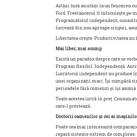
Astăzi însă asistăm la un fenomen cur
Ford. Freelancerul îl înlocuiește pe 
Programatorul independent, consultan
lucrează din nou aproape singuri, asu
Libertatea crește. Productivitatea nu
Mai liber, mai scump
Există un paradox despre care se vorbe
Program flexibil. Independență. Antre
Lucrătorul independent nu produce în 
unei organizații mari. Își cumpără si
perioadele fără comenzi și își asumă 
Toate acestea intră în preț. Consumator
care-l prestează.
Doctorii oamenilor și cei ai mașinilo
Poate cea mai interesantă comparați
repară sisteme extrem de complexe. U