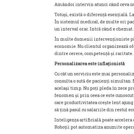
Amândoi intervin atunci când ceva n
Totuși, există o diferență esențială. L
În sistemul medical, de multe ori paci
un interval orar. Intră când e chemat.
În multe domenii intervenționiste pi
economie. Nu clientul organizează ofe
dintre cerere, competență și raritate.
Personalizarea este inflaționistă
Cu cât un serviciu este mai personaliz
consulta o sută de pacienți simultan.
același timp. Nu poți pleda în zece p
fenomen și prin ceea ce este cunoscut
care productivitatea crește lent ajung
să țină pasul cu salariile din restul e
Inteligența artificială poate accelera
Roboții pot automatiza anumite oper