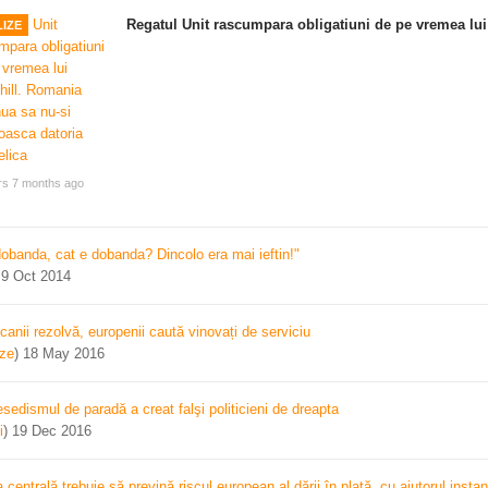
Regatul Unit rascumpara obligatiuni de pe vremea lui
IZE
rs 7 months ago
dobanda, cat e dobanda? Dincolo era mai ieftin!"
)
9 Oct 2014
canii rezolvă, europenii caută vinovați de serviciu
ize
)
18 May 2016
sedismul de paradă a creat falşi politicieni de dreapta
i
)
19 Dec 2016
centrală trebuie să prevină riscul european al dării în plată, cu ajutorul instan