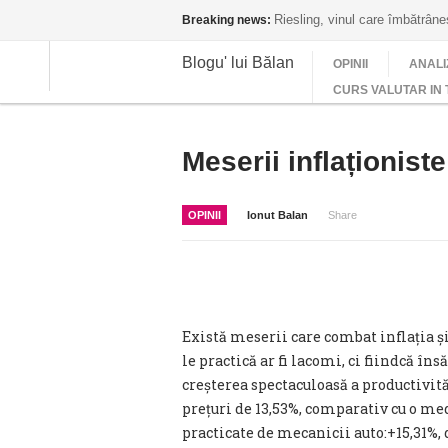
Riesling, vinul care îmbătrân
Breaking news:
Blogu' lui Bălan
OPINII
ANALI
CURS VALUTAR IN 
Meserii inflaționiste
OPINII
Ionut Balan
Share
Există meserii care combat inflația și
le practică ar fi lacomi, ci fiindcă în
creșterea spectaculoasă a productivită
prețuri de 13,53%, comparativ cu o med
practicate de mecanicii auto:+15,31%, 