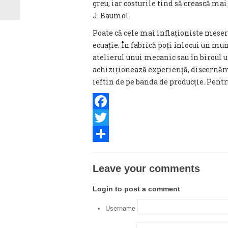
greu, iar costurile tind să crească m
J. Baumol.
Poate că cele mai inflaționiste meseri
ecuație. În fabrică poți înlocui un mun
atelierul unui mecanic sau în biroul u
achiziționează experiență, discernămâ
ieftin de pe banda de producție. Pentru 
Facebook
Twitter
Share
Leave your comments
Login to post a comment
Username