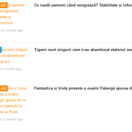
Ce caută oamenii când emigrează? Stabilitate și infra
IZE
s 11 months ago
Țiganii sunt singurii care n-au abandonat etalonul au
rs 1 month ago
Fantastica si trista poveste a oualor Fabergé ajunse de
IZE
rs 3 months ago