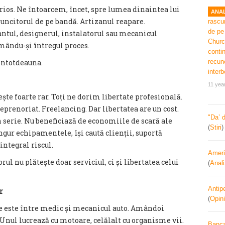
ios. Ne întoarcem, încet, spre lumea dinaintea lui
ANAL
muncitorul de pe bandă. Artizanul reapare.
tul, designerul, instalatorul sau mecanicul
mându-și întregul proces.
 întotdeauna.
11 yea
ște foarte rar. Toți ne dorim libertate profesională.
prenoriat. Freelancing. Dar libertatea are un cost.
"Da’ 
serie. Nu beneficiază de economiile de scară ale
(
Stiri
ngur echipamentele, își caută clienții, suportă
integral riscul.
Ameri
ul nu plătește doar serviciul, ci și libertatea celui
(
Anal
Antipe
r
(
Opini
e este între medic și mecanicul auto. Amândoi
nul lucrează cu motoare, celălalt cu organisme vii.
Banca 