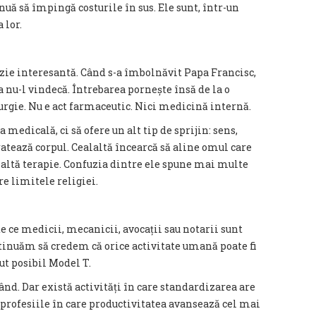
uă să împingă costurile în sus. Ele sunt, într-un
 lor.
uzie interesantă. Când s-a îmbolnăvit Papa Francisc,
a nu-l vindecă. Întrebarea pornește însă de la o
rurgie. Nu e act farmaceutic. Nici medicină internă.
 medicală, ci să ofere un alt tip de sprijin: sens,
ratează corpul. Cealaltă încearcă să aline omul care
alaltă terapie. Confuzia dintre ele spune mai multe
e limitele religiei.
e ce medicii, mecanicii, avocații sau notarii sunt
ntinuăm să credem că orice activitate umană poate fi
cut posibil Model T.
nd. Dar există activități în care standardizarea are
profesiile în care productivitatea avansează cel mai