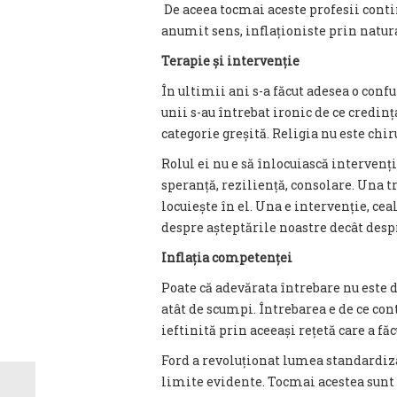
De aceea tocmai aceste profesii contin
anumit sens, inflaționiste prin natura
Terapie și intervenție
În ultimii ani s-a făcut adesea o conf
unii s-au întrebat ironic de ce credinț
categorie greșită. Religia nu este chi
Rolul ei nu e să înlocuiască intervenția
speranță, reziliență, consolare. Una t
locuiește în el. Una e intervenție, ce
despre așteptările noastre decât despr
Inflația competenței
Poate că adevărata întrebare nu este d
atât de scumpi. Întrebarea e de ce co
ieftinită prin aceeași rețetă care a fă
Ford a revoluționat lumea standardizâ
limite evidente. Tocmai acestea sunt 