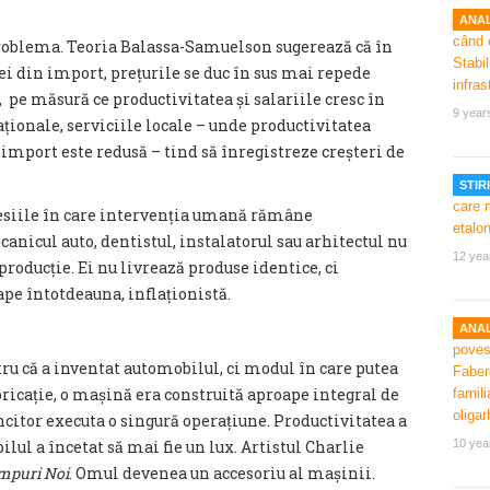
ANAL
 problema. Teoria Balassa-Samuelson sugerează că în
ei din import, prețurile se duc în sus mai repede
, pe măsură ce productivitatea și salariile cresc în
9 year
ționale, serviciile locale – unde productivitatea
import este redusă – tind să înregistreze creșteri de
STIRI
fesiile în care intervenția umană rămâne
anicul auto, dentistul, instalatorul sau arhitectul nu
12 yea
producție. Ei nu livrează produse identice, ci
ape întotdeauna, inflaționistă.
ANAL
u că a inventat automobilul, ci modul în care putea
abricație, o mașină era construită aproape integral de
ncitor executa o singură operațiune. Productivitatea a
lul a încetat să mai fie un lux. Artistul Charlie
10 yea
mpuri Noi
. Omul devenea un accesoriu al mașinii.