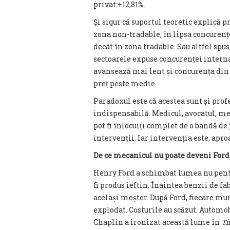
privat:+12,81%.
Și sigur că suportul teoretic explică
zona non-tradable, în lipsa concurenț
decât în zona tradable. Sau altfel spus
sectoarele expuse concurenței interna
avansează mai lent și concurența din 
preț peste medie.
Paradoxul este că acestea sunt și pro
indispensabilă. Medicul, avocatul, mec
pot fi înlocuiți complet de o bandă de 
intervenții. Iar intervenția este, apro
De ce mecanicul nu poate deveni Ford
Henry Ford a schimbat lumea nu pentr
fi produs ieftin. Înaintea benzii de f
același meșter. După Ford, fiecare mu
explodat. Costurile au scăzut. Automobi
Chaplin a ironizat această lume în
Ti