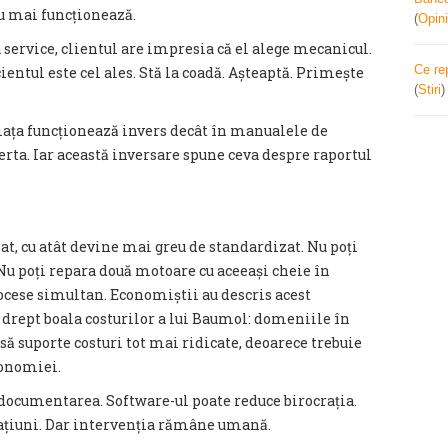
u mai funcționează.
(
Opini
a service, clientul are impresia că el alege mecanicul.
Ce re
entul este cel ales. Stă la coadă. Așteaptă. Primește
(
Stiri
ața funcționează invers decât în manualele de
rta. Iar această inversare spune ceva despre raportul
at, cu atât devine mai greu de standardizat. Nu poți
 Nu poți repara două motoare cu aceeași cheie în
rocese simultan. Economiștii au descris acest
 drept boala costurilor a lui Baumol: domeniile în
 să suporte costuri tot mai ridicate, deoarece trebuie
conomiei.
 documentarea. Software-ul poate reduce birocrația.
ațiuni. Dar intervenția rămâne umană.