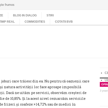
ește frumos
ZE
BLOG IN DIALOG
STIRI
TIMP REAL
COMMODITIES
COTATII BVB
C
U
 joburi care trăiesc din ea. Nu pentru că oamenii care
OPINI
săși natura activității lor face aproape imposibilă
3 year
ții. Dacă ne uităm pe servicii, observăm creșteri de
ie de 10,85%. Și la acest nivel remarcăm serviciile
de frizeri și coafeze:+14,72% sau de medici în