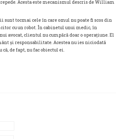
ai repede. Acesta este mecanismul descris de William
i sunt tocmai cele în care omul nu poate fi scos din
citor cu un robot. În cabinetul unui medic, în
nui avocat, clientul nu cumpără doar o operațiune. El
nt și responsabilitate. Acestea nu ies niciodată
că, de fapt, nu fac obiectul ei.