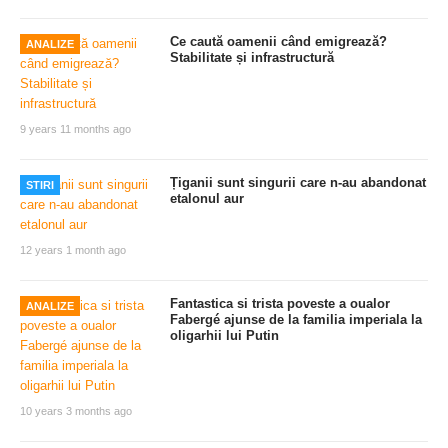
Ce caută oamenii când emigrează?
ANALIZE
Stabilitate și infrastructură
9 years 11 months ago
Țiganii sunt singurii care n-au abandonat
STIRI
etalonul aur
12 years 1 month ago
Fantastica si trista poveste a oualor
ANALIZE
Fabergé ajunse de la familia imperiala la
oligarhii lui Putin
10 years 3 months ago