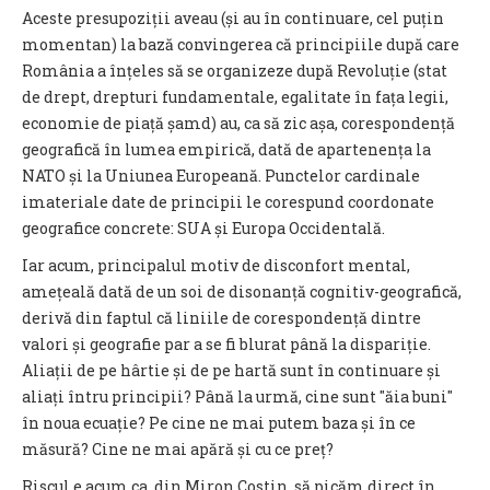
Aceste presupoziții aveau (și au în continuare, cel puțin
momentan) la bază convingerea că principiile după care
România a înțeles să se organizeze după Revoluție (stat
de drept, drepturi fundamentale, egalitate în fața legii,
economie de piață șamd) au, ca să zic așa, corespondență
geografică în lumea empirică, dată de apartenența la
NATO și la Uniunea Europeană. Punctelor cardinale
imateriale date de principii le corespund coordonate
geografice concrete: SUA și Europa Occidentală.
Iar acum, principalul motiv de disconfort mental,
amețeală dată de un soi de disonanță cognitiv-geografică,
derivă din faptul că liniile de corespondență dintre
valori și geografie par a se fi blurat până la dispariție.
Aliații de pe hârtie și de pe hartă sunt în continuare și
aliați întru principii? Până la urmă, cine sunt ″ăia buni″
în noua ecuație? Pe cine ne mai putem baza și în ce
măsură? Cine ne mai apără și cu ce preț?
Riscul e acum ca, din Miron Costin, să picăm direct în