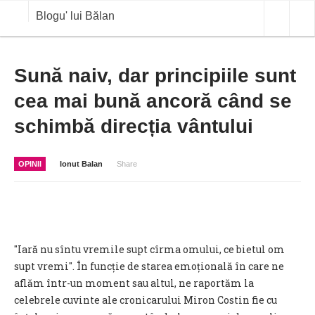
Blogu' lui Bălan
OPINII
Sună naiv, dar principiile sunt
cea mai bună ancoră când se
ANALIZE
schimbă direcția vântului
BLOG IN DIALOG
STIRI
OPINII
Ionut Balan
Share
CURS VALUTAR IN TIMP REAL
COMMODITIES
COTATII BVB
″Iară nu sîntu vremile supt cîrma omului, ce bietul om
supt vremi″. În funcție de starea emoțională în care ne
aflăm într-un moment sau altul, ne raportăm la
celebrele cuvinte ale cronicarului Miron Costin fie cu