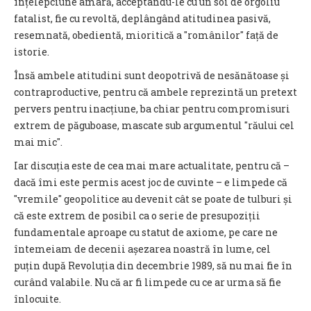
înțelepciune amară, acceptându-le cu un soi de orgoliu
fatalist, fie cu revoltă, deplângând atitudinea pasivă,
resemnată, obedientă, mioritică a ″românilor″ față de
istorie.
Însă ambele atitudini sunt deopotrivă de nesănătoase și
contraproductive, pentru că ambele reprezintă un pretext
pervers pentru inacțiune, ba chiar pentru compromisuri
extrem de păguboase, mascate sub argumentul ″răului cel
mai mic″.
Iar discuția este de cea mai mare actualitate, pentru că –
dacă îmi este permis acest joc de cuvinte – e limpede că
″vremile″ geopolitice au devenit cât se poate de tulburi și
că este extrem de posibil ca o serie de presupoziții
fundamentale aproape cu statut de axiome, pe care ne
întemeiam de decenii așezarea noastră în lume, cel
puțin după Revoluția din decembrie 1989, să nu mai fie în
curând valabile. Nu că ar fi limpede cu ce ar urma să fie
înlocuite.