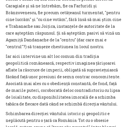
Caragiale și să ne întrebăm, fie ca Farfuridi și
Brânzovenescu, fie precum cetățeanul turmentat, ″pentru
cine lucrăm″ și ″cu cine votăm″, fără însă să mai știm cine
e Trahanache sau Joițica, instanțele de autoritate de la
care așteptăm răspunsul. Și să așteptăm pasivi să vină un
Agamiță Dandanache de la ″centru″ (dar care mai e
″centrul″?) să tranșeze chestiunea în locul nostru.
Iar aici intervine un alt loc comun din tradiția
geopolitică românească, respectiv imaginea țărișoarei
aflate la răscruce de imperii, obligată să supraviețuiască
făcând față unor presiuni de semn contrar concomitente.
Asociată mai ales cu o obediență constantă, de fond, față
de marile puteri, coroborată deloc contradictoriu cu lipsa
de loialitate, cu disponibilitatea imorală de a schimba
tabăra de fiecare dată când se schimbă direcția vântului.
Schimbarea direcției vântului istoric și geopolitic e
neplăcută pentru o țară ca România. Tot cu o obsesie