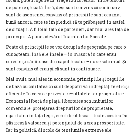
locală, putem spune că ″trage rău curentul″ între blocuri
de putere globală. Însă, deși sunt convins că sună naiv,
sunt de asemenea convins că principiile sunt cea mai
bună ancoră, care te împiedică să te prăbușești în astfel
de situații. A fi loial față de parteneri, dar mai ales față de
principii. A pune adevărul înaintea lui Socrate.
Poate că principiile se vor decupla de geografia pe care o
cunoșteam, însă ele însele – în măsura în care erau
corecte și sănătoase din capul locului – nu se schimbă. Și
sunt convins că erau și că sunt în continuare.
Mai mult, mai ales în economie, principiile și regulile
de bază au calitatea că sunt deopotrivă îndreptățite etic și
eficiente în ceea ce privește rezultatele lor pragmatice.
Economia liberă de piață, libertatea schimburilor
comerciale, protejarea drepturilor de proprietate,
egalitatea în fața legii, echilibrul fiscal - toate acestea își
păstrează valoarea și potențialul de a crea prosperitate.
Iar în politică, dincolo de tensiunile extreme ale