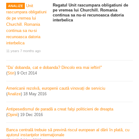
Regatul Unit rascumpara obligatiuni de
ANALIZE
pe vremea lui Churchill. Romania
continua sa nu-si recunoasca datoria
interbelica
11 years 7 months ago
"Da’ dobanda, cat e dobanda? Dincolo era mai ieftin!"
(
Stiri
)
9 Oct 2014
Americanii rezolvă, europenii caută vinovați de serviciu
(
Analize
)
18 May 2016
Antipesedismul de paradă a creat falşi politicieni de dreapta
(
Opinii
)
19 Dec 2016
Banca centrală trebuie să prevină riscul european al dării în plată, cu
ajutorul instanţelor internaţionale