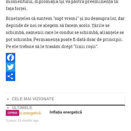
momentului, diplomația își va păstra preeminența în
fața forței.
Bineînțeles că suntem ″supt vremi″ și nu deasupra lor, dar
depinde de noi ce alegem să facem acolo. Țările se
schimbă, oamenii care le conduc se schimbă, alianțele se
pot schimba. Permanența poate fi dată doar de principii.
Pe ele trebuie să le trasăm drept "linii roșii".
Facebook
Twitter
Share
CELE MAI VIZIONATE
ULTIMELE
Inflația energetică
OPINII
3 years 10 months ago