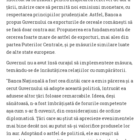
țării, mărire care să permită noi emisiuni monetare, cu
respectarea principiilor prudențiale. Astfel, Banca a
propus Guvernului ca exporturile de cereale românești să
se facă doar contra aur. Propunerea era fundamentată de
cererea foarte mare de astfel de exporturi, mai ales din
partea Puterilor Centrale, și pe măsurile similare luate
de alte state europene.
Guvernul nu a avut însă curajul să implementeze măsura,
temându-se de înrăutățirea relațiilor cu cumpărătorii.
"Banca Națională a fost cea dintâi care a emis părerea și a
cerut Guvernului să adopte această politică, întrucât ea
adusese altor țări foloase remarcabile. Ideea, deși
sănătoasă, n-a fost îmbrățișată de forurile competente
așa cum s-ar fi cuvenit, din considerațiuni de ordine
diplomatică. Țări care au știut să aprecieze evenimentele
mai bine decât noi au putut să-și valorifice produsele lor
în aur. Adoptând o astfel de politică, ele au reușit să