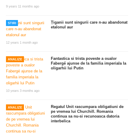
9 years 11 months ago
Țiganii sunt singurii care n-au abandonat
STIRI
etalonul aur
12 years 1 month ago
Fantastica si trista poveste a oualor
ANALIZE
Fabergé ajunse de la familia imperiala la
oligarhii lui Putin
10 years 3 months ago
Regatul Unit rascumpara obligatiuni de
ANALIZE
pe vremea lui Churchill. Romania
continua sa nu-si recunoasca datoria
interbelica