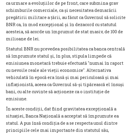
ca urmare a evoluțiilor de pe front, care submina grav
schimburile comerciale, ca și necesitatea demarării
pregătirii militare a țării, au făcut ca Guvernul să solicite
BNR ca, în mod excepțional și în dezacord cu statutul
acesteia, să acorde un împrumut de stat masiv, de 100 de
milioane de lei.
Statutul BNR nu prevedea posibilitatea ca banca centrală
să împrumute statul și, în plus, stipula limpede că
emisiunea monetară trebuie efectuată "numai în raport
cu nevoile reale ale vieții economice". Alternativa
vehiculată în epocă era însă și mai periculoasă și mai
inflaționistă, aceea ca Guvernul să-și tipărească el însuși
bani, cu alte cuvinte să acționeze ca o instituție de
emisiune.
În aceste condiții, dat fiind gravitatea excepțională a
situației, Banca Națională a acceptat să împrumute ea
statul. A pus însă condiția de a se respecta unul dintre
principiile cele mai importante din statutul său,