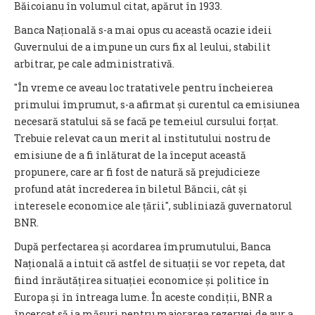
Băicoianu în volumul citat, apărut în 1933.
Banca Națională s-a mai opus cu această ocazie ideii
Guvernului de a impune un curs fix al leului, stabilit
arbitrar, pe cale administrativă.
"În vreme ce aveau loc tratativele pentru încheierea
primului împrumut, s-a afirmat și curentul ca emisiunea
necesară statului să se facă pe temeiul cursului forțat.
Trebuie relevat ca un merit al institutului nostru de
emisiune de a fi înlăturat de la început această
propunere, care ar fi fost de natură să prejudicieze
profund atât încrederea în biletul Băncii, cât și
interesele economice ale țării", subliniază guvernatorul
BNR.
După perfectarea și acordarea împrumutului, Banca
Națională a intuit că astfel de situații se vor repeta, dat
fiind înrăutățirea situației economice și politice în
Europa și în întreaga lume. În aceste condiții, BNR a
încercat să ia măsuri pentru majorarea rezervei de aur a