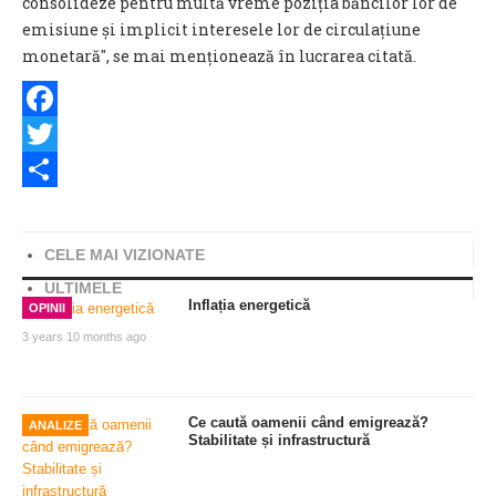
consolideze pentru multă vreme poziția băncilor lor de
emisiune și implicit interesele lor de circulațiune
monetară", se mai menționează în lucrarea citată.
Facebook
Twitter
Share
CELE MAI VIZIONATE
ULTIMELE
Inflația energetică
OPINII
3 years 10 months ago
Ce caută oamenii când emigrează?
ANALIZE
Stabilitate și infrastructură