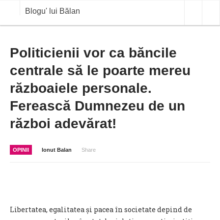
Blogu' lui Bălan
OPINII
Politicienii vor ca băncile
centrale să le poarte mereu
ANALIZE
războaiele personale.
BLOG IN DIALOG
Ferească Dumnezeu de un
STIRI
război adevărat!
CURS VALUTAR IN TIMP REAL
COMMODITIES
OPINII
Ionut Balan
Share
COTATII BVB
Libertatea, egalitatea și pacea în societate depind de