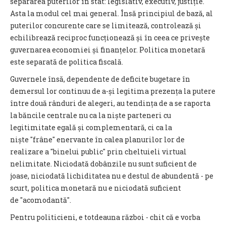
separarea puterilor în stat: legislativ, executiv, justiție.
Asta la modul cel mai general. Însă principiul de bază, al
puterilor concurente care se limitează, controlează și
echilibrează reciproc funcționează și în ceea ce privește
guvernarea economiei și finanțelor. Politica monetară
este separată de politica fiscală.
Guvernele însă, dependente de deficite bugetare în
demersul lor continuu de a-și legitima prezența la putere
între două rânduri de alegeri, au tendința de a se raporta
la băncile centrale nu ca la niște parteneri cu
legitimitate egală și complementară, ci ca la
niște "frâne" enervante în calea planurilor lor de
realizare a "binelui public" prin cheltuieli virtual
nelimitate. Niciodată dobânzile nu sunt suficient de
joase, niciodată lichiditatea nu e destul de abundentă - pe
scurt, politica monetară nu e niciodată suficient
de "acomodantă".
Pentru politicieni, e totdeauna război - chit că e vorba