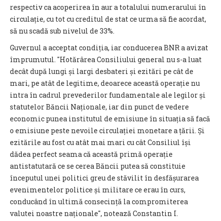
respectiv ca acoperirea în aur a totalului numerarului în
circulație, cu tot cu creditul de stat ce urma să fie acordat,
să nu scadă sub nivelul de 33%.
Guvernul a acceptat condiția, iar conducerea BNR a avizat
împrumutul. "Hotărârea Consiliului general nu s-a luat
decât după lungi și largi desbateri și ezitări pe cât de
mari, pe atât de legitime, deoarece această operație nu
intra în cadrul prevederilor fundamentale ale legilor și
statutelor Băncii Naționale, iar din punct de vedere
economic punea institutul de emisiune în situația să facă
o emisiune peste nevoile circulației monetare a țării. Și
ezitările au fost cu atât mai mari cu cât Consiliul își
dădea perfect seama că această primă operație
antistatutară ce se cerea Băncii putea să constituie
începutul unei politici greu de stăvilit în desfășurarea
evenimentelor politice și militare ce erau în curs,
conducând în ultimă consecință la compromiterea
valutei noastre naționale", notează Constantin I.