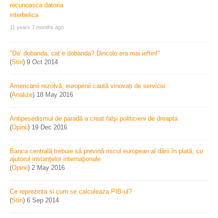
11 years 7 months ago
"Da’ dobanda, cat e dobanda? Dincolo era mai ieftin!"
(
Stiri
)
9 Oct 2014
Americanii rezolvă, europenii caută vinovați de serviciu
(
Analize
)
18 May 2016
Antipesedismul de paradă a creat falşi politicieni de dreapta
(
Opinii
)
19 Dec 2016
Banca centrală trebuie să prevină riscul european al dării în plată, cu
ajutorul instanţelor internaţionale
(
Opinii
)
2 May 2016
Ce reprezinta si cum se calculeaza PIB-ul?
(
Stiri
)
6 Sep 2014