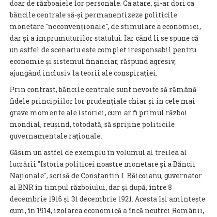
doar de războaiele lor personale. Ca atare, și-ar dori ca
băncile centrale să-și permanentizeze politicile
monetare "neconvenționale", de stimulare a economiei,
dar și a împrumuturilor statului. Iar când li se spune că
un astfel de scenariu este complet iresponsabil pentru
economie și sistemul financiar, răspund agresiv,
ajungând inclusiv la teorii ale conspirației.
Prin contrast, băncile centrale sunt nevoite să rămână
fidele principiilor lor prudențiale chiar și în cele mai
grave momente ale istoriei, cum ar fi primul război
mondial, reușind, totodată, să sprijine politicile
guvernamentale raționale.
Găsim un astfel de exemplu în volumul al treilea al
lucrării "Istoria politicei noastre monetare și a Băncii
Naționale", scrisă de Constantin I. Băicoianu, guvernator
al BNR în timpul războiului, dar și după, între 8
decembrie 1916 și 31 decembrie 1921. Acesta își amintește
cum, în 1914, izolarea economică a încă neutrei Românii,