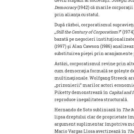
devin stăpâni ai societăţii. Joseph 
Democracy
(1942) că marile corporaţii
prin alianţa cu statul.
După război, corporatismul supravieţu
„
Still the Century of Corporatism?
” (197
bazată pe negocieri instituţionalizat
(1997) şi Alan Cawson (1986) analizeaz
substituirea pieţei prin aranjamente 
Astăzi, corporatismul revine prin alte
cum democraţia formală se goleşte de 
multinaţionale. Wolfgang Streeck ar
„prizonierii” marilor actori economic
Piketty demonstrează în
Capital and 
reproduce inegalitatea structurală.
Hernando de Soto subliniază în
The M
lipsa dreptului clar de proprietate 
argument suplimentar împotriva mode
Mario Vargas Llosa avertizează în
The