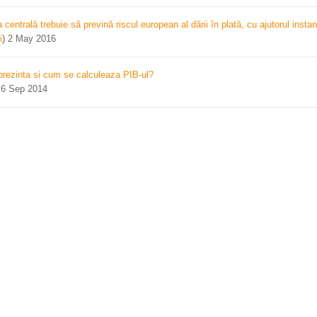
centrală trebuie să prevină riscul european al dării în plată, cu ajutorul instan
i
)
2 May 2016
prezinta si cum se calculeaza PIB-ul?
)
6 Sep 2014