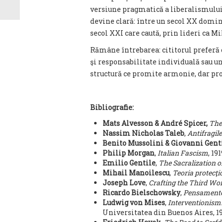
versiune pragmatică a liberalismului 
devine clară: între un secol XX domin
secol XXI care caută, prin lideri ca Mil
Rămâne întrebarea
:
cititorul preferă
şi responsabilitate individuală sau un
structură ce promite armonie, dar pro
Bibliografie:
Mats Alvesson & André Spicer,
The
Nassim Nicholas Taleb
,
Antifragil
Benito Mussolini & Giovanni Gent
Philip Morgan
,
Italian Fascism
, 19
Emilio Gentile
,
The Sacralization of
Mihail Manoilescu
,
Teoria protecţi
Joseph Love
,
Crafting the Third Wo
Ricardo Bielschowsky
,
Pensamento
Ludwig von Mises
,
Interventionism
Universitatea din Buenos Aires, 19