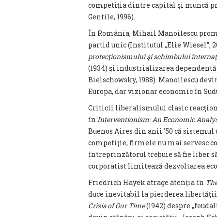
competiţia dintre capital şi muncă pri
Gentile, 1996).
În România, Mihail Manoilescu promo
partid unic (Institutul „Elie Wiesel”,
protecţionismului şi schimbului interna
(1934) şi industrializarea dependentă 
Bielschowsky, 1988). Manoilescu devin
Europa, dar vizionar economic în Sudu
Criticii liberalismului clasic reacţi
în
Interventionism: An Economic Analy
Buenos Aires din anii '50 că sistemul 
competiţie, firmele nu mai servesc co
întreprinzătorul trebuie să fie liber s
corporatist limitează dezvoltarea ec
Friedrich Hayek atrage atenţia în
The
duce inevitabil la pierderea libertăţ
Crisis of Our Time
(1942) despre „feudal