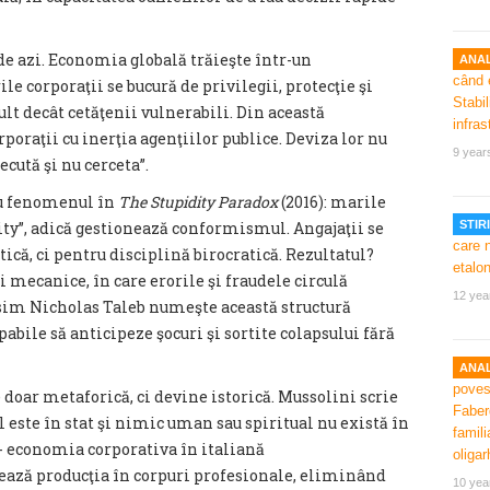
e azi. Economia globală trăieşte într-un
ANAL
e corporaţii se bucură de privilegii, protecţie şi
lt decât cetăţenii vulnerabili. Din această
poraţii cu inerţia agenţiilor publice. Deviza lor nu
9 year
ecută şi nu cerceta”.
iu fenomenul în
The Stupidity Paradox
(2016): marile
dity”, adică gestionează conformismul. Angajaţii se
STIRI
că, ci pentru disciplină birocratică. Rezultatul?
i mecanice, în care erorile şi fraudele circulă
12 yea
ssim Nicholas Taleb numeşte această structură
abile să anticipeze şocuri şi sortite colapsului fără
ANAL
oar metaforică, ci devine istorică. Mussolini scrie
ul este în stat şi nimic uman sau spiritual nu există în
 - economia corporativa în italiană
ează producţia în corpuri profesionale, eliminând
10 yea