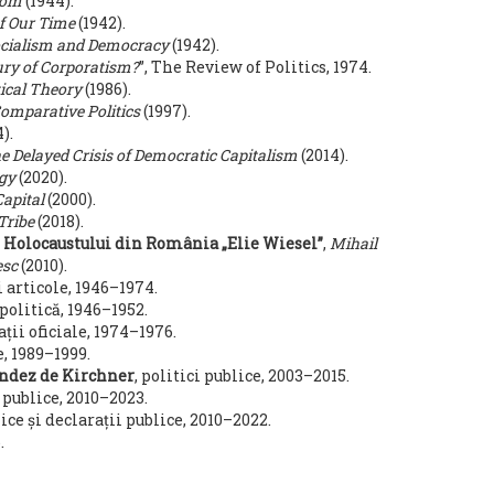
dom
(1944).
of Our Time
(1942).
ocialism and Democracy
(1942).
tury of Corporatism?
”, The Review of Politics, 1974.
ical Theory
(1986).
omparative Politics
(1997).
).
e Delayed Crisis of Democratic Capitalism
(2014).
ogy
(2020).
apital
(2000).
 Tribe
(2018).
l Holocaustului din România „Elie Wiesel”
,
Mihail
esc
(2010).
i articole, 1946–1974.
 politică, 1946–1952.
ții oficiale, 1974–1976.
, 1989–1999.
ández de Kirchner
, politici publice, 2003–2015.
e publice, 2010–2023.
ice și declarații publice, 2010–2022.
.