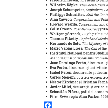
Friedrich Hayek
,
The Road to Serf
Wilhelm Röpke
,
The Social Crisis 
Joseph Schumpeter
,
Capitalism, S
Philippe Schmitter
, „
Still the Cen
Alan Cawson
,
Corporatism and Polit
Howard Wiarda,
Corporatism and C
Colin Crouch
,
Post-Democracy
(2004
Wolfgang Streeck
,
Buying Time:
Th
Thomas Piketty
,
Capital and Ideol
Hernando de Soto
,
The Mystery of C
Mario Vargas Llosa
,
The Call of the
I
nstitutul Național pentru Studiu
Manoilescu și corporatismul român
Juan Domingo Perón
, discursuri ș
Eva Perón
, discursuri și activitate
I
sabel Perón
, documente și declara
Carlos Menem
, politici economice
Néstor Kirchner și Cristina Fern
Javier Milei
, declarații și articol
Sebastián Piñera
, politici econom
Film
Evita
, regia
Alan Parke
r, 1996