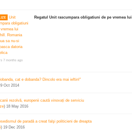
Regatul Unit rascumpara obligatiuni de pe vremea lui
IZE
rs 7 months ago
dobanda, cat e dobanda? Dincolo era mai ieftin!"
)
9 Oct 2014
canii rezolvă, europenii caută vinovați de serviciu
ize
)
18 May 2016
sedismul de paradă a creat falşi politicieni de dreapta
i
)
19 Dec 2016