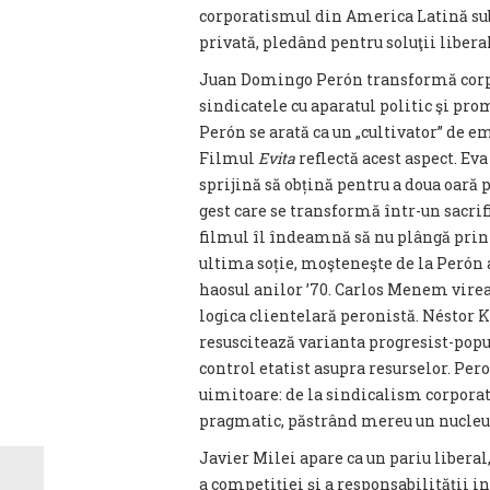
corporatismul din America Latină sub
privată, pledând pentru soluţii liberal
Juan Domingo Perón transformă corpo
sindicatele cu aparatul politic şi pro
Perón se arată ca un „cultivator” de e
Filmul
Evita
reflectă acest aspect. Ev
sprijină să obțină pentru a doua oară 
gest care se transformă într-un sacri
filmul îl îndeamnă să nu plângă prin
ultima soție, moşteneşte de la Perón a
haosul anilor ’70. Carlos Menem virea
logica clientelară peronistă. Néstor 
resuscitează varianta progresist-popu
control etatist asupra resurselor. Pe
uimitoare: de la sindicalism corpora
pragmatic, păstrând mereu un nucleu 
Javier Milei apare ca un pariu liberal,
a competiţiei şi a responsabilităţii i