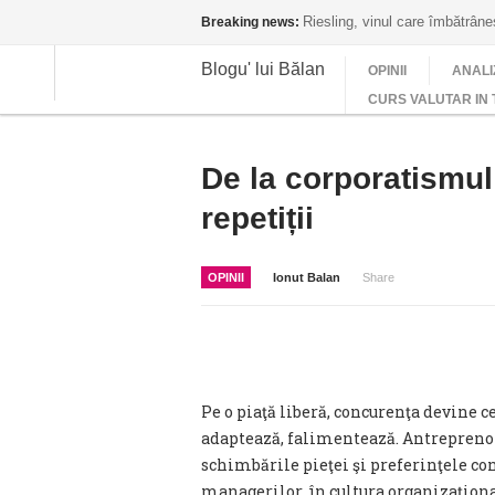
Riesling, vinul care îmbătrân
Breaking news:
Blogu' lui Bălan
OPINII
ANALI
CURS VALUTAR IN 
De la corporatismul l
repetiții
OPINII
Ionut Balan
Share
Pe o piaţă liberă, concurenţa devine ce
adaptează, falimentează. Antreprenor
schimbările pieţei şi preferinţele c
managerilor, în cultura organizaţiona