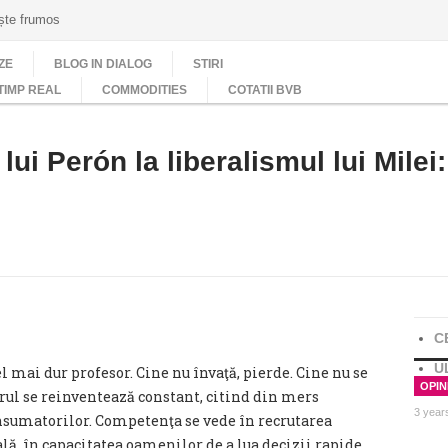
ește frumos
ZE
BLOG IN DIALOG
STIRI
TIMP REAL
COMMODITIES
COTATII BVB
ui Perón la liberalismul lui Milei:
C
U
l mai dur profesor. Cine nu învaţă, pierde. Cine nu se
OPINI
ul se reinventează constant, citind din mers
3 year
onsumatorilor. Competenţa se vede în recrutarea
lă, în capacitatea oamenilor de a lua decizii rapide