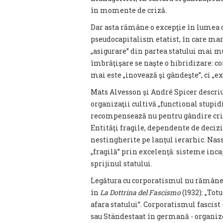
în momente de criză.
Dar asta rămâne o excepţie în lumea d
pseudocapitalism etatist, în care maril
„asigurare” din partea statului mai mu
îmbrăţişare se naşte o hibridizare: cor
mai este „inovează şi gândeşte”, ci „ex
Mats Alvesson şi André Spicer descr
organizaţii cultivă „functional stupi
recompensează nu pentru gândire criti
Entităţi fragile, dependente de decizi
nestingherite pe lanţul ierarhic. Na
„fragilă” prin excelenţă: sisteme incap
sprijinul statului.
Legătura cu corporatismul nu rămâne d
în
La Dottrina del Fascismo
(1932): „Tot
afara statului”. Corporatismul fascist
sau Ständestaat în germană - organiz