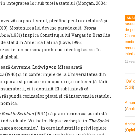
n integrarea lor sub tutela statului (Morgan, 2004;
ANAL
vează corporatismul, pledând pentru dictatură şi
 2010). Moştenirea lui devine paradoxală:
Teoria
ţional
(1931) inspiră Constituţia lui Vargas în Brazilia
de stat din America Latină (Love, 1996;
e astfel un personaj ambiguu: ideolog fascist în
l global.
11 yea
onează devreme. Ludwig von Mises arată
sis
(1940) și în conferinţele de la Universitatea din
corporatist produce monopoluri şi ineficienţă: fără
"Da’ 
(
Stiri
nsumatorii, ci îi domină. El subliniază că
ă răspundă cerinţelor pieţei şi că intervenţia statului
onomică.
Ameri
(
Anal
 Road to Serfdom
(1944) că planificarea corporatistă
ii individuale. Wilhelm Röpke vorbeşte în
The Social
Antipe
izarea economiei”, în care industriile privilegiate
(
Opini