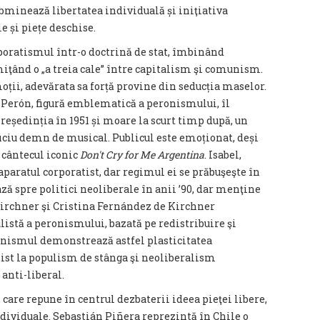
minează libertatea individuală și iniţiativa
e și piețe deschise.
ratismul într-o doctrină de stat, îmbinând
miţând o „a treia cale” între capitalism şi comunism.
moții, adevărata sa forță provine din seducția maselor.
a Perón, figură emblematică a peronismului, îl
președinția în 1951 și moare la scurt timp după, un
ficiu demn de musical. Publicul este emoționat, deși
 cântecul iconic
Don't Cry for Me Argentina
. Isabel,
paratul corporatist, dar regimul ei se prăbuşeşte în
ză spre politici neoliberale în anii ’90, dar menţine
Kirchner şi Cristina Fernández de Kirchner
listă a peronismului, bazată pe redistribuire şi
ronismul demonstrează astfel plasticitatea
tist la populism de stânga şi neoliberalism
anti-liberal.
 care repune în centrul dezbaterii ideea pieţei libere,
ndividuale. Sebastián Piñera reprezintă în Chile o