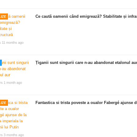
Ce caută oamenii când emigrează? Stabilitate și infra
IZE
s 11 months ago
Țiganii sunt singurii care n-au abandonat etalonul au
rs 1 month ago
Fantastica si trista poveste a oualor Fabergé ajunse de
IZE
rs 3 months ago