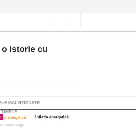
 o istorie cu
ELE MAI VIZIONATE
LTIMELE
Inflația energetică
I
s 10 months ago