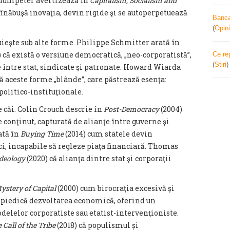
Schumpeter avertizează în
Capitalism, Socialism and
 înăbuşă inovaţia, devin rigide şi se autoperpetuează
Banca 
(
Opini
ieşte sub alte forme. Philippe Schmitter arată în
4) că există o versiune democratică, „neo-corporatistă”,
Ce re
(
Stiri
e între stat, sindicate şi patronate. Howard Wiarda
ă aceste forme „blânde”, care păstrează esenţa:
politico-instituţionale.
 căi. Colin Crouch descrie în
Post-Democracy
(2004)
conţinut, capturată de alianţe între guverne şi
ată în
Buying Time
(2014) cum statele devin
i, incapabile să regleze piaţa financiară. Thomas
Ideology
(2020) că alianţa dintre stat şi corporaţii
ystery of Capital
(2000) cum birocraţia excesivă şi
împiedică dezvoltarea economică, oferind un
lelor corporatiste sau etatist-intervenţioniste.
 Call of the Tribe
(2018) că populismul și