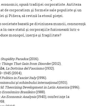
economic, opusă tradiţiei corporatiste. Antiteza
at de corporatism şi formele sale populiste şi un
ei şi Piñera, să revină la etosul pieţei.
 o societate bazată pe diviziunea muncii, concurenţă
a în care statul şi corporaţiile fuzionează într-o
duce monopol, inerţie şi fragilitate?
 Stupidity Paradox
(2016).
e: Things That Gain from Disorder
(2012).
ile
,
La Dottrina del Fascismo
(1932).
19–1945 (2004).
 Politics in Fascist Italy
(1996).
onismului şi schimbului internaţional
(1931).
rld: Theorizing Development in Latin America
(1996).
 Econômico Brasileiro
(1988).
: An Economic Analysis
(1940); conferinţe la
58.