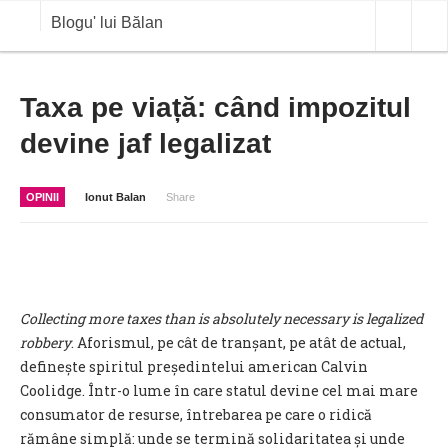
Blogu' lui Bălan
OPINII
Taxa pe viață: când impozitul
devine jaf legalizat
ANALIZE
BLOG IN DIALOG
OPINII
Ionut Balan
Share
STIRI
CURS VALUTAR IN TIMP REAL
COMMODITIES
Collecting more taxes than is absolutely necessary is legalized
COTATII BVB
robbery
. Aforismul, pe cât de tranșant, pe atât de actual,
definește spiritul președintelui american Calvin
Coolidge. Într-o lume în care statul devine cel mai mare
consumator de resurse, întrebarea pe care o ridică
rămâne simplă: unde se termină solidaritatea și unde