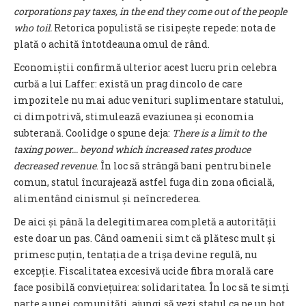
corporations pay taxes, in the end they come out of the people
who toil.
Retorica populistă se risipește repede: nota de
plată o achită întotdeauna omul de rând.
Economiștii confirmă ulterior acest lucru prin celebra
curbă a lui Laffer: există un prag dincolo de care
impozitele nu mai aduc venituri suplimentare statului,
ci dimpotrivă, stimulează evaziunea și economia
subterană. Coolidge o spune deja:
There is a limit to the
taxing power... beyond which increased rates produce
decreased revenue
. În loc să strângă bani pentru binele
comun, statul încurajează astfel fuga din zona oficială,
alimentând cinismul și neîncrederea.
De aici și până la delegitimarea completă a autorității
este doar un pas. Când oamenii simt că plătesc mult și
primesc puțin, tentația de a trișa devine regulă, nu
excepție. Fiscalitatea excesivă ucide fibra morală care
face posibilă conviețuirea: solidaritatea. În loc să te simți
parte a unei comunități, ajungi să vezi statul ca pe un hoț