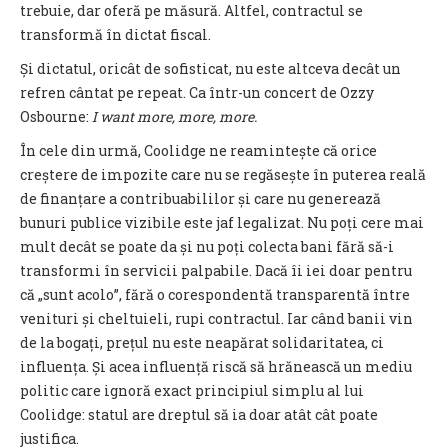
trebuie, dar oferă pe măsură. Altfel, contractul se
transformă în dictat fiscal.
Și dictatul, oricât de sofisticat, nu este altceva decât un
refren cântat pe repeat. Ca într-un concert de Ozzy
Osbourne:
I want more, more, more.
În cele din urmă, Coolidge ne reamintește că orice
creștere de impozite care nu se regăsește în puterea reală
de finanțare a contribuabililor și care nu generează
bunuri publice vizibile este jaf legalizat. Nu poți cere mai
mult decât se poate da și nu poți colecta bani fără să-i
transformi în servicii palpabile. Dacă îi iei doar pentru
că „sunt acolo”, fără o corespondentă transparentă între
venituri și cheltuieli, rupi contractul. Iar când banii vin
de la bogați, prețul nu este neapărat solidaritatea, ci
influența. Și acea influență riscă să hrănească un mediu
politic care ignoră exact principiul simplu al lui
Coolidge: statul are dreptul să ia doar atât cât poate
justifica.