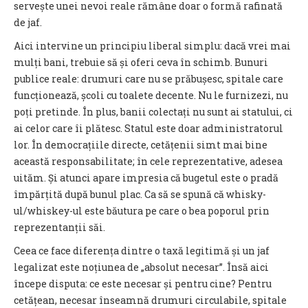
servește unei nevoi reale rămâne doar o formă rafinată
de jaf.
Aici intervine un principiu liberal simplu: dacă vrei mai
mulți bani, trebuie să și oferi ceva în schimb. Bunuri
publice reale: drumuri care nu se prăbușesc, spitale care
funcționează, școli cu toalete decente. Nu le furnizezi, nu
poți pretinde. În plus, banii colectați nu sunt ai statului, ci
ai celor care îi plătesc. Statul este doar administratorul
lor. În democrațiile directe, cetățenii simt mai bine
această responsabilitate; în cele reprezentative, adesea
uităm. Și atunci apare impresia că bugetul este o pradă
împărțită după bunul plac. Ca să se spună că whisky-
ul/whiskey-ul este băutura pe care o bea poporul prin
reprezentanții săi.
Ceea ce face diferența dintre o taxă legitimă și un jaf
legalizat este noțiunea de „absolut necesar”. Însă aici
începe disputa: ce este necesar și pentru cine? Pentru
cetățean, necesar înseamnă drumuri circulabile, spitale