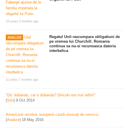
10 years 3 months ago
Regatul Unit rascumpara obligatiuni de
ANALIZE
pe vremea lui Churchill. Romania
continua sa nu-si recunoasca datoria
interbelica
11 years 7 months ago
"Da’ dobanda, cat e dobanda? Dincolo era mai ieftin!"
(
Stiri
)
9 Oct 2014
Americanii rezolvă, europenii caută vinovați de serviciu
(
Analize
)
18 May 2016