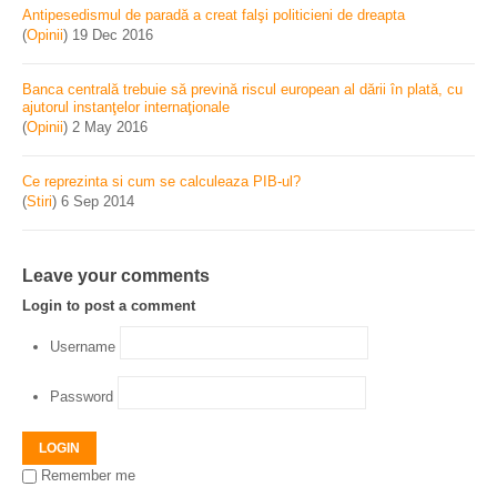
Antipesedismul de paradă a creat falşi politicieni de dreapta
(
Opinii
)
19 Dec 2016
Banca centrală trebuie să prevină riscul european al dării în plată, cu
ajutorul instanţelor internaţionale
(
Opinii
)
2 May 2016
Ce reprezinta si cum se calculeaza PIB-ul?
(
Stiri
)
6 Sep 2014
Leave your comments
Login to post a comment
Username
Password
LOGIN
Remember me