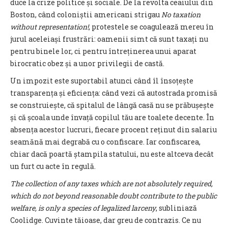
duce la crize politice și sociale. De la revolta ceaiului din
Boston, când coloniștii americani strigau
No taxation
without representation!
, protestele se coagulează mereu în
jurul aceleiași frustrări: oamenii simt că sunt taxați nu
pentru binele lor, ci pentru întreținerea unui aparat
birocratic obez și a unor privilegii de castă.
Un impozit este suportabil atunci când îl însoțește
transparența și eficiența: când vezi că autostrada promisă
se construiește, că spitalul de lângă casă nu se prăbușește
și că școala unde învață copilul tău are toalete decente. În
absența acestor lucruri, fiecare procent reținut din salariu
seamănă mai degrabă cu o confiscare. Iar confiscarea,
chiar dacă poartă ștampila statului, nu este altceva decât
un furt cu acte în regulă.
The collection of any taxes which are not absolutely required,
which do not beyond reasonable doubt contribute to the public
welfare, is only a species of legalized larceny
, subliniază
Coolidge. Cuvinte tăioase, dar greu de contrazis. Ce nu