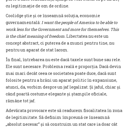
cu legitimație de om de ordine.
Coolidge știe și ce înseamnă soluția, economie
guvernamentală:
I want the people of America to be able to
work less for the Government and more for themselves. This
is the chief meaning of freedom.
Libertatea nu este un
concept abstract, ci puterea de a munci pentru tine, nu
pentru un aparat de stat lacom.
În final, întrebarea nu este dacă taxele sunt bune sau rele.
Ele sunt necesare. Problema reală e proporția. Dacă devin
mai mari decât ceea ce societatea poate duce, dacă sunt
folosite pentru a hrăni un aparat politic în expansiune,
atunci, da, vorbim despre un jaf legalizat. Și jaful, chiar și
când poartă costume elegante și ștampile oficiale,
rămâne tot jaf.
Adevărata provocare este să readucem fiscalitatea în zona
de legitimitate. Să definim împreună ce înseamnă
„absolut necesar” și să construim un stat care ia doar cât