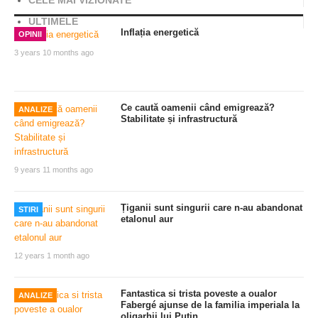
CELE MAI VIZIONATE
ULTIMELE
Inflația energetică
OPINII
3 years 10 months ago
Ce caută oamenii când emigrează?
ANALIZE
Stabilitate și infrastructură
9 years 11 months ago
Țiganii sunt singurii care n-au abandonat
STIRI
etalonul aur
12 years 1 month ago
Fantastica si trista poveste a oualor
ANALIZE
Fabergé ajunse de la familia imperiala la
oligarhii lui Putin