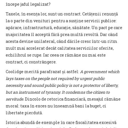
începe jaful legalizat?
Taxele, în esența lor, sunt un contract. Cetățenii renunță
la o parte din venituri pentru a susține servicii publice:
apărare, infrastructură, educație, sănătate. Un pact pe care
majoritatea îl acceptă fără prea multă revoltă. Dar când
acesta devine unilateral, când dările cresc într-un ritm
mult mai accelerat decât calitatea serviciilor oferite,
echilibrul se rupe. Iar ceea ce rămâne nu mai este
contract, ci constrângere.
Coolidge merită parafrazat și astfel:
A government which
lays taxes on the people not required by urgent public
necessity and sound public policy is not a protector of liberty,
but an instrument of tyranny. It condemns the citizen to
servitude.
Dincolo de retorica financiară, mesajul rămâne
moral: taxa în exces nu înseamnă bani la buget, ci
libertate pierdută.
Istoria abundă de exemple în care fiscalitatea excesivă