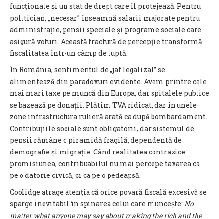
funcționale și un stat de drept care îl protejează. Pentru
politician, „necesar” înseamnă salarii majorate pentru
administrație, pensii speciale și programe sociale care
asigură voturi. Această fractură de percepție transformă
fiscalitatea într-un câmp de luptă.
În România, sentimentul de „jaf legalizat” se
alimentează din paradoxuri evidente. Avem printre cele
mai mari taxe pe muncă din Europa, dar spitalele publice
se bazează pe donații. Plătim TVA ridicat, dar în unele
zone infrastructura rutieră arată ca după bombardament.
Contribuțiile sociale sunt obligatorii, dar sistemul de
pensii rămâne o piramidă fragilă, dependentă de
demografie și migrație. Când realitatea contrazice
promisiunea, contribuabilul nu mai percepe taxarea ca
pe o datorie civică, ci ca pe o pedeapsă.
Coolidge atrage atenția că orice povară fiscală excesivă se
sparge inevitabil în spinarea celui care muncește:
No
matter what anyone may say about making the rich and the