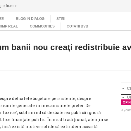
ește frumos
ZE
BLOG IN DIALOG
STIRI
TIMP REAL
COMMODITIES
COTATII BVB
um banii nou creați redistribuie a
C
U
espre deficitele bugetare persistente, despre
OPINI
rsiunile generate în mecanismele pieței. De
3 year
toxice”, subliniind că dezbaterea publică ignoră
blice finanțate politic. În mod tradițional, atenția se
, însă există motive solide să extindem această