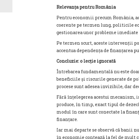
Relevanța pentru România
Pentru economii precum România, aceas
coerente pe termen lung, politicile e
gestionarea unor probleme imediate 
Pe termen scurt, aceste intervenții pot
accentua dependența de finanțarea pub
Concluzie: o lecție ignorată
Întrebarea fundamentală nu este doar 
beneficiile și riscurile generate de po
procese sunt adesea invizibile, dar de
Fără înțelegerea acestui mecanism, i
produce, în timp, exact tipul de dezech
modul în care sunt conectate la finanț
finanțare.
Iar mai departe se observă că banii nu
în economie contează la fel de mult c