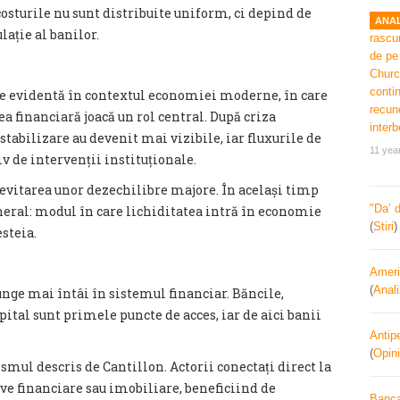
 costurile nu sunt distribuite uniform, ci depind de
ANAL
ulație al banilor.
e evidentă în contextul economiei moderne, în care
a financiară joacă un rol central. După criza
tabilizare au devenit mai vizibile, iar fluxurile de
11 yea
iv de intervenții instituționale.
n evitarea unor dezechilibre majore. În același timp
"Da’ 
eneral: modul în care lichiditatea intră în economie
(
Stiri
steia.
Ameri
(
Anal
junge mai întâi în sistemul financiar. Băncile,
apital sunt primele puncte de acces, iar de aici banii
Antipe
(
Opini
mul descris de Cantillon. Actorii conectați direct la
tive financiare sau imobiliare, beneficiind de
Banca 