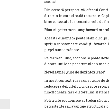
accesat.
Din această perspectivă, efectul Canti
direcția în care circulă resursele. Ca
bine conectate la mecanismele de fin
Riscuri pe termen lung: hazard mora
Această dinamică poate slăbi discipli
sprijin constant sau condiții favorabi
pieței sunt amânate.
Pe termen lung, economia poate deve
distorsiunile se pot acumula în mod 
Nevoia unei „cure de dezintoxicare”
În acest context, ideea unei „cure de 
reducerea deficitelor, ci despre reco
funcționează fără distorsiuni sistema
Politicile economice ar trebui să urm
persistente sau avantaje structurale p