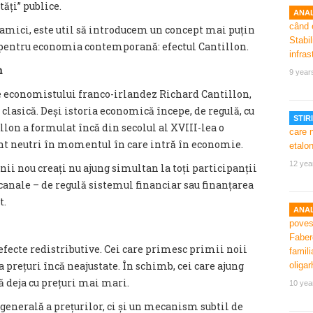
tăți” publice.
ANAL
amici, este util să introducem un concept mai puțin
l pentru economia contemporană: efectul Cantillon.
n
9 year
le economistului franco-irlandez Richard Cantillon,
lasică. Deși istoria economică începe, de regulă, cu
STIRI
on a formulat încă din secolul al XVIII-lea o
nt neutri în momentul în care intră în economie.
12 yea
nii nou creați nu ajung simultan la toți participanții
anale – de regulă sistemul financiar sau finanțarea
t.
ANAL
efecte redistributive. Cei care primesc primii noii
a prețuri încă neajustate. În schimb, cei care ajung
ă deja cu prețuri mai mari.
10 yea
e generală a prețurilor, ci și un mecanism subtil de