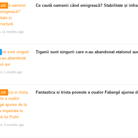
Ce caută oamenii când emigrează? Stabilitate și infra
IZE
s 11 months ago
Țiganii sunt singurii care n-au abandonat etalonul au
rs 1 month ago
Fantastica si trista poveste a oualor Fabergé ajunse de
IZE
rs 3 months ago