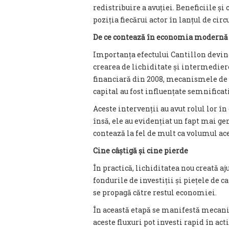
redistribuire a avuției. Beneficiile și
poziția fiecărui actor în lanțul de circ
De ce contează în economia modernă
Importanța efectului Cantillon devin
crearea de lichiditate și intermediere
financiară din 2008, mecanismele de s
capital au fost influențate semnificat
Aceste intervenții au avut rolul lor î
însă, ele au evidențiat un fapt mai g
contează la fel de mult ca volumul ace
Cine câștigă și cine pierde
În practică, lichiditatea nou creată a
fondurile de investiții și piețele de c
se propagă către restul economiei.
În această etapă se manifestă mecanis
aceste fluxuri pot investi rapid în ac