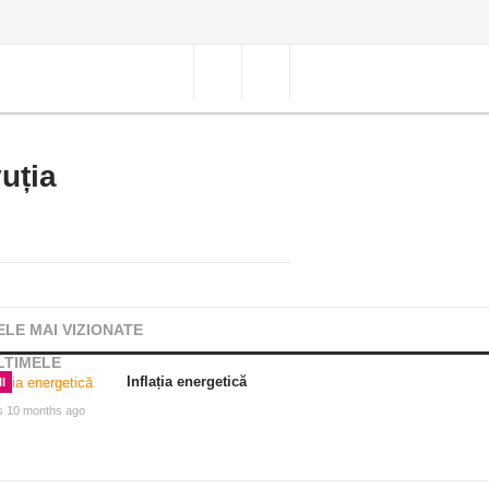
vuția
ELE MAI VIZIONATE
LTIMELE
Inflația energetică
I
s 10 months ago