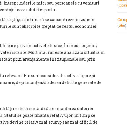
ții, întreprinderile mici sau persoanele cu venituri
(
Opini
avantajul accesului timpuriu.
ită: câștigurile tind să se concentreze în zonele
Ce re
(
Stiri
sturile sunt absorbite treptat de restul economiei.
în care privim activele toxice. În mod obișnuit,
ivate riscante. Mult mai rar este analizată situația în
nstant prin aranjamente instituționale sau prin
u relevant. Ele sunt considerate active sigure și
anciare, deși finanțează adesea deficite generate de
dității este orientată către finanțarea datoriei
ă. Statul se poate finanța relativ ușor, în timp ce
uctive devine relativ mai scump sau mai dificil de