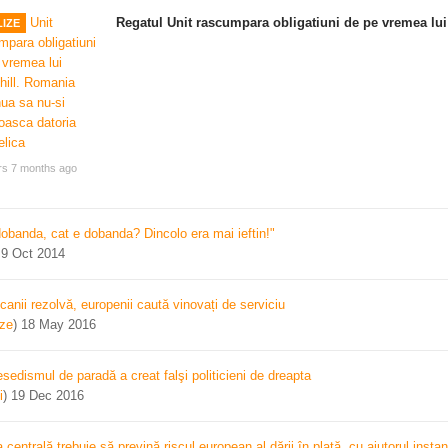
Regatul Unit rascumpara obligatiuni de pe vremea lui
IZE
rs 7 months ago
dobanda, cat e dobanda? Dincolo era mai ieftin!"
)
9 Oct 2014
canii rezolvă, europenii caută vinovați de serviciu
ize
)
18 May 2016
sedismul de paradă a creat falşi politicieni de dreapta
i
)
19 Dec 2016
centrală trebuie să prevină riscul european al dării în plată, cu ajutorul instan