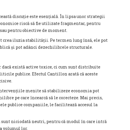
tă discuție este esențială. În lipsa unor strategii
conomice riscă să fie utilizate fragmentar, pentru
sau pentru obiective de moment.
 crea iluzia stabilității. Pe termen lung însă, ele pot
lică și pot adânci dezechilibrele structurale.
dacă există active toxice, ci cum sunt distribuite
liticile publice. Efectul Cantillon arată că aceste
cisive.
ntervențiile menite să stabilizeze economia pot
ilibre pe care încearcă să le corecteze. Mai precis,
ele publice companiile, le facilitează accesul la
 sunt niciodată neutri, pentru că modul în care intră
a volumul lor.