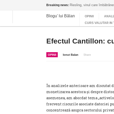
Riesling, vinul care îmbătrân
Breaking news:
Blogu' lui Bălan
OPINII
ANALI
CURS VALUTAR IN 
Efectul Cantillon: c
OPINII
Ionut Balan
Share
În analizele anterioare am discutat d
monetizarea acestora și despre disto
asemenea, am abordat tema „activelor 
frecvent riscurile asociate datoriei pu
concentrează asupra sectorului privat