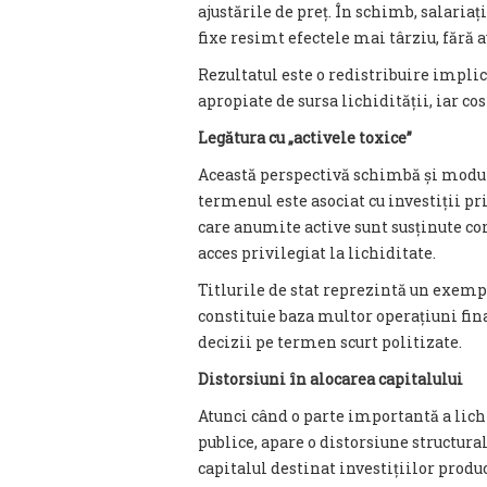
ajustările de preț. În schimb, salaria
fixe resimt efectele mai târziu, fără 
Rezultatul este o redistribuire implic
apropiate de sursa lichidității, iar co
Legătura cu „activele toxice”
Această perspectivă schimbă și modul 
termenul este asociat cu investiții pr
care anumite active sunt susținute co
acces privilegiat la lichiditate.
Titlurile de stat reprezintă un exempl
constituie baza multor operațiuni fin
decizii pe termen scurt politizate.
Distorsiuni în alocarea capitalului
Atunci când o parte importantă a lichi
publice, apare o distorsiune structural
capitalul destinat investițiilor prod