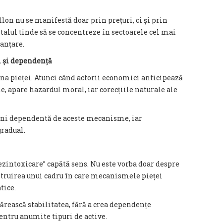
llon nu se manifestă doar prin prețuri, ci și prin
pitalul tinde să se concentreze în sectoarele cel mai
anțare.
l și dependență
na pieței. Atunci când actorii economici anticipează
le, apare hazardul moral, iar corecțiile naturale ale
ni dependentă de aceste mecanisme, iar
gradual.
dezintoxicare” capătă sens. Nu este vorba doar despre
nstruirea unui cadru în care mecanismele pieței
tice.
ărească stabilitatea, fără a crea dependențe
entru anumite tipuri de active.