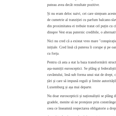
puteau avea decât rezultate pozitive.
Și nu eram deloc naivi, cei care simțeam aceste
de cumetrie al tranziției cu parfum balcano-slav
din proximitatea ei trebuie tratat cel puțin cu 
dinspre Vest erau puternic credibile, o alternati
Nici nu cred că a existat vreo mare ″conspirați
inițiale. Cred însă că puterea îi corupe și pe oa
cu forța.
Pentru că asta a stat la baza transformării stru
așa-numiții eurosceptici. Se plâng și federaliști
cuvântului, însă sub forma unui stat de drept, c
țări și care să impună reguli și limite autorităț
Luxemburg și așa mai departe.
Nu doar euroscepticii și naționaliștii se plâng d
gradele, menite să ne protejeze prin constrânge
ceea ce înseamnă respectarea obligatorie a drept