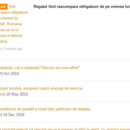
Regatul Unit rascumpara obligatiuni de pe vremea lui
IZE
rs 7 months ago
dobanda, cat e dobanda? Dincolo era mai ieftin!"
)
9 Oct 2014
canii rezolvă, europenii caută vinovați de serviciu
ize
)
18 May 2016
sedismul de paradă a creat falşi politicieni de dreapta
i
)
19 Dec 2016
centrală trebuie să prevină riscul european al dării în plată, cu ajutorul instan