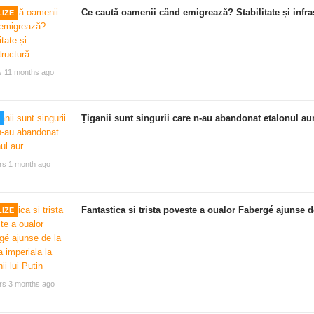
Ce caută oamenii când emigrează? Stabilitate și infra
IZE
s 11 months ago
Țiganii sunt singurii care n-au abandonat etalonul au
rs 1 month ago
Fantastica si trista poveste a oualor Fabergé ajunse de
IZE
rs 3 months ago