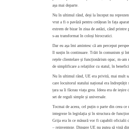
așa mai departe.
Nu în ultimul rând, deși la început nu repreze
vrut a fi o pavăză pentru cetățean în fața apara
extrem de bizar în ziua de astăzi, când printre p
s-au transformat în coloși birocratici.
Dar eu așa îmi amintesc că am perceput perspec
îl susțin în continuare. Trăit în comunism și înt
rețele clientelare și funcționărism opac, m-am 
de simplificare a relațiilor cu statul, în benefic
Nu în ultimul rând, UE era privită, mai mult sa
care locuitorul statului național era îndreptățit 
țara sa îi făceau viața grea. Ideea era de ieșire 
set de reguli simple și universale.
Tocmai de aceea, cel puțin o parte din ceea ce
integreze în legislația și în structura de funcțio
Grija era în ce măsură vor fi capabili oficialii 
– reinventeze. Dinspre UE nu putea să vină din 