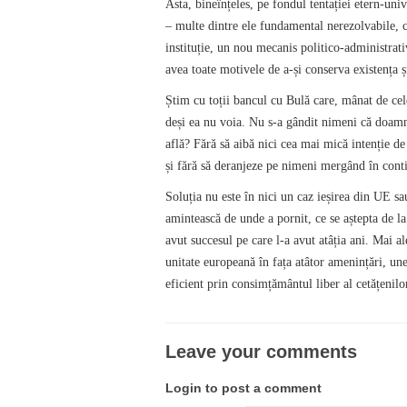
Asta, bineînțeles, pe fondul tentației etern-uni
– multe dintre ele fundamental nerezolvabile, 
instituție, un nou mecanis politico-administrati
avea toate motivele de a-și conserva existența ș
Știm cu toții bancul cu Bulă care, mânat de cele
deși ea nu voia. Nu s-a gândit nimeni că doamne
află? Fără să aibă nici cea mai mică intenție de
și fără să deranjeze pe nimeni mergând în conti
Soluția nu este în nici un caz ieșirea din UE s
amintească de unde a pornit, ce se aștepta de la 
avut succesul pe care l-a avut atâția ani. Mai a
unitate europeană în fața atâtor amenințări, une
eficient prin consimțământul liber al cetățenilor
Leave your comments
Login to post a comment