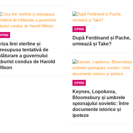
OPINII
OPINII
După Ferdinand și Pache,
riza lirei sterline și
urmează și Take?
resupusa tentativă de
nlăturare a guvernului
aburist condus de Harold
ilson
OPINII
Keynes, Lopokova,
Bloomsbury și umbrele
spionajului sovietic: între
documente istorice și
ipoteze