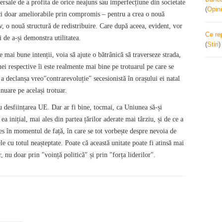
versale de a profita de orice neajuns sau imperfecțiune din societate
(
Opini
ci doar ameliorabile prin compromis – pentru a crea o nouă
v, o nouă structură de redistribuire. Care după aceea, evident, vor
Ce re
i de a-și demonstra utilitatea.
(
Stiri
 mai bune intenții, voia să ajute o bătrânică să traverseze strada,
i respective îi este realmente mai bine pe trotuarul pe care se
 a declanșa vreo″contrarevoluție″ secesionistă în orașului ei natal
nuare pe același trotuar.
au desființarea UE. Dar ar fi bine, tocmai, ca Uniunea să-și
ea inițial, mai ales din partea țărilor aderate mai târziu, și de ce a
les în momentul de față, în care se tot vorbește despre nevoia de
le cu totul neașteptate. Poate că această unitate poate fi atinsă mai
, nu doar prin ″voință politică″ și prin ″forța liderilor″.