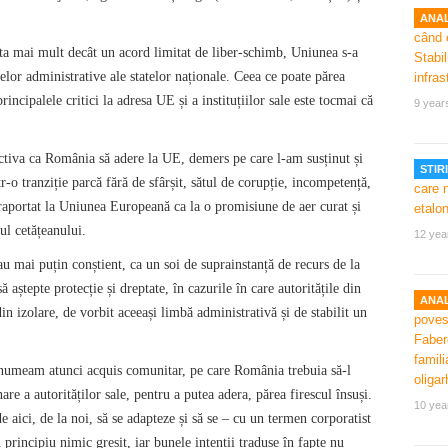
ANAL
nta mai mult decât un acord limitat de liber-schimb, Uniunea s-a
telor administrative ale statelor naționale. Ceea ce poate părea
rincipalele critici la adresa UE și a instituțiilor sale este tocmai că
9 year
tiva ca România să adere la UE, demers pe care l-am susținut și
STIRI
r-o tranziție parcă fără de sfârșit, sătul de corupție, incompetență,
raportat la Uniunea Europeană ca la o promisiune de aer curat și
iul cetățeanului.
12 yea
u mai puțin conștient, ca un soi de suprainstanță de recurs de la
să aștepte protecție și dreptate, în cazurile în care autoritățile din
ANAL
din izolare, de vorbit aceeași limbă administrativă și de stabilit un
 numeam atunci acquis comunitar, pe care România trebuia să-l
nare a autorităților sale, pentru a putea adera, părea firescul însuși.
10 yea
de aici, de la noi, să se adapteze și să se – cu un termen corporatist
principiu nimic greșit, iar bunele intenții traduse în fapte nu