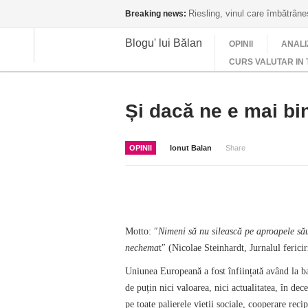
Riesling, vinul care îmbătrân
Breaking news:
Blogu' lui Bălan
OPINII
ANALI
CURS VALUTAR IN 
Și dacă ne e mai bi
OPINII
Ionut Balan
Share
Motto: ″
Nimeni să nu silească pe aproapele să
nechema
t″ (Nicolae Steinhardt, Jurnalul ferici
Uniunea Europeană a fost înființată având la ba
de puțin nici valoarea, nici actualitatea, în dec
pe toate palierele vieții sociale, cooperare recip