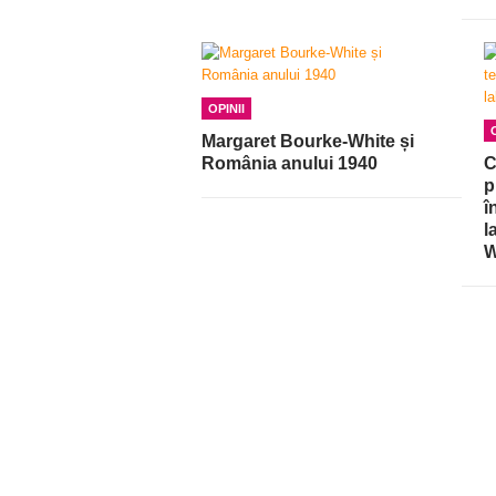
OPINII
Margaret Bourke-White și
România anului 1940
C
p
î
l
W