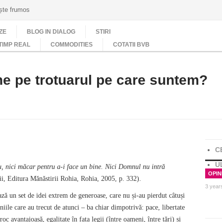
ește frumos
ZE
BLOG IN DIALOG
STIRI
TIMP REAL
COMMODITIES
COTATII BVB
ne pe trotuarul pe care suntem?
C
U
u, nici măcar pentru a-i face un bine. Nici Domnul nu intră
OPINI
rii, Editura Mănăstirii Rohia, Rohia, 2005, p. 332).
3 year
ză un set de idei extrem de generoase, care nu și-au pierdut câtuși
eniile care au trecut de atunci – ba chiar dimpotrivă: pace, libertate
roc avantajoasă, egalitate în fața legii (între oameni, între țări) și