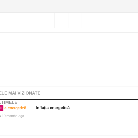
ELE MAI VIZIONATE
LTIMELE
Inflația energetică
I
s 10 months ago