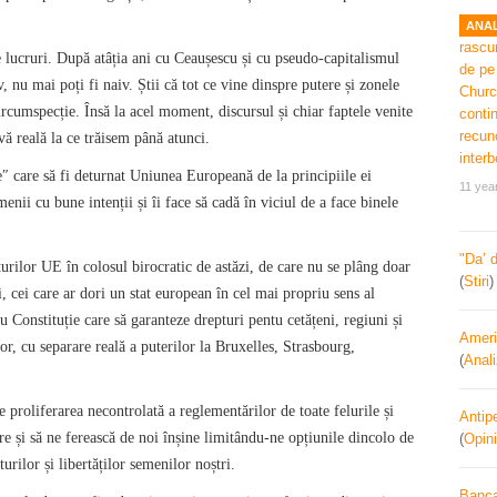
ANAL
 lucruri. După atâția ani cu Ceaușescu și cu pseudo-capitalismul
, nu mai poți fi naiv. Știi că tot ce vine dinspre putere și zonele
circumspecție. Însă la acel moment, discursul și chiar faptele venite
vă reală la ce trăisem până atunci.
e″ care să fi deturnat Uniunea Europeană de la principiile ei
11 yea
menii cu bune intenții și îi face să cadă în viciul de a face binele
"Da’ 
cturilor UE în colosul birocratic de astăzi, de care nu se plâng doar
(
Stiri
i, cei care ar dori un stat european în cel mai propriu sens al
u Constituție care să garanteze drepturi pentu cetățeni, regiuni și
Ameri
ilor, cu separare reală a puterilor la Bruxelles, Strasbourg,
(
Anal
e proliferarea necontrolată a reglementărilor de toate felurile și
Antipe
re și să ne ferească de noi înșine limitându-ne opțiunile dincolo de
(
Opini
urilor și libertăților semenilor noștri.
Banca 