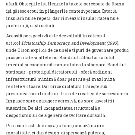
afară. Obiecțiile lui Henric la taxele percepute de Roma
își găsesc ecoul în plângerile contemporane. Istoria
insulară nu se repetă, dar rimează: insularitatea nu e
preferință, ci structură.
Această perspectivă este dezvoltată în celebrul
articol
Dictatorship, Democracy, and Development (1993
),
unde Olson explică de ce unele tipuri de guvernare produc
prosperitate și altele nu. Banditul rătăcitor ia totul
imediat și condamnă comunitatea la stagnare. Banditul
staționar - prototipul dictatorului - oferă ordine și
infrastructură minimă doar pentru a-și maximiza
rentele viitoare. Dar orice dictatură trăiește sub
presiunea incertitudinii: frica de rivali și de succesiune o
împinge spre extragere agresivă, nu spre investiții
autentice. De aici incapacitatea structurală a
despotismului de a genera dezvoltare durabilă.
Prin contrast, democrația funcționează nu din
moralitate, ci din design: dispersează puterea,