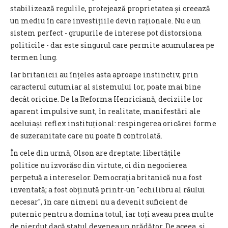
stabilizează regulile, protejează proprietatea și creează
un mediu în care investițiile devin raționale. Nu e un
sistem perfect - grupurile de interese pot distorsiona
politicile - dar este singurul care permite acumularea pe
termen lung.
Iar britanicii au înțeles asta aproape instinctiv, prin
caracterul cutumiar al sistemului lor, poate mai bine
decât oricine. De la Reforma Henriciană, deciziile lor
aparent impulsive sunt, în realitate, manifestări ale
aceluiași reflex instituțional: respingerea oricărei forme
de suzeranitate care nu poate fi controlată.
În cele din urmă, Olson are dreptate: libertățile
politice nu izvorăsc din virtute, ci din negocierea
perpetuă a intereselor. Democrația britanică nu a fost
inventată; a fost obținută printr-un "echilibru al răului
necesar", în care nimeni nu a devenit suficient de
puternic pentru a domina totul, iar toți aveau prea multe
de pierdut dacă statul devenea un prădător. De aceea, și