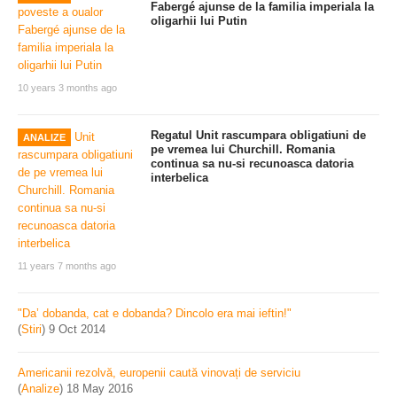
Fabergé ajunse de la familia imperiala la
oligarhii lui Putin
10 years 3 months ago
Regatul Unit rascumpara obligatiuni de
ANALIZE
pe vremea lui Churchill. Romania
continua sa nu-si recunoasca datoria
interbelica
11 years 7 months ago
"Da’ dobanda, cat e dobanda? Dincolo era mai ieftin!"
(
Stiri
)
9 Oct 2014
Americanii rezolvă, europenii caută vinovați de serviciu
(
Analize
)
18 May 2016