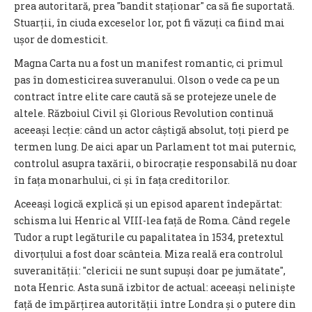
prea autoritară, prea "bandit staționar" ca să fie suportată.
Stuarții, în ciuda exceselor lor, pot fi văzuți ca fiind mai
ușor de domesticit.
Magna Carta
nu a fost un manifest romantic, ci primul
pas în domesticirea suveranului. Olson o vede ca pe un
contract între elite care caută să se protejeze unele de
altele. Războiul Civil și Glorious Revolution continuă
aceeași lecție: când un actor câștigă absolut, toți pierd pe
termen lung. De aici apar un Parlament tot mai puternic,
controlul asupra taxării, o birocrație responsabilă nu doar
în fața monarhului, ci și în fața creditorilor.
Aceeași logică explică și un episod aparent îndepărtat:
schisma lui Henric al VIII-lea față de Roma. Când regele
Tudor a rupt legăturile cu papalitatea în 1534, pretextul
divorțului a fost doar scânteia. Miza reală era controlul
suveranității: "clericii ne sunt supuși doar pe jumătate",
nota Henric. Asta sună izbitor de actual: aceeași neliniște
față de împărțirea autorității între Londra și o putere din