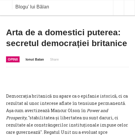
Blogu' lui Bălan
OPINII
Arta de a domestici puterea:
secretul democrației britanice
ANALIZE
BLOG IN DIALOG
OPINII
Ionut Balan
Share
STIRI
CURS VALUTAR IN TIMP REAL
COMMODITIES
Democrația britanică nu apare ca o epifanie istorică, ci ca
COTATII BVB
rezultat al unor interese aflate în tensiune permanentă.
Așa cum avertizează Mancur Olson în
Power and
Prosperity
, "stabilitatea și libertatea nu sunt daruri, ci
rezultate ale constrângerilor instituționale impuse celor
care guvernează". Regatul Unit nu a evoluat spre