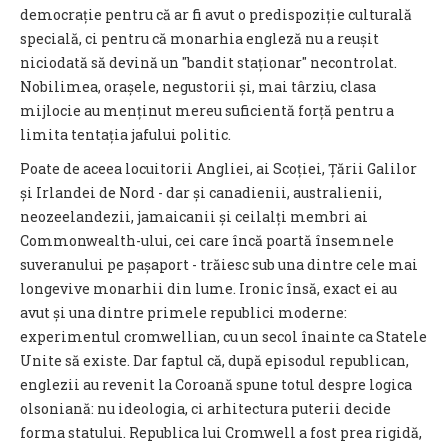
democrație pentru că ar fi avut o predispoziție culturală
specială, ci pentru că monarhia engleză nu a reușit
niciodată să devină un "bandit staționar" necontrolat.
Nobilimea, orașele, negustorii și, mai târziu, clasa
mijlocie au menținut mereu suficientă forță pentru a
limita tentația jafului politic.
Poate de aceea locuitorii Angliei, ai Scoției, Țării Galilor
și Irlandei de Nord - dar și canadienii, australienii,
neozeelandezii, jamaicanii și ceilalți membri ai
Commonwealth-ului, cei care încă poartă însemnele
suveranului pe pașaport - trăiesc sub una dintre cele mai
longevive monarhii din lume. Ironic însă, exact ei au
avut și una dintre primele republici moderne:
experimentul cromwellian, cu un secol înainte ca Statele
Unite să existe. Dar faptul că, după episodul republican,
englezii au revenit la Coroană spune totul despre logica
olsoniană: nu ideologia, ci arhitectura puterii decide
forma statului. Republica lui Cromwell a fost prea rigidă,