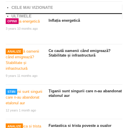
CELE MAI VIZIONATE
ULTIMELE
Inflația energetică
OPINII
3 years 10 months ago
Ce caută oamenii când emigrează?
ANALIZE
Stabilitate și infrastructură
9 years 11 months ago
Țiganii sunt singurii care n-au abandonat
STIRI
etalonul aur
12 years 1 month ago
Fantastica si trista poveste a oualor
ANALIZE