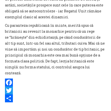
astăzi, societățile prospere sunt cele în care puterea este
obligată să se autocontroleze - iar Regatul Unit rămâne
exemplul clasic al acestei dinamici.
Cu paranteza republicană în minte, merită spus că
britanicii au revenit la monarhie pentru că un rege
se “hrănește” din echidistanță, pe când conducătorii de
alt tip sunt, într-un fel sau altul, tributari cuiva. Mai că ne
vine să importăm și noi un conducător de tip britanic, pe
principiul că monarhia este cea mai bună opțiune de a
formata clasa politică. De fapt, lecția britanică este
simplă: nu forma statului, ci controlul asupra lui
contează.
Facebook
Twitter
Share