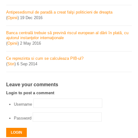
Antipesedismul de paradă a creat falşi politicieni de dreapta
(
Opinii
)
19 Dec 2016
Banca centrală trebuie să prevină riscul european al dării în plată, cu
ajutorul instanţelor internaţionale
(
Opinii
)
2 May 2016
Ce reprezinta si cum se calculeaza PIB-ul?
(
Stiri
)
6 Sep 2014
Leave your comments
Login to post a comment
Username
Password
LOGIN