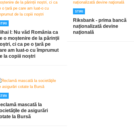
STIRI
Riksbank - prima bancă
STIRI
naționalizată devine
ihai I: Nu văd România ca
naţională
e o moștenire de la părinții
oștri, ci ca pe o țară pe
are am luat-o cu împrumut
e la copiii noștri
STIRI
eclamă mascată la
ocietăţile de asigurări
otate la Bursă