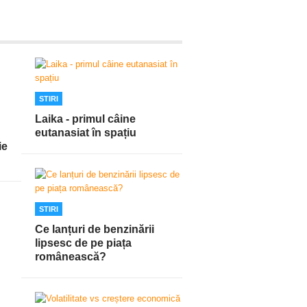
STIRI
Laika - primul câine
eutanasiat în spațiu
ie
STIRI
Ce lanțuri de benzinării
lipsesc de pe piața
românească?