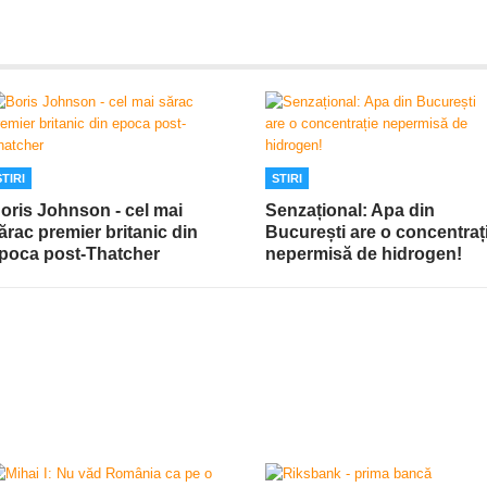
STIRI
STIRI
oris Johnson - cel mai
Senzațional: Apa din
ărac premier britanic din
București are o concentraț
poca post-Thatcher
nepermisă de hidrogen!