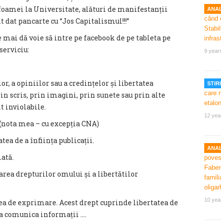
foamei la Universitate, alături de manifestanții
ANAL
 dat pancarte cu “Jos Capitalismul!!!”
e mai dă voie să intre pe facebook de pe tableta pe
serviciu:
9 year
r, a opiniilor sau a credințelor și libertatea
STIRI
prin scris, prin imagini, prin sunete sau prin alte
t inviolabile.
12 yea
ă (nota mea – cu excepția CNA)
tea de a înființa publicații.
ANAL
mată.
area drepturilor omului și a libertătilor
10 yea
tea de exprimare. Acest drept cuprinde libertatea de
a comunica informații ....