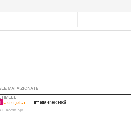
ELE MAI VIZIONATE
LTIMELE
Inflația energetică
I
s 10 months ago