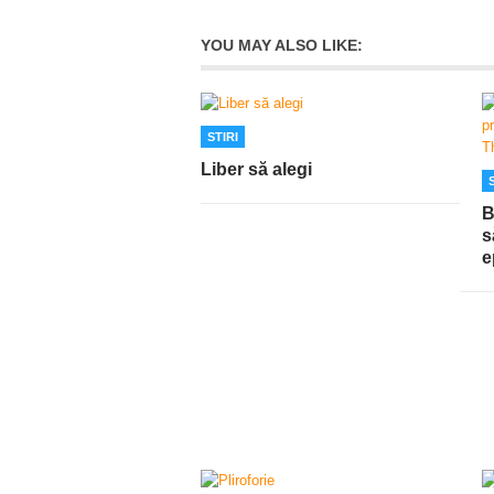
YOU MAY ALSO LIKE:
STIRI
Liber să alegi
B
s
e