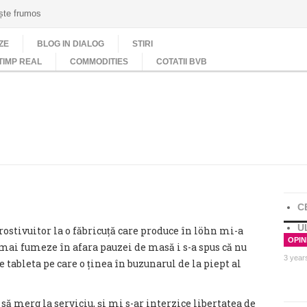
ește frumos
ZE
BLOG IN DIALOG
STIRI
TIMP REAL
COMMODITIES
COTATII BVB
C
U
ostivuitor la o făbricuță care produce în löhn mi-a
OPINI
 mai fumeze în afara pauzei de masă i s-a spus că nu
3 year
 tableta pe care o ținea în buzunarul de la piept al
ui să merg la serviciu, și mi s-ar interzice libertatea de