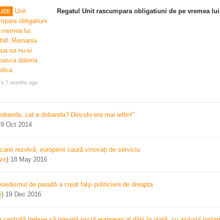
Regatul Unit rascumpara obligatiuni de pe vremea lui
IZE
rs 7 months ago
dobanda, cat e dobanda? Dincolo era mai ieftin!"
)
9 Oct 2014
canii rezolvă, europenii caută vinovați de serviciu
ize
)
18 May 2016
sedismul de paradă a creat falşi politicieni de dreapta
i
)
19 Dec 2016
centrală trebuie să prevină riscul european al dării în plată, cu ajutorul instan