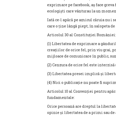
exprimare pe facebook, aș face greva 
ecologiști care vânturau la un moment
Iată ce-l apără pe amicul căruia nu i s
care o ține lângă piept, în salopeta de 
Articolul 30 al Constituției României:
(1) Libertatea de exprimare a gândurilo
creațiilor de orice fel, prin viu grai, 
mijloace de comunicare în public, sun
(2) Cenzura de orice fel este interzis
(3) Libertatea presei implică și liberta
(4) Nici o publicație nu poate fi supri
Articolul 10 al Convenției pentru apăr
fundamentale:
Orice persoană are dreptul la liberta
opinie și libertatea de a primi sau de 