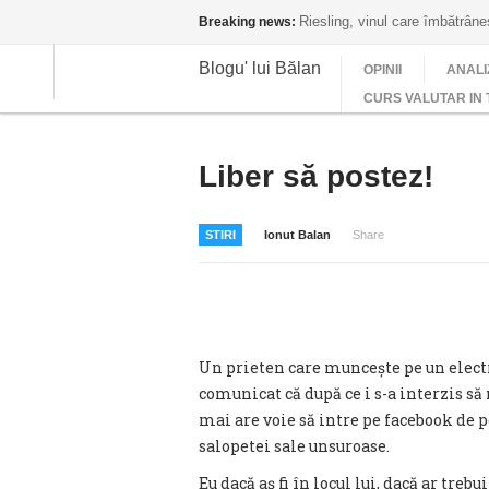
Riesling, vinul care îmbătrân
Breaking news:
Blogu' lui Bălan
OPINII
ANALI
CURS VALUTAR IN 
Liber să postez!
STIRI
Ionut Balan
Share
Un prieten care muncește pe un electr
comunicat că după ce i s-a interzis să
mai are voie să intre pe facebook de pe
salopetei sale unsuroase.
Eu dacă aș fi în locul lui, dacă ar treb