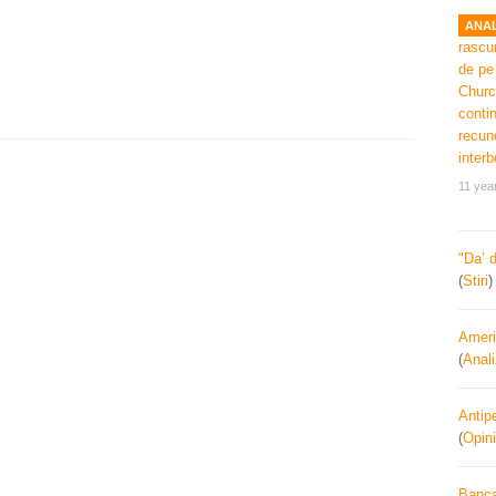
ANAL
11 yea
"Da’ 
(
Stiri
Ameri
(
Anal
Antipe
(
Opini
Banca 