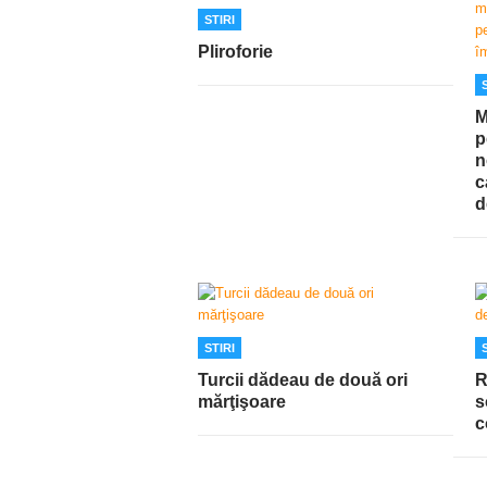
STIRI
Pliroforie
M
p
n
c
d
STIRI
Turcii dădeau de două ori
R
mărţişoare
s
c