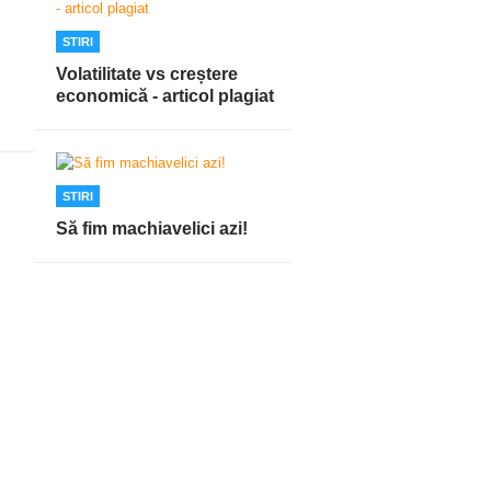
STIRI
Volatilitate vs creștere
economică - articol plagiat
STIRI
Să fim machiavelici azi!