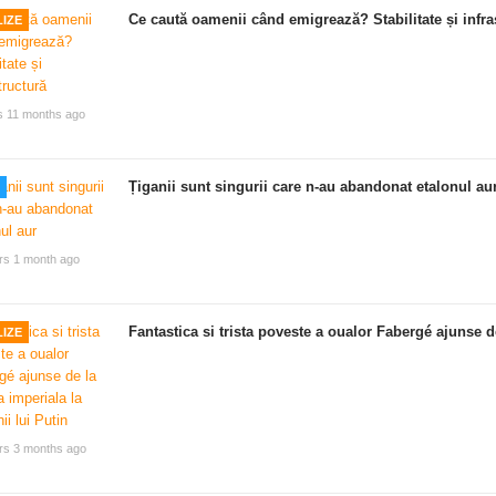
Ce caută oamenii când emigrează? Stabilitate și infra
IZE
s 11 months ago
Țiganii sunt singurii care n-au abandonat etalonul au
rs 1 month ago
Fantastica si trista poveste a oualor Fabergé ajunse de
IZE
rs 3 months ago