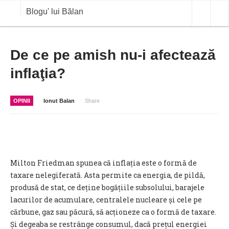
Blogu' lui Bălan
OPINII
De ce pe amish nu-i afectează
inflaţia?
ANALIZE
BLOG IN DIALOG
OPINII
Ionut Balan
Share
STIRI
CURS VALUTAR IN TIMP REAL
COMMODITIES
Milton Friedman spunea că inflația este o formă de
COTATII BVB
taxare nelegiferată. Asta permite ca energia, de pildă,
produsă de stat, ce deține bogățiile subsolului, barajele
lacurilor de acumulare, centralele nucleare și cele pe
cărbune, gaz sau păcură, să acționeze ca o formă de taxare.
Și degeaba se restrânge consumul, dacă prețul energiei