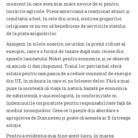
moment în care avea mai mare nevoie de ei pentru
lucrările agricole. Presa americană a reacționat atunci și
rezultatul a fost, în cele din urmă, scutirea grupurilor
religioase ce nu vor să beneficieze de serviciile statului
de la plata asigurărilor.
Ajungem în zilele noastre, ne uităm la prețul ridicat al
energiei, care e o formă de taxare după cum reiese din
spusele laureatului Nobel pentru economie, și se observă
că amish-ii dau răspunsul. Traiul lor patriarhal oferă
soluția pentru campania de a reduce consumul de energie
din UE, în măsura în care ei nu folosesc deloc. Fără a mai
pune la socoteală că viața în natură, bazată pe economia
de subzistență, e una ecologistă, în conformitate cu
îndemnurile corporatiste pentru responsabilitate față de
mediul înconjurător. Ceea ce lipsește din abordare e
apropierea de Dumnezeu și poate că aceasta ar fi întreaga
soluție.
Pentru a evidenția mai bine acest lucru, în marea