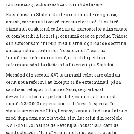
rămâne sus și acţionează ca o formă de taxare!
Există însă în Statele Unite o comunitate religioasă,
amish, care nu utilizează energia electrică. Ei cultivă
pământul cu ajutorul cailor, nu al tractoarelor alimentate
cu combustibili lichizi și consumă ceea ce produc. Trăiesc
din autoconsum într-un mediu arhaic ghidat de doctrina
anabaptistă a creștinilor “rebotezători”, care au
îmbrățișat reforma radicală, ce milita pentru o
reformare până la rădăcină a Bisericii și a Statului.
Mergând din secolul XVI la urmașii celor care când au
cerut noua reformă au început să fie exterminați, până
când s-au refugiat în Lumea Nouă, ce și-a bazat
dezvoltarea tocmai pe libertate, comunitatea amish
numără 350.000 de persoane, ce trăiesc în special în
statele americane Ohio, Pennsylvania și Indiana. Într-un
mod, după cum am zis vechi, similar celui din secolele
XVII-XVIII, dinainte de Revoluția Industrială, cam de
când datează și “linia” veșmintelor pe care le poartă.