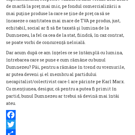
de marfă la preţ mai mic, pe fondul comercializării a
mai puţine produse la care se ţine de preţ ca să se
încaseze o cantitatea mai mare de TVA pe produs, just,
echitabil, social ar fi să fie taxată şi lumina de la
Dumnezeu, la fel ca cea de la stat, fiindcă, în caz contrat,
se poate vorbi de concurenţă neloială.
Dar acum după ce am înţeles ce se întâmplă cu lumina,
întrebarea care se pune e cum rămâne cu bunul
Dumnezeu? Păi, pentru a rămâne în trend cu vremurile,
ar putea deveni şi el membru al partidului
necapitalist/colectivist care-l are părinte pe Karl Marx.
Cu mențiunea, desigur, că pentru a putea fi primit în
partid, bunul Dumnezeu ar trebui să devină mai întâi
ateu.
Facebook
Twitter