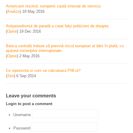
Americanii rezolvă, europenii caută vinovați de serviciu
(
Analize
)
18 May 2016
Antipesedismul de paradă a creat falşi politicieni de dreapta
(
Opinii
)
19 Dec 2016
Banca centrală trebuie să prevină riscul european al dării în plată, cu
ajutorul instanţelor internaţionale
(
Opinii
)
2 May 2016
Ce reprezinta si cum se calculeaza PIB-ul?
(
Stiri
)
6 Sep 2014
Leave your comments
Login to post a comment
Username
Password