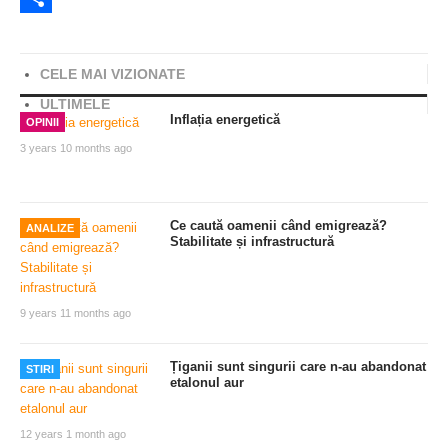
Share
CELE MAI VIZIONATE
ULTIMELE
Inflația energetică
OPINII
3 years 10 months ago
Ce caută oamenii când emigrează?
ANALIZE
Stabilitate și infrastructură
9 years 11 months ago
Țiganii sunt singurii care n-au abandonat
STIRI
etalonul aur
12 years 1 month ago