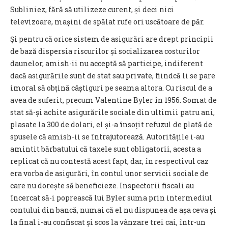
Subliniez, fără să utilizeze curent, și deci nici
televizoare, mașini de spălat rufe ori uscătoare de păr.
Și pentru că orice sistem de asigurări are drept principii
de bază dispersia riscurilor și socializarea costurilor
daunelor, amish-ii nu acceptă să participe, indiferent
dacă asigurările sunt de stat sau private, fiindcă li se pare
imoral să obțină câștiguri pe seama altora. Cu riscul de a
avea de suferit, precum Valentine Byler în 1956. Somat de
stat să-și achite asigurările sociale din ultimii patru ani,
plasate la 300 de dolari, el și-a însoțit refuzul de plată de
spusele că amish-ii se întrajutorează. Autoritățile i-au
amintit bărbatului că taxele sunt obligatorii, acesta a
replicat că nu contestă acest fapt, dar, în respectivul caz
era vorba de asigurări, în contul unor servicii sociale de
care nu dorește să beneficieze. Inspectorii fiscali au
încercat să-i poprească lui Byler suma prin intermediul
contului din bancă, numai că el nu dispunea de așa ceva și
la final i-au confiscat și scos la vânzare trei cai, într-un