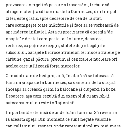
provocare energetică pe care o traversăm, trebuie să
atragem atenția că lumina de la Dumnezeu, din timpul
zilei, este gratis, spre deosebire de cea de la stat,
care scumpeşte toate mărfurile şi face să se vorbească de
aprinderea inflaţiei. Asta cu precizarea că energia “de
noapte” e de stat cam peste tot în lume, deoarece,
reiterez, cu puţine excepţii, statele deţin bogăţiile
subsolului, barajele hidrocentralelor, termocentralele pe
cărbune, gaz şi păcură, precum şi centralele nucleare ori
acelea care utilizează forţa mareelor.
O modalitate de hedging ar fi, în afară să se folosească
lumina şi apa de la Dumnezeu, ca oamenii de la oraş să
înceapă să crească găini în balcoane şi ciuperci în boxe.
Deoarece, așa cum rezultă din exemplul cu amish-ii,
autoconsumul nu este inflaţionist!
Importantă este însă de unde luăm lumina. Să revenim
la această speță! Din moment ce sunt negate valorile
capitalismului, respectiv vânzarea unui volum mai mare