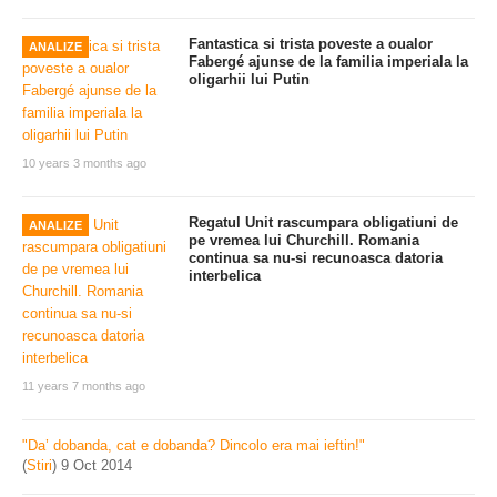
Fantastica si trista poveste a oualor
ANALIZE
Fabergé ajunse de la familia imperiala la
oligarhii lui Putin
10 years 3 months ago
Regatul Unit rascumpara obligatiuni de
ANALIZE
pe vremea lui Churchill. Romania
continua sa nu-si recunoasca datoria
interbelica
11 years 7 months ago
"Da’ dobanda, cat e dobanda? Dincolo era mai ieftin!"
(
Stiri
)
9 Oct 2014