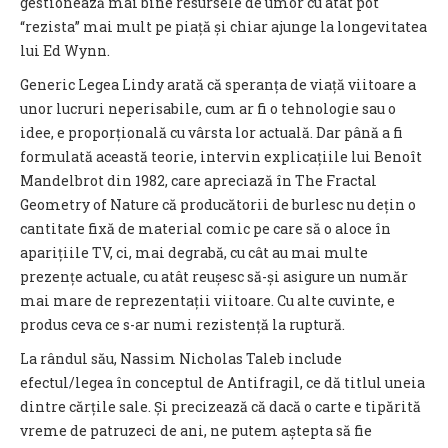
gestionează mai bine resursele de umor cu atât pot
“rezista” mai mult pe piață și chiar ajunge la longevitatea
lui Ed Wynn.
Generic Legea Lindy arată că speranța de viață viitoare a
unor lucruri neperisabile, cum ar fi o tehnologie sau o
idee, e proporțională cu vârsta lor actuală. Dar până a fi
formulată această teorie, intervin explicațiile lui Benoît
Mandelbrot din 1982, care apreciază în The Fractal
Geometry of Nature că producătorii de burlesc nu dețin o
cantitate fixă de material comic pe care să o aloce în
aparițiile TV, ci, mai degrabă, cu cât au mai multe
prezențe actuale, cu atât reușesc să-și asigure un număr
mai mare de reprezentații viitoare. Cu alte cuvinte, e
produs ceva ce s-ar numi rezistență la ruptură.
La rândul său, Nassim Nicholas Taleb include
efectul/legea în conceptul de Antifragil, ce dă titlul uneia
dintre cărțile sale. Și precizează că dacă o carte e tipărită
vreme de patruzeci de ani, ne putem aștepta să fie