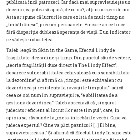
publicată încă patruzeci. Iar dacă mai supraviețuiește un
deceniu, va putea să apară, de ce nu?, alţi cincizeci de ani.
Asta ar spune că lucrurile care există de mult timp nu
„îmbătrânesc”, precum persoanele. Fiecare an ce trece
fără dispariție dublează speranța de viață. E un indicator
ce vădește robustețea.
Taleb leagă în Skin in the Game, Efectul Lindy de
fragilitate, dezordine și timp. Din punctul său de vedere,
„teoria fragilității duce direct la The Lindy Effect”,
deoarece vulnerabilitatea echivalează cu o sensibilitate
la dezordine” și afirmă că „timpul este echivalent cu
dezordinea și rezistența la ravagiile timpului”, adică
ceea ce noi numim supraviețuire, “e abilitatea de a
gestiona dezordinea.” Taleb apreciază că „singurul
judecător eficient al lucrurilor este timpul”, care, în
opinia sa, răspunde la „meta-întrebările vechi: Cine va
judeca expertul? Cine va păzi paznicul? [...] Ei bine,
supraviețuirea sa .” Și afirmă că Efectul Lindy în sine este