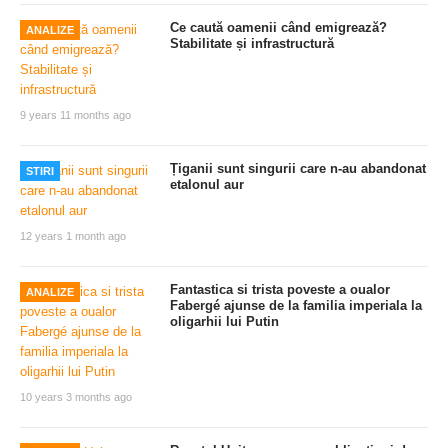
Ce caută oamenii când emigrează?
ANALIZE
Stabilitate și infrastructură
9 years 11 months ago
Țiganii sunt singurii care n-au abandonat
STIRI
etalonul aur
12 years 1 month ago
Fantastica si trista poveste a oualor
ANALIZE
Fabergé ajunse de la familia imperiala la
oligarhii lui Putin
10 years 3 months ago