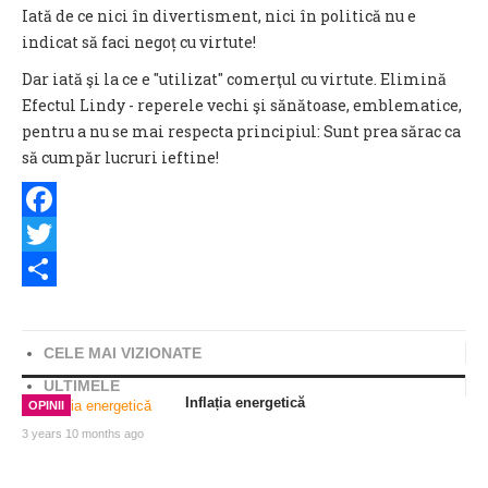
Iată de ce nici în divertisment, nici în politică nu e
indicat să faci negoț cu virtute!
Dar iată şi la ce e "utilizat" comerţul cu virtute. Elimină
Efectul Lindy - reperele vechi şi sănătoase, emblematice,
pentru a nu se mai respecta principiul: Sunt prea sărac ca
să cumpăr lucruri ieftine!
Facebook
Twitter
Share
CELE MAI VIZIONATE
ULTIMELE
Inflația energetică
OPINII
3 years 10 months ago