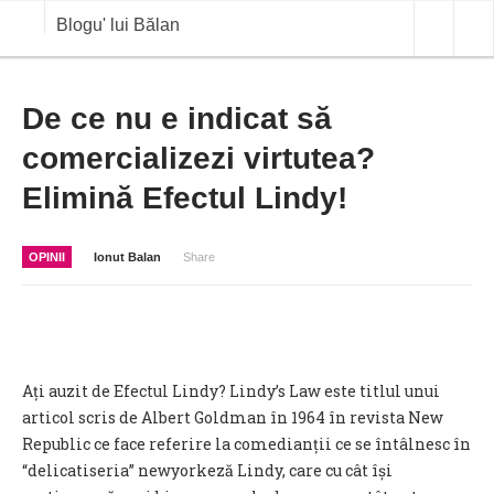
Blogu' lui Bălan
OPINII
De ce nu e indicat să
comercializezi virtutea?
ANALIZE
Elimină Efectul Lindy!
BLOG IN DIALOG
STIRI
OPINII
Ionut Balan
Share
CURS VALUTAR IN TIMP REAL
COMMODITIES
COTATII BVB
Ați auzit de Efectul Lindy? Lindy’s Law este titlul unui
articol scris de Albert Goldman în 1964 în revista New
Republic ce face referire la comedianții ce se întâlnesc în
“delicatiseria” newyorkeză Lindy, care cu cât își