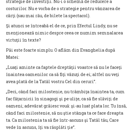
strategie de investiţii. Nu-i o schemă de reducere a
costurilor. Nu e vorba de o strategie pentru vânzarea de
cărţi (sau mai rău, de bilete la spectacol).
Şi atunci se întreabă el de ce, prin Efectul Lindy, nu se
menţionează nimic despre ceea ce numim semnalarea
virtuţii în texte?
Păi este foarte simplu. O aflăm din Evanghelia după
Matei:
„Luaţi aminte ca faptele dreptăţii voastre să nu le faceţi
înaintea oamenilor ca să fiţi văzuţi de ei; altfel nu veţi
avea plată de la Tatăl vostru Cel din ceruri”.
„Deci, când faci milostenie, nu trâmbiţa înaintea ta, cum
fac făţarnicii în sinagogi şi pe uliţe, ca să fie slăviţi de
oameni; adevărat grăiesc vouă: şi-au luat plata lor. Tu însă,
când faci milostenie, să nu ştie stânga ta ce face dreapta
ta. Ca milostenia ta să fie într-ascuns şi Tatăl tău, Care
vede în ascuns, îţi va răsplăti ţie”.