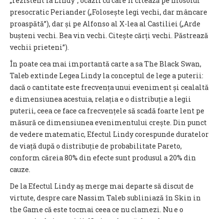
„rezistent la Lindy”, ocazii cu care îl citează pe filosoful
presocratic Periander („Folosește legi vechi, dar mâncare
proaspătă”), dar și pe Alfonso al X-lea al Castiliei („Arde
bușteni vechi. Bea vin vechi. Citește cărți vechi. Păstrează
vechii prieteni”).
În poate cea mai importantă carte a sa The Black Swan,
Taleb extinde Legea Lindy la conceptul de lege a puterii:
dacă o cantitate este frecvența unui eveniment și cealaltă
e dimensiunea acestuia, relația e o distribuție a legii
puterii, ceea ce face ca frecvențele să scadă foarte lent pe
măsură ce dimensiunea evenimentului crește. Din punct
de vedere matematic, Efectul Lindy corespunde duratelor
de viață după o distribuție de probabilitate Pareto,
conform căreia 80% din efecte sunt produsul a 20% din
cauze.
De la Efectul Lindy aș merge mai departe să discut de
virtute, despre care Nassim Taleb subliniază în Skin in
the Game că este tocmai ceea ce nu clamezi. Nu e o