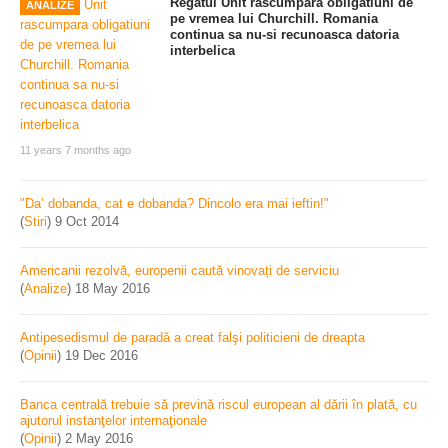
Regatul Unit rascumpara obligatiuni de
ANALIZE
pe vremea lui Churchill. Romania
continua sa nu-si recunoasca datoria
interbelica
11 years 7 months ago
"Da’ dobanda, cat e dobanda? Dincolo era mai ieftin!"
(
Stiri
)
9 Oct 2014
Americanii rezolvă, europenii caută vinovați de serviciu
(
Analize
)
18 May 2016
Antipesedismul de paradă a creat falşi politicieni de dreapta
(
Opinii
)
19 Dec 2016
Banca centrală trebuie să prevină riscul european al dării în plată, cu
ajutorul instanţelor internaţionale
(
Opinii
)
2 May 2016