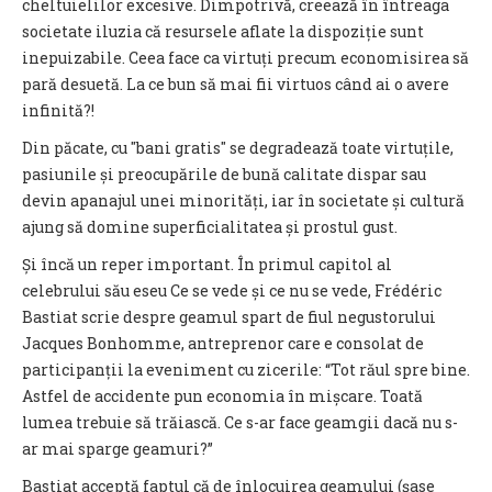
cheltuielilor excesive. Dimpotrivă, creează în întreaga
societate iluzia că resursele aflate la dispoziție sunt
inepuizabile. Ceea face ca virtuți precum economisirea să
pară desuetă. La ce bun să mai fii virtuos când ai o avere
infinită?!
Din păcate, cu ″bani gratis″ se degradează toate virtuțile,
pasiunile și preocupările de bună calitate dispar sau
devin apanajul unei minorități, iar în societate și cultură
ajung să domine superficialitatea și prostul gust.
Și încă un reper important. În primul capitol al
celebrului său eseu Ce se vede și ce nu se vede, Frédéric
Bastiat scrie despre geamul spart de fiul negustorului
Jacques Bonhomme, antreprenor care e consolat de
participanții la eveniment cu zicerile: “Tot răul spre bine.
Astfel de accidente pun economia în mișcare. Toată
lumea trebuie să trăiască. Ce s-ar face geamgii dacă nu s-
ar mai sparge geamuri?”
Bastiat acceptă faptul că de înlocuirea geamului (șase