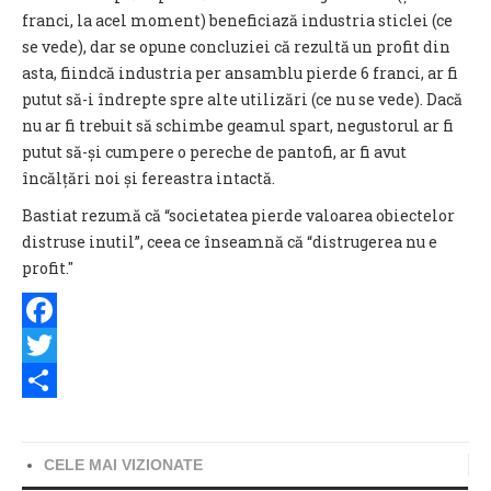
franci, la acel moment) beneficiază industria sticlei (ce
se vede), dar se opune concluziei că rezultă un profit din
asta, fiindcă industria per ansamblu pierde 6 franci, ar fi
putut să-i îndrepte spre alte utilizări (ce nu se vede). Dacă
nu ar fi trebuit să schimbe geamul spart, negustorul ar fi
putut să-și cumpere o pereche de pantofi, ar fi avut
încălțări noi și fereastra intactă.
Bastiat rezumă că “societatea pierde valoarea obiectelor
distruse inutil”, ceea ce înseamnă că “distrugerea nu e
profit."
Facebook
Twitter
Share
CELE MAI VIZIONATE