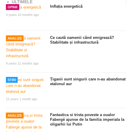
ULTIMELE
Inflația energetică
OPINII
3 years 10 months ago
Ce caută oamenii când emigrează?
ANALIZE
Stabilitate și infrastructură
9 years 11 months ago
Țiganii sunt singurii care n-au abandonat
STIRI
etalonul aur
12 years 1 month ago
Fantastica si trista poveste a oualor
ANALIZE
Fabergé ajunse de la familia imperiala la
oligarhii lui Putin