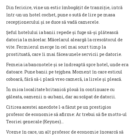
Din fericire, vine un estic îmbogățit de tranziție, intră
într-un un hotel cochet, pune o sută de lire pe masa
recepționerului și se duce să vadă camerele.
Șeful hotelului ia banii repede și fuge să-și plătească
datoria la măcelar. Măcelarul aleargă la crescătorul de
vite. Fermierul merge în cel mai scurt timp la
prostituată, care îi mai făcea unele servicii pe datorie.
Femeia ia bancnotele și se îndreaptă spre hotel, unde era
datoare. Pune banii pe tejghea. Moment în care esticul
coboară, fără să-i placă vreo cameră, ia lirele și pleacă.
În mica localitate britanică plouă în continuare cu
găleata, oamenii n-au bani, dar au scăpat de datorii.
Citirea acestei anecdote l-a făcut pe un prestigios
profesor de economie să afirme: Ar trebui să fie motto-ul
Teoriei generale (Keynes)...
Vreme în care, un alt profesor de economie încearcă să