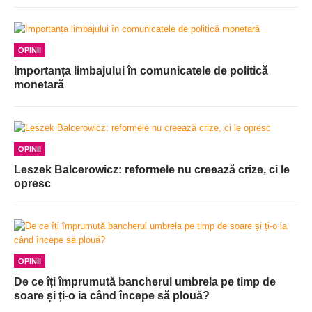
OPINII
Importanța limbajului în comunicatele de politică
monetară
OPINII
Leszek Balcerowicz: reformele nu creează crize, ci le
opresc
OPINII
De ce îți împrumută bancherul umbrela pe timp de
soare și ți-o ia când începe să plouă?