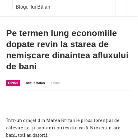
Blogu' lui Bălan
OPINII
Pe termen lung economiile
dopate revin la starea de
ANALIZE
nemișcare dinaintea afluxului
BLOG IN DIALOG
de bani
STIRI
CURS VALUTAR IN TIMP REAL
OPINII
Ionut Balan
Share
COMMODITIES
COTATII BVB
Într-un orășel din Marea Britanie plouă torențial de
câteva zile, și oamenii nu ies din casă. Nimeni n-are
bani, toți au datorii.