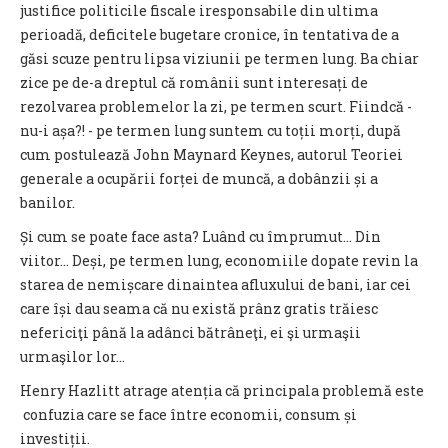
justifice politicile fiscale iresponsabile din ultima
perioadă, deficitele bugetare cronice, în tentativa de a
găsi scuze pentru lipsa viziunii pe termen lung. Ba chiar
zice pe de-a dreptul că românii sunt interesați de
rezolvarea problemelor la zi, pe termen scurt. Fiindcă -
nu-i așa?! - pe termen lung suntem cu toții morți, după
cum postulează John Maynard Keynes, autorul Teoriei
generale a ocupării forței de muncă, a dobânzii și a
banilor.
Și cum se poate face asta? Luând cu împrumut… Din
viitor… Deși, pe termen lung, economiile dopate revin la
starea de nemișcare dinaintea afluxului de bani, iar cei
care își dau seama că nu există prânz gratis trăiesc
nefericiţi până la adânci bătrâneţi, ei şi urmaşii
urmaşilor lor…
Henry Hazlitt atrage atenția că principala problemă este
confuzia care se face între economii, consum și
investiții.