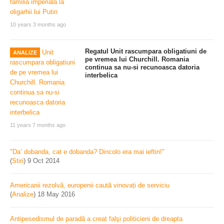
10 years 3 months ago
Regatul Unit rascumpara obligatiuni de
ANALIZE
pe vremea lui Churchill. Romania
continua sa nu-si recunoasca datoria
interbelica
11 years 7 months ago
"Da’ dobanda, cat e dobanda? Dincolo era mai ieftin!"
(
Stiri
)
9 Oct 2014
Americanii rezolvă, europenii caută vinovați de serviciu
(
Analize
)
18 May 2016
Antipesedismul de paradă a creat falşi politicieni de dreapta