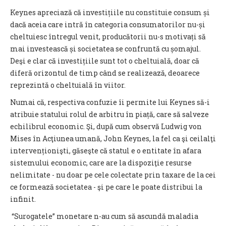
Keynes apreciază că investițiile nu constituie consum și
dacă aceia care intră în categoria consumatorilor nu-și
cheltuiesc întregul venit, producătorii nu-s motivați să
mai investească și societatea se confruntă cu șomajul.
Deşi e clar că investițiile sunt tot o cheltuială, doar că
diferă orizontul de timp când se realizează, deoarece
reprezintă o cheltuială în viitor.
Numai că, respectiva confuzie îi permite lui Keynes să-i
atribuie statului rolul de arbitru în piață, care să salveze
echilibrul economic. Şi, după cum observă Ludwig von
Mises în Acţiunea umană, John Keynes, la fel ca şi ceilalţi
intervenționişti, găseşte că statul e o entitate în afara
sistemului economic, care are la dispoziţie resurse
nelimitate - nu doar pe cele colectate prin taxare de la cei
ce formează societatea - şi pe care le poate distribui la
infinit.
“Surogatele” monetare n-au cum să ascundă maladia