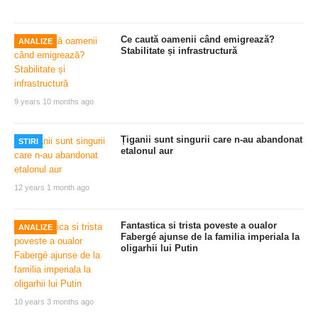
Ce caută oamenii când emigrează?
ANALIZE
Stabilitate și infrastructură
9 years 10 months ago
Țiganii sunt singurii care n-au abandonat
STIRI
etalonul aur
12 years 1 month ago
Fantastica si trista poveste a oualor
ANALIZE
Fabergé ajunse de la familia imperiala la
oligarhii lui Putin
10 years 3 months ago