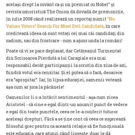
același drept la cuvânt ca și un premiat cu Nobel” și
revista umoristică The Onion dă dovadă de premoniție,
în iulie 2008 când realizează un reportaj numit
“No
Values Voters” Search For Most Evil Candidate
, în care
creditează ideea că sunt votați cei mai răi candidaţi din
sadism, sau din frustrare - cum a ajuns unda la români!
Poate că vi se pare deplasat, dar Cetățeanul Turmentat
din Scrisoarea Pierdută a lui Caragiale era mai
responsabil decât participanții la scrutin din ziua de azi,
fiindcă votul era cenzitar. Și el putea să o facă, deoarece
era “apropitar”. Iar, în lipsa educației, oamenii votează
așa cum ar juca la păcănele!
Oamenilor li s-a întărit sentimentul - aşa cum zicea
Aristotel - că cine e egal dintr-un anumit punct de vedere
e egal din toate punctele, ceea ce le-a conferit tuturor
aceleaşi drepturi. Fără a se ține cont că ceea ce sugerează
filosoful grec pentru ca această relaţie să fie funcţională
este educaţia, care atunci când lipseşte, doar le dă