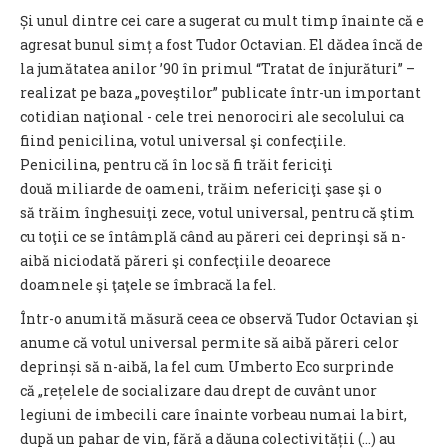
Și unul dintre cei care a sugerat cu mult timp înainte că e
agresat bunul simț a fost Tudor Octavian. El dădea încă de
la jumătatea anilor ’90 în primul “Tratat de înjurături” –
realizat pe baza „poveştilor” publicate într-un important
cotidian naţional - cele trei nenorociri ale secolului ca
fiind penicilina, votul universal şi confecţiile.
Penicilina, pentru că în loc să fi trăit fericiţi
două miliarde de oameni, trăim nefericiţi şase şi o
să trăim înghesuiţi zece, votul universal, pentru că ştim
cu toţii ce se întâmplă când au păreri cei deprinşi să n-
aibă niciodată păreri şi confecţiile deoarece
doamnele şi ţaţele se îmbracă la fel.
Într-o anumită măsură ceea ce observă Tudor Octavian şi
anume că votul universal permite să aibă păreri celor
deprinși să n-aibă, la fel cum Umberto Eco surprinde
că „rețelele de socializare dau drept de cuvânt unor
legiuni de imbecili care înainte vorbeau numai la birt,
după un pahar de vin, fără a dăuna colectivității (...) au