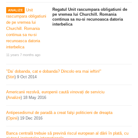
Regatul Unit rascumpara obligatiuni de
ANALIZE
pe vremea lui Churchill. Romania
continua sa nu-si recunoasca datoria
interbelica
11 years 7 months ago
"Da’ dobanda, cat e dobanda? Dincolo era mai ieftin!"
(
Stiri
)
9 Oct 2014
Americanii rezolvă, europenii caută vinovați de serviciu
(
Analize
)
18 May 2016
Antipesedismul de paradă a creat falşi politicieni de dreapta
(
Opinii
)
19 Dec 2016
Banca centrală trebuie să prevină riscul european al dării în plată, cu