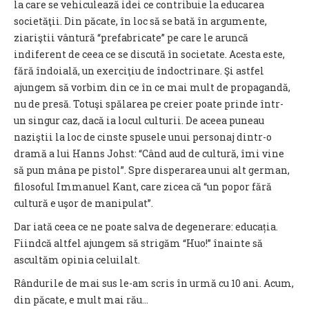
la care se vehiculează idei ce contribuie la educarea
societăţii. Din păcate, în loc să se bată în argumente,
ziariştii vântură “prefabricate” pe care le aruncă
indiferent de ceea ce se discută în societate. Acesta este,
fără îndoială, un exerciţiu de îndoctrinare. Şi astfel
ajungem să vorbim din ce în ce mai mult de propagandă,
nu de presă. Totuşi spălarea pe creier poate prinde într-
un singur caz, dacă ia locul culturii. De aceea puneau
naziştii la loc de cinste spusele unui personaj dintr-o
dramă a lui Hanns Johst: “Când aud de cultură, îmi vine
să pun mâna pe pistol”. Spre disperarea unui alt german,
filosoful Immanuel Kant, care zicea că “un popor fără
cultură e uşor de manipulat”.
Dar iată ceea ce ne poate salva de degenerare: educația.
Fiindcă altfel ajungem să strigăm “Huo!” înainte să
ascultăm opinia celuilalt.
Rândurile de mai sus le-am scris în urmă cu 10 ani. Acum,
din păcate, e mult mai rău...