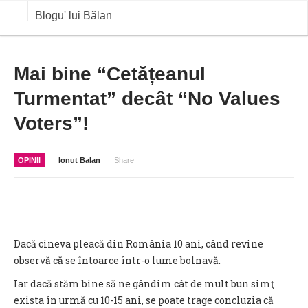
Blogu' lui Bălan
OPINII
Mai bine “Cetățeanul
Turmentat” decât “No Values
ANALIZE
Voters”!
BLOG IN DIALOG
STIRI
OPINII
Ionut Balan
Share
CURS VALUTAR IN TIMP REAL
COMMODITIES
COTATII BVB
Dacă cineva pleacă din România 10 ani, când revine
observă că se întoarce într-o lume bolnavă.
Iar dacă stăm bine să ne gândim cât de mult bun simţ
exista în urmă cu 10-15 ani, se poate trage concluzia că