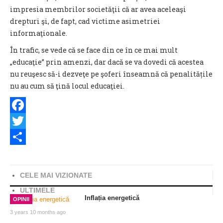
impresia membrilor societăţii că ar avea aceleaşi
drepturi şi, de fapt, cad victime asimetriei
informaţionale.
În trafic, se vede că se face din ce în ce mai mult
„educaţie” prin amenzi, dar dacă se va dovedi că acestea
nu reuşesc să-i dezveţe pe şoferi înseamnă că penalitățile
nu au cum să ţină locul educaţiei.
Facebook
Twitter
Share
CELE MAI VIZIONATE
ULTIMELE
Inflația energetică
OPINII
3 years 10 months ago