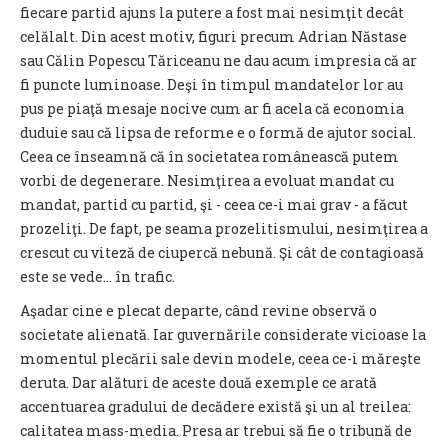
fiecare partid ajuns la putere a fost mai nesimţit decât
celălalt. Din acest motiv, figuri precum Adrian Năstase
sau Călin Popescu Tăriceanu ne dau acum impresia că ar
fi puncte luminoase. Deşi în timpul mandatelor lor au
pus pe piaţă mesaje nocive cum ar fi acela că economia
duduie sau că lipsa de reforme e o formă de ajutor social.
Ceea ce înseamnă că în societatea românească putem
vorbi de degenerare. Nesimţirea a evoluat mandat cu
mandat, partid cu partid, şi - ceea ce-i mai grav - a făcut
prozeliţi. De fapt, pe seama prozelitismului, nesimţirea a
crescut cu viteză de ciupercă nebună. Şi cât de contagioasă
este se vede... în trafic.
Aşadar cine e plecat departe, când revine observă o
societate alienată. Iar guvernările considerate vicioase la
momentul plecării sale devin modele, ceea ce-i măreşte
deruta. Dar alături de aceste două exemple ce arată
accentuarea gradului de decădere există şi un al treilea:
calitatea mass-media. Presa ar trebui să fie o tribună de