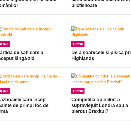
omânilor
plictisitoare
OPINII
OPINII
artida de șah care a
De-a șoarecele și pisica pr
nceput lângă zid
Highlands
OPINII
OPINII
ăzboaiele care încep
Competiția opiniilor: a
nainte de primul foc de
supraviețuit Londra sau a
rmă
pierdut Brexitul?