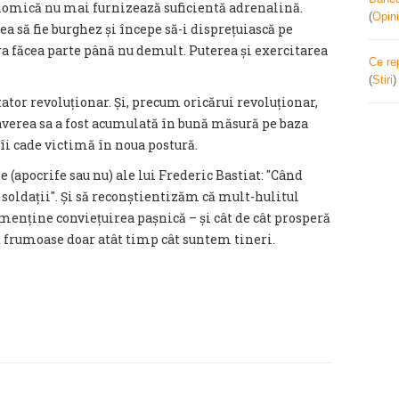
onomică nu mai furnizează suficientă adrenalină.
(
Opini
a să fie burghez și începe să-i disprețuiască pe
ra făcea parte până nu demult. Puterea și exercitarea
Ce re
(
Stiri
tator revoluționar. Și, precum oricărui revoluționar,
 averea sa a fost acumulată în bună măsură pe baza
 îi cade victimă în noua postură.
(apocrife sau nu) ale lui Frederic Bastiat: ″Când
e soldații″. Și să reconștientizăm că mult-hulitul
menține conviețuirea pașnică – și cât de cât prosperă
nt frumoase doar atât timp cât suntem tineri.