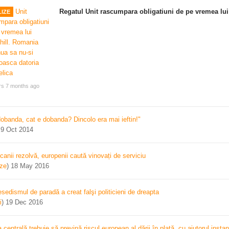
Regatul Unit rascumpara obligatiuni de pe vremea lui
IZE
rs 7 months ago
dobanda, cat e dobanda? Dincolo era mai ieftin!"
)
9 Oct 2014
canii rezolvă, europenii caută vinovați de serviciu
ize
)
18 May 2016
sedismul de paradă a creat falşi politicieni de dreapta
i
)
19 Dec 2016
centrală trebuie să prevină riscul european al dării în plată, cu ajutorul instan