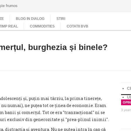
ește frumos
ZE
BLOG IN DIALOG
STIRI
TIMP REAL
COMMODITIES
COTATII BVB
omerțul, burghezia și binele?
C
U
dolescenți și, puțin mai târziu, la prima tinerețe,
OPINI
r nu numai), ne puțea tot ce ținea de economie. Eram
3 year
am banii și comerțul. Tot ce era ″tranzacțional″ ni se
ri exclusiv din generozitate și ″prea-plinul inimii″.
, distracția și aventura. Nu ne putea intra în cap câ