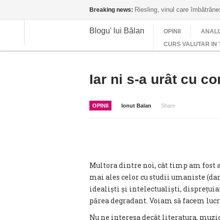
Riesling, vinul care îmbătrân
Breaking news:
Blogu' lui Bălan
OPINII
ANALI
CURS VALUTAR IN 
Iar ni s-a urât cu c
OPINII
Ionut Balan
Share
Multora dintre noi, cât timp am fost a
mai ales celor cu studii umaniste (da
idealiști și intelectualiști, disprețui
părea degradant. Voiam să facem lucru
Nu ne interesa decât literatura, muzica