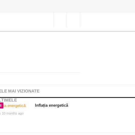
ELE MAI VIZIONATE
LTIMELE
Inflația energetică
I
s 10 months ago