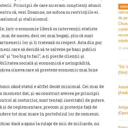
puterii. Principii de care nu eram conștienți atunci
ANAL
tru că, vezi Doamne, ne sufoca cu restricțiile ei.
 nazismul și stalinismul.
e, într-o economie liberă cu intervenții etatiste
mai de succes, deci cei mai bogați, știu că sunt
artnenerii lor și îi tratează cu respect. Asta din pur
11 yea
imeni care să decidă să te salveze pe bani publici
 și ″too big to fail″, a-ți pierde clienții și
bilitatea socială și economică e neîngrădită,
"Da’ 
apărea cineva care să presteze economic mai bine
(
Stiri
atunci când statul e altfel decât minimal. Cei mai de
Ameri
 un moment dat, și-au construit averea pe principii
(
Anal
ntrol al costurilor, sunt tentați inevitabil de putere.
ă și de reglementare, precum și protecție față de
Antipe
(
Opini
ondere tot mai mare în portofoliul lor de comenzi.
chiar dacă a ajuns la rulaje de mii de miliarde, nu
Banca 