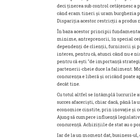
deci ținerea sub control cetățenesc a 
când eram tineri și uram burghezia pen
Dispariția acestor restricții a produs
În baza acestor principii fundamental
minime, antreprenorii, în special cei 
dependenți de clienții, furnizorii și p
interes, pentru că, atunci când nu e n
pentru că ești ″de importanță strategică″
partenerii-cheie duce la faliment. Mo
concurența e liberă și oricând poate 
decât tine.
Cu totul altfel se întâmplă lucrurile 
succes afaceriști, chiar dacă, până la
economice cinstite, prin inovație și co
Ajung să cumpere influență legislativ
concurență. Achizițiile de stat au o p
Iar de la un moment dat, business-ul, 