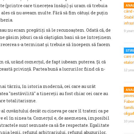
e (printre care tinerețea însăși) și uram că trebuia
ANAL
ales că nu aveam multe. Fără să fim câtuși de puțin
hezia.
au nu eram pregătiți să le recunoaștem. Odată că, de
9 year
ne găsim joburi ca să câștigăm bani să ne întreținem
trecerea s-a terminat și trebuie să începem să facem
STIRI
em că, urând comerțul, de fapt iubeam puterea. Și că
eastă privință. Partea bună a lucrurilor fiind că n-
12 yea
i târziu, în istoria modernă, cei care au urât
ANAL
tea ″nestăvilită″ a tinereții au fost chiar cei care au
are totalitarisme.
al cuvântului decât cu cineva pe care îl tratezi ca pe
pre el în sinea ta. Comerțul e, de asemenea, imposibil
10 yea
ntractele sunt semnate ca să fie respectate. Egalitate
mnia legii, refuzul arbitrariului, refuzul abuzurilor,