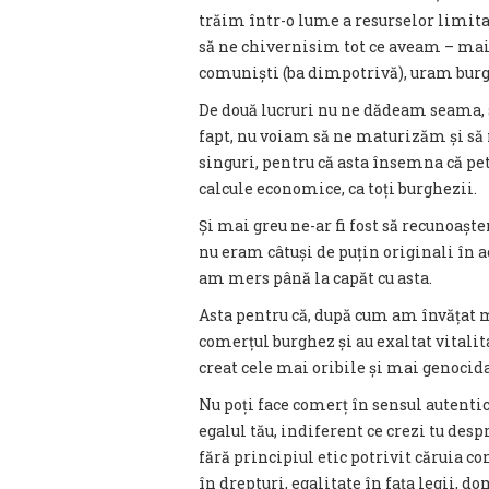
trăim într-o lume a resurselor limitat
să ne chivernisim tot ce aveam – mai 
comuniști (ba dimpotrivă), uram burg
De două lucruri nu ne dădeam seama, s
fapt, nu voiam să ne maturizăm și să 
singuri, pentru că asta însemna că pe
calcule economice, ca toți burghezii.
Și mai greu ne-ar fi fost să recunoașt
nu eram câtuși de puțin originali în ac
am mers până la capăt cu asta.
Asta pentru că, după cum am învățat ma
comerțul burghez și au exaltat vitalita
creat cele mai oribile și mai genocid
Nu poți face comerț în sensul autentic 
egalul tău, indiferent ce crezi tu des
fără principiul etic potrivit căruia co
în drepturi, egalitate în fața legii, do