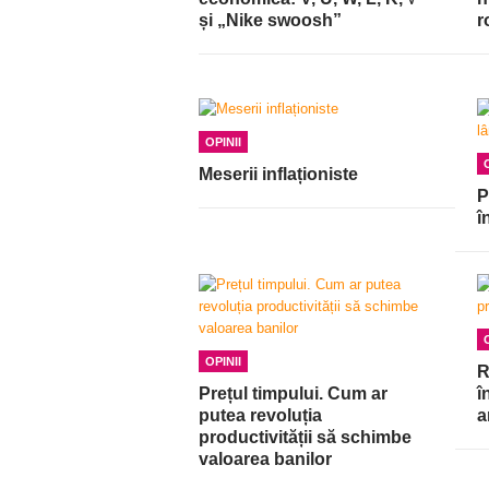
și „Nike swoosh”
r
OPINII
Meserii inflaționiste
P
î
OPINII
R
Prețul timpului. Cum ar
î
putea revoluția
a
productivității să schimbe
valoarea banilor