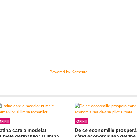
Powered by Komento
OPINII
OPINII
atina care a modelat
De ce economiile prosperă
umele germanilor și limba
când economisirea devine