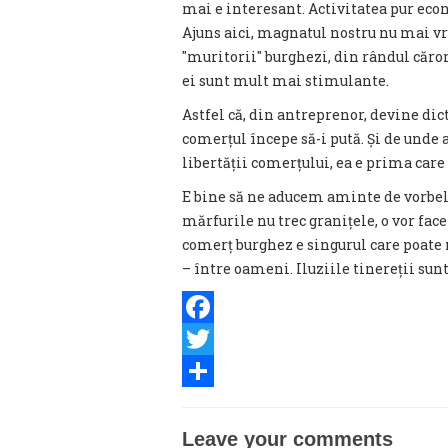
mai e interesant. Activitatea pur ec
Ajuns aici, magnatul nostru nu mai vre
″muritorii″ burghezi, din rândul căro
ei sunt mult mai stimulante.
Astfel că, din antreprenor, devine dic
comerțul începe să-i pută. Și de unde
libertății comerțului, ea e prima care
E bine să ne aducem aminte de vorbele 
mărfurile nu trec granițele, o vor fac
comerț burghez e singurul care poate 
– între oameni. Iluziile tinereții su
Facebook
Twitter
Share
Leave your comments