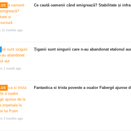
Ce caută oamenii când emigrează? Stabilitate și infra
IZE
s 11 months ago
Țiganii sunt singurii care n-au abandonat etalonul au
rs 1 month ago
Fantastica si trista poveste a oualor Fabergé ajunse de
IZE
rs 3 months ago