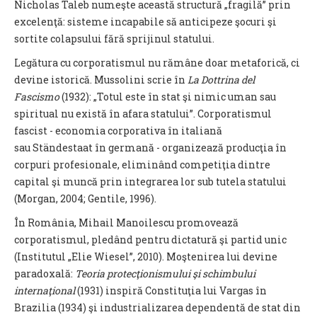
Nicholas Taleb numeşte această structură „fragilă” prin
excelenţă: sisteme incapabile să anticipeze şocuri şi
sortite colapsului fără sprijinul statului.
Legătura cu corporatismul nu rămâne doar metaforică, ci
devine istorică. Mussolini scrie în
La Dottrina del
Fascismo
(1932): „Totul este în stat şi nimic uman sau
spiritual nu există în afara statului”. Corporatismul
fascist - economia corporativa în italiană
sau Ständestaat în germană - organizează producţia în
corpuri profesionale, eliminând competiţia dintre
capital şi muncă prin integrarea lor sub tutela statului
(Morgan, 2004; Gentile, 1996).
În România, Mihail Manoilescu promovează
corporatismul, pledând pentru dictatură şi partid unic
(Institutul „Elie Wiesel”, 2010). Moştenirea lui devine
paradoxală:
Teoria protecţionismului şi schimbului
internaţional
(1931) inspiră Constituţia lui Vargas în
Brazilia (1934) şi industrializarea dependentă de stat din