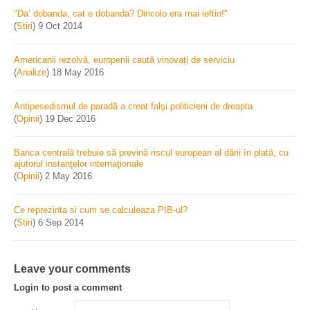
"Da’ dobanda, cat e dobanda? Dincolo era mai ieftin!"
(
Stiri
)
9 Oct 2014
Americanii rezolvă, europenii caută vinovați de serviciu
(
Analize
)
18 May 2016
Antipesedismul de paradă a creat falşi politicieni de dreapta
(
Opinii
)
19 Dec 2016
Banca centrală trebuie să prevină riscul european al dării în plată, cu
ajutorul instanţelor internaţionale
(
Opinii
)
2 May 2016
Ce reprezinta si cum se calculeaza PIB-ul?
(
Stiri
)
6 Sep 2014
Leave your comments
Login to post a comment