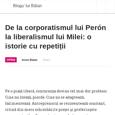
Blogu' lui Bălan
OPINII
De la corporatismul lui Perón
la liberalismul lui Milei: o
ANALIZE
istorie cu repetiții
BLOG IN DIALOG
STIRI
OPINII
Ionut Balan
Share
CURS VALUTAR IN TIMP REAL
COMMODITIES
COTATII BVB
Pe o piaţă liberă, concurenţa devine cel mai dur profesor.
Cine nu învaţă, pierde. Cine nu se adaptează,
falimentează. Antreprenorul se reinventează constant,
citind din mers schimbările pieţei şi preferinţele