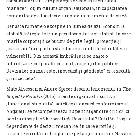
consumatorilor. Competenţa se vede în recrutarea
managerilor, în cultura organizaţională, în capacitatea
oamenilor de a lua decizii rapide în momente de criză.
Dar asta rămâne o excepţie în lumea de azi. Economia
globală trăieşte într-un pseudocapitalism etatist, în care
marile corporaţii se bucură de privilegii, protecţie şi
„asigurare” din partea statului mai mult decât cetăţenii
vulnerabili. Din această îmbrăţişare se naşte o
hibridizare: corporaţii cu inerţia agenţiilor publice.
Deviza lor nu mai este „inovează şi gândeşte”, ci „execută
şi nu cerceta”.
Mats Alvesson şi André Spicer descriu fenomenul în
The
Stupidity Paradox
(2016): marile organizaţii cultivă
„functional stupidity”, adică gestionează conformismul.
Angajaţii se recompensează nu pentru gândire critică, ci
pentru disciplină birocratică. Rezultatul? Entităţi fragile,
dependente de decizii mecanice, în care erorile şi
fraudele circulă nestingherite pe lanţul ierarhic. Nassim