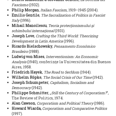
Fascismo
(1932).
Philip Morgan
,
Italian Fascism
, 1919–1945 (2004).
Emilio Gentile
,
The Sacralization of Politics in Fascist
Italy
(1996).
Mihail Manoilescu
,
Teoria protecţionismului şi
schimbului internaţional
(1931).
Joseph Love
,
Crafting the Third World: Theorizing
Development in Latin America
(1996).
Ricardo Bielschowsky
,
Pensamento Econômico
Brasileiro
(1988).
Ludwig von Mises
,
Interventionism: An Economic
Analysis
(1940); conferinţe la Universitatea din Buenos
Aires, 1958.
Friedrich Hayek
,
The Road to Serfdom
(1944).
Wilhelm Röpke
,
The Social Crisis of Our Time
(1942).
Joseph Schumpeter
,
Capitalism, Socialism and
Democracy
(1942).
Philippe Schmitter
, „
Still the Century of Corporatism?
”,
The Review of Politics, 1974.
Alan Cawson
,
Corporatism and Political Theory
(1986).
Howard Wiarda,
Corporatism and Comparative Politics
(1997).