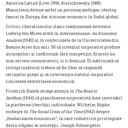
America Latină (Love, 1996; Bielschowsky, 1988).
Manoilescu devine astfel un personaj ambiguu: ideolog
fascist în Europa, dar vizionar economic în Sudul global.
Criticii liberalismului clasic reacţionează devreme.
Ludwig von Mises arată în
Interventionism: An Economic
Analysis
(1940) și în conferinţele de la Universitatea din
Buenos Aires din anii '50 că sistemul corporatist produce
monopoluri şi ineficienţă: fără competiţie, firmele nu
mai servesc consumatorii, ci îi domină. El subliniază că
întreprinzătorul trebuie să fie liber să răspundă
cerinţelor pieţei şi că intervenţia statului corporatist
limitează dezvoltarea economică.
Friedrich Hayek atrage atenţia în
The Road to
Serfdom
(1944) că planificarea corporatistă duce inevitabil
la pierderea libertăţii individuale. Wilhelm Röpke
vorbeşte în
The Social Crisis of Our Time
(1942) despre
„feudalizarea economiei”, în care industriile privilegiate
devin stăpâni ai societăţii. Joseph Schumpeter