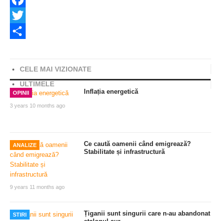
Facebook
Twitter
Share
CELE MAI VIZIONATE
ULTIMELE
Inflația energetică
OPINII
3 years 10 months ago
Ce caută oamenii când emigrează?
ANALIZE
Stabilitate și infrastructură
9 years 11 months ago
Țiganii sunt singurii care n-au abandonat
STIRI