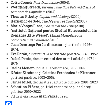
Colin Crouch
,
Post-Democracy
(2004).
Wolfgang Streeck
,
Buying Time:
The Delayed Crisis of
Democratic Capitalism
(2014).
Thomas Piketty
,
Capital and Ideology
(2020).
Hernando de Soto
,
The Mystery of Capital
(2000).
Mario Vargas Llosa
,
The Call of the Tribe
(2018).
I
nstitutul Național pentru Studiul Holocaustului din
România „Elie Wiesel”
,
Mihail Manoilescu și
corporatismul românesc
(2010).
Juan Domingo Perón
, discursuri și articole, 1946–
1974.
Eva Perón
, discursuri și activitate politică, 1946–1952.
I
sabel Perón
, documente și declarații oficiale, 1974–
1976.
Carlos Menem
, politici economice, 1989–1999.
Néstor Kirchner și Cristina Fernández de Kirchner
,
politici publice, 2003–2015.
Javier Milei
, declarații și articole publice, 2010–2023.
Sebastián Piñera
, politici economice și declarații
publice, 2010–2022.
Film
Evita
, regia
Alan Parke
r, 1996.