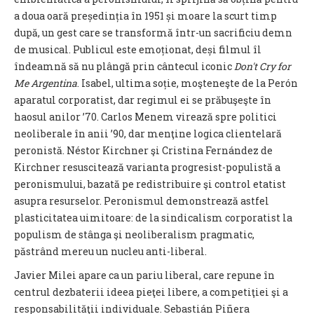
a doua oară președinția în 1951 și moare la scurt timp
după, un gest care se transformă într-un sacrificiu demn
de musical. Publicul este emoționat, deși filmul îl
îndeamnă să nu plângă prin cântecul iconic
Don't Cry for
Me Argentina
. Isabel, ultima soție, moşteneşte de la Perón
aparatul corporatist, dar regimul ei se prăbuşeşte în
haosul anilor ’70. Carlos Menem virează spre politici
neoliberale în anii ’90, dar menţine logica clientelară
peronistă. Néstor Kirchner şi Cristina Fernández de
Kirchner resuscitează varianta progresist-populistă a
peronismului, bazată pe redistribuire şi control etatist
asupra resurselor. Peronismul demonstrează astfel
plasticitatea uimitoare: de la sindicalism corporatist la
populism de stânga şi neoliberalism pragmatic,
păstrând mereu un nucleu anti-liberal.
Javier Milei apare ca un pariu liberal, care repune în
centrul dezbaterii ideea pieţei libere, a competiţiei şi a
responsabilităţii individuale. Sebastián Piñera