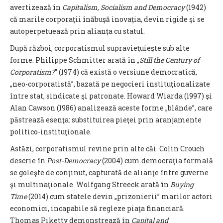
avertizează în
Capitalism, Socialism and Democracy
(1942)
că marile corporaţii înăbuşă inovaţia, devin rigide şi se
autoperpetuează prin alianţa cu statul.
După război, corporatismul supravieţuieşte sub alte
forme. Philippe Schmitter arată în „
Still the Century of
Corporatism?
” (1974) că există o versiune democratică,
„neo-corporatistă”, bazată pe negocieri instituţionalizate
între stat, sindicate şi patronate. Howard Wiarda (1997) şi
Alan Cawson (1986) analizează aceste forme „blânde”, care
păstrează esenţa: substituirea pieţei prin aranjamente
politico-instituţionale.
Astăzi, corporatismul revine prin alte căi. Colin Crouch
descrie în
Post-Democracy
(2004) cum democraţia formală
se goleşte de conţinut, capturată de alianţe între guverne
şi multinaţionale. Wolfgang Streeck arată în
Buying
Time
(2014) cum statele devin „prizonierii” marilor actori
economici, incapabile să regleze piaţa financiară.
Thomas Piketty demonstrează în
Capital and