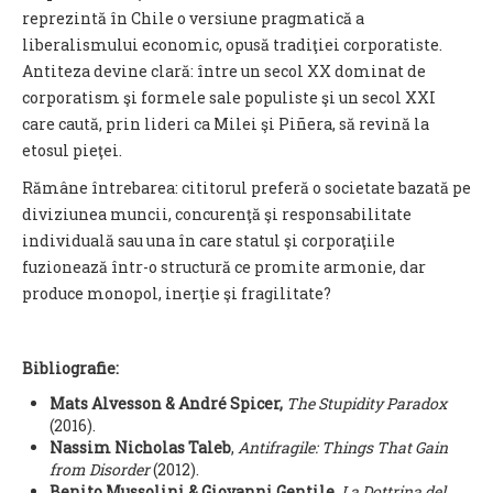
reprezintă în Chile o versiune pragmatică a
liberalismului economic, opusă tradiţiei corporatiste.
Antiteza devine clară: între un secol XX dominat de
corporatism şi formele sale populiste şi un secol XXI
care caută, prin lideri ca Milei şi Piñera, să revină la
etosul pieţei.
Rămâne întrebarea
:
cititorul preferă o societate bazată pe
diviziunea muncii, concurenţă şi responsabilitate
individuală sau una în care statul şi corporaţiile
fuzionează într-o structură ce promite armonie, dar
produce monopol, inerţie şi fragilitate?
Bibliografie:
Mats Alvesson & André Spicer,
The Stupidity Paradox
(2016).
Nassim Nicholas Taleb
,
Antifragile: Things That Gain
from Disorder
(2012).
Benito Mussolini & Giovanni Gentile
,
La Dottrina del