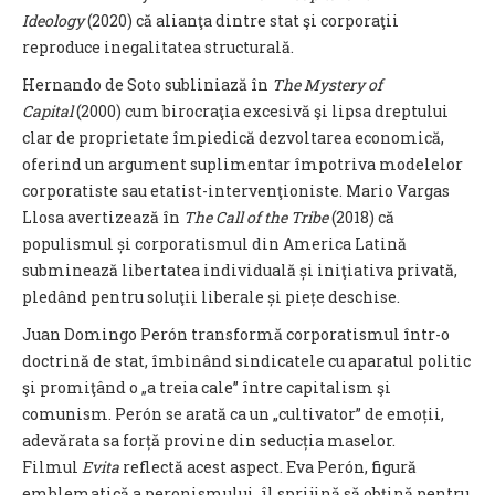
Ideology
(2020) că alianţa dintre stat şi corporaţii
reproduce inegalitatea structurală.
Hernando de Soto subliniază în
The Mystery of
Capital
(2000) cum birocraţia excesivă şi lipsa dreptului
clar de proprietate împiedică dezvoltarea economică,
oferind un argument suplimentar împotriva modelelor
corporatiste sau etatist-intervenţioniste. Mario Vargas
Llosa avertizează în
The Call of the Tribe
(2018) că
populismul și corporatismul din America Latină
subminează libertatea individuală și iniţiativa privată,
pledând pentru soluţii liberale și piețe deschise.
Juan Domingo Perón transformă corporatismul într-o
doctrină de stat, îmbinând sindicatele cu aparatul politic
şi promiţând o „a treia cale” între capitalism şi
comunism. Perón se arată ca un „cultivator” de emoții,
adevărata sa forță provine din seducția maselor.
Filmul
Evita
reflectă acest aspect. Eva Perón, figură
emblematică a peronismului, îl sprijină să obțină pentru