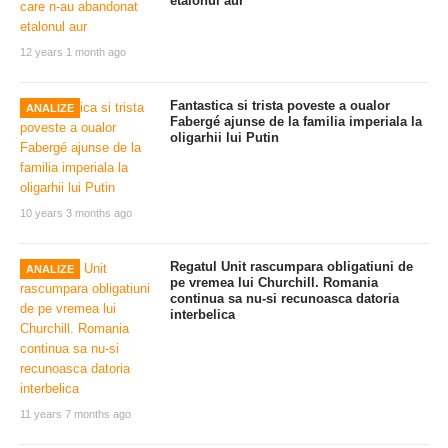
etalonul aur
12 years 1 month ago
Fantastica si trista poveste a oualor
ANALIZE
Fabergé ajunse de la familia imperiala la
oligarhii lui Putin
10 years 3 months ago
Regatul Unit rascumpara obligatiuni de
ANALIZE
pe vremea lui Churchill. Romania
continua sa nu-si recunoasca datoria
interbelica
11 years 7 months ago