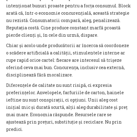
intenționat bunuri proaste pentru a forța consumul. Block
arată că, într-o economie concurențială, această strategie
nu rezistă. Consumatorii compară, aleg, penalizează.
Reputația costă. Cine produce constant marfă proastă
pierde clienți și, în cele din urmă, dispare.
Chiar și acolo unde producătorii ar încerca să coordoneze
o scădere artificială a calității, stimulentele interne ar
rupe rapid orice cartel: fiecare are interesul să trișeze
oferind ceva mai bun. Concurența, inclusiv cea externă,
disciplinează fără moralizare.
Diferențele de calitate nu sunt risipă, ci expresia
preferințelor. Anvelopele, farfuriile de carton, hainele
ieftine nu sunt conspirații, ci opțiuni. Unii aleg cost
inițial mic și durată scurtă, alții aleg durabilitate și preț
mai mare. Economia răspunde. Resursele rare se
ajustează prin prețuri, substituție și reciclare. Nu prin
predici.