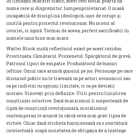
În limbajul marxist clasic, acest rest social poartă un
nume rece și disprețuitor: lumpenproletariat. O
masă
incapabilă de disciplină ideologică, ușor de corupt și
inutilă pentru proiectul revoluționar. Nu motor al
istoriei, ci zgură. Tocmai de aceea, perfect sacrificabil în
numele unui bine mai mare.
Walter Block mută reflectorul exact pe acest reziduu.
Prostituata. Cămătarul. Proxenetul. Spărgătorul de grevă.
Patronul lipsit de empatie. Producătorul de bunuri
ieftine. Omul care aruncă gunoiul pe jos. Personaje pe care
discursul public nu le tratează ca pe actori economici sau
ca pe indivizi cu opțiuni limitate, ci ca pe deviații
morale. Vinovați prin definiție. Utili pentru liniștirea
conștiinței colective. Dacă marxismul îi suspectează de
lipsă de conștiință revoluționară, moralismul
contemporan le aruncă în cârcă ceva mai grav: lipsa de
virtute. Chiar dacă e
ticheta funcționează ca o scurtătură
intelectuală: scapă societatea de obligația de a înțelege.