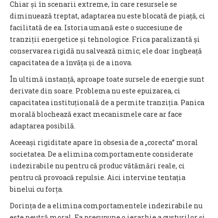
Chiar și în scenarii extreme, în care resursele se
diminuează treptat, adaptarea nu este blocată de piață, ci
facilitată de ea. Istoria umană este o succesiune de
tranziții energetice și tehnologice. Frica paralizantă și
conservarea rigidă nu salvează nimic; ele doar îngheață
capacitatea de a învăța și de a inova.
În ultimă instanță, aproape toate sursele de energie sunt
derivate din soare. Problema nu este epuizarea, ci
capacitatea instituțională de a permite tranziția. Panica
morală blochează exact mecanismele care ar face
adaptarea posibilă.
Aceeași rigiditate apare în obsesia de a „corecta” moral
societatea. De a elimina comportamente considerate
indezirabile nu pentru că produc vătămări reale, ci
pentru că provoacă repulsie. Aici intervine tentația
binelui cu forța.
Dorința de a elimina comportamentele indezirabile nu
este neutră moral. Ea presupune o ierarhie a gusturilor și