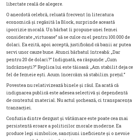
libertate reală de alegere.
O anecdotă celebră, reluată frecvent în literatura
economică și regăsită la Block, surprinde această
ipocrizie morală. Un bărbat îi propune unei femei
considerate „virtuoase” să se culce cu el pentru 100.000 de
dolari. Ea ezită, apoi acceptă, justificând că banii ar putea
servi unor cauze bune. Atunci bărbatul întreabă: „Dar
pentru 20 de dolari?” Indignată, ea răspunde: „Cum
îndrăznești?” Replica lui este tăioasă: „Am stabilit deja ce
fel de femeie ești. Acum încercăm să stabilim prețul.”
Povestea nu relativizează binele și răul. Ea arată că
indignarea publică este adesea selectivă și dependentă
de contextul material. Nu actul șochează, ci transparența
tranzacției.
Confuzia dintre dezgust și vătămare este poate cea mai
persistentă eroare a politicilor morale moderne. Ea
produce legi simbolice, sancțiuni ineficiente și o nevoie