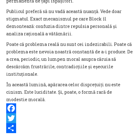
permanentă de țapi ispășitori.
Publicul preferă să nu vadă această nuanță. Vede doar
stigmatul. Exact mecanismul pe care Block îl
demontează: confuzia dintre repulsia personală și
analiza rațională a vătămării.
Poate că problema reală nu sunt cei indezirabili. Poate că
problema este nevoia noastră constantă de a-i produce. De
a crea, periodic, un lumpen moral asupra căruia să
descărcăm frustrările, contradicțiile și eșecurile
instituționale.
În această lumină, apărarea celor disprețuiți nu este
cinism. Este luciditate. Și, poate, o formă rară de
modestie morală.
Facebook
Twitter
Share