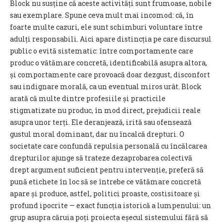
Block nu susține că aceste activități sunt frumoase, nobile
sau exemplare. Spune ceva mult mai incomod: că, în
foarte multe cazuri, ele sunt schimburi voluntare între
adulți responsabili. Aici apare distincția pe care discursul
public o evită sistematic: între comportamente care
produc o vătămare concretă, identificabilă asupra altora,
și comportamente care provoacă doar dezgust, disconfort
sau indignare morală, ca un eventual miros urât. Block
arată că multe dintre profesiile și practicile
stigmatizate nu produc, în mod direct, prejudicii reale
asupra unor terți. Ele deranjează, irită sau ofensează
gustul moral dominant, dar nu încalcă drepturi. O
societate care confundă repulsia personală cu încălcarea
drepturilor ajunge să trateze dezaprobarea colectivă
drept argument suficient pentru intervenție, preferă să
pună etichete în loc să se întrebe ce vătămare concretă
apare și produce, astfel, politici proaste, costisitoare și
profund ipocrite — exact funcția istorică a lumpenului: un
grup asupra căruia poți proiecta eșecul sistemului fără să