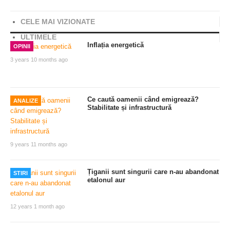
CELE MAI VIZIONATE
ULTIMELE
Inflația energetică
OPINII
3 years 10 months ago
Ce caută oamenii când emigrează?
ANALIZE
Stabilitate și infrastructură
9 years 11 months ago
Țiganii sunt singurii care n-au abandonat
STIRI
etalonul aur
12 years 1 month ago