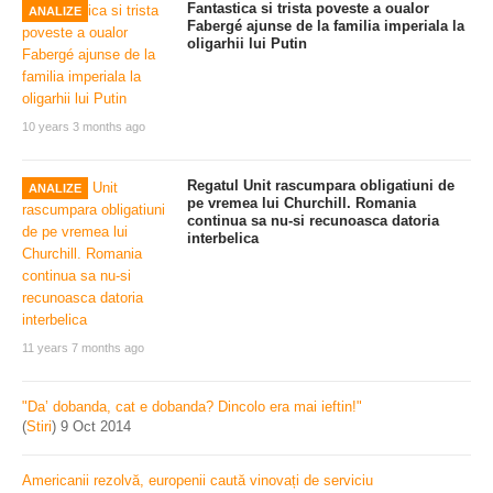
Fantastica si trista poveste a oualor
ANALIZE
Fabergé ajunse de la familia imperiala la
oligarhii lui Putin
10 years 3 months ago
Regatul Unit rascumpara obligatiuni de
ANALIZE
pe vremea lui Churchill. Romania
continua sa nu-si recunoasca datoria
interbelica
11 years 7 months ago
"Da’ dobanda, cat e dobanda? Dincolo era mai ieftin!"
(
Stiri
)
9 Oct 2014
Americanii rezolvă, europenii caută vinovați de serviciu