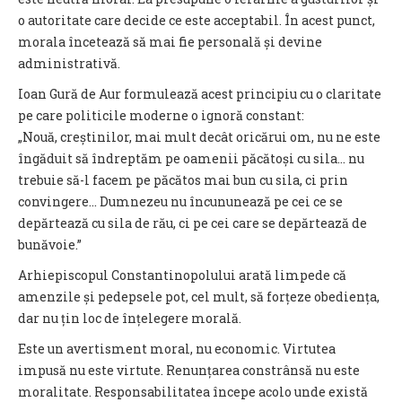
o autoritate care decide ce este acceptabil. În acest punct,
morala încetează să mai fie personală și devine
administrativă.
Ioan Gură de Aur formulează acest principiu cu o claritate
pe care politicile moderne o ignoră constant:
„Nouă, creștinilor, mai mult decât oricărui om, nu ne este
îngăduit să îndreptăm pe oamenii păcătoși cu sila… nu
trebuie să-l facem pe păcătos mai bun cu sila, ci prin
convingere… Dumnezeu nu încununează pe cei ce se
depărtează cu sila de rău, ci pe cei care se depărtează de
bunăvoie.”
Arhiepiscopul Constantinopolului arată limpede că
amenzile și pedepsele pot, cel mult, să forțeze obediența,
dar nu țin loc de înțelegere morală.
Este un avertisment moral, nu economic. Virtutea
impusă nu este virtute. Renunțarea constrânsă nu este
moralitate. Responsabilitatea începe acolo unde există