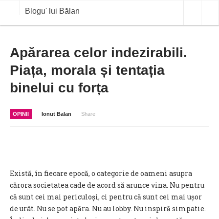
Blogu' lui Bălan
OPINII
Apărarea celor indezirabili.
Piața, morala și tentația
ANALIZE
binelui cu forța
BLOG IN DIALOG
STIRI
OPINII
Ionut Balan
Share
CURS VALUTAR IN TIMP REAL
COMMODITIES
COTATII BVB
Există, în fiecare epocă, o categorie de oameni asupra
cărora societatea cade de acord să arunce vina. Nu pentru
că sunt cei mai periculoși, ci pentru că sunt cei mai ușor
de urât. Nu se pot apăra. Nu au lobby. Nu inspiră simpatie.