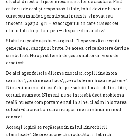
efectul direct al lipsei mecanismelor de ajustare. Fără
criterii de cost și responsabilitate, totul devine binar:
curat sau murdar, permis sau interzis, vinovat sau
inocent. Spațiul gri — exact spațiul în care trăiesc cei
etichetați drept lumpen — dispare din analiză.
Statul nu poate ajusta marginal. El operează cu reguli
generale și sancțiuni brute. De aceea, orice abatere devine
simbolică. Nu o problemă de gestionat, ci un viciu de
eradicat.
De aici apar falsele dileme morale: „copiii înaintea
câinilor”, „ordine sau haos”, „zero toleranță sau nepăsare”.
Nimeni nu mai discută despre soluții locale, delimitări,
costuri asumate. Nimeni nu se întreabă dacă problema
reală nu este comportamentul în sine, ci administrarea
colectivă a unui bun care nu aparține nimănui în mod
concret.
Aceeași logică se regăsește în mitul „învechirii
planificate”. Se presupune că producătorii fabrică