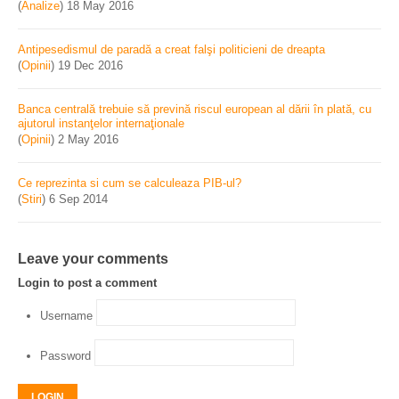
(
Analize
)
18 May 2016
Antipesedismul de paradă a creat falşi politicieni de dreapta
(
Opinii
)
19 Dec 2016
Banca centrală trebuie să prevină riscul european al dării în plată, cu
ajutorul instanţelor internaţionale
(
Opinii
)
2 May 2016
Ce reprezinta si cum se calculeaza PIB-ul?
(
Stiri
)
6 Sep 2014
Leave your comments
Login to post a comment
Username
Password
LOGIN