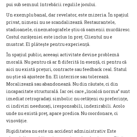
pui sub semnul întrebării regulile jocului.
Un exemplu banal, dar revelator, este mizeria. În spațiul
privat, nimeni nu se scandalizează. Restaurantele,
stadioanele, cinematografele știu că oamenii murdăresc.
Costul curățeniei este inclus în preț. Clientul nu e
mustrat. El plătește pentru experiență.
În spațiul public, aceeași activitate devine problemă
morală. Nu pentru că ar fi diferită în esență, ci pentru că
aici nu există prețuri, contracte sau feedback real. Statul
nu știe să ajusteze fin. El interzice sau tolerează.
Moralizează sau abandonează. Nu din răutate, ci din
incapacitate structurală. Iar cei care „încalcă norma” sunt
imediat retrogradați simbolic: nu cetățeni cu preferințe,
ci indivizi needucați, iresponsabili, indezirabili.
Acolo
unde nu există preț, apare predica. Nu coordonare, ci
vinovăție.
Rigiditatea nu este un accident administrativ. Este