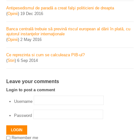
Antipesedismul de paradă a creat falşi politicieni de dreapta
(
Opinii
)
19 Dec 2016
Banca centrală trebuie să prevină riscul european al dării în plată, cu
ajutorul instanţelor internaţionale
(
Opinii
)
2 May 2016
Ce reprezinta si cum se calculeaza PIB-ul?
(
Stiri
)
6 Sep 2014
Leave your comments
Login to post a comment
Username
Password
LOGIN
Remember me