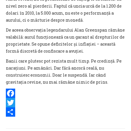
nivel zero al pierderii. Faptul că uncia urcă de la 1.200 de
dolari în 2010, la 5.000 acum, nu este o performanță a
aurului, ci o mărturie despre monedă.
De aceea observația legendarului Alan Greenspan rămâne
valabilă: aurul funcționează ca un garant al drepturilor de
proprietate. Se opune deficitelor și inflației – această
formă discretă de confiscare a avuției.
Banii care plutesc pot rezista mult timp. Pe credință. Pe
narațiuni. Pe amânări. Dar fără ancoră reală, nu
construiesc economii. Doar le suspendă. Iar când
gravitația revine, nu mai rămâne nimic de prins.
Facebook
Twitter
Share