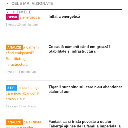
CELE MAI VIZIONATE
ULTIMELE
Inflația energetică
OPINII
3 years 10 months ago
Ce caută oamenii când emigrează?
ANALIZE
Stabilitate și infrastructură
9 years 11 months ago
Țiganii sunt singurii care n-au abandonat
STIRI
etalonul aur
12 years 1 month ago
Fantastica si trista poveste a oualor
ANALIZE
Fabergé ajunse de la familia imperiala la