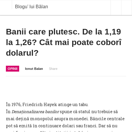
Blogu' lui Bălan
OPINII
Banii care plutesc. De la 1,19
la 1,26? Cât mai poate coborî
ANALIZE
dolarul?
BLOG IN DIALOG
STIRI
OPINII
Ionut Balan
Share
CURS VALUTAR IN TIMP REAL
COMMODITIES
COTATII BVB
În 1976, Friedrich Hayek atinge un tabu.
În
Denaționalizarea banilor
spune că statul nu trebuie să
mai dețină monopolul asupra monedei. Băncile centrale
pot să emită în continuare dolari sau franci. Dar să nu