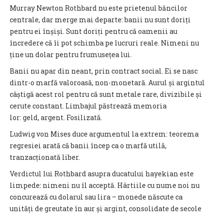
Murray Newton Rothbard nu este prietenul băncilor
centrale, dar merge mai departe: banii nu sunt doriți
pentru ei înșiși. Sunt doriți pentru că oamenii au
încredere că îi pot schimba pe lucruri reale. Nimeni nu
ține un dolar pentru frumusețea lui.
Banii nu apar din neant, prin contract social. Ei se nasc
dintr-o marfă valoroasă, non-monetară. Aurul și argintul
câștigă acest rol pentru că sunt metale rare, divizibile și
cerute constant. Limbajul păstrează memoria
lor: geld, argent. Fosilizată.
Ludwig von Mises duce argumentul la extrem: teorema
regresiei arată că banii încep ca o marfă utilă,
tranzacționată liber.
Verdictul lui Rothbard asupra ducatului hayekian este
limpede: nimeni nu îl acceptă. Hârtiile cu nume noi nu
concurează cu dolarul sau lira – monede născute ca
unități de greutate în aur și argint, consolidate de secole