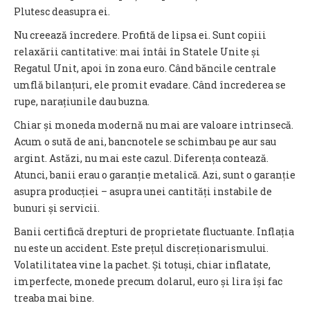
Plutesc deasupra ei.
Nu creează încredere. Profită de lipsa ei. Sunt copiii
relaxării cantitative: mai întâi în Statele Unite și
Regatul Unit, apoi în zona euro. Când băncile centrale
umflă bilanțuri, ele promit evadare. Când încrederea se
rupe, narațiunile dau buzna.
Chiar și moneda modernă nu mai are valoare intrinsecă.
Acum o sută de ani, bancnotele se schimbau pe aur sau
argint. Astăzi, nu mai este cazul. Diferența contează.
Atunci, banii erau o garanție metalică. Azi, sunt o garanție
asupra producției – asupra unei cantități instabile de
bunuri și servicii.
Banii certifică drepturi de proprietate fluctuante. Inflația
nu este un accident. Este prețul discreționarismului.
Volatilitatea vine la pachet. Și totuși, chiar inflatate,
imperfecte, monede precum dolarul, euro și lira își fac
treaba mai bine.