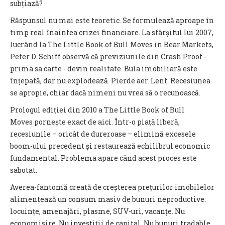
subțiază?
Răspunsul nu mai este teoretic. Se formulează aproape în
timp real înaintea crizei financiare. La sfârșitul lui 2007,
lucrând la The Little Book of Bull Moves in Bear Markets,
Peter D. Schiff observă că previziunile din Crash Proof -
prima sa carte - devin realitate. Bula imobiliară este
înțepată, dar nu explodează. Pierde aer. Lent. Recesiunea
se apropie, chiar dacă nimeni nu vrea să o recunoască.
Prologul ediției din 2010 a The Little Book of Bull
Moves pornește exact de aici. Într-o piață liberă,
recesiunile – oricât de dureroase – elimină excesele
boom-ului precedent și restaurează echilibrul economic
fundamental. Problema apare când acest proces este
sabotat.
Averea-fantomă creată de creșterea prețurilor imobilelor
alimentează un consum masiv de bunuri neproductive:
locuințe, amenajări, plasme, SUV-uri, vacanțe. Nu
economisire. Nu investiții de capital. Nu bunuri tradable.