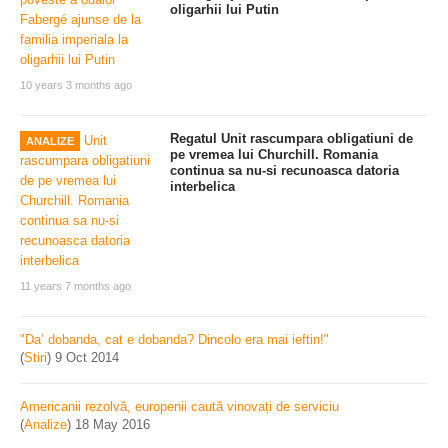
oligarhii lui Putin
10 years 3 months ago
Regatul Unit rascumpara obligatiuni de
ANALIZE
pe vremea lui Churchill. Romania
continua sa nu-si recunoasca datoria
interbelica
11 years 7 months ago
"Da’ dobanda, cat e dobanda? Dincolo era mai ieftin!"
(
Stiri
)
9 Oct 2014
Americanii rezolvă, europenii caută vinovați de serviciu
(
Analize
)
18 May 2016