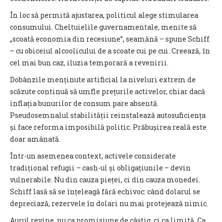
În loc să permită ajustarea, politicul alege stimularea
consumului. Cheltuielile guvernamentale, menite să
„scoată economia din recesiune”, seamănă – spune Schiff
– cu obiceiul alcoolicului de a scoate cui pe cui. Creează, în
cel mai bun caz, iluzia temporară a revenirii.
Dobânzile menținute artificial la niveluri extrem de
scăzute continuă să umfle prețurile activelor, chiar dacă
inflația bunurilor de consum pare absentă.
Pseudosemnalul stabilității reinstalează autosuficiența
și face reforma imposibilă politic. Prăbușirea reală este
doar amânată.
Într-un asemenea context, activele considerate
tradițional refugii – cash-ul și obligațiunile – devin
vulnerabile. Nu din cauza pieței, ci din cauza monedei.
Schiff lasă să se înțeleagă fără echivoc: când dolarul se
depreciază, rezervele în dolari nu mai protejează nimic.
Aurul revine, nu ca promisiune de câștig, ci ca limită. Ca