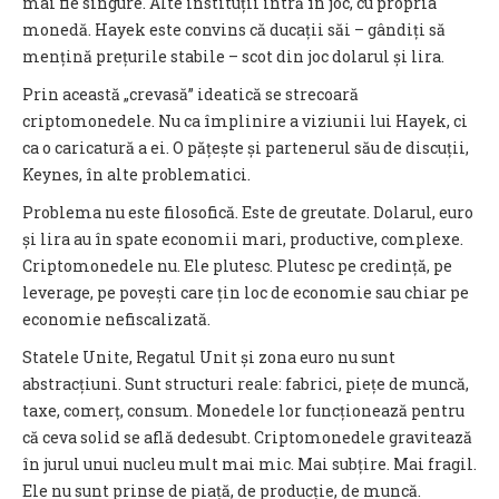
mai fie singure. Alte instituții intră în joc, cu propria
monedă. Hayek este convins că ducații săi – gândiți să
mențină prețurile stabile – scot din joc dolarul și lira.
Prin această „crevasă” ideatică se strecoară
criptomonedele. Nu ca împlinire a viziunii lui Hayek, ci
ca o caricatură a ei. O pățește și partenerul său de discuții,
Keynes, în alte problematici.
Problema nu este filosofică. Este de greutate. Dolarul, euro
și lira au în spate economii mari, productive, complexe.
Criptomonedele nu. Ele plutesc. Plutesc pe credință, pe
leverage, pe povești care țin loc de economie sau chiar pe
economie nefiscalizată.
Statele Unite, Regatul Unit și zona euro nu sunt
abstracțiuni. Sunt structuri reale: fabrici, piețe de muncă,
taxe, comerț, consum. Monedele lor funcționează pentru
că ceva solid se află dedesubt. Criptomonedele gravitează
în jurul unui nucleu mult mai mic. Mai subțire. Mai fragil.
Ele nu sunt prinse de piață, de producție, de muncă.