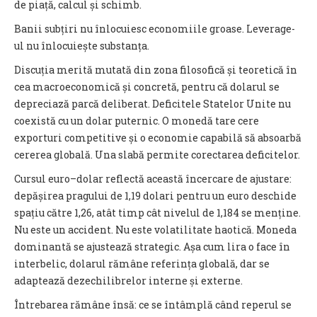
de piață, calcul și schimb.
Banii subțiri nu înlocuiesc economiile groase. Leverage-
ul nu înlocuiește substanța.
Discuția merită mutată din zona filosofică și teoretică în
cea macroeconomică și concretă, pentru că dolarul se
depreciază parcă deliberat. Deficitele Statelor Unite nu
coexistă cu un dolar puternic. O monedă tare cere
exporturi competitive și o economie capabilă să absoarbă
cererea globală. Una slabă permite corectarea deficitelor.
Cursul euro–dolar reflectă această încercare de ajustare:
depășirea pragului de 1,19 dolari pentru un euro deschide
spațiu către 1,26, atât timp cât nivelul de 1,184 se menține.
Nu este un accident. Nu este volatilitate haotică. Moneda
dominantă se ajustează strategic. Așa cum lira o face în
interbelic, dolarul rămâne referința globală, dar se
adaptează dezechilibrelor interne și externe.
Întrebarea rămâne însă: ce se întâmplă când reperul se