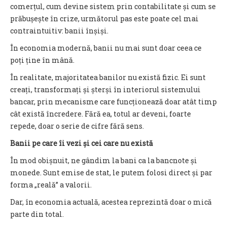
comerțul, cum devine sistem prin contabilitate și cum se
prăbușește în crize, următorul pas este poate cel mai
contraintuitiv: banii înșiși.
În economia modernă, banii nu mai sunt doar ceea ce
poți ține în mână.
În realitate, majoritatea banilor nu există fizic. Ei sunt
creați, transformați și șterși în interiorul sistemului
bancar, prin mecanisme care funcționează doar atât timp
cât există încredere. Fără ea, totul ar deveni, foarte
repede, doar o serie de cifre fără sens.
Banii pe care îi vezi și cei care nu există
În mod obișnuit, ne gândim la bani ca la bancnote și
monede. Sunt emise de stat, le putem folosi direct și par
forma „reală” a valorii.
Dar, în economia actuală, acestea reprezintă doar o mică
parte din total.