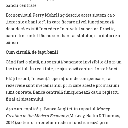
băncii centrale.
Economistul Perry Mehrling descrie acest sistem ca o
„ierarhie a banilor”, în care fiecare nivel funcționează
doar dacă există încredere în nivelul superior. Practic,
banii din contul tău nu sunt bani ai statului, ci o datorie a
băncii.
Cum circulă, de fapt, banii
Când faci o plată, nu se mută bancnote invizibile dintr-un
loc în altul. În realitate, se ajustează conturi între bănci.
Plățile sunt, în esență, operațiuni de compensare, iar
rezervele sunt mecanismul prin care aceste promisiuni
sunt onorate. Banca centrală funcționează ca un registru
final al sistemului.
Așa cum explică și Banca Angliei în raportul
Money
Creation in the Modern Economy
(McLeay, Radia & Thomas,
2014),sistemul monetar modern funcționează prin