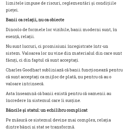
limitele impuse de riscuri, reglementări și condițiile
pieței.
Banii ca relații, nu ca obiecte
Dincolo de formele lor vizibile, banii moderni sunt, în
esență, relații.
Nu sunt lucruri, ci promisiuni înregistrate într-un
sistem. Valoarea lor nu vine din materialul din care sunt
făcuți, ci din faptul că sunt acceptați.
Charles Goodhart subliniază că banii funcționează pentru
că sunt acceptați ca mijloc de plată, nu pentru că au o
valoare intrinsecă.
Asta înseamnă că banii există pentru că oamenii au
încredere în sistemul care îi susține.
Băncile și statul: un echilibru complicat
Pe măsură ce sistemul devine mai complex, relația
dintre bănci și stat se transformă.