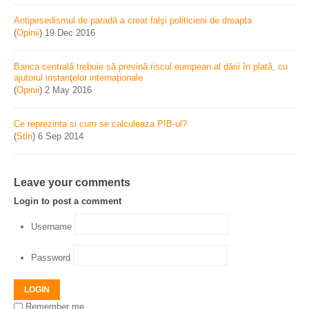
Antipesedismul de paradă a creat falşi politicieni de dreapta
(
Opinii
)
19 Dec 2016
Banca centrală trebuie să prevină riscul european al dării în plată, cu
ajutorul instanţelor internaţionale
(
Opinii
)
2 May 2016
Ce reprezinta si cum se calculeaza PIB-ul?
(
Stiri
)
6 Sep 2014
Leave your comments
Login to post a comment
Username
Password
LOGIN
Remember me