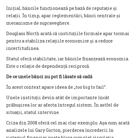
Inițial, băncile funcționează pe bază de reputație și
relații. În timp, apar reglementări, bănci centrale și
mecanisme de supraveghere.
Douglass North arată că instituțiile formale apar tocmai
pentru a stabiliza relațiile economice și a reduce
incertitudinea.
Statul oferă stabilitate, iar băncile finanțează economia.
Este o relație de dependență reciprocă.
De ce unele bănci nu pot fi lăsate să cadă
În acest context apare ideea de „too big to fail”.
Unele instituții devin atât de importante încât
prăbușirea lor ar afecta întregul sistem. În astfel de
situații, statul intervine.
Criza din 2008 oferă cel mai clar exemplu. Așa cum arată
analizele lui Gary Gorton, pierderea încrederii în
sistemul financiar poate bloca complet circulația