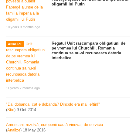
oligarhii lui Putin
10 years 3 months ago
Regatul Unit rascumpara obligatiuni de
ANALIZE
pe vremea lui Churchill. Romania
continua sa nu-si recunoasca datoria
interbelica
11 years 7 months ago
"Da’ dobanda, cat e dobanda? Dincolo era mai ieftin!"
(
Stiri
)
9 Oct 2014
Americanii rezolvă, europenii caută vinovați de serviciu
(
Analize
)
18 May 2016