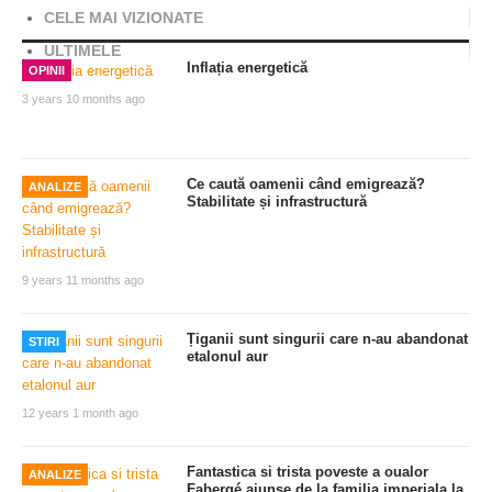
CELE MAI VIZIONATE
ULTIMELE
Inflația energetică
OPINII
3 years 10 months ago
Ce caută oamenii când emigrează?
ANALIZE
Stabilitate și infrastructură
9 years 11 months ago
Țiganii sunt singurii care n-au abandonat
STIRI
etalonul aur
12 years 1 month ago
Fantastica si trista poveste a oualor
ANALIZE
Fabergé ajunse de la familia imperiala la