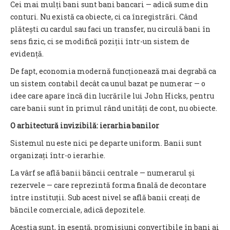
Cei mai mulți bani sunt bani bancari — adică sume din
conturi. Nu există ca obiecte, ci ca înregistrări. Când
plătești cu cardul sau faci un transfer, nu circulă bani în
sens fizic, ci se modifică poziții într-un sistem de
evidență.
De fapt, economia modernă funcționează mai degrabă ca
un sistem contabil decât ca unul bazat pe numerar — o
idee care apare încă din lucrările lui John Hicks, pentru
care banii sunt în primul rând unități de cont, nu obiecte.
O arhitectură invizibilă: ierarhia banilor
Sistemul nu este nici pe departe uniform. Banii sunt
organizați într-o ierarhie.
La vârf se află banii băncii centrale — numerarul și
rezervele — care reprezintă forma finală de decontare
între instituții. Sub acest nivel se află banii creați de
băncile comerciale, adică depozitele.
Aceștia sunt, în esență, promisiuni convertibile în bani ai