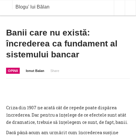
Blogu' lui Bălan
OPINII
Banii care nu există:
încrederea ca fundament al
ANALIZE
sistemului bancar
BLOG IN DIALOG
STIRI
OPINII
Ionut Balan
Share
CURS VALUTAR IN TIMP REAL
COMMODITIES
COTATII BVB
Criza din 1907 ne arată cât de repede poate dispărea
încrederea. Dar pentru a înțelege de ce efectele sunt atât
de dramatice, trebuie să înțelegem ce sunt, de fapt, banii.
Dacă până acum am urmărit cum încrederea susține