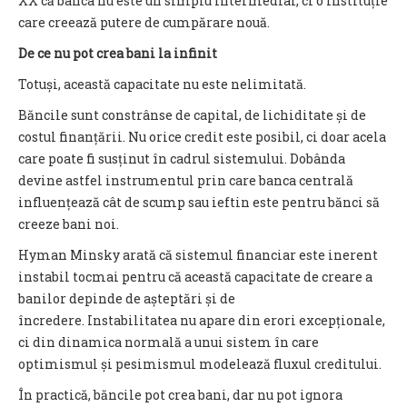
XX că banca nu este un simplu intermediar, ci o instituție
care creează putere de cumpărare nouă.
De ce nu pot crea bani la infinit
Totuși, această capacitate nu este nelimitată.
Băncile sunt constrânse de capital, de lichiditate și de
costul finanțării. Nu orice credit este posibil, ci doar acela
care poate fi susținut în cadrul sistemului. Dobânda
devine astfel instrumentul prin care banca centrală
influențează cât de scump sau ieftin este pentru bănci să
creeze bani noi.
Hyman Minsky arată că sistemul financiar este inerent
instabil tocmai pentru că această capacitate de creare a
banilor depinde de așteptări și de
încredere. Instabilitatea nu apare din erori excepționale,
ci din dinamica normală a unui sistem în care
optimismul și pesimismul modelează fluxul creditului.
În practică, băncile pot crea bani, dar nu pot ignora