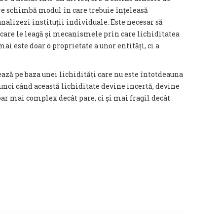
ere schimbă modul în care trebuie înțeleasă
analizezi instituții individuale. Este necesar să
le care le leagă și mecanismele prin care lichiditatea
mai este doar o proprietate a unor entități, ci a
ză pe baza unei lichidități care nu este întotdeauna
atunci când această lichiditate devine incertă, devine
doar mai complex decât pare, ci și mai fragil decât