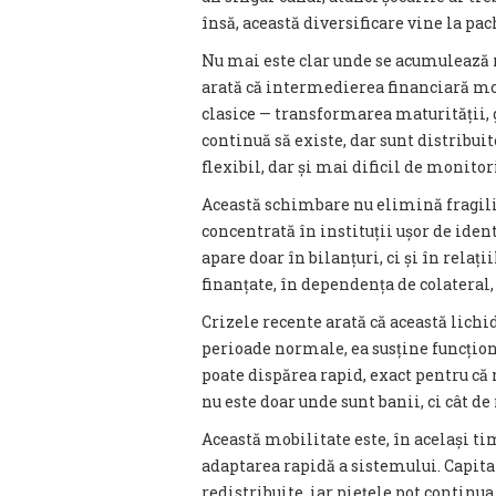
însă, această diversificare vine la pac
Nu mai este clar unde se acumulează r
arată că intermedierea financiară mod
clasice — transformarea maturității, g
continuă să existe, dar sunt distribu
flexibil, dar și mai dificil de monitor
Această schimbare nu elimină fragilit
concentrată în instituții ușor de ident
apare doar în bilanțuri, ci și în relați
finanțate, în dependența de colateral,
Crizele recente arată că această lichid
perioade normale, ea susține funcționa
poate dispărea rapid, exact pentru că 
nu este doar unde sunt banii, ci cât de
Această mobilitate este, în același tim
adaptarea rapidă a sistemului. Capitalu
redistribuite, iar piețele pot continu