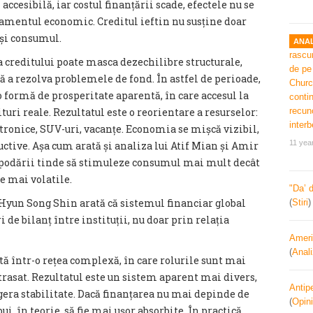
ccesibilă, iar costul finanțării scade, efectele nu se
rtamentul economic. Creditul ieftin nu susține doar
 și consumul.
ANAL
creditului poate masca dezechilibre structurale,
ă a rezolva problemele de fond. În astfel de perioade,
 formă de prosperitate aparentă, în care accesul la
turi reale. Rezultatul este o reorientare a resurselor:
ronice, SUV-uri, vacanțe. Economia se mișcă vizibil,
11 yea
uctive. Așa cum arată și analiza lui Atif Mian și Amir
ospodării tinde să stimuleze consumul mai mult decât
e mai volatile.
"Da’ 
Hyun Song Shin arată că sistemul financiar global
(
Stiri
 de bilanț între instituții, nu doar prin relația
Ameri
(
Anal
ită într-o rețea complexă, în care rolurile sunt mai
 trasat. Rezultatul este un sistem aparent mai divers,
Antipe
gera stabilitate. Dacă finanțarea nu mai depinde de
(
Opini
ui, în teorie, să fie mai ușor absorbite. În practică,