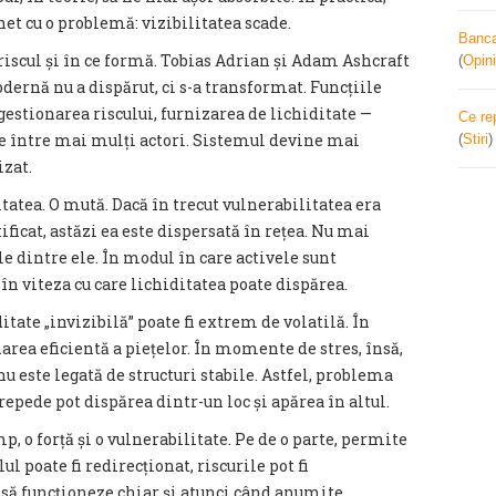
het cu o problemă: vizibilitatea scade.
Banca 
iscul și în ce formă. Tobias Adrian și Adam Ashcraft
(
Opini
ernă nu a dispărut, ci s-a transformat. Funcțiile
estionarea riscului, furnizarea de lichiditate —
Ce re
ite între mai mulți actori. Sistemul devine mai
(
Stiri
izat.
atea. O mută. Dacă în trecut vulnerabilitatea era
ificat, astăzi ea este dispersată în rețea. Nu mai
ile dintre ele. În modul în care activele sunt
 în viteza cu care lichiditatea poate dispărea.
itate „invizibilă” poate fi extrem de volatilă. În
rea eficientă a piețelor. În momente de stres, însă,
nu este legată de structuri stabile. Astfel, problema
 repede pot dispărea dintr-un loc și apărea în altul.
p, o forță și o vulnerabilitate. Pe de o parte, permite
l poate fi redirecționat, riscurile pot fi
a să funcționeze chiar și atunci când anumite