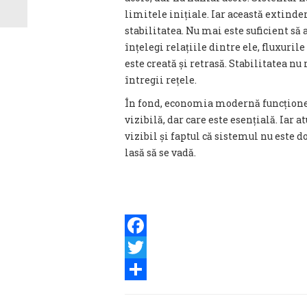
limitele inițiale. Iar această extind
stabilitatea. Nu mai este suficient să 
înțelegi relațiile dintre ele, fluxuri
este creată și retrasă. Stabilitatea nu 
întregii rețele.
În fond, economia modernă funcționea
vizibilă, dar care este esențială. Iar 
vizibil și faptul că sistemul nu este 
lasă să se vadă.
Facebook
Twitter
Share