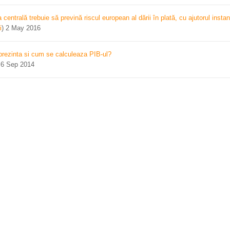
centrală trebuie să prevină riscul european al dării în plată, cu ajutorul instan
i
)
2 May 2016
prezinta si cum se calculeaza PIB-ul?
)
6 Sep 2014