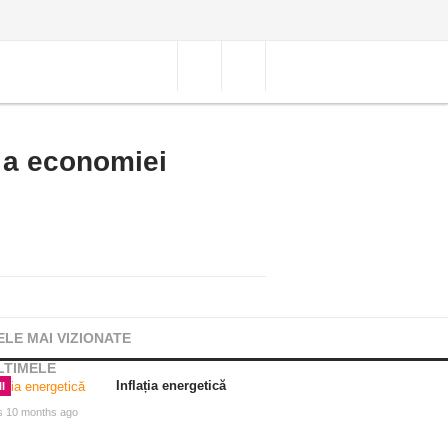
ă a economiei
ELE MAI VIZIONATE
LTIMELE
Inflația energetică
I
s 10 months ago