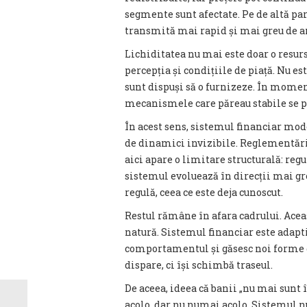
segmente sunt afectate. Pe de altă part
transmită mai rapid și mai greu de a
Lichiditatea nu mai este doar o resurs
percepția și condițiile de piață. Nu es
sunt dispuși să o furnizeze. În momen
mecanismele care păreau stabile se po
În acest sens, sistemul financiar mo
de dinamici invizibile. Reglementăril
aici apare o limitare structurală: reg
sistemul evoluează în direcții mai gr
regulă, ceea ce este deja cunoscut.
Restul rămâne în afara cadrului. Acea
natură. Sistemul financiar este adapti
comportamentul și găsesc noi forme de
dispare, ci își schimbă traseul.
De aceea, ideea că banii „nu mai sunt î
acolo, dar nu numai acolo. Sistemul nu 