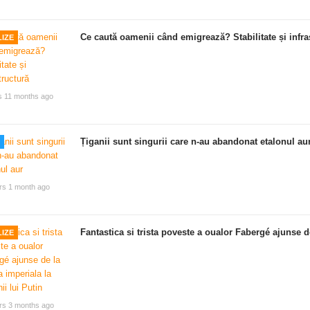
Ce caută oamenii când emigrează? Stabilitate și infra
IZE
s 11 months ago
Țiganii sunt singurii care n-au abandonat etalonul au
rs 1 month ago
Fantastica si trista poveste a oualor Fabergé ajunse de
IZE
rs 3 months ago