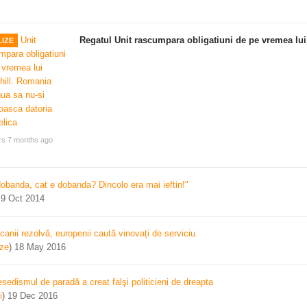
Regatul Unit rascumpara obligatiuni de pe vremea lui
IZE
rs 7 months ago
dobanda, cat e dobanda? Dincolo era mai ieftin!"
)
9 Oct 2014
canii rezolvă, europenii caută vinovați de serviciu
ize
)
18 May 2016
sedismul de paradă a creat falşi politicieni de dreapta
i
)
19 Dec 2016