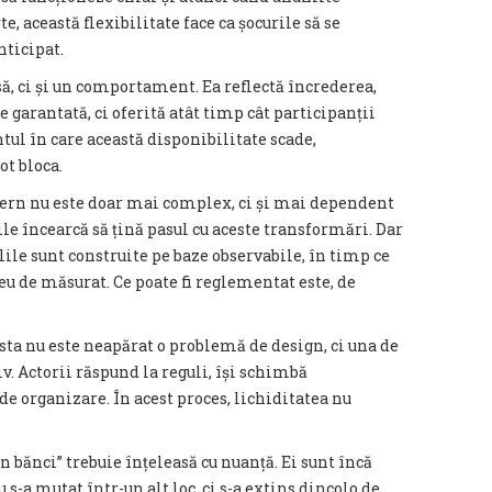
e, această flexibilitate face ca șocurile să se
nticipat.
ă, ci și un comportament. Ea reflectă încrederea,
te garantată, ci oferită atât timp cât participanții
tul în care această disponibilitate scade,
t bloca.
dern nu este doar mai complex, ci și mai dependent
e încearcă să țină pasul cu aceste transformări. Dar
ulile sunt construite pe baze observabile, în timp ce
eu de măsurat. Ce poate fi reglementat este, de
sta nu este neapărat o problemă de design, ci una de
v. Actorii răspund la reguli, își schimbă
 organizare. În acest proces, lichiditatea nu
n bănci” trebuie înțeleasă cu nuanță. Ei sunt încă
s-a mutat într-un alt loc, ci s-a extins dincolo de