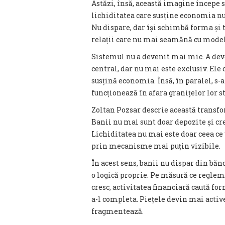
Astăzi, însă, această imagine începe 
lichiditatea care susține economia nu 
Nu dispare, dar își schimbă forma și t
relații care nu mai seamănă cu model
Sistemul nu a devenit mai mic. A dev
central, dar nu mai este exclusiv. Ele 
susțină economia. Însă, în paralel, s-
funcționează în afara granițelor lor str
Zoltan Pozsar descrie această transfo
Banii nu mai sunt doar depozite și credi
Lichiditatea nu mai este doar ceea ce ve
prin mecanisme mai puțin vizibile.
În acest sens, banii nu dispar din bă
o logică proprie. Pe măsură ce regleme
cresc, activitatea financiară caută fo
a-l completa. Piețele devin mai acti
fragmentează.