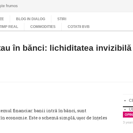
ește frumos
ZE
BLOG IN DIALOG
STIRI
TIMP REAL
COMMODITIES
COTATII BVB
au în bănci: lichiditatea invizibil
C
U
emul financiar: banii intră în bănci, sunt
OPINI
u în economie. Este o schemă simplă, ușor de înțeles
3 year