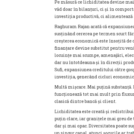
Pe măsură ce lichiditatea devine mai a
văd doar în bilanțuri, ci și în compo
investiția productivă, ci alimentează
Raghuram Rajan arată că expansiunea 
susținând cererea pe termen scurt făr
creșterea economică este însoțită de o
finanțare devine substitut pentru veni
locuințe mai scumpe, amenajări, elect
dar nu întotdeauna și în direcții prod
Sufi, expansiunea creditului către g
investiția, generând cicluri economic
Multă mișcare. Mai puțină substanță. 
funcționează tot mai mult prin fluxuri
clasică dintre bancă și client.
Lichiditatea este creată și redistribu
puțin clare, iar granițele mai greu de
dar și mai opac. Diversitatea poate su
un singur canal, atunci șocurile ar treb