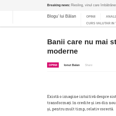
Riesling, vinul care îmbătrân
Breaking news:
Blogu' lui Bălan
OPINII
ANALI
CURS VALUTAR IN 
Banii care nu mai st
moderne
OPINII
Ionut Balan
Share
Există o imagine intuitivă despre sist
transformați în credite și ies din no
și, pentru mult timp, relativ corectă.