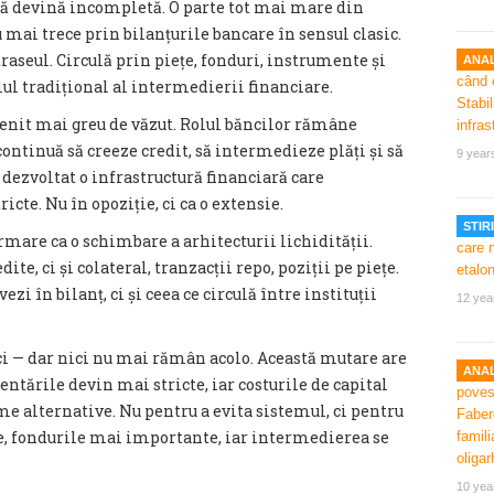
să devină incompletă. O parte tot mai mare din
mai trece prin bilanțurile bancare în sensul clasic.
raseul. Circulă prin piețe, fonduri, instrumente și
ANAL
ul tradițional al intermedierii financiare.
enit mai greu de văzut. Rolul băncilor rămâne
continuă să creeze credit, să intermedieze plăți și să
9 year
a dezvoltat o infrastructură financiară care
icte. Nu în opoziție, ci ca o extensie.
STIRI
rmare ca o schimbare a arhitecturii lichidității.
te, ci și colateral, tranzacții repo, poziții pe piețe.
zi în bilanț, ci și ceea ce circulă între instituții
12 yea
nci — dar nici nu mai rămân acolo. Această mutare are
ANAL
ntările devin mai stricte, iar costurile de capital
rme alternative. Nu pentru a evita sistemul, ci pentru
ve, fondurile mai importante, iar intermedierea se
10 yea