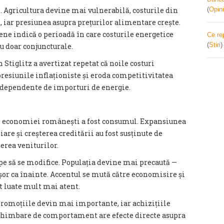
. Agricultura devine mai vulnerabilă, costurile din
(
Opini
, iar presiunea asupra prețurilor alimentare crește.
ene indică o perioadă în care costurile energetice
Ce re
(
Stiri
nu doar conjuncturale.
 Stiglitz a avertizat repetat că noile costuri
presiunile inflaționiste și eroda competitivitatea
e dependente de importuri de energie.
e economiei românești a fost consumul. Expansiunea
are și creșterea creditării au fost susținute de
erea veniturilor.
e să se modifice. Populația devine mai precaută —
șor ca înainte. Accentul se mută către economisire și
t luate mult mai atent.
promoțiile devin mai importante, iar achizițiile
chimbare de comportament are efecte directe asupra