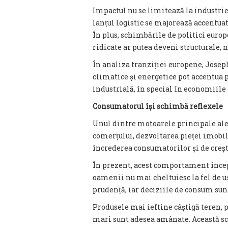
Impactul nu se limitează la industrie
lanțul logistic se majorează accentuat
În plus, schimbările de politici europ
ridicate ar putea deveni structurale, 
În analiza tranziției europene, Joseph
climatice și energetice pot accentua 
industrială, în special în economiil
Consumatorul își schimbă reflexele
Unul dintre motoarele principale al
comerțului, dezvoltarea pieței imobili
încrederea consumatorilor și de creșt
În prezent, acest comportament încep
oamenii nu mai cheltuiesc la fel de u
prudență, iar deciziile de consum sun
Produsele mai ieftine câștigă teren, 
mari sunt adesea amânate. Această s