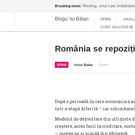
Riesling, vinul care îmbătrân
Breaking news:
Blogu' lui Bălan
OPINII
ANALI
CURS VALUTAR IN 
România se repozi
OPINII
Ionut Balan
Share
După o perioadă în care economia a av
într-o etapă diferită — iar schimbare
Modelul de dezvoltare din ultimele d
creștere, acces facil la creditare, co
— începe să-și piardă din eficiență.