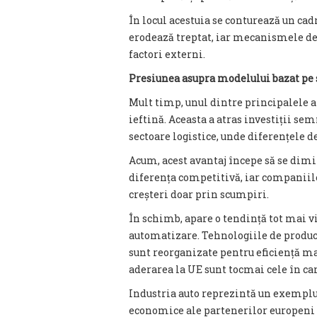
În locul acestuia se conturează un cad
erodează treptat, iar mecanismele de
factori externi.
Presiunea asupra modelului bazat pe 
Mult timp, unul dintre principalele a
ieftină. Aceasta a atras investiții sem
sectoare logistice, unde diferențele de
Acum, acest avantaj începe să se dimi
diferența competitivă, iar companiil
creșteri doar prin scumpiri.
În schimb, apare o tendință tot mai 
automatizare. Tehnologiile de producț
sunt reorganizate pentru eficiență ma
aderarea la UE sunt tocmai cele în ca
Industria auto reprezintă un exemplu 
economice ale partenerilor europeni ș