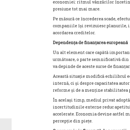
economiei: ritmul vânzărilor încetin
presiune tot mai mare.
Pe măsură ce încrederea scade, efectul
companiile își revizuiesc planurile, 
acordarea creditelor.
Dependența de finanțarea europeană
Un alt element care capătă importanț
următoare, o parte semnificativă din 
va depinde de aceste surse de finanțar
Această situație modifică echilibrul
internă, ci și despre capacitatea auto
reforme și de a menține stabilitatea p
În același timp, mediul privat adoptă
incertitudinile externe reduc apetitul
accelerate. Economia devine astfel mu
percepție din piețe.