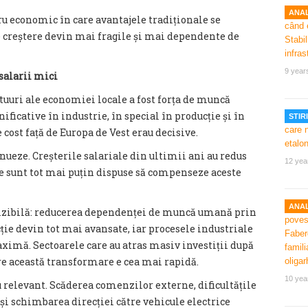
ANAL
ru economic în care avantajele tradiționale se
 creștere devin mai fragile și mai dependente de
9 year
salarii mici
tuuri ale economiei locale a fost forța de muncă
nificative în industrie, în special în producție și în
STIRI
 cost față de Europa de Vest erau decisive.
nueze. Creșterile salariale din ultimii ani au redus
12 yea
e sunt tot mai puțin dispuse să compenseze aceste
ANAL
vizibilă: reducerea dependenței de muncă umană prin
ie devin tot mai avansate, iar procesele industriale
ximă. Sectoarele care au atras masiv investiții după
re această transformare e cea mai rapidă.
10 yea
relevant. Scăderea comenzilor externe, dificultățile
i schimbarea direcției către vehicule electrice