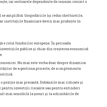
ește, iar sectoarele dependente de consum resimt o
 se amplifică. Gospodăriile își reduc cheltuielile,
iar instituțiile financiare devin mai prudente în
ă e rolul fondurilor europene. În perioada
investițiile publice și chiar din creșterea economică
e.
 economiei. Nu mai este vorba doar despre dinamica
rităților de a gestiona proiecte, de a implementa
olitică.
 o poziție mai precaută. Dobânzile mai ridicate și
 pentru investiții riscante sau pentru extinderi
lt mai sensibilă la șocuri și la schimbările de