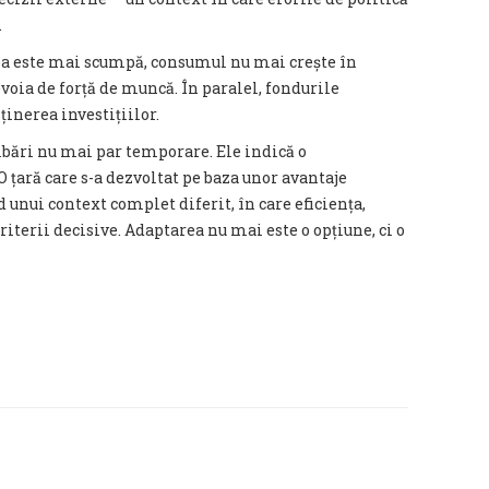
.
rea este mai scumpă, consumul nu mai crește în
voia de forță de muncă. În paralel, fondurile
inerea investițiilor.
mbări nu mai par temporare. Ele indică o
țară care s-a dezvoltat pe baza unor avantaje
d unui context complet diferit, în care eficiența,
riterii decisive. Adaptarea nu mai este o opțiune, ci o