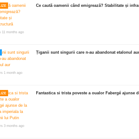
Ce caută oamenii când emigrează? Stabilitate și infra
IZE
s 11 months ago
Țiganii sunt singurii care n-au abandonat etalonul au
rs 1 month ago
Fantastica si trista poveste a oualor Fabergé ajunse de
IZE
rs 3 months ago