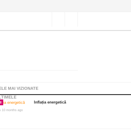
ELE MAI VIZIONATE
LTIMELE
Inflația energetică
I
s 10 months ago