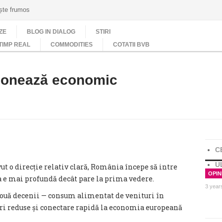
ește frumos
ZE
BLOG IN DIALOG
STIRI
TIMP REAL
COMMODITIES
COTATII BVB
ționează economic
C
U
ut o direcție relativ clară, România începe să intre
OPINI
a e mai profundă decât pare la prima vedere.
3 year
ouă decenii — consum alimentat de venituri în
sturi reduse și conectare rapidă la economia europeană