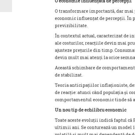
O economie influențată de percepții
O transformare importantă, dar mai p
economic influențat de percepții. În p
previzibilitate.
În contextul actual, caracterizat de inf
ale costurilor, reacțiile devin mai pr
ajusteze prețurile din timp. Consumato
devin mult mai atenți la orice semna
Această schimbare de comportament am
de stabilizat.
Teoria anticipațiilor inflaționiste, d
de reacție: atunci când populația și c
comportamentul economic tinde să acc
Un nou tip de echilibru economic
Toate aceste evoluții indică faptul că
ultimii ani. Se conturează un model 
volatilă și mult mai dependentă de de