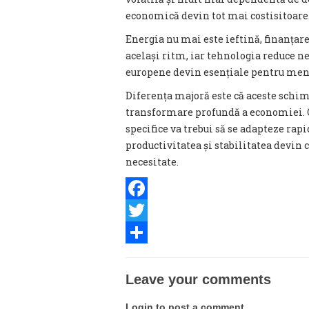
economică devin tot mai costisitoare
Energia nu mai este ieftină, finanța
același ritm, iar tehnologia reduce ne
europene devin esențiale pentru menț
Diferența majoră este că aceste schi
transformare profundă a economiei. O 
specifice va trebui să se adapteze rapi
productivitatea și stabilitatea devin c
necesitate.
Facebook
Twitter
Share
Leave your comments
Login to post a comment