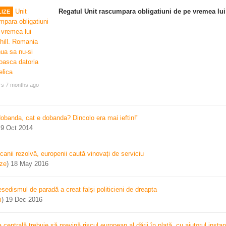
Regatul Unit rascumpara obligatiuni de pe vremea lui
IZE
rs 7 months ago
dobanda, cat e dobanda? Dincolo era mai ieftin!"
)
9 Oct 2014
canii rezolvă, europenii caută vinovați de serviciu
ize
)
18 May 2016
sedismul de paradă a creat falşi politicieni de dreapta
i
)
19 Dec 2016
centrală trebuie să prevină riscul european al dării în plată, cu ajutorul instan