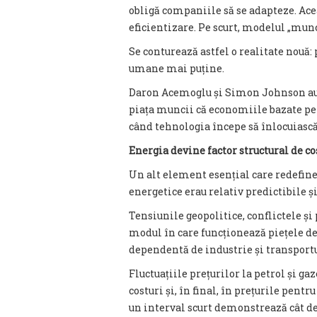
obligă companiile să se adapteze. Ac
eficientizare. Pe scurt, modelul „munc
Se conturează astfel o realitate nouă:
umane mai puține.
Daron Acemoglu și Simon Johnson au a
piața muncii că economiile bazate pe 
când tehnologia începe să înlocuiască
Energia devine factor structural de co
Un alt element esențial care redefine
energetice erau relativ predictibile și
Tensiunile geopolitice, conflictele ș
modul în care funcționează piețele d
dependentă de industrie și transportu
Fluctuațiile prețurilor la petrol și ga
costuri și, în final, în prețurile pent
un interval scurt demonstrează cât de