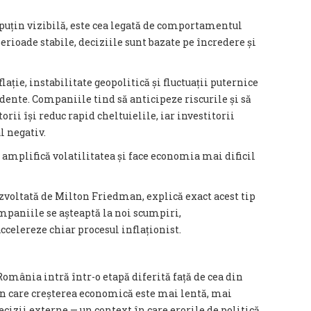
uțin vizibilă, este cea legată de comportamentul
erioade stabile, deciziile sunt bazate pe încredere și
lație, instabilitate geopolitică și fluctuații puternice
udente. Companiile tind să anticipeze riscurile și să
rii își reduc rapid cheltuielile, iar investitorii
l negativ.
plifică volatilitatea și face economia mai dificil
ezvoltată de Milton Friedman, explică exact acest tip
ompaniile se așteaptă la noi scumpiri,
elereze chiar procesul inflaționist.
 România intră într-o etapă diferită față de cea din
în care creșterea economică este mai lentă, mai
cizii externe — un context în care erorile de politică