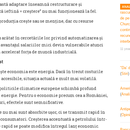
eastă adaptare înseamnă restructurare și
ANAL
ă ieftină = creștere” nu mai funcționează la fel.
 producția crește sau se menține, dar cu resurse
rătat în cercetările lor privind automatizarea și
avantajul salariilor mici devin vulnerabile atunci
11 yea
 accelerat forța de muncă industrială.
st
"Da’ 
ște economia este energia. Dacă în trecut costurile
(
Stiri
 accesibile, situația actuală e mult mai volatilă.
i politicile climatice europene schimbă profund
Ameri
(
Anal
e energie. Pentru o economie precum cea a României,
ri, efectele sunt semnificative.
Antipe
ze nu mai sunt absorbite ușor, ci se transmit rapid în
(
Opini
ru consumatori. Creșterea accentuată a petrolului într-
 rapid se poate modifica întregul lanț economic.
Banca 