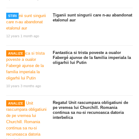
Țiganii sunt singurii care n-au abandonat
STIRI
etalonul aur
12 years 1 month ago
Fantastica si trista poveste a oualor
ANALIZE
Fabergé ajunse de la familia imperiala la
oligarhii lui Putin
10 years 3 months ago
Regatul Unit rascumpara obligatiuni de
ANALIZE
pe vremea lui Churchill. Romania
continua sa nu-si recunoasca datoria
interbelica