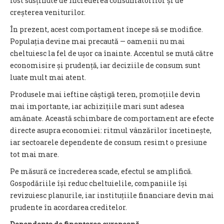
fost susținute de încrederea consumatorilor și de
creșterea veniturilor.
În prezent, acest comportament începe să se modifice.
Populația devine mai precaută — oamenii nu mai
cheltuiesc la fel de ușor ca înainte. Accentul se mută către
economisire și prudență, iar deciziile de consum sunt
luate mult mai atent.
Produsele mai ieftine câștigă teren, promoțiile devin
mai importante, iar achizițiile mari sunt adesea
amânate. Această schimbare de comportament are efecte
directe asupra economiei: ritmul vânzărilor încetinește,
iar sectoarele dependente de consum resimt o presiune
tot mai mare.
Pe măsură ce încrederea scade, efectul se amplifică.
Gospodăriile își reduc cheltuielile, companiile își
revizuiesc planurile, iar instituțiile financiare devin mai
prudente în acordarea creditelor.