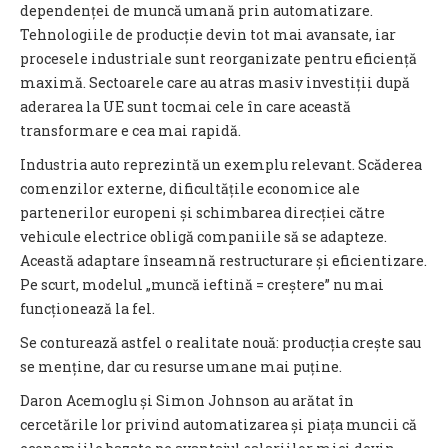
dependenței de muncă umană prin automatizare.
Tehnologiile de producție devin tot mai avansate, iar
procesele industriale sunt reorganizate pentru eficiență
maximă. Sectoarele care au atras masiv investiții după
aderarea la UE sunt tocmai cele în care această
transformare e cea mai rapidă.
Industria auto reprezintă un exemplu relevant. Scăderea
comenzilor externe, dificultățile economice ale
partenerilor europeni și schimbarea direcției către
vehicule electrice obligă companiile să se adapteze.
Această adaptare înseamnă restructurare și eficientizare.
Pe scurt, modelul „muncă ieftină = creștere” nu mai
funcționează la fel.
Se conturează astfel o realitate nouă: producția crește sau
se menține, dar cu resurse umane mai puține.
Daron Acemoglu și Simon Johnson au arătat în
cercetările lor privind automatizarea și piața muncii că