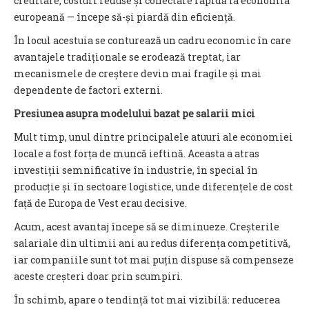
creditare, costuri reduse și conectare rapidă la economia
europeană — începe să-și piardă din eficiență.
În locul acestuia se conturează un cadru economic în care
avantajele tradiționale se erodează treptat, iar
mecanismele de creștere devin mai fragile și mai
dependente de factori externi.
Presiunea asupra modelului bazat pe salarii mici
Mult timp, unul dintre principalele atuuri ale economiei
locale a fost forța de muncă ieftină. Aceasta a atras
investiții semnificative în industrie, în special în
producție și în sectoare logistice, unde diferențele de cost
față de Europa de Vest erau decisive.
Acum, acest avantaj începe să se diminueze. Creșterile
salariale din ultimii ani au redus diferența competitivă,
iar companiile sunt tot mai puțin dispuse să compenseze
aceste creșteri doar prin scumpiri.
În schimb, apare o tendință tot mai vizibilă: reducerea