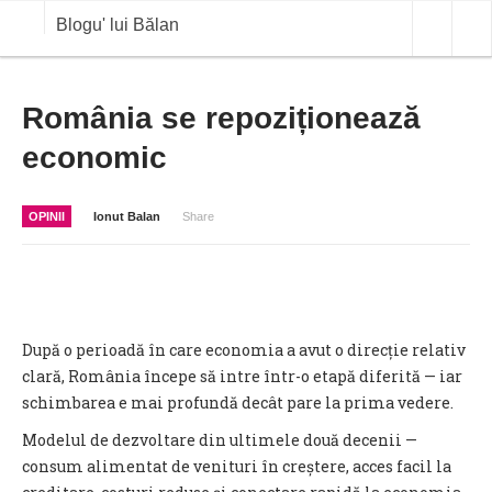
Blogu' lui Bălan
OPINII
România se repoziționează
economic
ANALIZE
BLOG IN DIALOG
OPINII
Ionut Balan
Share
STIRI
CURS VALUTAR IN TIMP REAL
COMMODITIES
După o perioadă în care economia a avut o direcție relativ
COTATII BVB
clară, România începe să intre într-o etapă diferită — iar
schimbarea e mai profundă decât pare la prima vedere.
Modelul de dezvoltare din ultimele două decenii —
consum alimentat de venituri în creștere, acces facil la