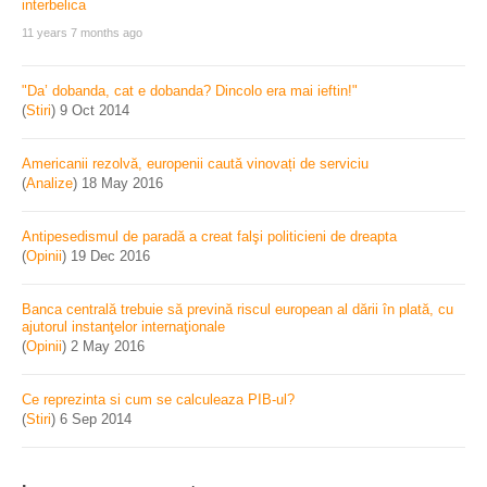
11 years 7 months ago
"Da’ dobanda, cat e dobanda? Dincolo era mai ieftin!"
(
Stiri
)
9 Oct 2014
Americanii rezolvă, europenii caută vinovați de serviciu
(
Analize
)
18 May 2016
Antipesedismul de paradă a creat falşi politicieni de dreapta
(
Opinii
)
19 Dec 2016
Banca centrală trebuie să prevină riscul european al dării în plată, cu
ajutorul instanţelor internaţionale
(
Opinii
)
2 May 2016
Ce reprezinta si cum se calculeaza PIB-ul?
(
Stiri
)
6 Sep 2014