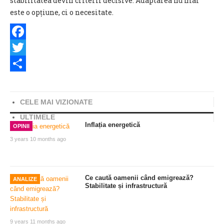
stabilitatea devin criterii decisive. Adaptarea nu mai
este o opțiune, ci o necesitate.
Facebook
Twitter
Share
CELE MAI VIZIONATE
ULTIMELE
Inflația energetică
OPINII
3 years 10 months ago
Ce caută oamenii când emigrează?
ANALIZE
Stabilitate și infrastructură
9 years 11 months ago