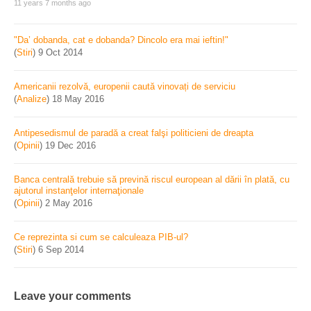
11 years 7 months ago
"Da’ dobanda, cat e dobanda? Dincolo era mai ieftin!"
(
Stiri
)
9 Oct 2014
Americanii rezolvă, europenii caută vinovați de serviciu
(
Analize
)
18 May 2016
Antipesedismul de paradă a creat falşi politicieni de dreapta
(
Opinii
)
19 Dec 2016
Banca centrală trebuie să prevină riscul european al dării în plată, cu
ajutorul instanţelor internaţionale
(
Opinii
)
2 May 2016
Ce reprezinta si cum se calculeaza PIB-ul?
(
Stiri
)
6 Sep 2014
Leave your comments