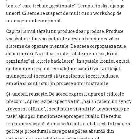
toxice” care trebuie „gestionate”. Terapia însăși ajunge
uneori să semene suspect de mult cu un workshop de
management emoțional.
Capitalismul târziu nu produce doar produse. Produce
vocabulare. Iar vocabularele acestea funcționează ca
sisteme de operare mentale. De aceea corporateza nu e
doar comică. Nu e doar material de meme cu „kind
reminder” și „circle back later”. În spatele ironiei există
un fenomen real de remodelare cognitivă. Limbajul
managerial încearcă să transforme incertitudinea,
emoția și conflictul în procese administrabile.
Și, uneori, reușește. De aceea expresii aparent ridicole
precum: „Apreciez perspectiva ta”, „hai să facem un sync”,
„revenim offline”, „need more visibility”, „ownership pe
task” ajung să funcționeze aproape ritualic. Ele reduc
fricțiunea socială. Atenuează conflictul direct. Introduc o
politețe procedurală care poate părea absurdă din
exterior, dar care stabilizează ecosistemul