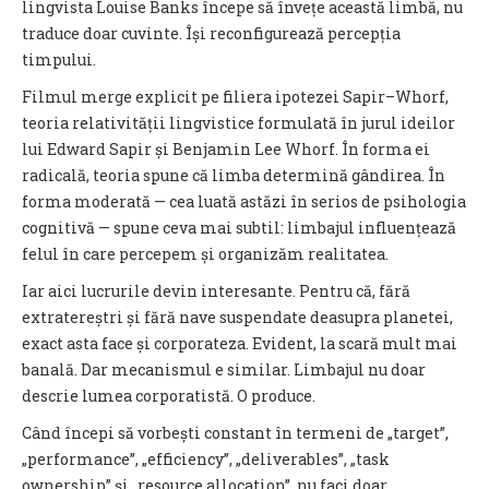
lingvista Louise Banks începe să învețe această limbă, nu
traduce doar cuvinte. Își reconfigurează percepția
timpului.
Filmul merge explicit pe filiera ipotezei Sapir–Whorf,
teoria relativității lingvistice formulată în jurul ideilor
lui Edward Sapir și Benjamin Lee Whorf. În forma ei
radicală, teoria spune că limba determină gândirea. În
forma moderată — cea luată astăzi în serios de psihologia
cognitivă — spune ceva mai subtil: limbajul influențează
felul în care percepem și organizăm realitatea.
Iar aici lucrurile devin interesante. Pentru că, fără
extratereștri și fără nave suspendate deasupra planetei,
exact asta face și corporateza. Evident, la scară mult mai
banală. Dar mecanismul e similar. Limbajul nu doar
descrie lumea corporatistă. O produce.
Când începi să vorbești constant în termeni de „target”,
„performance”, „efficiency”, „deliverables”, „task
ownership” și „resource allocation”, nu faci doar