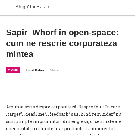
Blogu' lui Bălan
OPINII
Sapir–Whorf în open-space:
cum ne rescrie corporateza
ANALIZE
mintea
BLOG IN DIALOG
STIRI
OPINII
Ionut Balan
Share
CURS VALUTAR IN TIMP REAL
COMMODITIES
COTATII BVB
Am mai scris despre corporateză. Despre felul în care
„target”, „deadline”, „feedback” sau „kind reminder” nu
sunt simple împrumuturi din engleză, ci semnale ale
unei mutații culturale mai profunde. La momentul