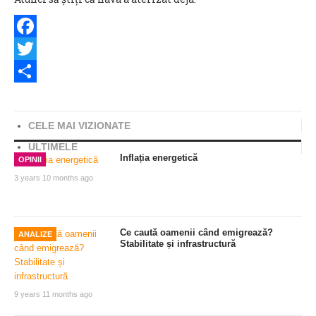
Facebook
Twitter
Share
CELE MAI VIZIONATE
ULTIMELE
Inflația energetică
OPINII
3 years 10 months ago
Ce caută oamenii când emigrează?
ANALIZE
Stabilitate și infrastructură
9 years 11 months ago