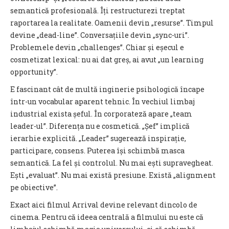
semantică profesională. Îți restructurezi treptat
raportarea la realitate. Oamenii devin „resurse”. Timpul
devine „dead-line”. Conversațiile devin „sync-uri”.
Problemele devin „challenges”. Chiar și eșecul e
cosmetizat lexical: nu ai dat greș, ai avut „un learning
opportunity”.
E fascinant cât de multă inginerie psihologică încape
într-un vocabular aparent tehnic. În vechiul limbaj
industrial exista șeful. În corporateză apare „team
leader-ul”. Diferența nu e cosmetică. „Șef” implică
ierarhie explicită. „Leader” sugerează inspirație,
participare, consens. Puterea își schimbă masca
semantică. La fel și controlul. Nu mai ești supravegheat.
Ești „evaluat”. Nu mai există presiune. Există „alignment
pe obiective”.
Exact aici filmul Arrival devine relevant dincolo de
cinema. Pentru că ideea centrală a filmului nu este că