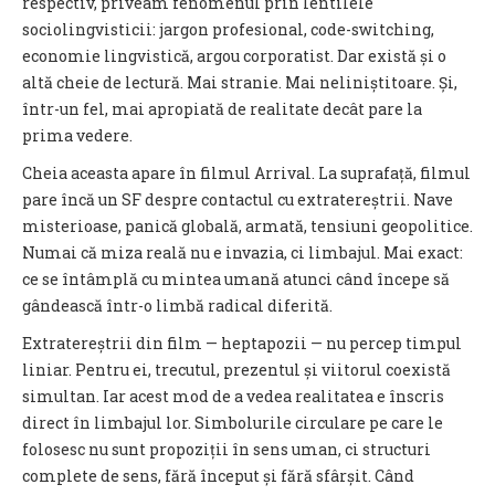
respectiv, priveam fenomenul prin lentilele
sociolingvisticii: jargon profesional, code-switching,
economie lingvistică, argou corporatist. Dar există și o
altă cheie de lectură. Mai stranie. Mai neliniștitoare. Și,
într-un fel, mai apropiată de realitate decât pare la
prima vedere.
Cheia aceasta apare în filmul Arrival. La suprafață, filmul
pare încă un SF despre contactul cu extratereștrii. Nave
misterioase, panică globală, armată, tensiuni geopolitice.
Numai că miza reală nu e invazia, ci limbajul. Mai exact:
ce se întâmplă cu mintea umană atunci când începe să
gândească într-o limbă radical diferită.
Extratereștrii din film — heptapozii — nu percep timpul
liniar. Pentru ei, trecutul, prezentul și viitorul coexistă
simultan. Iar acest mod de a vedea realitatea e înscris
direct în limbajul lor. Simbolurile circulare pe care le
folosesc nu sunt propoziții în sens uman, ci structuri
complete de sens, fără început și fără sfârșit. Când