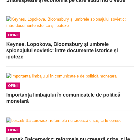
Shakespeare și economia pe care statul nu o vede
OPINII
Keynes, Lopokova, Bloomsbury și umbrele
spionajului sovietic: între documente istorice și
ipoteze
OPINII
Importanța limbajului în comunicatele de politică
monetară
OPINII
Leszek Balcerowicz: reformele nu creează crize, ci le