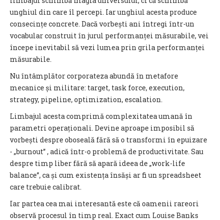
limbajul schimbă magia universului, ci că schimbă
unghiul din care îl percepi. Iar unghiul acesta produce
consecințe concrete. Dacă vorbești ani întregi într-un
vocabular construit în jurul performanței măsurabile, vei
începe inevitabil să vezi lumea prin grila performanței
măsurabile.
Nu întâmplător corporateza abundă în metafore
mecanice și militare: target, task force, execution,
strategy, pipeline, optimization, escalation.
Limbajul acesta comprimă complexitatea umană în
parametri operaționali. Devine aproape imposibil să
vorbești despre oboseală fără să o transformi în epuizare
- „burnout” , adică într-o problemă de productivitate. Sau
despre timp liber fără să apară ideea de „work-life
balance”, ca și cum existența însăși ar fi un spreadsheet
care trebuie calibrat.
Iar partea cea mai interesantă este că oamenii rareori
observă procesul în timp real. Exact cum Louise Banks