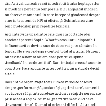
din Arrival nu realizează imediat că limba heptapozilor
îi modifică percepția temporală, nici angajatul modern
nu observă momentul în care începe să gândească despre
sine în termeni de KPI și eficiență. Schimbarea vine
lent, molecular, prin repetiție lexicală.
Aici intervine una dintre cele mai importante idei
asociate ipotezei Sapir–Whorf: vocabularul disponibil
influențează ce devine ușor de observat și ce rămâne în
fundal. Nu e vorba despre control total al minții. Nimeni
nu devine automat alt om doar pentru că spune
„feedback” în loc de „critică”. Dar limbajul creează accente
cognitive. Face anumite interpretări mai naturale decât
altele.
Dacă într-o organizație toată lumea vorbește obsesiv
despre „performanță”, „scalare” și „optimizare”, oamenii
vor începe să își interpreteze inclusiv relațiile personale
prin aceeași logică. Nu mai „pierzi vremea” cu cineva.
„Investești timp”. Nu mai ai prieteni dificili. Ai „relații