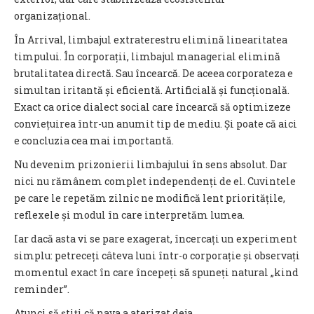
organizațional.
În Arrival, limbajul extraterestru elimină linearitatea
timpului. În corporații, limbajul managerial elimină
brutalitatea directă. Sau încearcă. De aceea corporateza e
simultan iritantă și eficientă. Artificială și funcțională.
Exact ca orice dialect social care încearcă să optimizeze
conviețuirea într-un anumit tip de mediu. Și poate că aici
e concluzia cea mai importantă.
Nu devenim prizonierii limbajului în sens absolut. Dar
nici nu rămânem complet independenți de el. Cuvintele
pe care le repetăm zilnic ne modifică lent prioritățile,
reflexele și modul în care interpretăm lumea.
Iar dacă asta vi se pare exagerat, încercați un experiment
simplu: petreceți câteva luni într-o corporație și observați
momentul exact în care începeți să spuneți natural „kind
reminder”.
Atunci să știți că nava a aterizat deja.