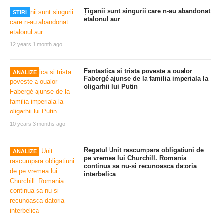
Țiganii sunt singurii care n-au abandonat
STIRI
etalonul aur
12 years 1 month ago
Fantastica si trista poveste a oualor
ANALIZE
Fabergé ajunse de la familia imperiala la
oligarhii lui Putin
10 years 3 months ago
Regatul Unit rascumpara obligatiuni de
ANALIZE
pe vremea lui Churchill. Romania
continua sa nu-si recunoasca datoria
interbelica