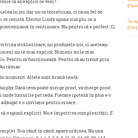
evoie ca să explici ce vezi?
(
Opini
lea în joc, dar nu ca teoretician, ci ca un fel de
și ce rezistă. Efectul Lindy spune simplu: ce a
Ce re
raviețuiască în continuare. Nu pentru că e perfect. Ci
(
Stiri
vitrina strălucitoare, nu produsele noi, ci aceleași
. Nimeni nu le mai explică. Nimeni nu le mai
o. Pentru că funcționează. Pentru că au trecut prin
 Au rămas.
ii de moment. Altele sunt hrană lentă.
 Murphy. Dacă ceva poate merge prost, va merge prost.
unde lucrurile pot ceda. Fiecare ipoteză în plus e o
t adăugat e o invitație pentru eroare.
 să o spună explicit. Nu e împotriva complexității. E
complet. Din când în când, apare ordinea. Nu una