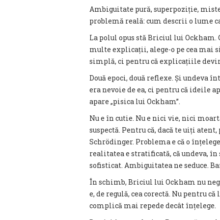
Ambiguitate pură, superpoziție, mister
problemă reală: cum descrii o lume c
La polul opus stă Briciul lui Ockham.
multe explicații, alege-o pe cea mai s
simplă, ci pentru că explicațiile devi
Două epoci, două reflexe. Și undeva înt
era nevoie de ea, ci pentru că ideile a
apare „pisica lui Ockham”.
Nu e în cutie. Nu e nici vie, nici moar
suspectă. Pentru că, dacă te uiți atent
Schrödinger. Problema e că o înțelege
realitatea e stratificată, că undeva, 
sofisticat. Ambiguitatea ne seduce. Ba
În schimb, Briciul lui Ockham nu negoc
e, de regulă, cea corectă. Nu pentru c
complică mai repede decât înțelege.