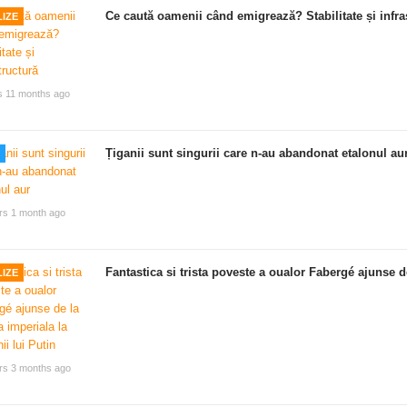
Ce caută oamenii când emigrează? Stabilitate și infra
IZE
s 11 months ago
Țiganii sunt singurii care n-au abandonat etalonul au
rs 1 month ago
Fantastica si trista poveste a oualor Fabergé ajunse de
IZE
rs 3 months ago