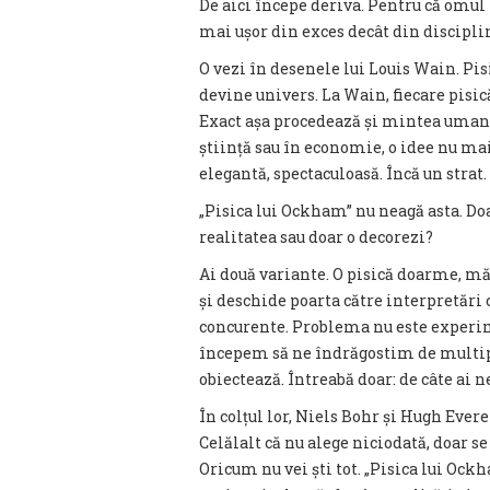
De aici începe deriva. Pentru că omul 
mai ușor din exces decât din discipli
O vezi în desenele lui Louis Wain. Pi
devine univers. La Wain, fiecare pisic
Exact așa procedează și mintea umană 
știință sau în economie, o idee nu mai 
elegantă, spectaculoasă. Încă un strat.
„Pisica lui Ockham” nu neagă asta. Do
realitatea sau doar o decorezi?
Ai două variante. O pisică doarme, mă
și deschide poarta către interpretări c
concurente. Problema nu este experi
începem să ne îndrăgostim de multipl
obiectează. Întreabă doar: de câte ai 
În colțul lor, Niels Bohr și Hugh Evere
Celălalt că nu alege niciodată, doar 
Oricum nu vei ști tot. „Pisica lui Ock