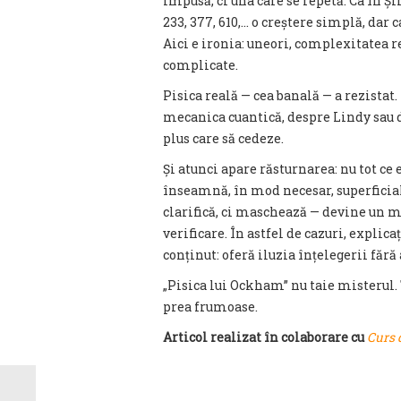
impusă, ci una care se repetă. Ca în Șirul l
233, 377, 610,… o creștere simplă, dar
Aici e ironia: uneori, complexitatea r
complicate.
Pisica reală — cea banală — a rezistat
mecanica cuantică, despre Lindy sau 
plus care să cedeze.
Și atunci apare răsturnarea: nu tot ce
înseamnă, în mod necesar, superficial
clarifică, ci maschează — devine un m
verificare. În astfel de cazuri, expli
conținut: oferă iluzia înțelegerii fără 
„Pisica lui Ockham” nu taie misterul. 
prea frumoase.
Articol realizat în colaborare cu
Curs 