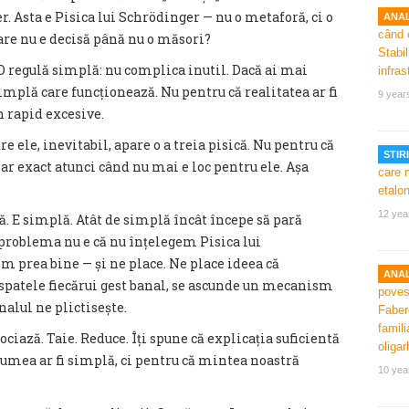
. Asta e Pisica lui Schrödinger — nu o metaforă, ci o
ANAL
are nu e decisă până nu o măsori?
 O regulă simplă: nu complica inutil. Dacă ai mai
implă care funcționează. Nu pentru că realitatea ar fi
9 year
n rapid excesive.
re ele, inevitabil, apare o a treia pisică. Nu pentru că
STIRI
par exact atunci când nu mai e loc pentru ele. Așa
12 yea
tă. E simplă. Atât de simplă încât începe să pară
, problema nu e că nu înțelegem Pisica lui
m prea bine — și ne place. Ne place ideea că
ANAL
în spatele fiecărui gest banal, se ascunde un mecanism
nalul ne plictisește.
iază. Taie. Reduce. Îți spune că explicația suficientă
ă lumea ar fi simplă, ci pentru că mintea noastră
10 yea