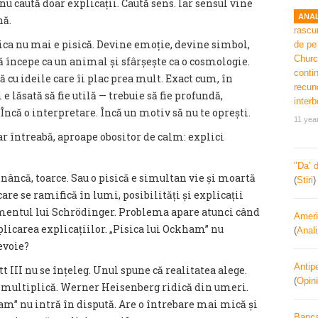
nu caută doar explicații. Caută sens. Iar sensul vine
ANAL
nă.
sica nu mai e pisică. Devine emoție, devine simbol,
ă începe ca un animal și sfârșește ca o cosmologie.
cu ideile care îi plac prea mult. Exact cum, în
e lăsată să fie utilă — trebuie să fie profundă,
 Încă o interpretare. Încă un motiv să nu te oprești.
11 yea
ar întreabă, aproape obositor de calm: explici
"Da’ 
nâncă, toarce. Sau o pisică e simultan vie și moartă
(
Stiri
are se ramifică în lumi, posibilități și explicații
mentul lui Schrödinger. Problema apare atunci când
Ameri
icarea explicațiilor. „Pisica lui Ockham” nu
(
Anal
nevoie?
Antipe
tt III nu se înțeleg. Unul spune că realitatea alege.
(
Opini
se multiplică. Werner Heisenberg ridică din umeri.
ham” nu intră în dispută. Are o întrebare mai mică și
Banca 