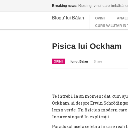
Riesling, vinul care îmbătrân
Breaking news:
Blogu' lui Bălan
OPINII
ANALI
CURS VALUTAR IN 
Pisica lui Ockham
OPINII
Ionut Balan
Share
Te întrebi, la un moment dat, cum ajun
Ockham, și despre Erwin Schrödinger.
lemn verde. Un fizician modern care a b
încurce singură în explicații.
Paradoxul acela celebru în care realita