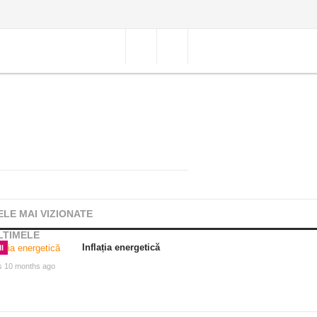
ELE MAI VIZIONATE
LTIMELE
Inflația energetică
I
s 10 months ago