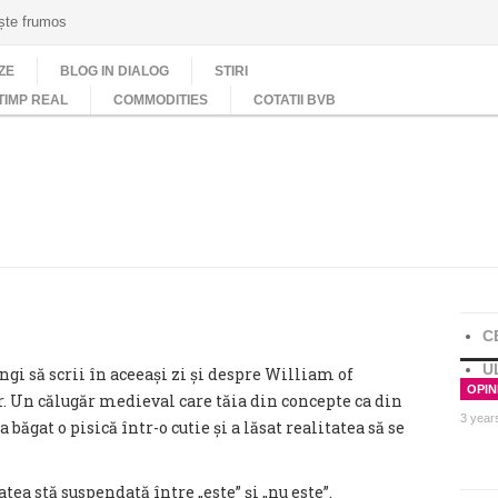
ește frumos
ZE
BLOG IN DIALOG
STIRI
TIMP REAL
COMMODITIES
COTATII BVB
C
U
gi să scrii în aceeași zi și despre William of
OPINI
 Un călugăr medieval care tăia din concepte ca din
3 year
ăgat o pisică într-o cutie și a lăsat realitatea să se
tea stă suspendată între „este” și „nu este”.