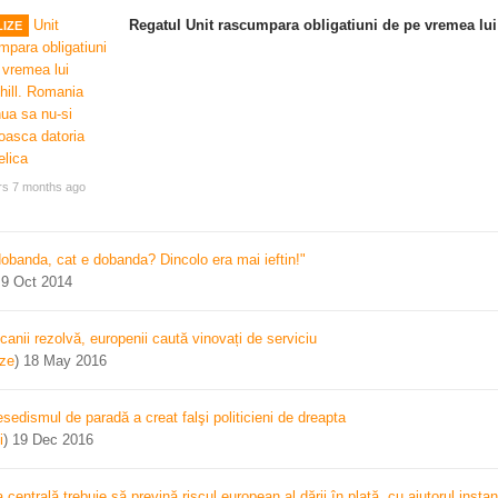
Regatul Unit rascumpara obligatiuni de pe vremea lui
IZE
rs 7 months ago
dobanda, cat e dobanda? Dincolo era mai ieftin!"
)
9 Oct 2014
canii rezolvă, europenii caută vinovați de serviciu
ize
)
18 May 2016
sedismul de paradă a creat falşi politicieni de dreapta
i
)
19 Dec 2016
centrală trebuie să prevină riscul european al dării în plată, cu ajutorul instan