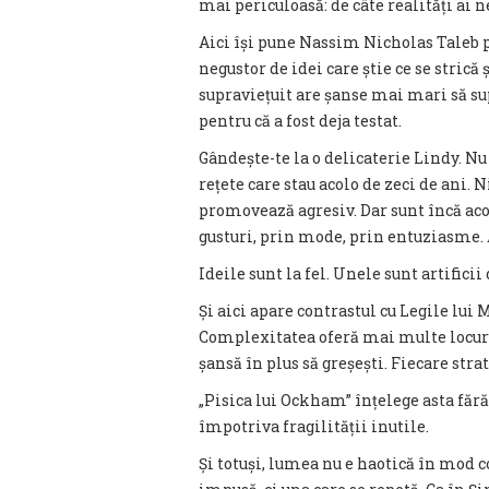
mai periculoasă: de câte realități ai n
Aici își pune Nassim Nicholas Taleb pie
negustor de idei care știe ce se strică 
supraviețuit are șanse mai mari să sup
pentru că a fost deja testat.
Gândește-te la o delicaterie Lindy. Nu 
rețete care stau acolo de zeci de ani
promovează agresiv. Dar sunt încă acol
gusturi, prin mode, prin entuziasme.
Ideile sunt la fel. Unele sunt artific
Și aici apare contrastul cu Legile lui
Complexitatea oferă mai multe locuri 
șansă în plus să greșești. Fiecare stra
„Pisica lui Ockham” înțelege asta fără
împotriva fragilității inutile.
Și totuși, lumea nu e haotică în mod 