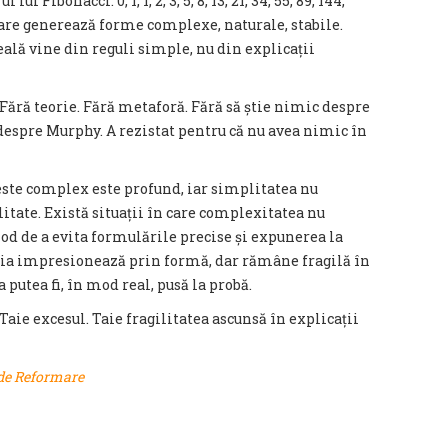
ui Fibonacci: 0, 1, 1, 2, 3, 5, 8, 13, 21, 34, 55, 89, 144,
 care generează forme complexe, naturale, stabile.
eală vine din reguli simple, nu din explicații
. Fără teorie. Fără metaforă. Fără să știe nimic despre
despre Murphy. A rezistat pentru că nu avea nimic în
 este complex este profund, iar simplitatea nu
itate. Există situații în care complexitatea nu
od de a evita formulările precise și expunerea la
cația impresionează prin formă, dar rămâne fragilă în
a putea fi, în mod real, pusă la probă.
Taie excesul. Taie fragilitatea ascunsă în explicații
de Reformare