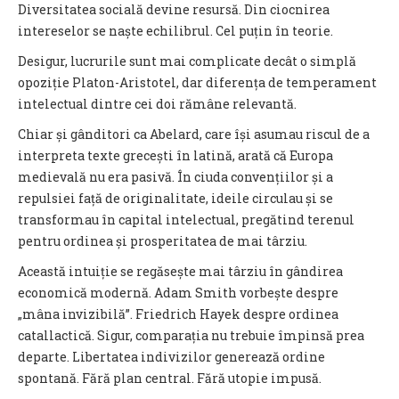
Diversitatea socială devine resursă. Din ciocnirea
intereselor se naște echilibrul. Cel puțin în teorie.
Desigur, lucrurile sunt mai complicate decât o simplă
opoziție Platon-Aristotel, dar diferența de temperament
intelectual dintre cei doi rămâne relevantă.
Chiar și gânditori ca Abelard, care își asumau riscul de a
interpreta texte grecești în latină, arată că Europa
medievală nu era pasivă. În ciuda convențiilor și a
repulsiei față de originalitate, ideile circulau și se
transformau în capital intelectual, pregătind terenul
pentru ordinea și prosperitatea de mai târziu.
Această intuiție se regăsește mai târziu în gândirea
economică modernă. Adam Smith vorbește despre
„mâna invizibilă”. Friedrich Hayek despre ordinea
catallactică. Sigur, comparația nu trebuie împinsă prea
departe. Libertatea indivizilor generează ordine
spontană. Fără plan central. Fără utopie impusă.