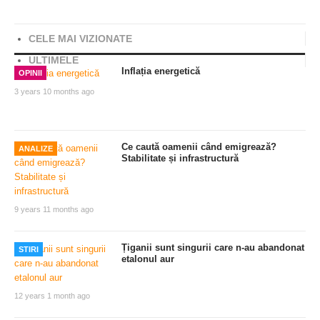
Share
CELE MAI VIZIONATE
ULTIMELE
Inflația energetică
OPINII
3 years 10 months ago
Ce caută oamenii când emigrează?
ANALIZE
Stabilitate și infrastructură
9 years 11 months ago
Țiganii sunt singurii care n-au abandonat
STIRI
etalonul aur
12 years 1 month ago