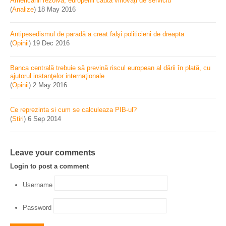
Americanii rezolvă, europenii caută vinovați de serviciu
(
Analize
)
18 May 2016
Antipesedismul de paradă a creat falşi politicieni de dreapta
(
Opinii
)
19 Dec 2016
Banca centrală trebuie să prevină riscul european al dării în plată, cu
ajutorul instanţelor internaţionale
(
Opinii
)
2 May 2016
Ce reprezinta si cum se calculeaza PIB-ul?
(
Stiri
)
6 Sep 2014
Leave your comments
Login to post a comment
Username
Password