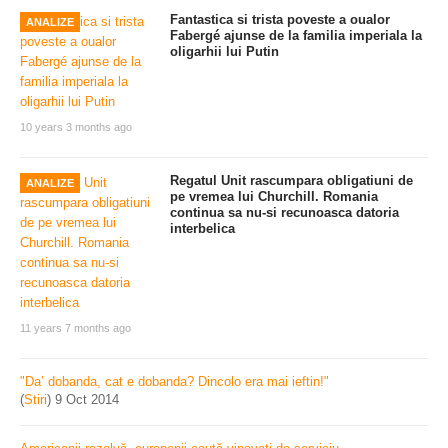
Fantastica si trista poveste a oualor
ANALIZE
Fabergé ajunse de la familia imperiala la
oligarhii lui Putin
10 years 3 months ago
Regatul Unit rascumpara obligatiuni de
ANALIZE
pe vremea lui Churchill. Romania
continua sa nu-si recunoasca datoria
interbelica
11 years 7 months ago
"Da’ dobanda, cat e dobanda? Dincolo era mai ieftin!"
(
Stiri
)
9 Oct 2014