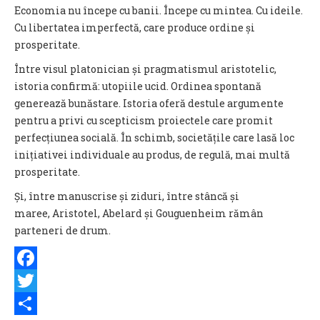
Economia nu începe cu banii. Începe cu mintea. Cu ideile.
Cu libertatea imperfectă, care produce ordine și
prosperitate.
Între visul platonician și pragmatismul aristotelic,
istoria confirmă: utopiile ucid. Ordinea spontană
generează bunăstare. Istoria oferă destule argumente
pentru a privi cu scepticism proiectele care promit
perfecțiunea socială. În schimb, societățile care lasă loc
inițiativei individuale au produs, de regulă, mai multă
prosperitate.
Și, între manuscrise și ziduri, între stâncă și
maree, Aristotel, Abelard și Gouguenheim rămân
parteneri de drum.
Facebook
Twitter