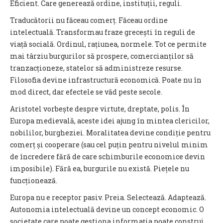
Eficient. Care generează ordine, instituții, reguli.
Traducătorii nu făceau comerț. Făceau ordine
intelectuală. Transformau fraze grecești în reguli de
viață socială. Ordinul, rațiunea, normele. Tot ce permite
mai târziu burgurilor să prospere, comercianților să
tranzacționeze, statelor să administreze resurse.
Filosofia devine infrastructură economică. Poate nu în
mod direct, dar efectele se văd peste secole.
Aristotel vorbește despre virtute, dreptate, polis. În
Europa medievală, aceste idei ajung în mintea clericilor,
nobililor, burgheziei. Moralitatea devine condiție pentru
comerț și cooperare (sau cel puțin pentru nivelul minim
de încredere fără de care schimburile economice devin
imposibile). Fără ea, burgurile nu există. Piețele nu
funcționează.
Europa nu e receptor pasiv. Preia. Selectează. Adaptează.
Autonomia intelectuală devine un concept economic. O
societate care poate gestiona informația poate construi