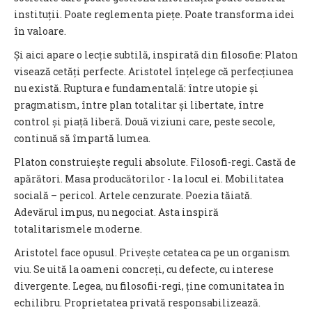
instituții. Poate reglementa piețe. Poate transforma idei
în valoare.
Și aici apare o lecție subtilă, inspirată din filosofie: Platon
visează cetăți perfecte. Aristotel înțelege că perfecțiunea
nu există. Ruptura e fundamentală: între utopie și
pragmatism, între plan totalitar și libertate, între
control și piață liberă. Două viziuni care, peste secole,
continuă să împartă lumea.
Platon construiește reguli absolute. Filosofi-regi. Castă de
apărători. Masa producătorilor - la locul ei. Mobilitatea
socială – pericol. Artele cenzurate. Poezia tăiată.
Adevărul impus, nu negociat. Asta inspiră
totalitarismele moderne.
Aristotel face opusul. Privește cetatea ca pe un organism
viu. Se uită la oameni concreți, cu defecte, cu interese
divergente. Legea, nu filosofii-regi, ține comunitatea în
echilibru. Proprietatea privată responsabilizează.