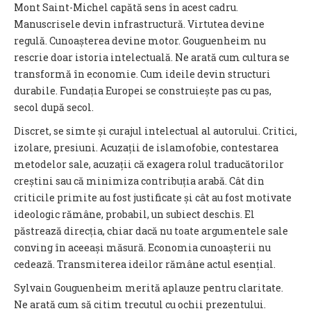
Mont Saint-Michel capătă sens în acest cadru.
Manuscrisele devin infrastructură. Virtutea devine
regulă. Cunoașterea devine motor. Gouguenheim nu
rescrie doar istoria intelectuală. Ne arată cum cultura se
transformă în economie. Cum ideile devin structuri
durabile. Fundația Europei se construiește pas cu pas,
secol după secol.
Discret, se simte și curajul intelectual al autorului. Critici,
izolare, presiuni. Acuzații de islamofobie, contestarea
metodelor sale, acuzații că exagera rolul traducătorilor
creștini sau că minimiza contribuția arabă. Cât din
criticile primite au fost justificate și cât au fost motivate
ideologic rămâne, probabil, un subiect deschis. El
păstrează direcția, chiar dacă nu toate argumentele sale
conving în aceeași măsură. Economia cunoașterii nu
cedează. Transmiterea ideilor rămâne actul esențial.
Sylvain Gouguenheim merită aplauze pentru claritate.
Ne arată cum să citim trecutul cu ochii prezentului.