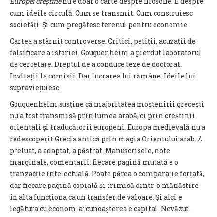
Europei creștine
nu e doar o carte despre filosofie. E despre
cum ideile circulă. Cum se transmit. Cum construiesc
societăți. Și cum pregătesc terenul pentru economie.
Cartea a stârnit controverse. Critici, petiții, acuzații de
falsificare a istoriei. Gouguenheim a pierdut laboratorul
de cercetare. Dreptul de a conduce teze de doctorat.
Invitații la comisii. Dar lucrarea lui rămâne. Ideile lui
supraviețuiesc.
Gouguenheim susține că majoritatea moștenirii grecești
nu a fost transmisă prin lumea arabă, ci prin creștinii
orientali și traducătorii europeni. Europa medievală nu a
redescoperit Grecia antică prin magia Orientului arab. A
preluat, a adaptat, a păstrat. Manuscrisele, note
marginale, comentarii: fiecare pagină mutată e o
tranzacție intelectuală. Poate părea o comparație forțată,
dar fiecare pagină copiată și trimisă dintr-o mănăstire
în alta funcționa ca un transfer de valoare. Și aici e
legătura cu economia: cunoașterea e capital. Nevăzut.