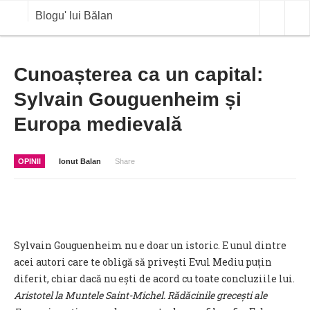
Blogu' lui Bălan
OPINII
Cunoașterea ca un capital:
Sylvain Gouguenheim și
ANALIZE
Europa medievală
BLOG IN DIALOG
STIRI
OPINII
Ionut Balan
Share
CURS VALUTAR IN TIMP REAL
COMMODITIES
COTATII BVB
Sylvain Gouguenheim nu e doar un istoric. E unul dintre
acei autori care te obligă să privești Evul Mediu puțin
diferit, chiar dacă nu ești de acord cu toate concluziile lui.
Aristotel la Muntele Saint-Michel. Rădăcinile grecești ale