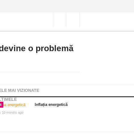
 devine o problemă
ELE MAI VIZIONATE
LTIMELE
Inflația energetică
I
s 10 months ago