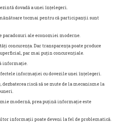
ezintă dovadă a unei înțelegeri.
emănătoare tocmai pentru că participanții sunt
ile paradoxuri ale economiei moderne.
ăți concurența. Dar transparența poate produce
perficial, par mai puțin concurențiale.
ă informație.
ectele informației cu dovezile unei înțelegeri.
e, dezbaterea riscă să se mute de la mecanisme la
puneri.
nomie modernă, prea puțină informație este
ultor informații poate deveni la fel de problematică.