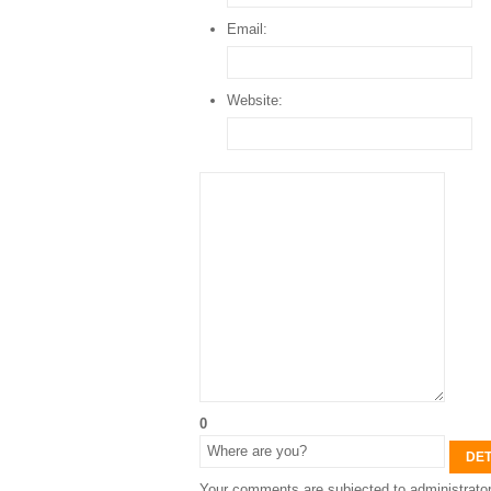
Email:
Website:
0
DET
Your comments are subjected to administrator