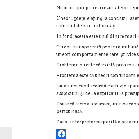
Nu orice apropiere a rezultatelor repr
Uneori, piețele ajung la concluzii as
suficient de bine informați.
În fond, acesta este unul dintre mar
Cerem transparență pentru a îmbunăt
uneori comportamente care, privite su
Problema nu este că există prea mult
Problema este că uneori confundăm ef
Iar atunci când această confuzie apar
suspiciuni și de la explicații la presu
Poate că tocmai de aceea, într-o eco
periculoasă.
Dar și interpretarea greșită a prea m