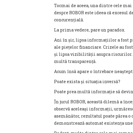
Tocmai de aceea, una dintre cele mai
despre ROBOR este ideea că excesul d
concurențială.
La prima vedere, pare un paradox.
Ani în șir, lipsa informațiilor a fost
ale piețelor financiare. Crizele au fo
și lipsa vizibilității asupra riscurilo
multă transparență.
Acum însă apare o întrebare neaștept
Poate exista și situația inversă?
Poate prea multă informație să devin
În jurul ROBOR, această dilemă a încep
observă aceleași informații, urmăres
asemănător, rezultatul poate părea o
demonstrează automat existența unei