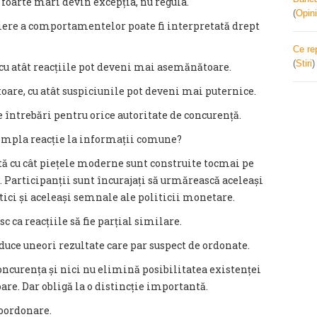
foarte mari devin excepția, nu regula.
(
Opini
piere a comportamentelor poate fi interpretată drept
Ce re
(
Stiri
 cu atât reacțiile pot deveni mai asemănătoare.
oare, cu atât suspiciunile pot deveni mai puternice.
e întrebări pentru orice autoritate de concurență.
impla reacție la informații comune?
ă cu cât piețele moderne sunt construite tocmai pe
. Participanții sunt încurajați să urmărească aceleași
ici și aceleași semnale ale politicii monetare.
c ca reacțiile să fie parțial similare.
oduce uneori rezultate care par suspect de ordonate.
ncurența și nici nu elimină posibilitatea existenței
. Dar obligă la o distincție importantă.
coordonare.