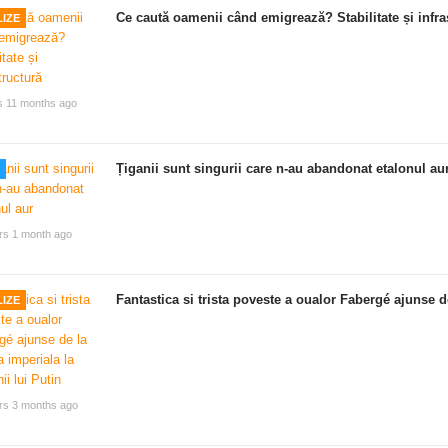
Ce caută oamenii când emigrează? Stabilitate și infra
IZE
s 11 months ago
Țiganii sunt singurii care n-au abandonat etalonul au
rs 1 month ago
Fantastica si trista poveste a oualor Fabergé ajunse de
IZE
rs 3 months ago