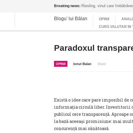
Riesling, vinul care îmbătrân
Breaking news:
Blogu' lui Bălan
OPINII
ANALI
CURS VALUTAR IN 
Paradoxul transpare
OPINII
Ionut Balan
Share
Există o idee care pare imposibil de 
informația circulă liber. Investitorii 
publicul cere transparență. Aproape 
la bază aceeași promisiune: mai mul
concurență mai sănătoasă.