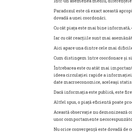
Într-un asemenea mediu, diferențele 
Paradoxul este că exact această apro
dovadă a unei coordonări.
Cu cât piața este mai bine informată,
Iar cu cât reacțiile sunt mai asemănăt
Aici apare una dintre cele mai dificil
Cum distingem între coordonare și s
Întrebarea este cu atât mai important
ideea circulației rapide a informației
date macroeconomice, aceleași statist
Dacă informația este publică, este fires
Altfel spus, o piață eficientă poate pr
Această observație nu demonizează co
unor comportamente necorespunzătoare
Nu orice convergență este dovadă de 