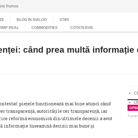
ește frumos
ZE
BLOG IN DIALOG
STIRI
TIMP REAL
COMMODITIES
COTATII BVB
nței: când prea multă informație
C
U
contestat: piețele funcționează mai bine atunci când
OPINI
cer transparență, autoritățile cer transparență, iar
3 year
orice reformă economică din ultimele decenii a avut
tă informație înseamnă decizii mai bune și