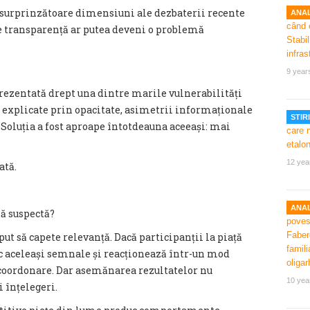
 surprinzătoare dimensiuni ale dezbaterii recente
ANAL
e transparență ar putea deveni o problemă
9 year
 prezentată drept una dintre marile vulnerabilități
st explicate prin opacitate, asimetrii informaționale
STIRI
r. Soluția a fost aproape întotdeauna aceeași: mai
12 yea
ată.
ANAL
ă suspectă?
ut să capete relevanță. Dacă participanții la piață
c aceleași semnale și reacționează într-un mod
 coordonare. Dar asemănarea rezultatelor nu
10 yea
 înțelegeri.