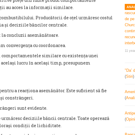
etitive piețe din lume produc comportamente
ii au acces la informații similare.
ANAL
ombustibilului. Producătorii de oțel urmăresc costul
a și deciziile băncilor centrale.
t la concluzii asemănătoare.
m convergența cu coordonarea.
11 yea
iem comportamentele similare cu existența unei
 același lucru în același timp, presupunem
"Da’ 
(
Stiri
entru a reacționa asemănător. Este suficient să fie
Ameri
și constrângeri.
(
Anal
trângeri sunt evidente.
Antipe
e urmăresc deciziile băncii centrale. Toate operează
(
Opini
lorași condiții de lichiditate.
Banca 