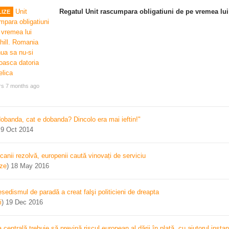
Regatul Unit rascumpara obligatiuni de pe vremea lui
IZE
rs 7 months ago
dobanda, cat e dobanda? Dincolo era mai ieftin!"
)
9 Oct 2014
canii rezolvă, europenii caută vinovați de serviciu
ize
)
18 May 2016
sedismul de paradă a creat falşi politicieni de dreapta
i
)
19 Dec 2016
centrală trebuie să prevină riscul european al dării în plată, cu ajutorul instan