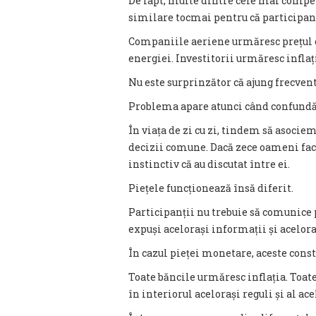
De fapt, multe dintre cele mai comp
similare tocmai pentru că participanț
Companiile aeriene urmăresc prețul c
energiei. Investitorii urmăresc inflați
Nu este surprinzător că ajung frecven
Problema apare atunci când confundă
În viața de zi cu zi, tindem să asoc
decizii comune. Dacă zece oameni fac
instinctiv că au discutat între ei.
Piețele funcționează însă diferit.
Participanții nu trebuie să comunice p
expuși acelorași informații și acelora
În cazul pieței monetare, aceste cons
Toate băncile urmăresc inflația. Toat
în interiorul acelorași reguli și al ace