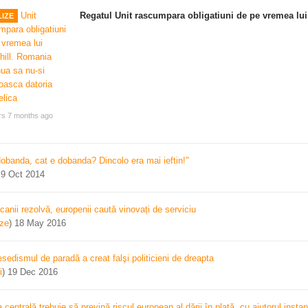
Regatul Unit rascumpara obligatiuni de pe vremea lui
IZE
rs 7 months ago
dobanda, cat e dobanda? Dincolo era mai ieftin!"
)
9 Oct 2014
canii rezolvă, europenii caută vinovați de serviciu
ize
)
18 May 2016
sedismul de paradă a creat falşi politicieni de dreapta
i
)
19 Dec 2016
centrală trebuie să prevină riscul european al dării în plată, cu ajutorul instan