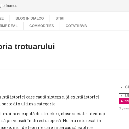
ește frumos
ZE
BLOG IN DIALOG
STIRI
TIMP REAL
COMMODITIES
COTATII BVB
ria trotuarului
C
U
xistă istorici care caută sisteme. Și există istorici
OPINI
 parte din ultima categorie.
3 year
t mai preocupată de structuri, clase sociale, ideologii
 să privească în direcția opusă. Nu era interesat în
ceze, nici de teoriile care încercau să explice