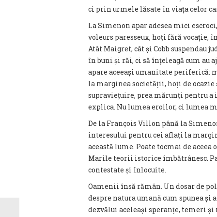
ci prin urmele lăsate în viața celor c
La Simenon apar adesea mici escroci,
voleurs paresseux, hoți fără vocație,
Atât Maigret, cât și Cobb suspendau j
în buni și răi, ci să înțeleagă cum au 
apare aceeași umanitate periferică: m
la marginea societății, hoți de ocazie 
supraviețuire, prea mărunți pentru a in
explica. Nu lumea eroilor, ci lumea ma
De la François Villon până la Simenon 
interesului pentru cei aflați la margin
această lume. Poate tocmai de aceea op
Marile teorii istorice îmbătrânesc. 
contestate și înlocuite.
Oamenii însă rămân. Un dosar de poliț
despre natura umană cum spunea și ac
dezvălui aceleași speranțe, temeri și