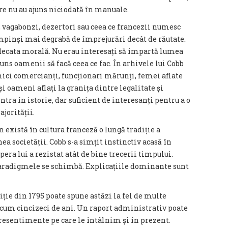
are nu au ajuns niciodată în manuale.
 vagabonzi, dezertori sau ceea ce francezii numesc
 împinși mai degrabă de împrejurări decât de răutate.
udecata morală. Nu erau interesați să împartă lumea
ajuns oamenii să facă ceea ce fac. În arhivele lui Cobb
ici comercianți, funcționari mărunți, femei aflate
și oameni aflați la granița dintre legalitate și
tra în istorie, dar suficient de interesanți pentru a o
jorității.
există în cultura franceză o lungă tradiție a
ea societății. Cobb s-a simțit instinctiv acasă în
era lui a rezistat atât de bine trecerii timpului.
Paradigmele se schimbă. Explicațiile dominante sunt
ie din 1795 poate spune astăzi la fel de multe
um cincizeci de ani. Un raport administrativ poate
 resentimente pe care le întâlnim și în prezent.