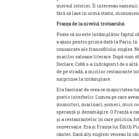
mersul istoriei. Îl interesau oamenii 
fără să lase în urmă statui, monumen
Franța de la nivelul trotuarului
Poate că nu este întâmplător faptul c
a ajuns pentru prima dată la Paris, în a
consacrate ale francofilului englez. Nu
marilor saloane literare. După cum 
Declare, Cobb s-a îndrăgostit de o alt
de pe stradă, a micilor restaurante în
surprinse la întâmplare.
Era fascinat de ceea ce majoritatea tu
poetic interbelic. Lumea pe care aveau
muncitori, marinari, șomeri, mici co
speranță și dezamăgire. O Franță a car
și a restaurantelor în care politica, f
conversație. Era și Franța lui Édith Pi
cântec. Dacă alți englezi veneau în cău