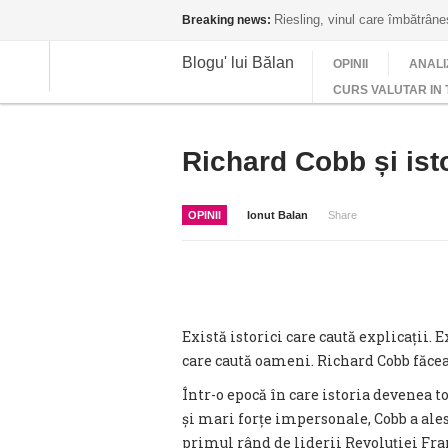
Riesling, vinul care îmbătrân
Breaking news:
Blogu' lui Bălan
OPINII
ANALI
CURS VALUTAR IN 
Richard Cobb și isto
OPINII
Ionut Balan
Share
Există istorici care caută explicații. E
care caută oameni. Richard Cobb făcea
Într-o epocă în care istoria devenea to
și mari forțe impersonale, Cobb a ales
primul rând de liderii Revoluției Fran