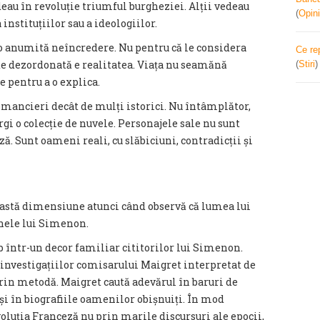
edeau în revoluție triumful burgheziei. Alții vedeau
(
Opini
 instituțiilor sau a ideologiilor.
u o anumită neîncredere. Nu pentru că le considera
Ce re
 de dezordonată e realitatea. Viața nu seamănă
(
Stiri
e pentru a o explica.
romancieri decât de mulți istorici. Nu întâmplător,
rgi o colecție de nuvele. Personajele sale nu sunt
 Sunt oameni reali, cu slăbiciuni, contradicții și
astă dimensiune atunci când observă că lumea lui
nele lui Simenon.
 într-un decor familiar cititorilor lui Simenon.
investigațiilor comisarului Maigret interpretat de
prin metodă. Maigret caută adevărul în baruri de
 și în biografiile oamenilor obișnuiți. În mod
oluția Franceză nu prin marile discursuri ale epocii,