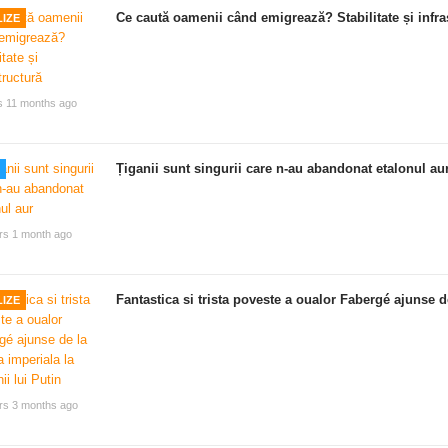
Ce caută oamenii când emigrează? Stabilitate și infra
IZE
s 11 months ago
Țiganii sunt singurii care n-au abandonat etalonul au
rs 1 month ago
Fantastica si trista poveste a oualor Fabergé ajunse de
IZE
rs 3 months ago