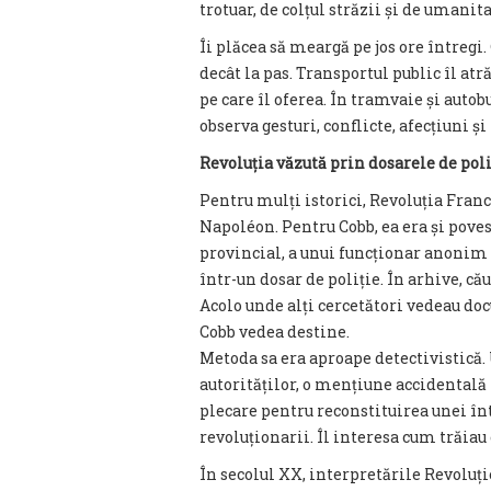
trotuar, de colțul străzii și de umanit
Îi plăcea să meargă pe jos ore întregi.
decât la pas. Transportul public îl at
pe care îl oferea. În tramvaie și auto
observa gesturi, conflicte, afecțiuni ș
Revoluția văzută prin dosarele de poli
Pentru mulți istorici, Revoluția Franc
Napoléon. Pentru Cobb, ea era și poves
provincial, a unui funcționar anonim 
într-un dosar de poliție. În arhive, că
Acolo unde alți cercetători vedeau do
Cobb vedea destine.
Metoda sa era aproape detectivistică.
autorităților, o mențiune accidentală 
plecare pentru reconstituirea unei înt
revoluționarii. Îl interesa cum trăia
În secolul XX, interpretările Revoluț