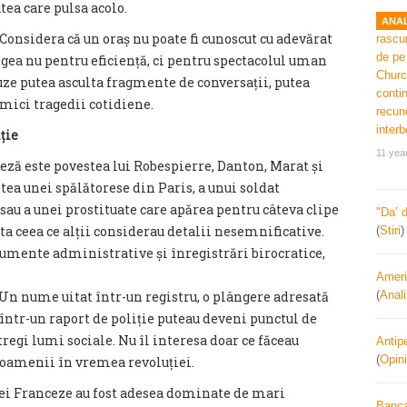
atea care pulsa acolo.
ANAL
 Considera că un oraș nu poate fi cunoscut cu adevărat
răgea nu pentru eficiență, ci pentru spectacolul uman
buze putea asculta fragmente de conversații, putea
i mici tragedii cotidiene.
ție
11 yea
eză este povestea lui Robespierre, Danton, Marat și
tea unei spălătorese din Paris, a unui soldat
sau a unei prostituate care apărea pentru câteva clipe
"Da’ 
uta ceea ce alții considerau detalii nesemnificative.
(
Stiri
cumente administrative și înregistrări birocratice,
Ameri
 Un nume uitat într-un registru, o plângere adresată
(
Anal
într-un raport de poliție puteau deveni punctul de
regi lumi sociale. Nu îl interesa doar ce făceau
Antipe
(
Opini
u oamenii în vremea revoluției.
iei Franceze au fost adesea dominate de mari
Banca 