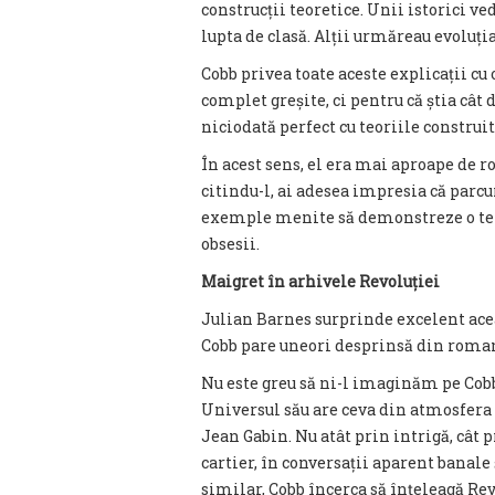
construcții teoretice. Unii istorici v
lupta de clasă. Alții urmăreau evoluția
Cobb privea toate aceste explicații c
complet greșite, ci pentru că știa cât
niciodată perfect cu teoriile construit
În acest sens, el era mai aproape de 
citindu-l, ai adesea impresia că parcu
exemple menite să demonstreze o teză.
obsesii.
Maigret în arhivele Revoluției
Julian Barnes surprinde excelent ace
Cobb pare uneori desprinsă din roma
Nu este greu să ni-l imaginăm pe Cobb
Universul său are ceva din atmosfera 
Jean Gabin. Nu atât prin intrigă, cât 
cartier, în conversații aparent banale
similar, Cobb încerca să înțeleagă Rev