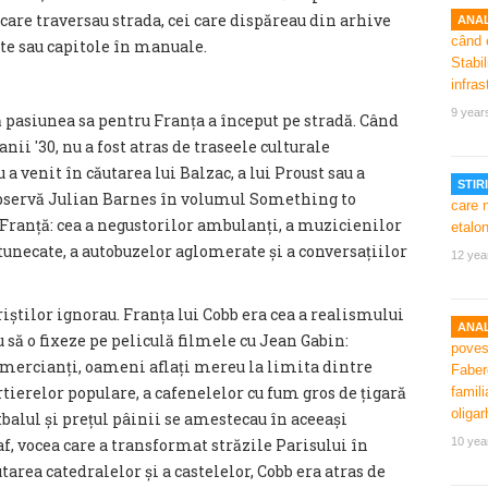
care traversau strada, cei care dispăreau din arhive
ANAL
te sau capitole în manuale.
9 year
ă pasiunea sa pentru Franța a început pe stradă. Când
nii '30, nu a fost atras de traseele culturale
 a venit în căutarea lui Balzac, a lui Proust sau a
STIRI
observă Julian Barnes în volumul Something to
ă Franță: cea a negustorilor ambulanți, a muzicienilor
tunecate, a autobuzelor aglomerate și a conversațiilor
12 yea
riștilor ignorau. Franța lui Cobb era cea a realismului
ANAL
 să o fixeze pe peliculă filmele cu Jean Gabin:
mercianți, oameni aflați mereu la limita dintre
tierelor populare, a cafenelelor cu fum gros de țigară
otbalul și prețul pâinii se amestecau în aceeași
af, vocea care a transformat străzile Parisului în
10 yea
tarea catedralelor și a castelelor, Cobb era atras de