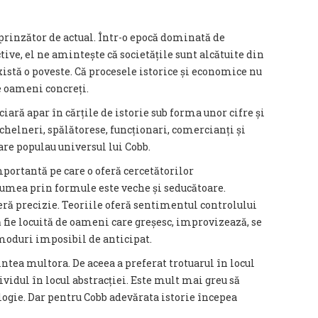
rprinzător de actual. Într-o epocă dominată de
tive, el ne amintește că societățile sunt alcătuite din
există o poveste. Că procesele istorice și economice nu
de oameni concreți.
nciară apar în cărțile de istorie sub forma unor cifre și
de chelneri, spălătorese, funcționari, comercianți și
are populau universul lui Cobb.
mportantă pe care o oferă cercetătorilor
lumea prin formule este veche și seducătoare.
eră precizie. Teoriile oferă sentimentul controlului
ă fie locuită de oameni care greșesc, improvizează, se
moduri imposibil de anticipat.
intea multora. De aceea a preferat trotuarul în locul
dividul în locul abstracției. Este mult mai greu să
logie. Dar pentru Cobb adevărata istorie începea