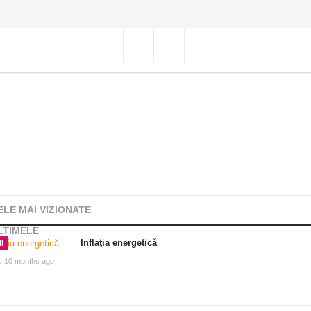
ELE MAI VIZIONATE
LTIMELE
Inflația energetică
I
s 10 months ago