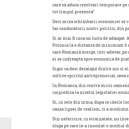
care sa aduca rezolvari temporare pe
tot timpul prezenta”.
Deci miza schimbarii economiei se redu
Iar conducatorii nostri politici, din p
Si ar mai fi inca un lucru de adaugat
Polonia la o distanta de minimum 6 ani
care Romania merge, intr-adevar, pe 
ei se indreapta spre economia de piat
Sigur ca desi decalajul dintre noi si ei
cultive spiritul antreprenorial, ceea c
In Romania, din contra micii oameni d
impiedica la nivelul legislatiei econ
Si, in cele din urma, dupa ce ideile lo
cauza lipsei de realism, ci a mediului 
Din nefericire, in strainatate, nu inc
sluga pe care le-a inoculat-o mediul 