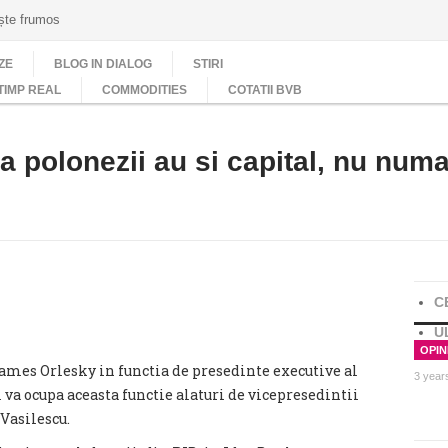
ește frumos
ZE
BLOG IN DIALOG
STIRI
TIMP REAL
COMMODITIES
COTATII BVB
a polonezii au si capital, nu numa
C
U
OPINI
mes Orlesky in functia de presedinte executive al
3 year
va ocupa aceasta functie alaturi de vicepresedintii
Vasilescu.