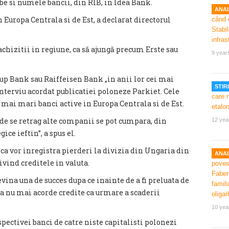
be si numele bancii, din RIB, in Idea Bank.
ANAL
 Europa Centrala si de Est, a declarat directorul
achizitii in regiune, ca să ajungă precum Erste sau
9 year
up Bank sau Raiffeisen Bank „in anii lor cei mai
STIRI
nterviu acordat publicatiei poloneze Parkiet. Cele
 mai mari banci active in Europa Centrala si de Est.
de se retrag alte companii se pot cumpara, din
12 yea
ice ieftin”, a spus el.
, ca vor inregistra pierderi la divizia din Ungaria din
ANAL
ivind creditele in valuta.
evina una de succes dupa ce inainte de a fi preluata de
sa nu mai acorde credite ca urmare a scaderii
10 yea
pectivei banci de catre niste capitalisti polonezi