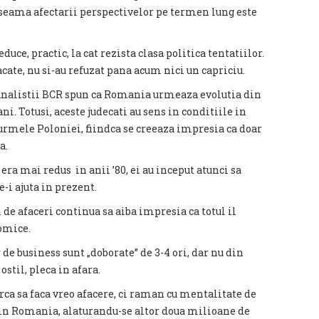
 seama afectarii perspectivelor pe termen lung este
ce, practic, la cat rezista clasa politica tentatiilor.
acate, nu si-au refuzat pana acum nici un capriciu.
. Analistii BCR spun ca Romania urmeaza evolutia din
. Totusi, aceste judecati au sens in conditiile in
urmele Poloniei, fiindca se creeaza impresia ca doar
a.
 era mai redus in anii ’80, ei au inceput atunci sa
e-i ajuta in prezent.
e afaceri continua sa aiba impresia ca totul il
omice.
r de business sunt „doborate” de 3-4 ori, dar nu din
ostil, pleca in afara.
erca sa faca vreo afacere, ci raman cu mentalitate de
din Romania, alaturandu-se altor doua milioane de