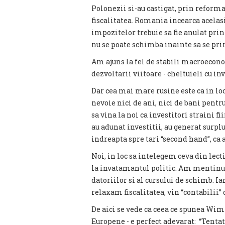
Polonezii si-au castigat, prin reforma,
fiscalitatea. Romania incearca acelasi
impozitelor trebuie sa fie anulat prin
nu se poate schimba inainte sa se p
Am ajuns la fel de stabili macroecono
dezvoltarii viitoare - cheltuieli cu in
Dar cea mai mare rusine este ca in locu
nevoie nici de ani, nici de bani pentr
sa vina la noi ca investitori straini fii
au adunat investitii, au generat surplu
indreapta spre tari “second hand”, ca 
Noi, in loc sa intelegem ceva din lec
la invatamantul politic. Am mentinut 
datoriilor si al cursului de schimb. 
relaxam fiscalitatea, vin “contabilii” d
De aici se vede ca ceea ce spunea Wim
Europene - e perfect adevarat: “Tenta