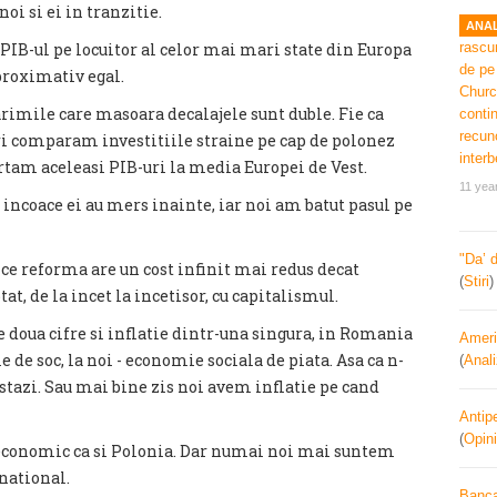
noi si ei in tranzitie.
ANAL
i PIB-ul pe locuitor al celor mai mari state din Europa
proximativ egal.
rimile care masoara decalajele sunt duble. Fie ca
ri comparam investitiile straine pe cap de polonez
ortam aceleasi PIB-uri la media Europei de Vest.
11 yea
0 incoace ei au mers inainte, iar noi am batut pasul pe
"Da’ 
ice reforma are un cost infinit mai redus decat
(
Stiri
t, de la incet la incetisor, cu capitalismul.
doua cifre si inflatie dintr-una singura, in Romania
Ameri
e de soc, la noi - economie sociala de piata. Asa ca n-
(
Anal
astazi. Sau mai bine zis noi avem inflatie pe cand
Antipe
(
Opini
oeconomic ca si Polonia. Dar numai noi mai suntem
national.
Banca 