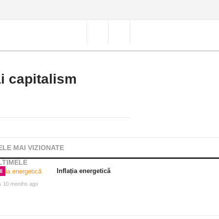
i capitalism
ELE MAI VIZIONATE
LTIMELE
Inflația energetică
I
s 10 months ago