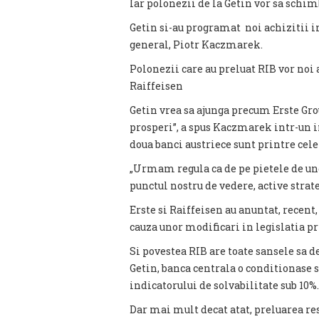
Iar polonezii de la Getin vor sa schim
Getin si-au programat noi achizitii in
general, Piotr Kaczmarek.
Polonezii care au preluat RIB vor noi 
Raiffeisen
Getin vrea sa ajunga precum Erste Gro
prosperi”, a spus Kaczmarek intr-un i
doua banci austriece sunt printre cele
„Urmam regula ca de pe pietele de un
punctul nostru de vedere, active strateg
Erste si Raiffeisen au anuntat, recent
cauza unor modificari in legislatia pr
Si povestea RIB are toate sansele sa d
Getin, banca centrala o conditionase 
indicatorului de solvabilitate sub 10%.
Dar mai mult decat atat, preluarea res