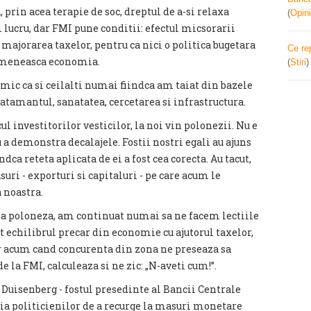
 prin acea terapie de soc, dreptul de a-si relaxa
(
Opini
 lucru, dar FMI pune conditii: efectul micsorarii
 majorarea taxelor, pentru ca nici o politica bugetara
Ce re
rimeneasca economia.
(
Stiri
mic ca si ceilalti numai fiindca am taiat din bazele
vatamantul, sanatatea, cercetarea si infrastructura.
l investitorilor vesticilor, la noi vin polonezii. Nu e
u a demonstra decalajele. Fostii nostri egali au ajuns
ndca reteta aplicata de ei a fost cea corecta. Au tacut,
suri - exporturi si capitaluri - pe care acum le
a noastra.
tia poloneza, am continuat numai sa ne facem lectiile
echilibrul precar din economie cu ajutorul taxelor,
Iar acum cand concurenta din zona ne preseaza sa
e la FMI, calculeaza si ne zic: „N-aveti cum!”.
 Duisenberg - fostul presedinte al Bancii Centrale
tia politicienilor de a recurge la masuri monetare