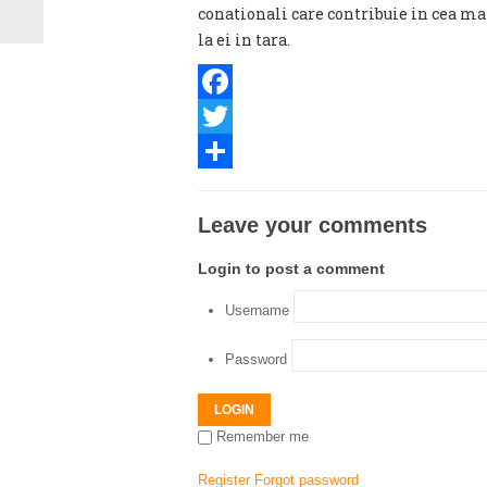
conationali care contribuie in cea mai
la ei in tara.
Facebook
Twitter
Share
Leave your comments
Login to post a comment
Username
Password
LOGIN
Remember me
Register
Forgot password