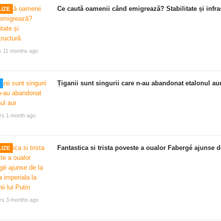
Ce caută oamenii când emigrează? Stabilitate și infra
IZE
s 11 months ago
Țiganii sunt singurii care n-au abandonat etalonul au
rs 1 month ago
Fantastica si trista poveste a oualor Fabergé ajunse de
IZE
rs 3 months ago