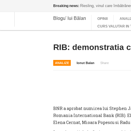
Riesling, vinul care îmbătrân
Breaking news:
Blogu' lui Bălan
OPINII
ANALI
CURS VALUTAR IN 
RIB: demonstratia c
ANALIZE
Ionut Balan
Share
BNR a aprobat numirea lui Stephen Ja
Romania International Bank (RIB). El 
Elena Cernat, Mioara Popescu si Radu 