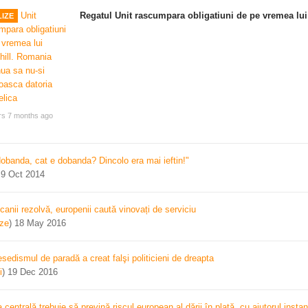
Regatul Unit rascumpara obligatiuni de pe vremea lui
IZE
rs 7 months ago
dobanda, cat e dobanda? Dincolo era mai ieftin!"
)
9 Oct 2014
canii rezolvă, europenii caută vinovați de serviciu
ize
)
18 May 2016
sedismul de paradă a creat falşi politicieni de dreapta
i
)
19 Dec 2016
centrală trebuie să prevină riscul european al dării în plată, cu ajutorul instan