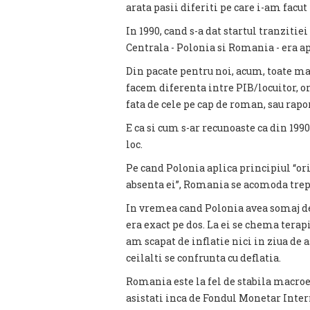
arata pasii diferiti pe care i-am facut 
In 1990, cand s-a dat startul tranzitie
Centrala - Polonia si Romania - era a
Din pacate pentru noi, acum, toate ma
facem diferenta intre PIB/locuitor, o
fata de cele pe cap de roman, sau rap
E ca si cum s-ar recunoaste ca din 199
loc.
Pe cand Polonia aplica principiul “or
absenta ei”, Romania se acomoda trepta
In vremea cand Polonia avea somaj de 
era exact pe dos. La ei se chema terapi
am scapat de inflatie nici in ziua de 
ceilalti se confrunta cu deflatia.
Romania este la fel de stabila macr
asistati inca de Fondul Monetar Inter