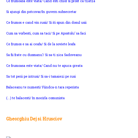
Ce frumoasa este viata/ Cand esti chior si prost ca tzatza
Si ajungi din potcovar/In guvern subsecretar
Ce frumos e cand vin rusii/ Si iti spun din dosul usii
Cum sa vorbesti, cum sa taci/ Si pe Apostolu’ sa faci
Ce frumos e sa ai ceafa/ Si de la soviete leafa
Sa fii frate cu dusmanu’/ Si sa-ti zica Sadoveanu
Ce frumoasa este viata/ Cand nu te apuca greata
Sa tot perii pe intrusi/ Si sa-i tamaiezi pe rusi
Balaceanu te numesti/ Fiindca-n tara reperista
(...) te balacesti/ In mocirla comunista
Gheorghiu Dej si Hrusciov