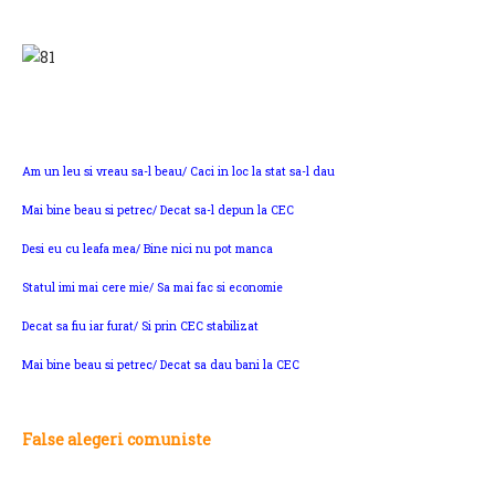
Am un leu si vreau sa-l beau/ Caci in loc la stat sa-l dau
Mai bine beau si petrec/ Decat sa-l depun la CEC
Desi eu cu leafa mea/ Bine nici nu pot manca
Statul imi mai cere mie/ Sa mai fac si economie
Decat sa fiu iar furat/ Si prin CEC stabilizat
Mai bine beau si petrec/ Decat sa dau bani la CEC
False alegeri comuniste