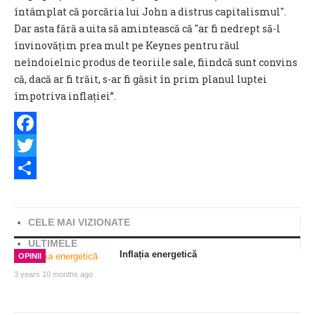
întâmplat că porcăria lui John a distrus capitalismul".
Dar asta fără a uita să amintească că "ar fi nedrept să-l
învinovățim prea mult pe Keynes pentru răul
neîndoielnic produs de teoriile sale, fiindcă sunt convins
că, dacă ar fi trăit, s-ar fi găsit în prim planul luptei
împotriva inflației”.
Facebook
Twitter
Share
CELE MAI VIZIONATE
ULTIMELE
Inflația energetică
OPINII
3 years 10 months ago