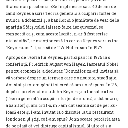
Statesman proclama: <Se împlinesc exact 40 de ani de
când Keynes a scris Teoria generală a ocupării forţei de
muncă, a dobânzii şi a banilor și o jumătate de veac de la
apariția Sfârșitului laissez-faire, iar guvernul se
comportă ca și cum aceste lucrări n-ar fi fost scrise
niciodată>", se menționează în cartea Keynes versus the
"Keynesians"...?, scrisă de T.W. Hutchison în 1977.
Apropo de Teoria lui Keynes, participant în 1975 la o
conferință, Friedrich August von Hayek, laureatul Nobel
pentru economie, a declarat: "Domnilor, m-ați invitat să
vă vorbesc despre un termen care e o noutate, stagflație.
Am stat și m-am gândit și cred că am un răspuns. În ’36,
după ce prietenul meu John Keynes și-a lansat cartea
(Teoria generală a ocupării forței de muncă, a dobânzii și
a banilor) și am citit-o, mi-am dat seama cât de peri­cu­
loasă este și l-am invitat la o dis­cu­ție la un restaurant
londonez. Și știți ce i-am spus? John scoate porcăria asta
de pe piață că vei distruge capitalismul. Și uite că s-a