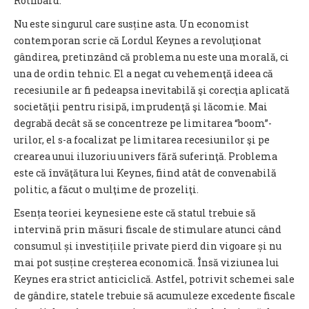
Rothbard.
Nu este singurul care susține asta. Un economist
contemporan scrie că Lordul Keynes a revoluţionat
gândirea, pretinzând că problema nu este una morală, ci
una de ordin tehnic. El a negat cu vehemenţă ideea că
recesiunile ar fi pedeapsa inevitabilă şi corecţia aplicată
societăţii pentru risipă, imprudenţă şi lăcomie. Mai
degrabă decât să se concentreze pe limitarea “boom”-
urilor, el s-a focalizat pe limitarea recesiunilor şi pe
crearea unui iluzoriu univers fără suferinţă. Problema
este că învăţătura lui Keynes, fiind atât de convenabilă
politic, a făcut o mulţime de prozeliţi.
Esența teoriei keynesiene este că statul trebuie să
intervină prin măsuri fiscale de stimulare atunci când
consumul și investițiile private pierd din vigoare și nu
mai pot susține creșterea economică. Însă viziunea lui
Keynes era strict anticiclică. Astfel, potrivit schemei sale
de gândire, statele trebuie să acumuleze excedente fiscale