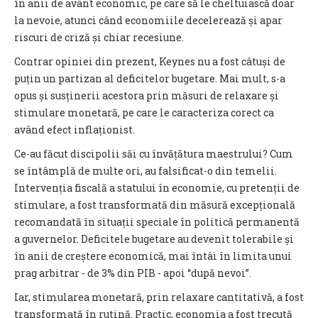
în anii de avânt economic, pe care să le cheltuiască doar
la nevoie, atunci când economiile decelerează și apar
riscuri de criză și chiar recesiune.
Contrar opiniei din prezent, Keynes nu a fost câtuși de
puțin un partizan al deficitelor bugetare. Mai mult, s-a
opus și susținerii acestora prin măsuri de relaxare și
stimulare monetară, pe care le caracteriza corect ca
având efect inflaționist.
Ce-au făcut discipolii săi cu învățătura maestrului? Cum
se întâmplă de multe ori, au falsificat-o din temelii.
Intervenția fiscală a statului în economie, cu pretenții de
stimulare, a fost transformată din măsură excepțională
recomandată în situații speciale în politică permanentă
a guvernelor. Deficitele bugetare au devenit tolerabile și
în anii de creștere economică, mai întâi în limita unui
prag arbitrar - de 3% din PIB - apoi “după nevoi”.
Iar, stimularea monetară, prin relaxare cantitativă, a fost
transformată în rutină. Practic, economia a fost trecută