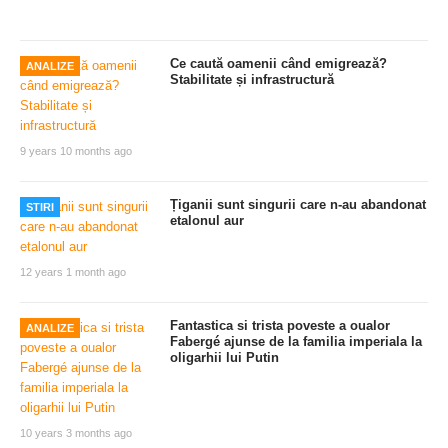
Ce caută oamenii când emigrează?
ANALIZE
Stabilitate și infrastructură
9 years 10 months ago
Țiganii sunt singurii care n-au abandonat
STIRI
etalonul aur
12 years 1 month ago
Fantastica si trista poveste a oualor
ANALIZE
Fabergé ajunse de la familia imperiala la
oligarhii lui Putin
10 years 3 months ago