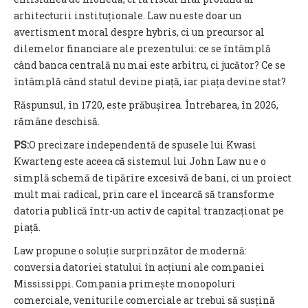
arhitecturii instituționale. Law nu este doar un
avertisment moral despre hybris, ci un precursor al
dilemelor financiare ale prezentului: ce se întâmplă
când banca centrală nu mai este arbitru, ci jucător? Ce se
întâmplă când statul devine piață, iar piața devine stat?
Răspunsul, în 1720, este prăbușirea. Întrebarea, în 2026,
rămâne deschisă.
PS
:
O precizare independentă de spusele lui Kwasi
Kwarteng este aceea că sistemul lui John Law nu e o
simplă schemă de tipărire excesivă de bani, ci un proiect
mult mai radical, prin care el încearcă să transforme
datoria publică într-un activ de capital tranzacționat pe
piață.
Law propune o soluție surprinzător de modernă:
conversia datoriei statului în acțiuni ale companiei
Mississippi. Compania primește monopoluri
comerciale, veniturile comerciale ar trebui să susțină