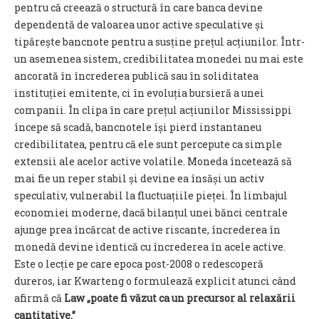
pentru că creează o structură în care banca devine
dependentă de valoarea unor active speculative și
tipărește bancnote pentru a susține prețul acțiunilor. Într-
un asemenea sistem, credibilitatea monedei nu mai este
ancorată în încrederea publică sau în soliditatea
instituției emitente, ci în evoluția bursieră a unei
companii. În clipa în care prețul acțiunilor Mississippi
începe să scadă, bancnotele își pierd instantaneu
credibilitatea, pentru că ele sunt percepute ca simple
extensii ale acelor active volatile. Moneda încetează să
mai fie un reper stabil și devine ea însăși un activ
speculativ, vulnerabil la fluctuațiile pieței. În limbajul
economiei moderne, dacă bilanțul unei bănci centrale
ajunge prea încărcat de active riscante, încrederea în
monedă devine identică cu încrederea în acele active.
Este o lecție pe care epoca post-2008 o redescoperă
dureros, iar Kwarteng o formulează explicit atunci când
afirmă că
Law „poate fi văzut ca un precursor al relaxării
cantitative.”