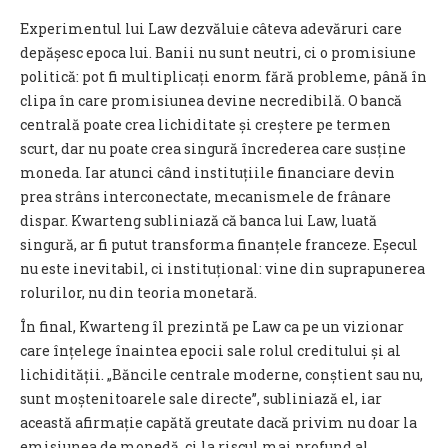
Experimentul lui Law dezvăluie câteva adevăruri care
depășesc epoca lui. Banii nu sunt neutri, ci o promisiune
politică: pot fi multiplicați enorm fără probleme, până în
clipa în care promisiunea devine necredibilă.
O bancă
centrală poate crea lichiditate și creștere pe termen
scurt, dar nu poate crea singură încrederea care susține
moneda
. Iar atunci când instituțiile financiare devin
prea strâns interconectate, mecanismele de frânare
dispar. Kwarteng subliniază că banca lui Law, luată
singură, ar fi putut transforma finanțele franceze. Eșecul
nu este inevitabil, ci instituțional: vine din suprapunerea
rolurilor, nu din teoria monetară.
În final, Kwarteng îl prezintă pe Law ca pe un vizionar
care înțelege înaintea epocii sale rolul creditului și al
lichidității. „Băncile centrale moderne, conștient sau nu,
sunt moștenitoarele sale directe”, subliniază el, iar
această afirmație capătă greutate dacă privim nu doar la
emisiunea de monedă, ci la riscul mai profund al