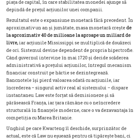
piața de capital, în care stabilitatea monedei ajunge să
depindă de prețul acțiunilor unei companii.
Rezultatul este o expansiune monetară fără precedent. În
aproximativ un an și jumătate, masa monetară crește
de
la aproximativ 40 de milioane la aproape un miliard de
livre,
iar acțiunile Mississippi se multiplică de douăzeci
de ori. Sistemul devine dependent de propria hipertrofie.
Când guvernul intervine în mai 1720 și decide scăderea
administrativă a prețului acțiunilor, întregul mecanism
financiar construit pe hârtie se dezintegrează.
Bancnotele își pierd valoarea odată cu acțiunile, iar
încrederea – singurul activ real al sistemului – dispare
instantaneu. Law este forțat să demisioneze și să
părăsească Franța, iar țara rămâne cu o neîncredere
structurală în finanțele moderne, care o va dezavantaja în
competiția cu Marea Britanie.
Unghiul pe care Kwarteng îl deschide, surprinzător de
actual, este că Law nu eșuează pentru că tipărește bani, ci