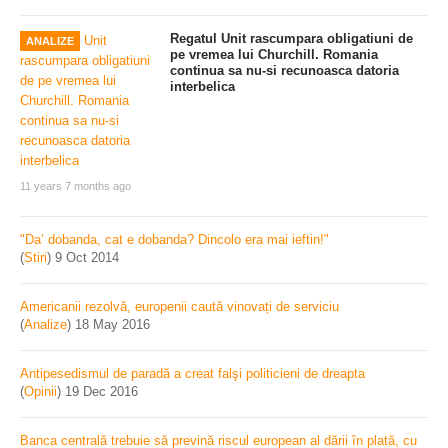
Regatul Unit rascumpara obligatiuni de
ANALIZE
pe vremea lui Churchill. Romania
continua sa nu-si recunoasca datoria
interbelica
11 years 7 months ago
"Da’ dobanda, cat e dobanda? Dincolo era mai ieftin!"
(
Stiri
)
9 Oct 2014
Americanii rezolvă, europenii caută vinovați de serviciu
(
Analize
)
18 May 2016
Antipesedismul de paradă a creat falşi politicieni de dreapta
(
Opinii
)
19 Dec 2016
Banca centrală trebuie să prevină riscul european al dării în plată, cu