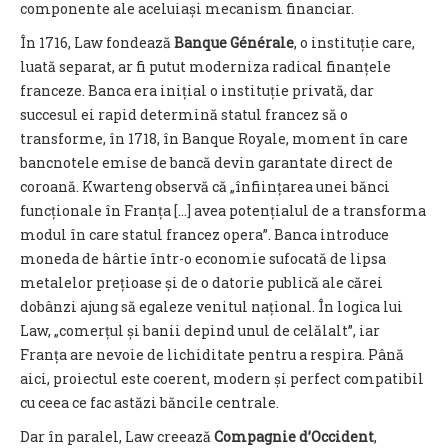
componente ale aceluiași mecanism financiar.
În 1716, Law fondează
Banque Générale
, o instituție care,
luată separat, ar fi putut moderniza radical finanțele
franceze. Banca era inițial o instituție privată, dar
succesul ei rapid determină statul francez să o
transforme, în 1718, în Banque Royale, moment în care
bancnotele emise de bancă devin garantate direct de
coroană. Kwarteng observă că „înființarea unei bănci
funcționale în Franța […] avea potențialul de a transforma
modul în care statul francez opera”. Banca introduce
moneda de hârtie într-o economie sufocată de lipsa
metalelor prețioase și de o datorie publică ale cărei
dobânzi ajung să egaleze venitul național. În logica lui
Law, „comerțul și banii depind unul de celălalt”, iar
Franța are nevoie de lichiditate pentru a respira. Până
aici, proiectul este coerent, modern și perfect compatibil
cu ceea ce fac astăzi băncile centrale.
Dar în paralel, Law creează
Compagnie d’Occident
,