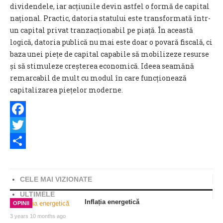
dividendele, iar acțiunile devin astfel o formă de capital
național. Practic, datoria statului este transformată într-
un capital privat tranzacționabil pe piață. În această
logică, datoria publică nu mai este doar o povară fiscală, ci
baza unei piețe de capital capabile să mobilizeze resurse
și să stimuleze creșterea economică. Ideea seamănă
remarcabil de mult cu modul în care funcționează
capitalizarea piețelor moderne.
Facebook
Twitter
Share
CELE MAI VIZIONATE
ULTIMELE
Inflația energetică
OPINII
3 years 10 months ago