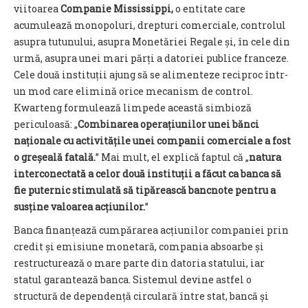
viitoarea
Companie Mississippi,
o entitate care
acumulează monopoluri, drepturi comerciale, controlul
asupra tutunului, asupra Monetăriei Regale și, în cele din
urmă, asupra unei mari părți a datoriei publice franceze.
Cele două instituții ajung să se alimenteze reciproc într-
un mod care elimină orice mecanism de control.
Kwarteng formulează limpede această simbioză
periculoasă: „
Combinarea operațiunilor unei bănci
naționale cu activitățile unei companii comerciale a fost
o greșeală fatală.
” Mai mult, el explică faptul că „
natura
interconectată a celor două instituții a făcut ca banca să
fie puternic stimulată să tipărească bancnote pentru a
susține valoarea acțiunilor.
”
Banca finanțează cumpărarea acțiunilor companiei prin
credit și emisiune monetară, compania absoarbe și
restructurează o mare parte din datoria statului, iar
statul garantează banca. Sistemul devine astfel o
structură de dependență circulară între stat, bancă și