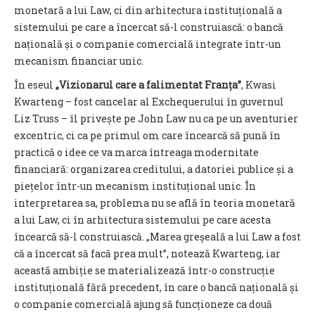
monetară a lui Law, ci din arhitectura instituțională a
sistemului pe care a încercat să-l construiască: o bancă
națională și o companie comercială integrate într-un
mecanism financiar unic.
În eseul
„Vizionarul care a falimentat Franța”
, Kwasi
Kwarteng – fost cancelar al Exchequerului în guvernul
Liz Truss – îl privește pe John Law nu ca pe un aventurier
excentric, ci ca pe primul om care încearcă să pună în
practică o idee ce va marca întreaga modernitate
financiară: organizarea creditului, a datoriei publice și a
piețelor într-un mecanism instituțional unic. În
interpretarea sa, problema nu se află în teoria monetară
a lui Law, ci în arhitectura sistemului pe care acesta
încearcă să-l construiască. „Marea greșeală a lui Law a fost
că a încercat să facă prea mult”, notează Kwarteng, iar
această ambiție se materializează într-o construcție
instituțională fără precedent, în care o bancă națională și
o companie comercială ajung să funcționeze ca două