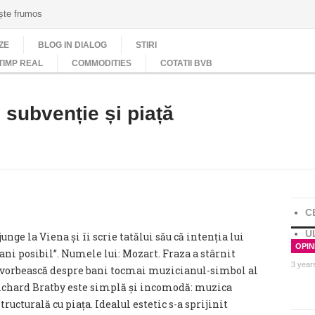
ește frumos
ZE
BLOG IN DIALOG
STIRI
TIMP REAL
COMMODITIES
COTATII BVB
 subvenție și piață
C
U
junge la Viena și îi scrie tatălui său că intenția lui
OPINI
ani posibil”. Numele lui: Mozart. Fraza a stârnit
3 year
 vorbească despre bani tocmai muzicianul-simbol al
 Richard Bratby este simplă și incomodă: muzica
ructurală cu piața. Idealul estetic s-a sprijinit