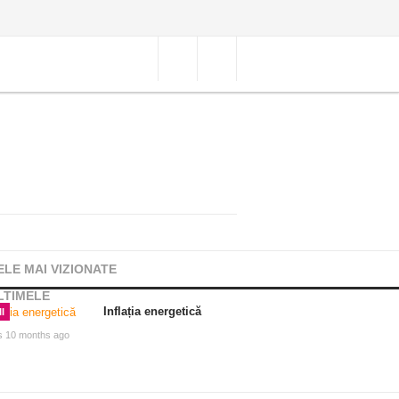
ELE MAI VIZIONATE
LTIMELE
Inflația energetică
I
s 10 months ago