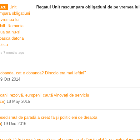
Regatul Unit rascumpara obligatiuni de pe vremea lui
IZE
rs 7 months ago
dobanda, cat e dobanda? Dincolo era mai ieftin!"
)
9 Oct 2014
canii rezolvă, europenii caută vinovați de serviciu
ize
)
18 May 2016
sedismul de paradă a creat falşi politicieni de dreapta
i
)
19 Dec 2016
centrală trebuie să prevină riscul european al dării în plată, cu ajutorul instan