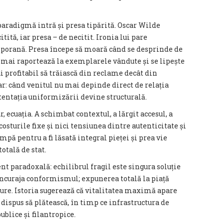
paradigmă intră și presa tipărită. Oscar Wilde
tită, iar presa – de necitit. Ironia lui pare
orană. Presa începe să moară când se desprinde de
 mai raportează la exemplarele vândute și se lipește
i profitabil să trăiască din reclame decât din
 când venitul nu mai depinde direct de relația
, tentația uniformizării devine structurală.
r, ecuația. A schimbat contextul, a lărgit accesul, a
osturile fixe și nici tensiunea dintre autenticitate și
pă pentru a fi lăsată integral pieței și prea vie
otală de stat.
t paradoxală: echilibrul fragil este singura soluție
încuraja conformismul; expunerea totală la piață
ure. Istoria sugerează că vitalitatea maximă apare
 dispus să plătească, în timp ce infrastructura de
blice și filantropice.