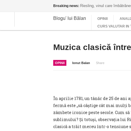
Riesling, vinul care îmbătrân
Breaking news:
Blogu' lui Bălan
OPINII
ANALI
CURS VALUTAR IN 
Muzica clasică între
OPINII
Ionut Balan
Share
În aprilie 1781, un tânăr de 25 de ani a
fermă este „să câștige cât mai mulți b
zâmbete ironice peste secole. Cum să
sublimului? Și totuși, observația lui
clasică a trăit mereu într-o tensiune st