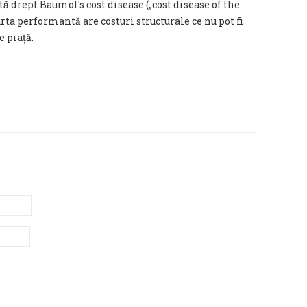
 drept Baumol's cost disease („cost disease of the
arta performantă are costuri structurale ce nu pot fi
 piață.