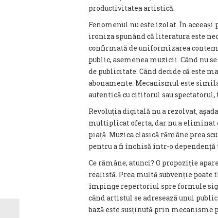
productivitatea artistică.
Fenomenul nu este izolat. În aceeași 
ironiza spunând că literatura este neci
confirmată de uniformizarea contemp
public, asemenea muzicii. Când nu se
de publicitate. Când decide că este ma
abonamente. Mecanismul este similar:
autentică cu cititorul sau spectatorul
Revoluția digitală nu a rezolvat, așada
multiplicat oferta, dar nu a eliminat c
piață. Muzica clasică rămâne prea scum
pentru a fi închisă într-o dependență t
Ce rămâne, atunci? O propoziție aparen
realistă. Prea multă subvenție poate 
împinge repertoriul spre formule sig
când artistul se adresează unui public
bază este susținută prin mecanisme pu