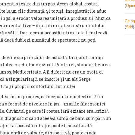
ment, o ieșire din impas. Acces global, costuri
(
Opini
 la un clic distanță. Și totuși, înregistrările aduc
mingul a erodat valoarea unitară a produsului. Muzica
Ce re
evenimentul live – din intimitatea instrumentului
(
Stiri
ă a sălii. Dar tocmai această intimitate limitează
nă dacă dublezi numărul de spectatori; nu poți
e devine surprinzător de actuală. Dirijorul român
rmitatea mediului muzical. Pentru el, standardizarea
mos. Mediocritate. A fi diferit nu era un moft, ci
că a singularității se înscrie și un alt Serge,
ntității proprii confortului formulei.
isc nu un progres, ci începutul unui declin. Prin
era o formă de nivelare în jos – marile filarmonici
e. Cuvântul pe care îl rostea fără ezitare era „criză”.
ci un diagnostic: când aceeași sumă de bani cumpără un
ție. Iar această inflație poate fi și culturală.
bundență de valoare; dimpotrivă, poate eroda