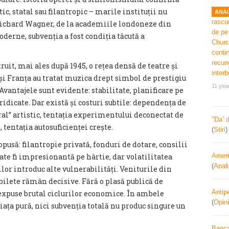
tic, statal sau filantropic – marile instituții nu
ANAL
 Richard Wagner, de la academiile londoneze din
oderne, subvenția a fost condiția tăcută a
it, mai ales după 1945, o rețea densă de teatre și
și Franța au tratat muzica drept simbol de prestigiu
11 yea
 Avantajele sunt evidente: stabilitate, planificare pe
dicate. Dar există și costuri subtile: dependența de
ral” artistic, tentația experimentului deconectat de
"Da’ 
 tentația autosuficienței crește.
(
Stiri
usă: filantropie privată, fonduri de dotare, consilii
te fi impresionantă pe hârtie, dar volatilitatea
Ameri
(
Anal
ilor introduc alte vulnerabilități. Veniturile din
 bilete rămân decisive. Fără o plasă publică de
Antipe
 expuse brutal ciclurilor economice. În ambele
(
Opini
piața pură, nici subvenția totală nu produc singure un
Banca 