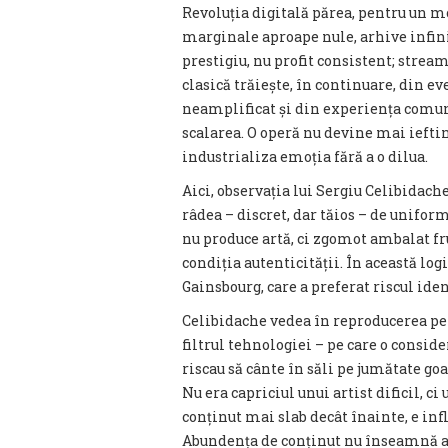
Revoluția digitală părea, pentru un mo
marginale aproape nule, arhive infinite
prestigiu, nu profit consistent; strea
clasică trăiește, în continuare, din 
neamplificat și din experiența comun
scalarea. O operă nu devine mai iefti
industrializa emoția fără a o dilua.
Aici, observația lui Sergiu Celibidach
râdea – discret, dar tăios – de unifo
nu produce artă, ci zgomot ambalat fru
condiția autenticității. În această logi
Gainsbourg, care a preferat riscul ide
Celibidache vedea în reproducerea pe d
filtrul tehnologiei – pe care o consid
riscau să cânte în săli pe jumătate goal
Nu era capriciul unui artist dificil, 
conținut mai slab decât înainte, e infla
Abundența de conținut nu înseamnă a