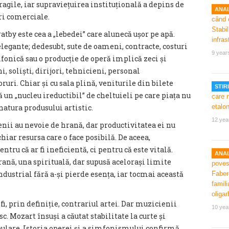
agile, iar supraviețuirea instituțională a depins de
ANAL
ri comerciale.
by este cea a „lebedei” care alunecă ușor pe apă.
elegante; dedesubt, sute de oameni, contracte, costuri
9 year
imfonică sau o producție de operă implică zeci și
, soliști, dirijori, tehnicieni, personal
ruri. Chiar și cu sala plină, veniturile din bilete
STIRI
ă un „nucleu ireductibil” de cheltuieli pe care piața nu
 natura produsului artistic.
12 yea
nii au nevoie de hrană, dar productivitatea ei nu
chiar resursa care o face posibilă. De aceea,
entru că ar fi ineficientă, ci pentru că este vitală.
ANAL
rană, una spirituală, dar supusă acelorași limite
ndustrial fără a-și pierde esența, iar tocmai această
fi, prin definiție, contrariul artei. Dar muzicienii
10 yea
. Mozart însuși a căutat stabilitate la curte și
ulare. Istoria operei și a simfonismului confirmă