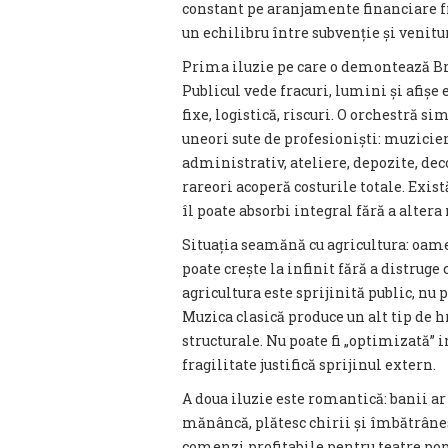
constant pe aranjamente financiare fr
un echilibru între subvenție și venitu
Prima iluzie pe care o demontează Brat
Publicul vede fracuri, lumini și afișe 
fixe, logistică, riscuri. O orchestră s
uneori sute de profesioniști: muzicieni
administrativ, ateliere, depozite, deco
rareori acoperă costurile totale. Exist
îl poate absorbi integral fără a altera
Situația seamănă cu agricultura: oame
poate crește la infinit fără a distruge 
agricultura este sprijinită public, nu p
Muzica clasică produce un alt tip de h
structurale. Nu poate fi „optimizată” i
fragilitate justifică sprijinul extern.
A doua iluzie este romantică: banii ar 
mănâncă, plătesc chirii și îmbătrânesc
comenzi profitabile pentru teatre pop