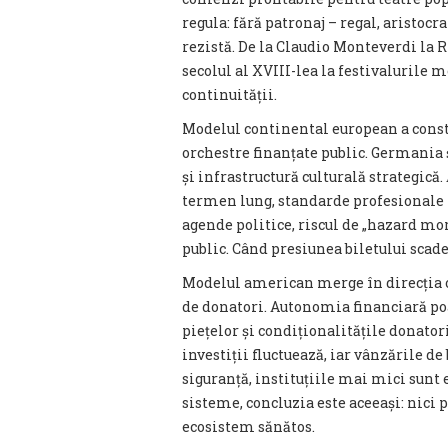
regula: fără patronaj – regal, aristocra
rezistă. De la Claudio Monteverdi la
secolul al XVIII-lea la festivalurile m
continuității.
Modelul continental european a constru
orchestre finanțate public. Germania 
și infrastructură culturală strategică.
termen lung, standarde profesionale ri
agende politice, riscul de „hazard mo
public. Când presiunea biletului scade,
Modelul american merge în direcția op
de donatori. Autonomia financiară poa
piețelor și condiționalitățile donator
investiții fluctuează, iar vânzările de
siguranță, instituțiile mai mici sunt
sisteme, concluzia este aceeași: nici 
ecosistem sănătos.