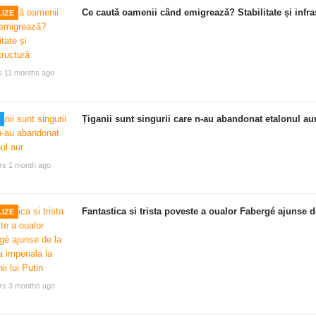
Ce caută oamenii când emigrează? Stabilitate și infra
IZE
s 11 months ago
Țiganii sunt singurii care n-au abandonat etalonul au
rs 1 month ago
Fantastica si trista poveste a oualor Fabergé ajunse de
IZE
rs 3 months ago