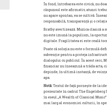
În fond, întrebarea este civică, nu do
răspunsul este afirmativ, atunci trebui
nu apare spontan; ea se cultivă. Însea
responsabilă, transparență și o relație
Bratby avertizează. Muzica clasică a s
nu este imună la populism, la oportu
digitale. Fragilitatea ei este reală to
Poate că soluția nu este o formulă defi
subvenție pentru a proteja infrastruct
dialogului cu publicul. În acest cerc,
financiar nu înseamnă a trăda arta, ci 
depinde, în ultimă instanță, de voinț
apa.
Notă:
Textul de față pornește de la id
prezentate în cadrul The Engelsberg 
în eseul „A Wealth of Classical Music”
mai larg al economiei culturii, în spe