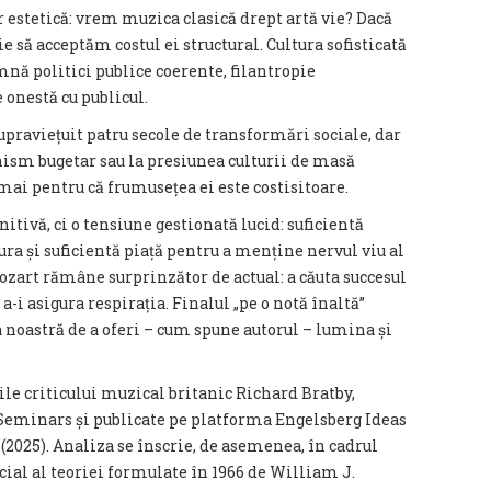
ar estetică: vrem muzica clasică drept artă vie? Dacă
e să acceptăm costul ei structural. Cultura sofisticată
mnă politici publice coerente, filantropie
 onestă cu publicul.
upraviețuit patru secole de transformări sociale, dar
nism bugetar sau la presiunea culturii de masă
cmai pentru că frumusețea ei este costisitoare.
nitivă, ci o tensiune gestionată lucid: suficientă
ura și suficientă piață pentru a menține nervul viu al
 Mozart rămâne surprinzător de actual: a căuta succesul
a-i asigura respirația. Finalul „pe o notă înaltă”
a noastră de a oferi – cum spune autorul – lumina și
eile criticului muzical britanic Richard Bratby,
Seminars și publicate pe platforma Engelsberg Ideas
 (2025). Analiza se înscrie, de asemenea, în cadrul
cial al teoriei formulate în 1966 de William J.