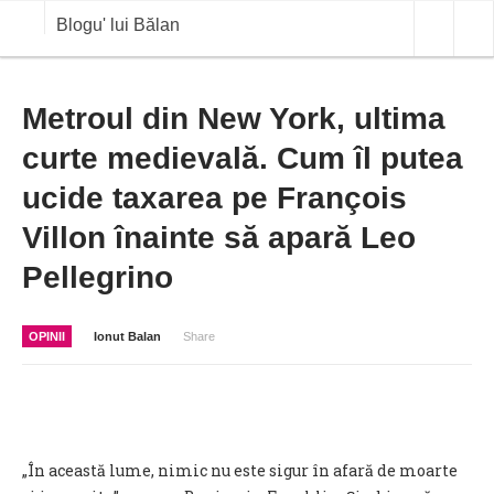
Blogu' lui Bălan
OPINII
Metroul din New York, ultima
curte medievală. Cum îl putea
ANALIZE
ucide taxarea pe François
BLOG IN DIALOG
Villon înainte să apară Leo
STIRI
Pellegrino
CURS VALUTAR IN TIMP REAL
COMMODITIES
OPINII
Ionut Balan
Share
COTATII BVB
„În această lume, nimic nu este sigur în afară de moarte