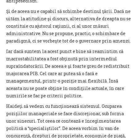
antipesedism.
Şi de aceea nu e capabil să schimbe destinul ţării. Dacă ne
uităm la atitudine şi discurs, alternativa de dreapta nu se
constituie cu ajutorul raţiunii, ci al unor măsuri
administrative. Nu se propune, practic, o schimbare de
paradigmă, ci se vorbeşte tot de o guvernare prin amenzi.
Iar dacă suntem la acest punct e bine să reamintim că
macrostabilitatea a fost obţinută prin intermediul
supraîndatorării. De aceea e şi foarte greu de redistribuit
majorarea PIB. Cel care ar putea să o facă e
managementul, printr-o poziţie mai flexibilă. Însă
aceasta nu se poate obţine în condiţiile actuale, în care
numirile se fac pe criterii politice.
Haideţi să vedem cu funcţionează sistemul. Ocuparea
poziţiilor manageriale se face discreţionar, sub forma
unor sinecuri. Tot ceea ce contează e înregimentarea
politică a “specialiştilor”. De aceea vorbim în van de
concurenţă, drepturi de proprietate, economie de piaţă,