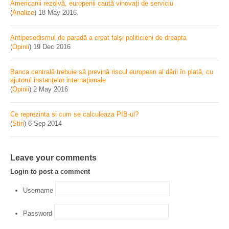
Americanii rezolvă, europenii caută vinovați de serviciu
(
Analize
)
18 May 2016
Antipesedismul de paradă a creat falşi politicieni de dreapta
(
Opinii
)
19 Dec 2016
Banca centrală trebuie să prevină riscul european al dării în plată, cu
ajutorul instanţelor internaţionale
(
Opinii
)
2 May 2016
Ce reprezinta si cum se calculeaza PIB-ul?
(
Stiri
)
6 Sep 2014
Leave your comments
Login to post a comment
Username
Password