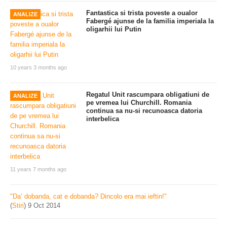
Fantastica si trista poveste a oualor
ANALIZE
Fabergé ajunse de la familia imperiala la
oligarhii lui Putin
10 years 3 months ago
Regatul Unit rascumpara obligatiuni de
ANALIZE
pe vremea lui Churchill. Romania
continua sa nu-si recunoasca datoria
interbelica
11 years 7 months ago
"Da’ dobanda, cat e dobanda? Dincolo era mai ieftin!"
(
Stiri
)
9 Oct 2014