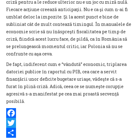
criză pentru a le reduce ulterior nu e un joc cu miză nulă.
Fiecare acţiune creează anticipaţii. Nu e ca şi cum n-ai fi
umblat deloc la impozite. Şi la acest punct e bine de
subliniat cât de mult contează timingul. În manualele de
economie scrie să nu înăspreşti fiscalitatea pe timp de
criză, fiindcă acest lucru face, de pildă, ca în România să
se prelungească momentul critic, iar Polonia să nu se
confrunte cu aşa ceva.
De fapt, indiferent cum e “vândută” economic, triplarea
datoriei publice în raportul cu PIB, cea care a servit
finanţării unor deficite bugetare uriaşe, vădeşte că s-a
furat în plină criză. Adică, ceea ce se numeşte corupţie
agresivă s-a manifestat pe cea mai proastă secvenţă
posibilă.
Facebook
Twitter