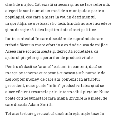
clasă de mijloc. Cât există sinecuri şi nu se face reformă,
alegerile sunt numai un mod de a manipula o parte a
populaţiei, cea care a mers la vot, în detrimentul
majorităţii, ce a refuzat să o facă, fiindcă nu are încredere
şi nu doreşte să-i dea legitimitate clasei politice.
Iar în contextul în care discutăm de supraîndatorare
trebuie făcut un mare efort în a extinde clasa de mijloc.
Aceea care economiseşte şi dezvoltă societatea, cu
ajutorul pieţelor şi sporurilor de productivitate.
Pentru că dacă se “aruncă” cu bani în oameni, dacă se
merge pe schema europeană cunoscută sub numele de
helicopter money, de care am pomenit în articolul
precedent, nu se poate “hrăni” productivitatea şi să se
aloce eficient resursele prin intermediul pieţelor. Nu se
poate obţine bunăstare fără mâna invizibilă a pieţei de
care discuta Adam Smith.
Tot aici trebuie precizat că dacă măreşti nişte taxe în