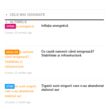
Share
CELE MAI VIZIONATE
ULTIMELE
Inflația energetică
OPINII
3 years 10 months ago
Ce caută oamenii când emigrează?
ANALIZE
Stabilitate și infrastructură
9 years 11 months ago
Țiganii sunt singurii care n-au abandonat
STIRI
etalonul aur
12 years 1 month ago