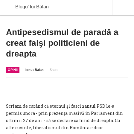
Blogu' lui Bălan
OPINII
Antipesedismul de paradă a
creat falşi politicieni de
ANALIZE
dreapta
BLOG IN DIALOG
STIRI
OPINII
Ionut Balan
Share
CURS VALUTAR IN TIMP REAL
COMMODITIES
COTATII BVB
Scriam de curând că eternul şi fascinantul PSD le-a
permis unora - prin prezenţa masivă în Parlament din
ultimii 27 de ani - să se declare ca fiind de dreapta. Cu
alte cuvinte, liberalismul din România e doar