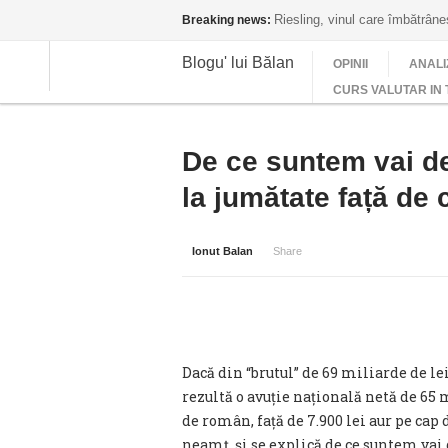
Riesling, vinul care îmbătrân
Breaking news:
Blogu' lui Bălan
OPINII
ANALI
CURS VALUTAR IN 
De ce suntem vai de
la jumătate față de
Ionut Balan
Share
Dacă din “brutul” de 69 miliarde de lei
rezultă o avuție națională netă de 65 
de român, față de 7.900 lei aur pe cap 
neamț, și se explică de ce suntem vai 