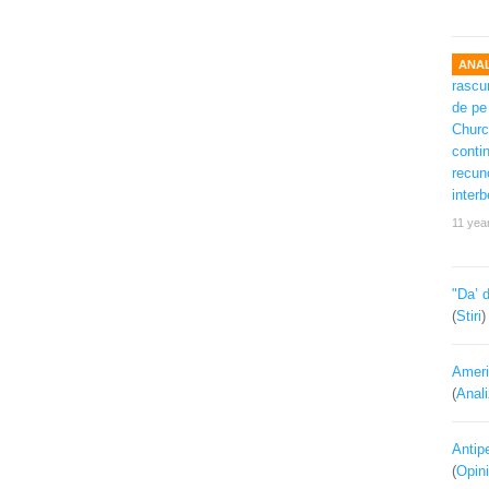
ANAL
11 yea
"Da’ 
(
Stiri
Ameri
(
Anal
Antipe
(
Opini