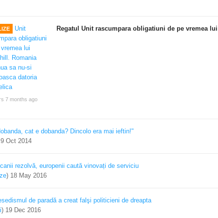
Regatul Unit rascumpara obligatiuni de pe vremea lui
IZE
rs 7 months ago
dobanda, cat e dobanda? Dincolo era mai ieftin!"
)
9 Oct 2014
canii rezolvă, europenii caută vinovați de serviciu
ize
)
18 May 2016
sedismul de paradă a creat falşi politicieni de dreapta
i
)
19 Dec 2016