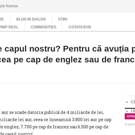
ește frumos
ZE
BLOG IN DIALOG
STIRI
TIMP REAL
COMMODITIES
COTATII BVB
 capul nostru? Pentru că avuția 
 cea pe cap de englez sau de fran
C
U
 aur se scade datoria publică de 4 miliarde de lei,
OPINI
miliarde lei aur, ceea ce înseamnă 3.800 lei aur pe cap
3 year
de englez, 7.700 pe cap de francez sau 6.500 pe cap de
de capul nostru!