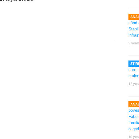
ANAL
9 year
STIRI
12 yea
ANAL
10 yea