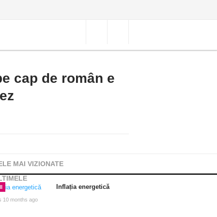
pe cap de român e
cez
ELE MAI VIZIONATE
LTIMELE
Inflația energetică
I
s 10 months ago