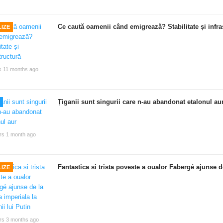
Ce caută oamenii când emigrează? Stabilitate și infra
IZE
s 11 months ago
Țiganii sunt singurii care n-au abandonat etalonul au
rs 1 month ago
Fantastica si trista poveste a oualor Fabergé ajunse de
IZE
rs 3 months ago