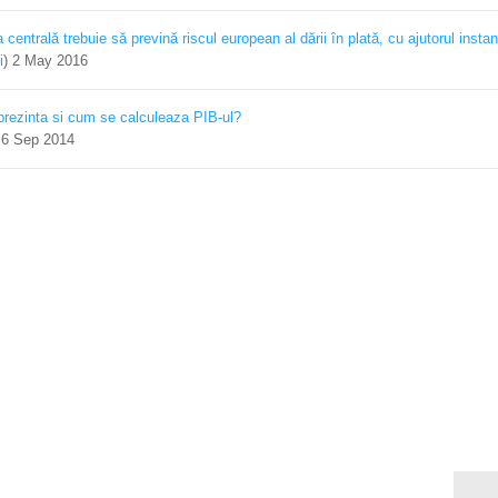
centrală trebuie să prevină riscul european al dării în plată, cu ajutorul instan
i
)
2 May 2016
prezinta si cum se calculeaza PIB-ul?
)
6 Sep 2014