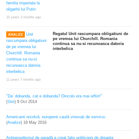
10 years 3 months ago
Regatul Unit rascumpara obligatiuni de
ANALIZE
pe vremea lui Churchill. Romania
continua sa nu-si recunoasca datoria
interbelica
11 years 7 months ago
"Da’ dobanda, cat e dobanda? Dincolo era mai ieftin!"
(
Stiri
)
9 Oct 2014
Americanii rezolvă, europenii caută vinovați de serviciu
(
Analize
)
18 May 2016
Antipesedismul de paradă a creat falşi politicieni de dreapta