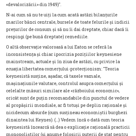
«devalorizării» din 1949)".
N-ai cum să nu te uiți la cum arată astăzi bilanțurile
marilor bănci centrale, bursele de toate felurile și indicii
prețurilor de consum și să nu îi dai dreptate, chiar dacă îi
respingi (pe bună dreptate) remediile.
O altă observație valoroasă a lui Eaton se referă la
inconsistența și chiar ipocrizia pozițiilor keynesiene
mainstream, actuale și în ziua de astăzi, cu privire la
ecuația libertatea comerțului-protecționism: "Teoria
keynesistă susține, așadar, că taxele vamale,
mașinațiunile valutare, controlul asupra comerțului și
celelalte măsuri similare ale «războiului economic»,
oricât sunt de puțin recomandabile din punctul de vedere
al propășirii mondiale, ar fi totuși pe deplin raționale și
nicidecum absurde (cum susțineau economiștii burghezi
dinaintea lui Keynes). (...) Vedem încă o dată cum teoria
keynesistă încearcă să dea o explicație rațională practicii
monopoliștilor (și anume folosirii puterii de stat pentru