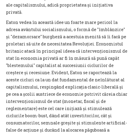
ale capitalismului, adică proprietatea și inițiativa
privată.
Eaton vedea în această idee un foarte mare pericol la
adresa avântului socialismului, o formă de "îmblânzire"
și "dezamorsare" burgheză a acestuia menită să îi facă pe
proletari să uite de necesitatea Revoluției. Economistul
britanic atacă în principal ideea că intervenționismul de
stat în economia privată ar fi în măsură să pună capăt
"blestemului" capitalist al succesiunii ciclurilor de
creștere și recesiune. Evident, Eaton se raportează la
aceste cicluri ca la un dat fundamental de neînlăturat al
capitalismului, respingând explicația clasic-liberală și
pe cea a școlii austriece de economie potrivit căreia chiar
intervenționismul de stat (monetar, fiscal și de
reglementare) este cel care inițiază și stimulează
ciclurile boom-bust, dând atât investitorilor, cât și
consumatorilor, semnale greșite și stimulente artificial-
false de acțiune și ducând la alocarea păguboasă a