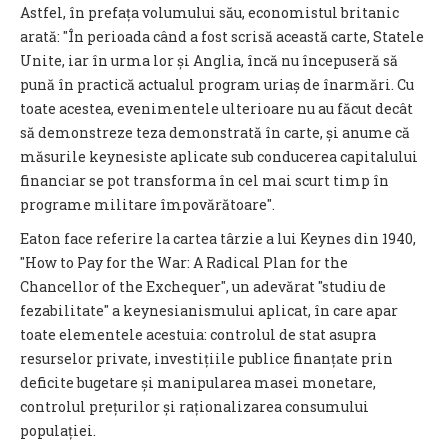
Astfel, în prefața volumului său, economistul britanic
arată: "În perioada când a fost scrisă această carte, Statele
Unite, iar în urma lor și Anglia, încă nu începuseră să
pună în practică actualul program uriaș de înarmări. Cu
toate acestea, evenimentele ulterioare nu au făcut decât
să demonstreze teza demonstrată în carte, și anume că
măsurile keynesiste aplicate sub conducerea capitalului
financiar se pot transforma în cel mai scurt timp în
programe militare împovărătoare".
Eaton face referire la cartea târzie a lui Keynes din 1940,
"How to Pay for the War: A Radical Plan for the
Chancellor of the Exchequer", un adevărat "studiu de
fezabilitate" a keynesianismului aplicat, în care apar
toate elementele acestuia: controlul de stat asupra
resurselor private, investițiile publice finanțate prin
deficite bugetare și manipularea masei monetare,
controlul prețurilor și raționalizarea consumului
populației.