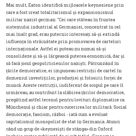
Mai mult, Eaton identifică mijloacele keynesiene prin
care a fost creat totalitarismul și expansionismul
militar nazist german: "Cei care stăteau în fruntea
sistemului industrial al Germaniei, concentrat în cel
mai înalt grad, erau puternic interesați să-și extindă
influența în străinătate prin promovarea de carteluri
internaționale. Astfel ei puteau nu numai să-și
consolideze și să-și lărgească puterea economică, dar și
să facă jocul geopoliticienilor naziști. Pătrunzând în
țările democratice, ei impuneau restricții de cartel în
domeniul investițiilor, producției și folosirii forței de
muncă. Aceste restricții, indiferent de scopul pe care îl
urmăreau, au contribuit la slăbirea țărilor democratice,
pregătind astfel terenul pentru lovituri diplomatice ca
Münchenul și chiar pentru cucerirea lor militară. Social
democrație, fascism, război - iată cum a evoluat
capitalismul monopolist de stat în Germania. Atunci
când un grup de «keynesiști de stânga» din Oxford