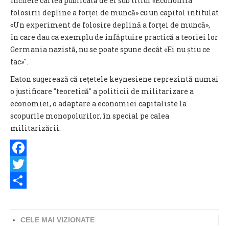
încheie cartea publicată de ei sub titlul «Economia
folosirii depline a forței de muncă» cu un capitol intitulat
«Un experiment de folosire deplină a forței de muncă»,
în care dau ca exemplu de înfăptuire practică a teoriei lor
Germania nazistă, nu se poate spune decât «Ei nu știu ce
fac»".
Eaton sugerează că rețetele keynesiene reprezintă numai
o justificare "teoretică" a politicii de militarizare a
economiei, o adaptare a economiei capitaliste la
scopurile monopolurilor, în special pe calea
militarizării.
Facebook
Twitter
Share
CELE MAI VIZIONATE