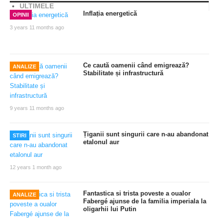
ULTIMELE
Inflația energetică
OPINII
3 years 11 months ago
Ce caută oamenii când emigrează?
ANALIZE
Stabilitate și infrastructură
9 years 11 months ago
Țiganii sunt singurii care n-au abandonat
STIRI
etalonul aur
12 years 1 month ago
Fantastica si trista poveste a oualor
ANALIZE
Fabergé ajunse de la familia imperiala la
oligarhii lui Putin