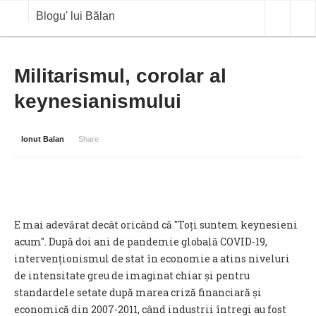
Blogu' lui Bălan
OPINII
Militarismul, corolar al
keynesianismului
ANALIZE
BLOG IN DIALOG
Ionut Balan
Share
STIRI
CURS VALUTAR IN TIMP REAL
COMMODITIES
E mai adevărat decât oricând că "Toți suntem keynesieni
COTATII BVB
acum". După doi ani de pandemie globală COVID-19,
intervenționismul de stat în economie a atins niveluri
de intensitate greu de imaginat chiar și pentru
standardele setate după marea criză financiară și
economică din 2007-2011, când industrii întregi au fost