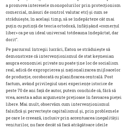
a promova interesele monopolurilor prin protecționism
comercial, măsuri de control valutar etc) și cum se
străduiește, în același timp, să se îndepărteze cât mai
puțin cu putință de teoria ortodoxă, înfățișând «comerțul
liber» ca pe un ideal universal totdeauna îndepărtat, dar
dorit".
Pe parcursul întregii lucrări, Eaton se străduiește să
demonstreze că intervenționismul de stat keynesian
asupra economiei private nu poate ține loc de socialism
real, adică de exproprierea și naționalizarea mijloacelor
de producție, coroborată cu planificarea centrală. Post
factum, având privilegiul unei experiențe istorice de
peste 70 de ani față de autor, putem conchide că, fără să
vrea, acesta a adus argumente prețioase în favoarea pieței
libere. Mai mult, observăm cum intervenționismul
falsifică și pervertește capitalismul și, prin problemele
pe care le creează, inclusiv prin accentuarea inegalității
veniturilor, nu face decât să facă atrăgătoare ideile