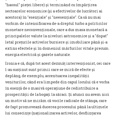
"haosul" pieței libere) și terminând cu împărțirea
sectoarelor economice (și a efectivelor de lucrători ai
acestora) în "esențiale" și "neesențiale". Ca să nu mai
vorbim de intensificarea de-a dreptul turbo a politicilor
monetare neconvenționale, care a dus masa monetară a
principalelor valute la niveluri astronomice și a "dopat"
letal prețurile activelor bursiere și imobiliare până și-a
extins efectele și în domeniul mărfurilor vitale precum
energia electrică și gazele naturale.
Ironia e că, după tot acest dezmăț intervenționist, cei care
l-au susținut sunt primii care se miră de efecte și
deplâng, de exemplu, accentuarea inegalității
veniturilor, când era limpede din capul locului că e vorba
în esență de o masivă operațiune de redistribuire a
prosperității de la bogați la săraci. Și atunci nu avem nici
un motiv să ne mirăm că vocile radicale de stânga, care
de fapt promovează ducerea procesului până la ultimele
lui consecințe (naționalizarea activelor, desființarea