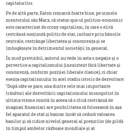
capitalurilor.
Pe de altă parte, Eaton remarcă foarte bine, pe urmele
mentorului său Marx, că status-quo-ul politico-economic
este caracterizat de crony-capitalism, în care o elită
restrânsă susținută politic de stat, inclusiv prin băncile
centrale, restrânge libertatea și concurența și se
îmbogățește în detrimentul societății în general.
În mod previzibil, autorul nu vede în asta o negație și o
pervertire a capitalismului (inexistent fără libertate și
concurență, conform poziției liberale clasice), ci chiar
esența capitalismului în acel stadiu istoric de dezvoltare:
"După câte se pare, una dintre cele mai importante
trăsături ale dezvoltării capitalismului monopolist în
ultima vreme constă în aceea că o clică restrânsă de
magnați financiari are posibilitatea să folosească în așa
fel aparatul de stat și bancar încât să reducă valoarea
banilor și să ridice nivelul general al prețurilor (de pildă
în timpul ambelor războaie mondiale și al