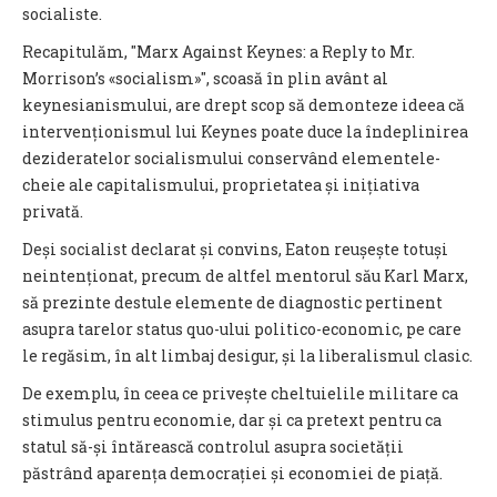
socialiste.
Recapitulăm, "Marx Against Keynes: a Reply to Mr.
Morrison’s «socialism»", scoasă în plin avânt al
keynesianismului, are drept scop să demonteze ideea că
intervenționismul lui Keynes poate duce la îndeplinirea
dezideratelor socialismului conservând elementele-
cheie ale capitalismului, proprietatea și inițiativa
privată.
Deși socialist declarat și convins, Eaton reușește totuși
neintenționat, precum de altfel mentorul său Karl Marx,
să prezinte destule elemente de diagnostic pertinent
asupra tarelor status quo-ului politico-economic, pe care
le regăsim, în alt limbaj desigur, și la liberalismul clasic.
De exemplu, în ceea ce privește cheltuielile militare ca
stimulus pentru economie, dar și ca pretext pentru ca
statul să-și întărească controlul asupra societății
păstrând aparența democrației și economiei de piață.