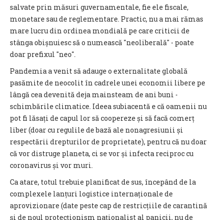
salvate prin măsuri guvernamentale, fie ele fiscale,
monetare sau de reglementare. Practic, nu a mai rămas
mare lucru din ordinea mondială pe care criticii de
stânga obișnuiesc să o numească "neoliberală" - poate
doar prefixul "neo".
Pandemia a venit să adauge o externalitate globală
pasămite de neocolit în cadrele unei economii libere pe
lângă cea devenită deja mainsteam de ani buni -
schimbările climatice. Ideea subiacentă e că oamenii nu
pot fi lăsați de capul lor să coopereze și să facă comerț
liber (doar cu regulile de bază ale nonagresiunii și
respectării drepturilor de proprietate), pentru că nu doar
că vor distruge planeta, ci se vor și infecta reciproc cu
coronavirus și vor muri.
Ca atare, totul trebuie planificat de sus, începând de la
complexele lanțuri logistice internaționale de
aprovizionare (date peste cap de restricțiile de carantină
și de noul protecționism naționalist al panicii, nu de