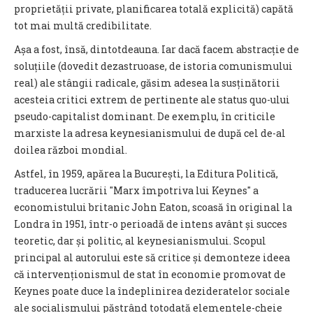
proprietății private, planificarea totală explicită) capătă
tot mai multă credibilitate.
Așa a fost, însă, dintotdeauna. Iar dacă facem abstracție de
soluțiile (dovedit dezastruoase, de istoria comunismului
real) ale stângii radicale, găsim adesea la susținătorii
acesteia critici extrem de pertinente ale status quo-ului
pseudo-capitalist dominant. De exemplu, în criticile
marxiste la adresa keynesianismului de după cel de-al
doilea război mondial.
Astfel, în 1959, apărea la București, la Editura Politică,
traducerea lucrării "Marx împotriva lui Keynes" a
economistului britanic John Eaton, scoasă în original la
Londra în 1951, într-o perioadă de intens avânt și succes
teoretic, dar și politic, al keynesianismului. Scopul
principal al autorului este să critice și demonteze ideea
că intervenționismul de stat în economie promovat de
Keynes poate duce la îndeplinirea dezideratelor sociale
ale socialismului păstrând totodată elementele-cheie