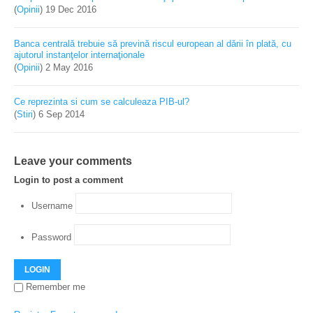
(
Opinii
)
19 Dec 2016
Banca centrală trebuie să prevină riscul european al dării în plată, cu
ajutorul instanţelor internaţionale
(
Opinii
)
2 May 2016
Ce reprezinta si cum se calculeaza PIB-ul?
(
Stiri
)
6 Sep 2014
Leave your comments
Login to post a comment
Username
Password
LOGIN
Remember me