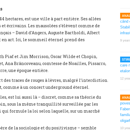
is
ANAL
4 hectares, est une ville à part entière. Ses allées
s et écrivains. Les mausolées s’élèvent comme de
ançais – David d’Angers, Auguste Bartholdi, Albert
en art. Ici, le sommeil éternel prend des
9 year
ith Piaf et Jim Morrison, Oscar Wilde et Chopin,
STIRI
et, Ana Brâncoveanu, comtesse de Noailles, Pissarro,
rre, une époque entière.
12 yea
t des traces de rouges à lèvres, malgré l’interdiction.
, comme à un concert underground éternel.
les, est lui aussi là – discret, comme sa théorie du
ANAL
n, sous la même tranquillité surveillée par les
i qui formule la loi selon laquelle, sur un marché
père de la sociologie et du positivisme – semble
10 yea