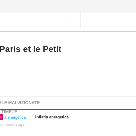
aris et le Petit
ELE MAI VIZIONATE
LTIMELE
Inflația energetică
I
s 10 months ago