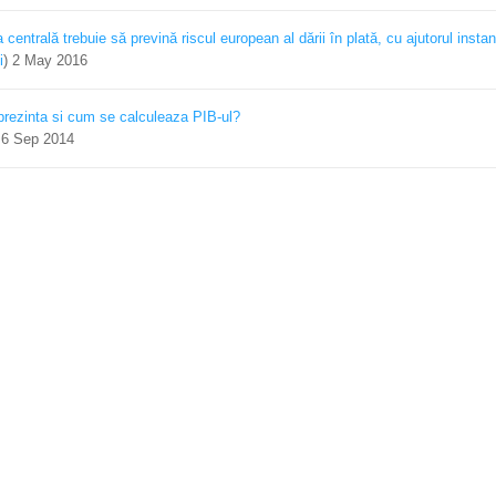
centrală trebuie să prevină riscul european al dării în plată, cu ajutorul instan
i
)
2 May 2016
prezinta si cum se calculeaza PIB-ul?
)
6 Sep 2014