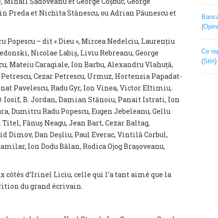
, Mihail Sadoveanu et George Coșbuc, George
in Preda et Nichita Stănescu, ou Adrian Păunescu et
Banca 
(
Opini
 Popescu – dit « Dieu », Mircea Nedelciu, Laurențiu
Ce re
donski, Nicolae Labiș, Liviu Rebreanu, George
(
Stiri
cu, Mateiu Caragiale, Ion Barbu, Alexandru Vlahuță,
l Petrescu, Cezar Petrescu, Urmuz, Hortensia Papadat-
at Pavelescu, Radu Gyr, Ion Vinea, Victor Eftimiu,
. Iosif, B. Jordan, Damian Stănoiu, Panait Istrati, Ion
ura, Dumitru Radu Popescu, Eugen Jebeleanu, Gellu
Titel, Fănuș Neagu, Jean Bart, Cezar Baltag,
d Dimov, Dan Deșliu, Paul Everac, Vintilă Corbul,
Camilar, Ion Dodu Bălan, Rodica Ojog Brașoveanu,
côtés d’Irinel Liciu, celle qui l’a tant aimé que la
rition du grand écrivain.