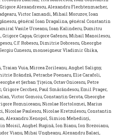
n, Grigore Alexandrescu, Alexandru Flechtenmacher,
Madgearu, Victor Iamandi, Mihail Moruzov, Ioan
ăgănescu, général Ioan Dragalina, général Constantin
amiral Vasile Urseanu, Ioan Kalinderu, Dumitru
 Grigore Capșa, Grigore Gafencu, Mihail Manoilescu,
escu, C.F. Robescu, Dimitrie Dobrescu, Gheorghe
, Sergiu Cunescu, monseigneur Vladimir Ghika,
ă, Traian Vuia, Mircea Zorileanu, Anghel Saligny,
itrie Brândză, Petrache Poenaru, Elie Carafoli,
eorghe et Șerban Țițeica, Octav Onicescu, Petre
c, Grigore Cerchez, Paul Smărăndescu, Emil Prager,
Aslan, Victor Gomoiu, Constantin Gerota, Gheorghe
Grigore Romniceanu, Nicolae Hortolomei, Marius
i, Nicolae Paulescu, Nicolae Kretzulescu, Constantin
rvan, Alexandru Xenopol, Simion Mehedinți,
in Moisil, Anghel Rugină, Ion Bianu, Ion Brezoianu,
Tudor Vianu, Mihai Ungheanu, Alexandru Balaci,