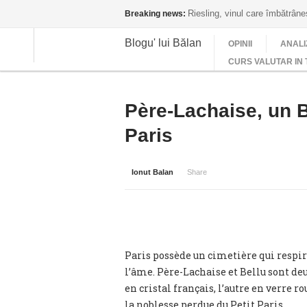
Riesling, vinul care îmbătrân
Breaking news:
Blogu' lui Bălan
OPINII
ANALI
CURS VALUTAR IN 
Père-Lachaise, un Be
Paris
Ionut Balan
Share
Paris possède un cimetière qui respire
l’âme. Père-Lachaise et Bellu sont d
en cristal français, l’autre en verre r
la noblesse perdue du Petit Paris.