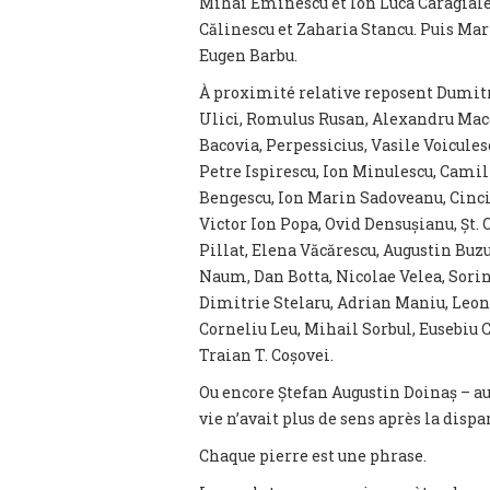
Mihai Eminescu et Ion Luca Caragiale
Călinescu et Zaharia Stancu. Puis Mar
Eugen Barbu.
À proximité relative reposent Dumitru
Ulici, Romulus Rusan, Alexandru Mace
Bacovia, Perpessicius, Vasile Voicules
Petre Ispirescu, Ion Minulescu, Cami
Bengescu, Ion Marin Sadoveanu, Cincin
Victor Ion Popa, Ovid Densușianu, Șt. O
Pillat, Elena Văcărescu, Augustin Buz
Naum, Dan Botta, Nicolae Velea, Sorin 
Dimitrie Stelaru, Adrian Maniu, Leoni
Corneliu Leu, Mihail Sorbul, Eusebiu 
Traian T. Coșovei.
Ou encore Ștefan Augustin Doinaș – aux 
vie n’avait plus de sens après la dispa
Chaque pierre est une phrase.