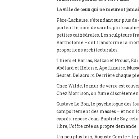
La ville de ceux qui ne meurent jama
Père-Lachaise, s’étendant sur plus de 4
portent le nom de saints, philosophe
petites cathédrales. Les sculpteurs fr
Bartholomé – ont transformé la mort 
proportions architecturales.
Thiers et Barras, Balzac et Proust, Éd
Abélard et Héloïse, Apollinaire, Muss
Seurat, Delacroix. Derrière chaque pie
Chez Wilde, le mur de verre est couver
Chez Morrison, on fume discrètement
Gustave Le Bon, le psychologue des fou
comportement des masses – et non loi
cyprès, repose Jean-Baptiste Say, celu
libre, l’offre crée sa propre demande.
Un peu plus loin, Auguste Comte – le 