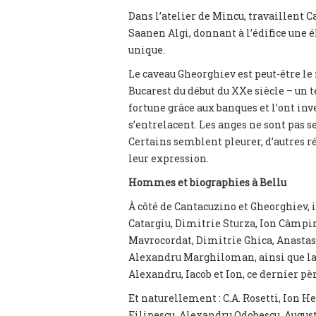
Dans l’atelier de Mincu, travaillent
Saanen Algi, donnant à l’édifice une 
unique.
Le caveau Gheorghiev est peut-être l
Bucarest du début du XXe siècle – un 
fortune grâce aux banques et l’ont inve
s’entrelacent. Les anges ne sont pas
Certains semblent pleurer, d’autres ré
leur expression.
Hommes et biographies à Bellu
À côté de Cantacuzino et Gheorghiev, i
Catargiu, Dimitrie Sturza, Ion Câmpin
Mavrocordat, Dimitrie Ghica, Anastas
Alexandru Marghiloman, ainsi que la 
Alexandru, Iacob et Ion, ce dernier pè
Et naturellement : C.A. Rosetti, Ion H
Filipescu, Alexandru Odobescu, Augus