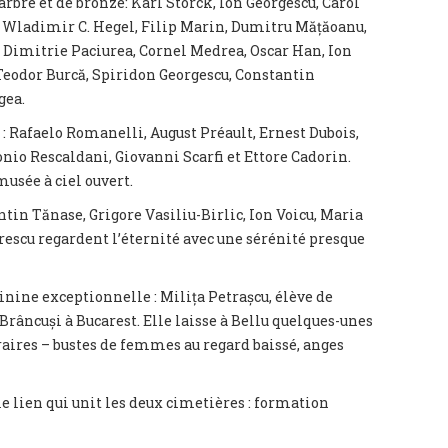
rbre et de bronze: Karl Storck, Ion Georgescu, Carol
e, Wladimir C. Hegel, Filip Marin, Dumitru Mățăoanu,
 Dimitrie Paciurea, Cornel Medrea, Oscar Han, Ion
Teodor Burcă, Spiridon Georgescu, Constantin
gea.
s : Rafaelo Romanelli, August Préault, Ernest Dubois,
io Rescaldani, Giovanni Scarfi et Ettore Cadorin.
usée à ciel ouvert.
in Tănase, Grigore Vasiliu-Birlic, Ion Voicu, Maria
escu regardent l’éternité avec une sérénité presque
nine exceptionnelle : Milița Petrașcu, élève de
 Brâncuși à Bucarest. Elle laisse à Bellu quelques-unes
aires – bustes de femmes au regard baissé, anges
e lien qui unit les deux cimetières : formation