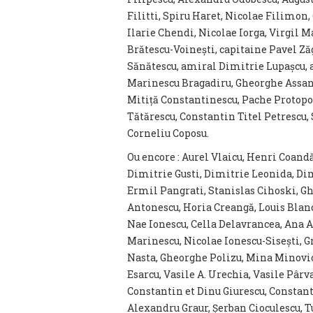
Filitti, Spiru Haret, Nicolae Filimo
Ilarie Chendi, Nicolae Iorga, Virgil 
Brătescu-Voinești, capitaine Pavel Z
Sănătescu, amiral Dimitrie Lupașcu, 
Marinescu Bragadiru, Gheorghe Assan,
Mitiță Constantinescu, Pache Protopop
Tătărescu, Constantin Titel Petrescu
Corneliu Coposu.
Ou encore : Aurel Vlaicu, Henri Coand
Dimitrie Gusti, Dimitrie Leonida, Dim
Ermil Pangrati, Stanislas Cihoski, Gh
Antonescu, Horia Creangă, Louis Blan
Nae Ionescu, Cella Delavrancea, Ana 
Marinescu, Nicolae Ionescu-Sisești, 
Nasta, Gheorghe Polizu, Mina Minovic
Esarcu, Vasile A. Urechia, Vasile Pâ
Constantin et Dinu Giurescu, Constant
Alexandru Graur, Șerban Cioculescu, 