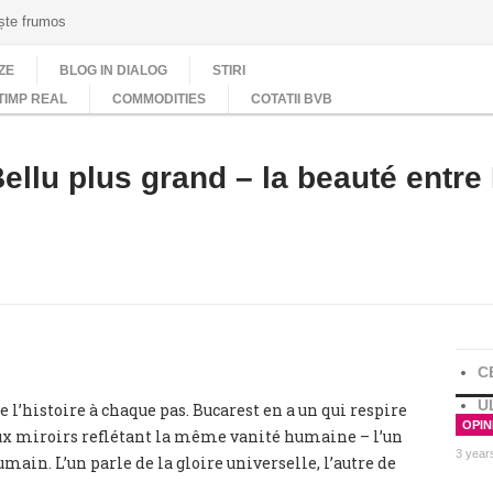
ește frumos
ZE
BLOG IN DIALOG
STIRI
TIMP REAL
COMMODITIES
COTATII BVB
llu plus grand – la beauté entre P
C
U
 l’histoire à chaque pas. Bucarest en a un qui respire
OPINI
eux miroirs reflétant la même vanité humaine – l’un
3 year
oumain. L’un parle de la gloire universelle, l’autre de