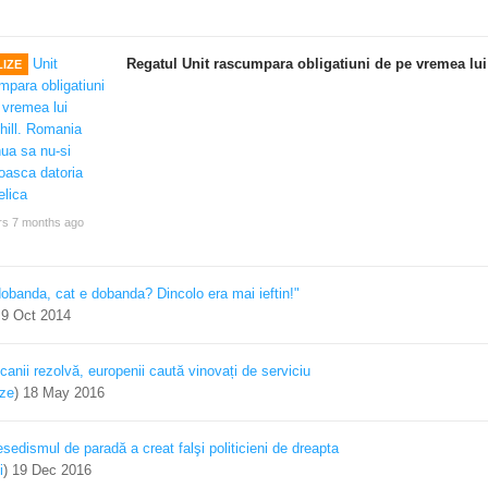
Regatul Unit rascumpara obligatiuni de pe vremea lui
IZE
rs 7 months ago
dobanda, cat e dobanda? Dincolo era mai ieftin!"
)
9 Oct 2014
canii rezolvă, europenii caută vinovați de serviciu
ize
)
18 May 2016
sedismul de paradă a creat falşi politicieni de dreapta
i
)
19 Dec 2016