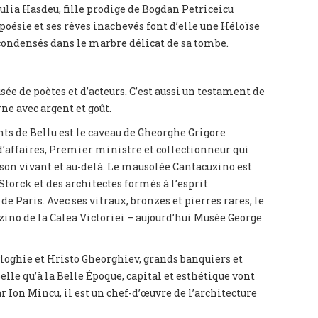
lia Hasdeu, fille prodige de Bogdan Petriceicu
poésie et ses rêves inachevés font d’elle une Héloïse
condensés dans le marbre délicat de sa tombe.
ée de poètes et d’acteurs. C’est aussi un testament de
ne avec argent et goût.
s de Bellu est le caveau de Gheorghe Grigore
’affaires, Premier ministre et collectionneur qui
 son vivant et au-delà. Le mausolée Cantacuzino est
Storck et des architectes formés à l’esprit
de Paris. Avec ses vitraux, bronzes et pierres rares, le
zino de la Calea Victoriei – aujourd’hui Musée George
vloghie et Hristo Gheorghiev, grands banquiers et
lle qu’à la Belle Époque, capital et esthétique vont
ar Ion Mincu, il est un chef-d’œuvre de l’architecture