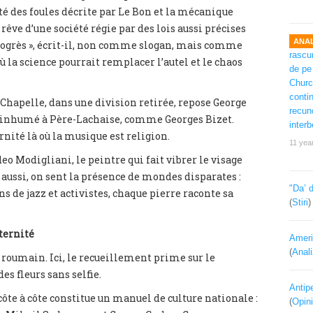
té des foules décrite par Le Bon et la mécanique
êve d’une société régie par des lois aussi précises
ANAL
 progrès », écrit-il, non comme slogan, mais comme
 la science pourrait remplacer l’autel et le chaos
a Chapelle, dans une division retirée, repose George
st inhumé à Père-Lachaise, comme Georges Bizet.
rnité là où la musique est religion.
11 yea
eo Modigliani, le peintre qui fait vibrer le visage
 aussi, on sent la présence de mondes disparates :
"Da’ 
 de jazz et activistes, chaque pierre raconte sa
(
Stiri
ternité
Ameri
(
Anal
 roumain. Ici, le recueillement prime sur le
s fleurs sans selfie.
Antipe
 côte à côte constitue un manuel de culture nationale :
(
Opini