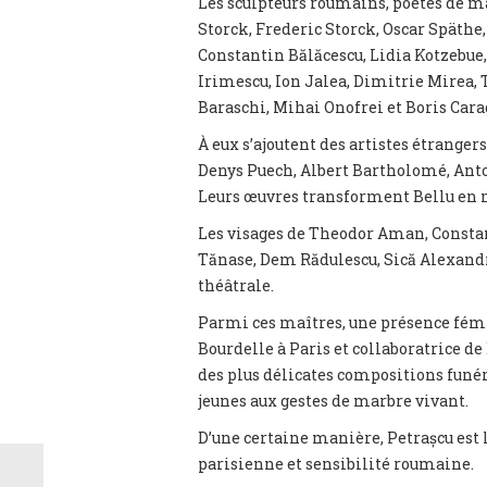
Les sculpteurs roumains, poètes de ma
Storck, Frederic Storck, Oscar Späth
Constantin Bălăcescu, Lidia Kotzebue,
Irimescu, Ion Jalea, Dimitrie Mirea, 
Baraschi, Mihai Onofrei et Boris Cara
À eux s’ajoutent des artistes étranger
Denys Puech, Albert Bartholomé, Anton
Leurs œuvres transforment Bellu en m
Les visages de Theodor Aman, Constant
Tănase, Dem Rădulescu, Sică Alexandr
théâtrale.
Parmi ces maîtres, une présence fémi
Bourdelle à Paris et collaboratrice de
des plus délicates compositions funér
jeunes aux gestes de marbre vivant.
D’une certaine manière, Petrașcu est l
parisienne et sensibilité roumaine.