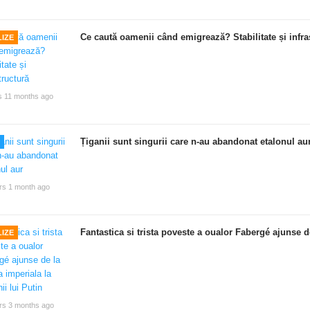
Ce caută oamenii când emigrează? Stabilitate și infra
IZE
s 11 months ago
Țiganii sunt singurii care n-au abandonat etalonul au
rs 1 month ago
Fantastica si trista poveste a oualor Fabergé ajunse de
IZE
rs 3 months ago