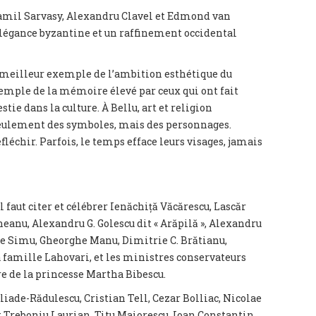
 Camil Sarvasy, Alexandru Clavel et Edmond van
élégance byzantine et un raffinement occidental
e meilleur exemple de l’ambition esthétique du
temple de la mémoire élevé par ceux qui ont fait
stie dans la culture. À Bellu, art et religion
 seulement des symboles, mais des personnages.
fléchir. Parfois, le temps efface leurs visages, jamais
l faut citer et célébrer Ienăchiță Văcărescu, Lascăr
eanu, Alexandru G. Golescu dit « Arăpilă », Alexandru
e Simu, Gheorghe Manu, Dimitrie C. Brătianu,
famille Lahovari, et les ministres conservateurs
re de la princesse Martha Bibescu.
eliade-Rădulescu, Cristian Tell, Cezar Bolliac, Nicolae
t Treboniu Laurian, Titu Maiorescu, Ioan Constantin