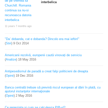
interbelica
11 years 7 months ago
"Da’ dobanda, cat e dobanda? Dincolo era mai ieftin!"
(
Stiri
)
9 Oct 2014
Americanii rezolvă, europenii caută vinovați de serviciu
(
Analize
)
18 May 2016
Antipesedismul de paradă a creat falşi politicieni de dreapta
(
Opinii
)
19 Dec 2016
Banca centrală trebuie să prevină riscul european al dării în plată, cu
ajutorul instanţelor internaţionale
(
Opinii
)
2 May 2016
Ce reprezinta si cum se calculeaza PIB-ul?