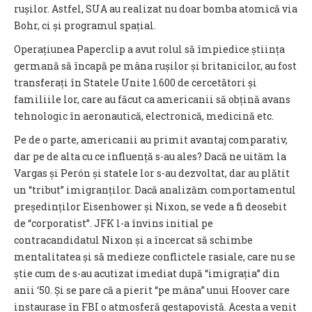
rușilor. Astfel, SUA au realizat nu doar bomba atomică via
Bohr, ci și programul spațial.
Operațiunea Paperclip a avut rolul să împiedice știința
germană să încapă pe mâna rușilor și britanicilor, au fost
transferați în Statele Unite 1.600 de cercetători și
familiile lor, care au făcut ca americanii să obțină avans
tehnologic în aeronautică, electronică, medicină etc.
Pe de o parte, americanii au primit avantaj comparativ,
dar pe de alta cu ce influență s-au ales? Dacă ne uităm la
Vargas și Perón și statele lor s-au dezvoltat, dar au plătit
un “tribut” imigranților. Dacă analizăm comportamentul
președinților Eisenhower și Nixon, se vede a fi deosebit
de “corporatist”. JFK l-a învins initial pe
contracandidatul Nixon și a încercat să schimbe
mentalitatea și să medieze conflictele rasiale, care nu se
știe cum de s-au acutizat imediat după “imigrația” din
anii ‘50. Și se pare că a pierit “pe mâna” unui Hoover care
instaurase în FBI o atmosferă gestapovistă. Acesta a venit