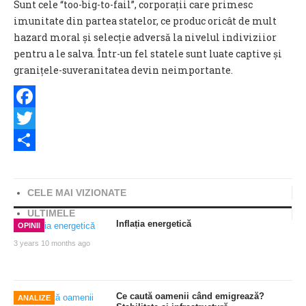
Sunt cele “too-big-to-fail”, corporații care primesc
imunitate din partea statelor, ce produc oricât de mult
hazard moral și selecție adversă la nivelul indiviziior
pentru a le salva. Într-un fel statele sunt luate captive și
granițele-suveranitatea devin neimportante.
Facebook
Twitter
Share
CELE MAI VIZIONATE
ULTIMELE
Inflația energetică
OPINII
3 years 10 months ago
Ce caută oamenii când emigrează?
ANALIZE