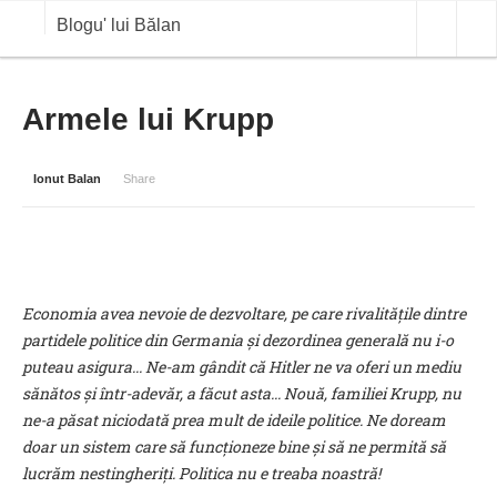
Blogu' lui Bălan
OPINII
Armele lui Krupp
ANALIZE
Ionut Balan
Share
BLOG IN DIALOG
STIRI
CURS VALUTAR IN TIMP REAL
Economia avea nevoie de dezvoltare, pe care rivalitățile dintre
COMMODITIES
partidele politice din Germania și dezordinea generală nu i-o
puteau asigura... Ne-am gândit că Hitler ne va oferi un mediu
COTATII BVB
sănătos și într-adevăr, a făcut asta... Nouă, familiei Krupp, nu
ne-a păsat niciodată prea mult de ideile politice. Ne doream
doar un sistem care să funcționeze bine și să ne permită să
lucrăm nestingheriți. Politica nu e treaba noastră!