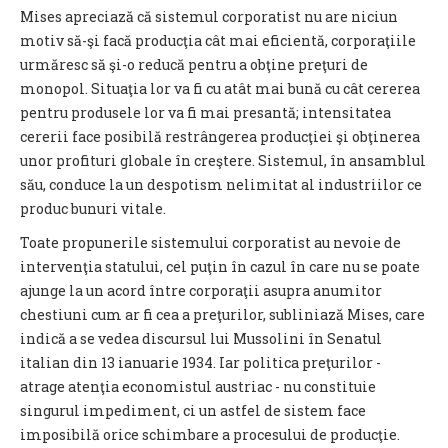
Mises apreciază că sistemul corporatist nu are niciun
motiv să-şi facă producţia cât mai eficientă, corporaţiile
urmăresc să şi-o reducă pentru a obţine preţuri de
monopol. Situaţia lor va fi cu atât mai bună cu cât cererea
pentru produsele lor va fi mai presantă; intensitatea
cererii face posibilă restrângerea producţiei şi obţinerea
unor profituri globale în creştere. Sistemul, în ansamblul
său, conduce la un despotism nelimitat al industriilor ce
produc bunuri vitale.
Toate propunerile sistemului corporatist au nevoie de
intervenţia statului, cel puţin în cazul în care nu se poate
ajunge la un acord între corporaţii asupra anumitor
chestiuni cum ar fi cea a preţurilor, subliniază Mises, care
indică a se vedea discursul lui Mussolini în Senatul
italian din 13 ianuarie 1934. Iar politica preţurilor -
atrage atenţia economistul austriac - nu constituie
singurul impediment, ci un astfel de sistem face
imposibilă orice schimbare a procesului de producţie.