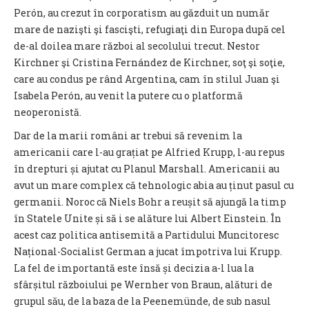
Perón, au crezut în corporatism au găzduit un număr
mare de nazişti şi fascişti, refugiaţi din Europa după cel
de-al doilea mare război al secolului trecut. Nestor
Kirchner şi Cristina Fernández de Kirchner, soţ şi soţie,
care au condus pe rând Argentina, cam în stilul Juan şi
Isabela Perón, au venit la putere cu o platformă
neoperonistă.
Dar de la marii români ar trebui să revenim la
americanii care l-au grațiat pe Alfried Krupp, l-au repus
în drepturi și ajutat cu Planul Marshall. Americanii au
avut un mare complex că tehnologic abia au ținut pasul cu
germanii. Noroc că Niels Bohr a reușit să ajungă la timp
în Statele Unite și să i se alăture lui Albert Einstein. În
acest caz politica antisemită a Partidului Muncitoresc
Național-Socialist German a jucat împotriva lui Krupp.
La fel de importantă este însă și decizia a-l lua la
sfârșitul războiului pe Wernher von Braun, alături de
grupul său, de la baza de la Peenemünde, de sub nasul