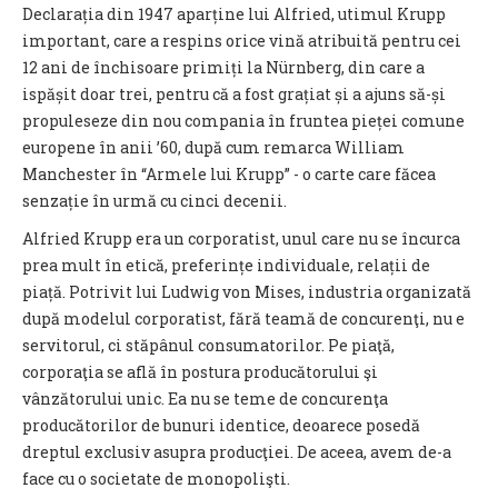
Declarația din 1947 aparține lui Alfried, utimul Krupp
important, care a respins orice vină atribuită pentru cei
12 ani de închisoare primiți la Nürnberg, din care a
ispășit doar trei, pentru că a fost grațiat și a ajuns să-și
propuleseze din nou compania în fruntea pieței comune
europene în anii ’60, după cum remarca William
Manchester în “Armele lui Krupp” - o carte care făcea
senzație în urmă cu cinci decenii.
Alfried Krupp era un corporatist, unul care nu se încurca
prea mult în etică, preferințe individuale, relații de
piață. Potrivit lui Ludwig von Mises, industria organizată
după modelul corporatist, fără teamă de concurenţi, nu e
servitorul, ci stăpânul consumatorilor. Pe piaţă,
corporaţia se află în postura producătorului şi
vânzătorului unic. Ea nu se teme de concurenţa
producătorilor de bunuri identice, deoarece posedă
dreptul exclusiv asupra producţiei. De aceea, avem de-a
face cu o societate de monopolişti.