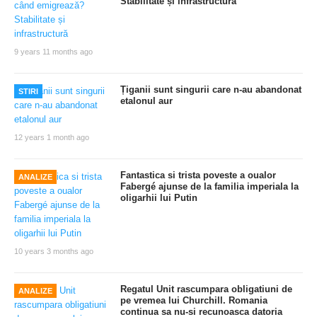
Stabilitate și infrastructură
9 years 11 months ago
Țiganii sunt singurii care n-au abandonat
STIRI
etalonul aur
12 years 1 month ago
Fantastica si trista poveste a oualor
ANALIZE
Fabergé ajunse de la familia imperiala la
oligarhii lui Putin
10 years 3 months ago
Regatul Unit rascumpara obligatiuni de
ANALIZE
pe vremea lui Churchill. Romania
continua sa nu-si recunoasca datoria