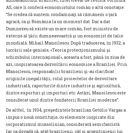
ambasadorului Braziliei, intervievat de revista Formula
AS, care îi conferă economistului român o altă conotaţie:
“Se credea că suntem condamnaţi să rămânem o ţară
agrară, ca şi România la un moment dat. Dar a dat
Dumnezeu să existe un mare român, fost ministru de
externe al ţării dumneavoastră şi un economist de talie
mondială: Mihail Manoilescu. După traducerea, în 1932, a
lucrării sale geniale, «Teoria protecţionismului şi
schimbului internaţional», aceasta a fost, până în ziua de
azi, inspiratoarea dezvoltării economice a Braziliei. Prin
Manoilescu, responsabilii brazilieni şi-au clarificat
originile inegalităţii, rolul proiectelor de dezvoltare
industrială, raporturile dintre industrie şi agricultură,
dintre exporturi şi importuri etc. Astăzi, Manoilescu este
considerat unul dintre fondatorii Braziliei moderne”.
De altfel, în 1934, preşedintele brazilian Getúlio Vargas a
impus o nouă constituţie, cu elemente inspirate din
corporatismul mussolinian, considerată semifascistă.
Iar ca dovadă că, atât brazilienii, cât şi argentinienii lui