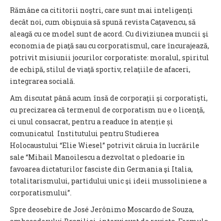
Rămâne ca cititorii noştri, care sunt mai inteligenţi
decât noi, cum obişnuia să spună revista Caţavencu, să
aleagă cu ce model sunt de acord. Cu diviziunea muncii şi
economia de piaţă sau cu corporatismul, care încurajează,
potrivit misiunii jocurilor corporatiste: moralul, spiritul
de echipă, stilul de viaţă sportiv, relaţiile de afaceri,
integrarea socială.
Am discutat până acum însă de corporaţii şi corporatişti,
cu precizarea că termenul de corporatism nu e o licenţă,
ci unul consacrat, pentru a readuce în atenție și
comunicatul Institutului pentru Studierea
Holocaustului “Elie Wiesel” potrivit căruia în lucrările
sale “Mihail Manoilescu a dezvoltat o pledoarie în
favoarea dictaturilor fasciste din Germania şi Italia,
totalitarismului, partidului unic şi ideii mussoliniene a
corporatismului”.
Spre deosebire de José Jerônimo Moscardo de Souza,