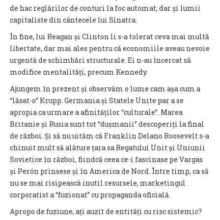
de hac reglărilor de conturi la foc automat, dar și lumii
capitaliste din cântecele lui Sinatra.
În fine, lui Reagan și Clinton li s-a tolerat ceva mai multă
libertate, dar mai ales pentru că economiile aveau nevoie
urgentă de schimbări structurale. Ei n-au încercat să
modifice mentalități, precum Kennedy.
Ajungem în prezent și observăm o lume cam așa cum a
“lăsat-o” Krupp. Germania și Statele Unite par a se
apropia ca urmare a afinităților “culturale”. Marea
Britanie și Rusia sunt tot “dușmanii” descoperiți la final
de război. Și să nu uităm că Franklin Delano Roosevelt s-a
chinuit mult să alăture țara sa Regatului Unit și Uniunii
Sovietice în război, fiindcă ceea ce-i fascinase pe Vargas
și Perón prinsese și în America de Nord. Între timp, ca să
nu se mai risipească inutil resursele, marketingul
corporatist a “fuzionat” cu propaganda oficială.
Apropo de fuziune, ați auzit de entități cu risc sistemic?