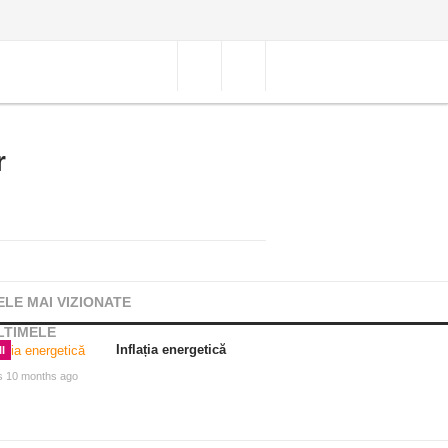
r
ELE MAI VIZIONATE
LTIMELE
Inflația energetică
I
s 10 months ago