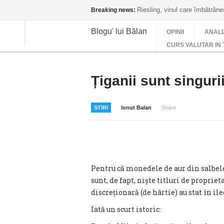
Riesling, vinul care îmbătrân
Breaking news:
Blogu' lui Bălan
OPINII
ANALI
CURS VALUTAR IN 
Țiganii sunt singur
STIRI
Ionut Balan
Share
Pentru că monedele de aur din salbele 
sunt, de fapt, niște titluri de propri
discreționară (de hârtie) au stat în ile
Iată un scurt istoric: