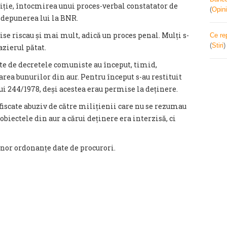
iție, întocmirea unui proces-verbal constatator de
(
Opini
i depunerea lui la BNR.
se riscau și mai mult, adică un proces penal. Mulți s-
Ce re
(
Stiri
cazierul pătat.
ate de decretele comuniste au început, timid,
ea bunurilor din aur. Pentru început s-au restituit
i 244/1978, deși acestea erau permise la deținere.
iscate abuziv de către milițienii care nu se rezumau
 obiectele din aur a cărui deținere era interzisă, ci
unor ordonanțe date de procurori.