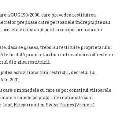
oare a OUG 190/2000, care prevedea restituirea
ietrelor prețioase către persoanele îndreptățite sau
procesele în instanță pentru recuperarea aurului
ate, dacă se găseau, trebuiau restituite proprietarului
să le fie dată proprietarilor contravaloarea obiectelor
rsul din ziua restituirii.
putea achiziționa fără restricții, decretul lui
ă în 2001.
 care-s monedele cu care se pot constitui viitoarele
ționate monede pe piață internațională sunt
Leaf, Krugerrand și Swiss Francs (Vreneli).