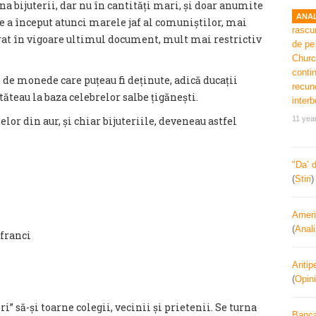
na bijuterii, dar nu în cantități mari, și doar anumite
ANAL
e a început atunci marele jaf al comuniștilor, mai
trat în vigoare ultimul document, mult mai restrictiv
e de monede care puțeau fi deținute, adică ducații
stăteau la baza celebrelor salbe țigănești.
11 yea
elor din aur, și chiar bijuteriile, deveneau astfel
"Da’ 
(
Stiri
Ameri
(
Anal
 franci
Antipe
(
Opini
i” să-și toarne colegii, vecinii și prietenii. Se turna
Banca 