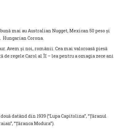
 bună mai au Australian Nugget, Mexican 50 peso și
ri Hungarian Corona.
ur. Avem și noi, românii. Cea mai valoroasă piesă
 de regele Carol al ÎI – lea pentru a omagia zece ani
 două datând din 1939 (“Lupa Capitolina”, “Țăranul
raian”, “Țăranca Modura”).