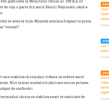
656, publicată în Monitorul Oficial nr. 298 din 23
ANAL
 de ruși o parte din aurul Băncii Naționale, când a
u.
e răul ce avea să vină. Moneda semăna frapant cu piesa
9 year
ar “cocoșel”.
STIRI
12 yea
ANAL
t care stabilea că românii trebuie să cedeze aurul
român. Nici măcar medaliile jubiliare emise pe baza
scăpat de confiscări.
termediul cărora se stabilea exact ce cantitate de
10 yea