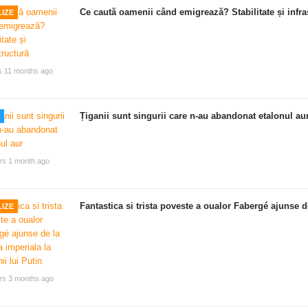
Ce caută oamenii când emigrează? Stabilitate și infra
IZE
s 11 months ago
Țiganii sunt singurii care n-au abandonat etalonul au
rs 1 month ago
Fantastica si trista poveste a oualor Fabergé ajunse de
IZE
rs 3 months ago