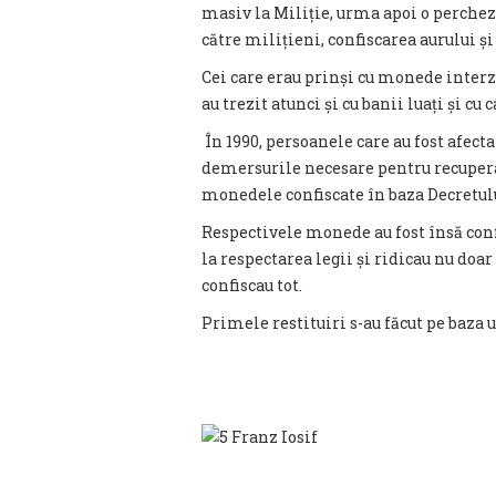
masiv la Miliție, urma apoi o perchez
către milițieni, confiscarea aurului ș
Cei care erau prinși cu monede interzi
au trezit atunci și cu banii luați și cu 
În 1990, persoanele care au fost afect
demersurile necesare pentru recuperar
monedele confiscate în baza Decretulu
Respectivele monede au fost însă conf
la respectarea legii și ridicau nu doar
confiscau tot.
Primele restituiri s-au făcut pe baza 