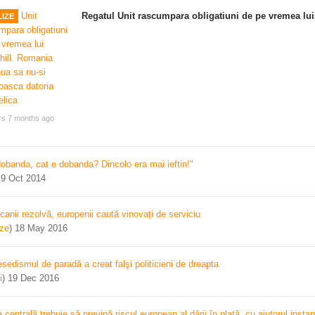
Regatul Unit rascumpara obligatiuni de pe vremea lui
IZE
rs 7 months ago
dobanda, cat e dobanda? Dincolo era mai ieftin!"
)
9 Oct 2014
canii rezolvă, europenii caută vinovați de serviciu
ize
)
18 May 2016
sedismul de paradă a creat falşi politicieni de dreapta
i
)
19 Dec 2016
centrală trebuie să prevină riscul european al dării în plată, cu ajutorul instan