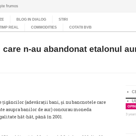
ește frumos
ZE
BLOG IN DIALOG
STIRI
TIMP REAL
COMMODITIES
COTATII BVB
ii care n-au abandonat etalonul au
C
U
țigăncilor (adevărații bani, și nu bancnotele care
OPINI
etate asupra banilor de aur) concurau moneda
3 year
galitate hăt-hăt, până în 2001.