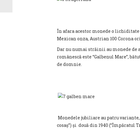
În afara acestor monede o lichiditate
Mexican onza, Austrian 100 Corona o
Dar nu numai străinii au monede de a
românescă este “Galbenul Mare”, bătută
de domnie.
Monedele jubiliare au patru variante,
cosaș”) și două din 1940 (“Împăratul T