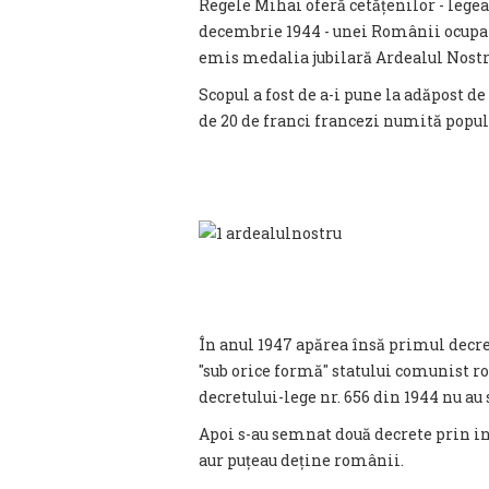
Regele Mihai oferă cetățenilor - legea 
decembrie 1944 - unei Românii ocupate
emis medalia jubilară Ardealul Nostr
Scopul a fost de a-i pune la adăpost d
de 20 de franci francezi numită popul
În anul 1947 apărea însă primul decre
"sub orice formă" statului comunist 
decretului-lege nr. 656 din 1944 nu au 
Apoi s-au semnat două decrete prin in
aur puțeau deține românii.