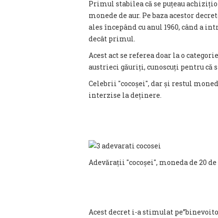
Primul stabilea că se puțeau achizițio
monede de aur. Pe baza acestor decret
ales începând cu anul 1960, când a in
decât primul.
Acest act se referea doar la o categori
austrieci găuriți, cunoscuți pentru că 
Celebrii "cocoșei", dar și restul moned
interzise la deținere.
Adevărații "cocoșei", moneda de 20 de
Acest decret i-a stimulat pe”binevoitor