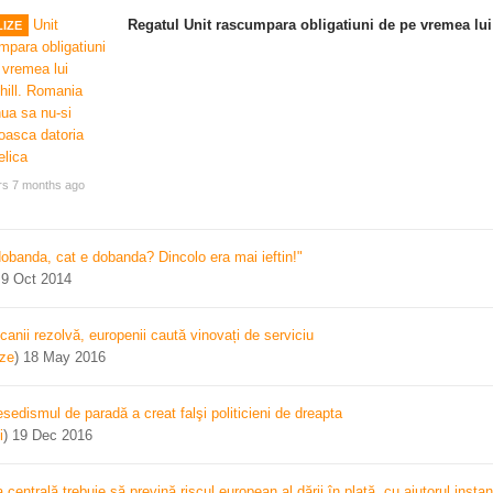
Regatul Unit rascumpara obligatiuni de pe vremea lui
IZE
rs 7 months ago
dobanda, cat e dobanda? Dincolo era mai ieftin!"
)
9 Oct 2014
canii rezolvă, europenii caută vinovați de serviciu
ize
)
18 May 2016
sedismul de paradă a creat falşi politicieni de dreapta
i
)
19 Dec 2016
centrală trebuie să prevină riscul european al dării în plată, cu ajutorul instan