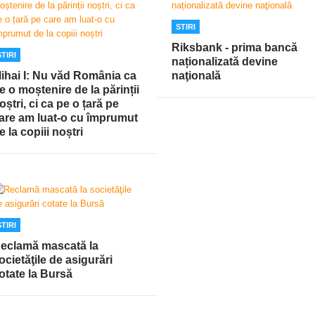
STIRI
Riksbank - prima bancă
STIRI
naționalizată devine
ihai I: Nu văd România ca
naţională
e o moștenire de la părinții
oștri, ci ca pe o țară pe
are am luat-o cu împrumut
e la copiii noștri
STIRI
eclamă mascată la
ocietăţile de asigurări
otate la Bursă