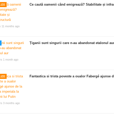
Ce caută oamenii când emigrează? Stabilitate și infra
IZE
s 11 months ago
Țiganii sunt singurii care n-au abandonat etalonul au
rs 1 month ago
Fantastica si trista poveste a oualor Fabergé ajunse de
IZE
rs 3 months ago