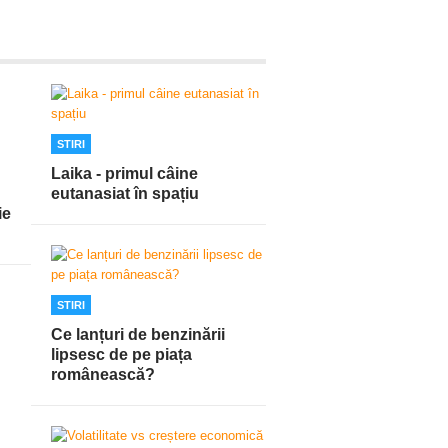
STIRI
Laika - primul câine
eutanasiat în spațiu
ie
STIRI
Ce lanțuri de benzinării
lipsesc de pe piața
românească?