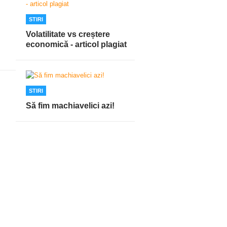
STIRI
Volatilitate vs creștere
economică - articol plagiat
STIRI
Să fim machiavelici azi!