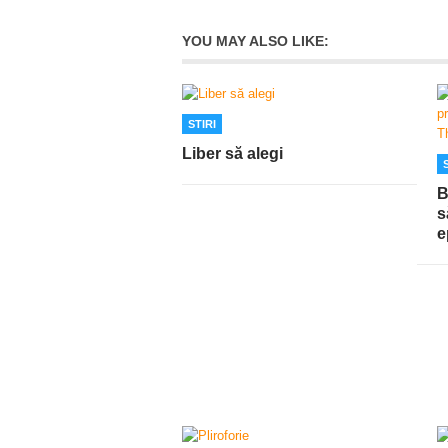
YOU MAY ALSO LIKE:
STIRI
Liber să alegi
B
s
e