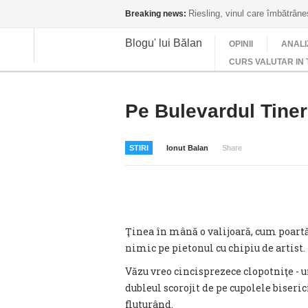
Riesling, vinul care îmbătrân
Breaking news:
Blogu' lui Bălan
OPINII
ANALI
CURS VALUTAR IN 
Pe Bulevardul Tiner
STIRI
Ionut Balan
Share
Ţinea în mână o valijoară, cum poartă
nimic pe pietonul cu chipiu de artist.
Văzu vreo cincisprezece clopotniţe - une
dubleul scorojit de pe cupolele biseric
fluturând.