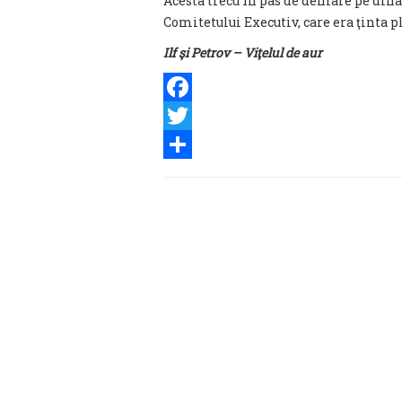
Acesta trecu în pas de defilare pe dina
Comitetului Executiv, care era ţinta p
Ilf şi Petrov – Viţelul de aur
Facebook
Twitter
Share