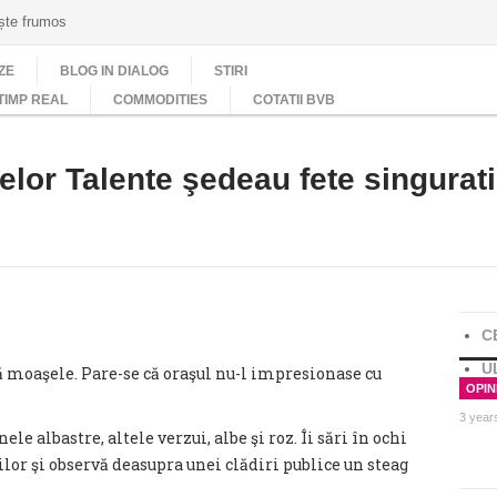
ește frumos
ZE
BLOG IN DIALOG
STIRI
TIMP REAL
COMMODITIES
COTATII BVB
elor Talente şedeau fete singurat
C
U
 moaşele. Pare-se că oraşul nu-l impresionase cu
OPINI
3 year
le albastre, altele verzui, albe şi roz. Îi sări în ochi
ilor şi observă deasupra unei clădiri publice un steag