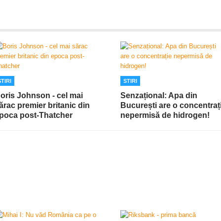
STIRI
STIRI
oris Johnson - cel mai
Senzațional: Apa din
ărac premier britanic din
București are o concentraț
poca post-Thatcher
nepermisă de hidrogen!