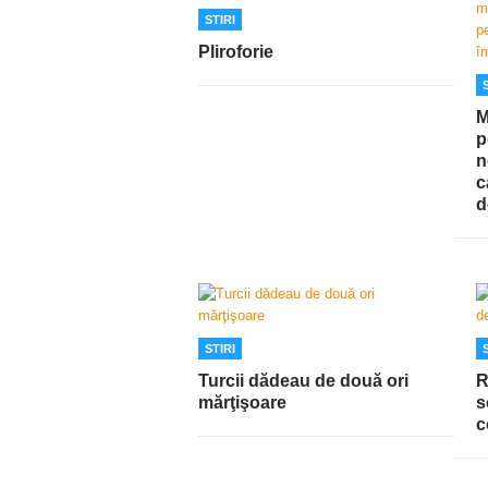
STIRI
Pliroforie
M
p
n
c
d
STIRI
Turcii dădeau de două ori
R
mărţişoare
s
c