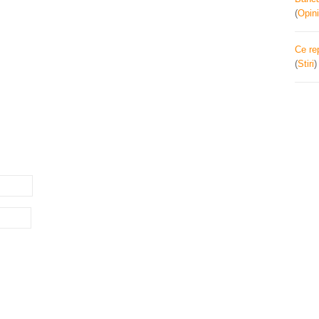
(
Opini
Ce re
(
Stiri