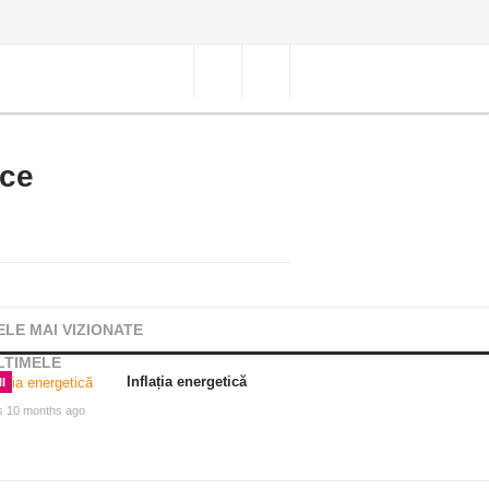
ice
ELE MAI VIZIONATE
LTIMELE
Inflația energetică
I
s 10 months ago