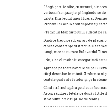
Lângă porţile albe, cu turnuri, ale ace
vorbeau franţuzeşte, plângându-se de P
iubite. Din beciul unui lăcaş al Domnu
Probabil că acolo erau depozitaţi carto
- Templul Mântuitorului ridicat pe car
După ce trecu pe sub un arc de placaj, p
cincea conferinţe districtuale a femeil
lungi, care se numea Bulevardul Tiner
- Nu, zise el mâhnit, categoric că ăsta
Aproape pe toate băncile de pe Buleva
cărţi deschise în mână. Umbre ca nişt
coatele goale ale fetelor şi pe bretoan
Când străinul apăru pe aleea răcoroas
Ascunzându-şi feţele pe după cărţile 
străinului priviri pline de teamă.