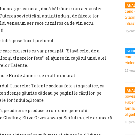
ANAL
stui oraş provincial, două bătrâne cu un aer auster
uterea sovietică şi amintindu-şi de fiicele lor
lui venea un aer rece cu miros ca de vin acru.
fi.
9 year
tofi! spuse încet pietonul.
e care era scris cu var proaspăt: “Slavă celei de a
STIRI
or şi tinerelor fete”, el ajunse în capătul unei alei
elor Talente.
12 yea
 nu e Rio de Janeiro, e mult mai urât.
rdul Tinerelor Talente şedeau fete singuratice, cu
ANAL
e zdrenţe găurite cădeau pe paginile cărţilor, pe
ele lor înduioşătoare.
ă, pe bănci se produse o rumoare generală.
de Gladkov, Eliza Orzeskowa şi Seifulina, ele aruncară
10 yea