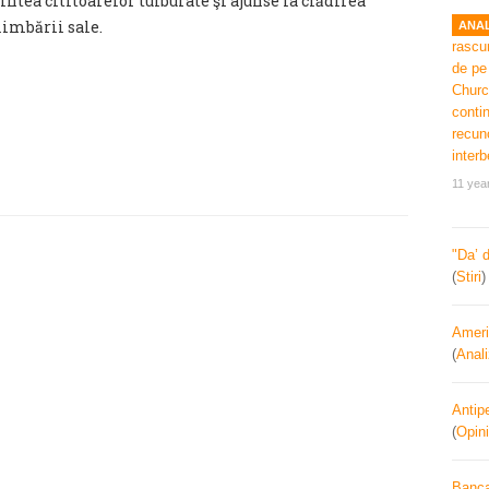
intea cititoarelor tulburate şi ajunse la clădirea
limbării sale.
ANAL
11 yea
"Da’ 
(
Stiri
Ameri
(
Anal
Antipe
(
Opini
Banca 