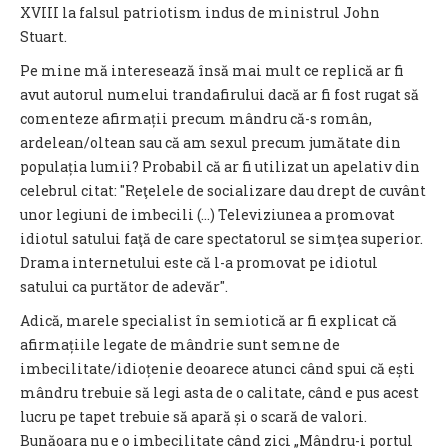
XVIII la falsul patriotism indus de ministrul John
Stuart.
Pe mine mă interesează însă mai mult ce replică ar fi
avut autorul numelui trandafirului dacă ar fi fost rugat să
comenteze afirmații precum mândru că-s român,
ardelean/oltean sau că am sexul precum jumătate din
populația lumii? Probabil că ar fi utilizat un apelativ din
celebrul citat: "Reţelele de socializare dau drept de cuvânt
unor legiuni de imbecili (…) Televiziunea a promovat
idiotul satului faţă de care spectatorul se simţea superior.
Drama internetului este că l-a promovat pe idiotul
satului ca purtător de adevăr".
Adică, marele specialist în semiotică ar fi explicat că
afirmațiile legate de mândrie sunt semne de
imbecilitate/idioțenie deoarece atunci când spui că ești
mândru trebuie să legi asta de o calitate, când e pus acest
lucru pe tapet trebuie să apară și o scară de valori.
Bunăoara nu e o imbecilitate când zici „Mândru-i portul