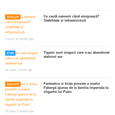
Ce caută oamenii când emigrează?
ANALIZE
Stabilitate și infrastructură
9 years 11 months ago
Țiganii sunt singurii care n-au abandonat
STIRI
etalonul aur
12 years 1 month ago
Fantastica si trista poveste a oualor
ANALIZE
Fabergé ajunse de la familia imperiala la
oligarhii lui Putin
10 years 3 months ago