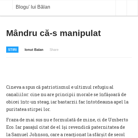
Blogu' lui Bălan
OPINII
Mândru că-s manipulat
ANALIZE
STIRI
Ionut Balan
Share
BLOG IN DIALOG
STIRI
CURS VALUTAR IN TIMP REAL
Cineva a spus că patriotismul e ultimul refugiu al
COMMODITIES
canaliilor: cine nu are principii morale se înfășoară de
obicei într-un steag, iar bastarzii fac întotdeauna apel la
COTATII BVB
puritatea stirpei lor.
Fraza de mai sus nu e formulată de mine, ci de Umberto
Eco. Iar pasajul citat de el își revendică paternitatea de
la Samuel Johnson, care a reacţionat la sfârșit de secol