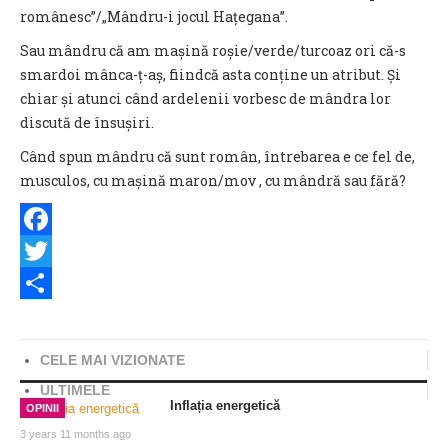
românesc”/„Mândru-i jocul Hațegana”.
Sau mândru că am mașină roșie/verde/turcoaz ori că-s
smardoi mânca-ț-aș, fiindcă asta conține un atribut. Și
chiar și atunci când ardelenii vorbesc de mândra lor
discută de însușiri.
Când spun mândru că sunt român, întrebarea e ce fel de,
musculos, cu mașină maron/mov , cu mândră sau fără?
Facebook
Twitter
Share
CELE MAI VIZIONATE
ULTIMELE
Inflația energetică
OPINII
3 years 11 months ago