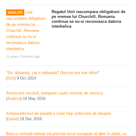
Regatul Unit rascumpara obligatiuni de
ANALIZE
pe vremea lui Churchill. Romania
continua sa nu-si recunoasca datoria
interbelica
11 years 7 months ago
"Da’ dobanda, cat e dobanda? Dincolo era mai ieftin!"
(
Stiri
)
9 Oct 2014
Americanii rezolvă, europenii caută vinovați de serviciu
(
Analize
)
18 May 2016
Antipesedismul de paradă a creat falşi politicieni de dreapta
(
Opinii
)
19 Dec 2016
Banca centrală trebuie să prevină riscul european al dării în plată, cu