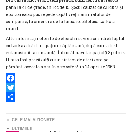
Din cauza unor erori, temperatura din cabina a crescut
până la 41 de grade, în loc de 15. Șocul cauzat de căldură și
epuizarea au pus repede capăt vieții animalului de
companie; la cinci ore de la lansare, cățelușa Laika a
murit.
Alte informații oferite de oficialii sovietici indică faptul
că Laika a trăit în spațiu o săptămână, după care a fost
eutanasiată la comandă. Întrucât naveta spațială Sputnik
II nu a fost prevăzută cu un sistem de aterizare pe
pământ, aceasta a ars în atmosferă în 14 aprilie 1958.
Facebook
Twitter
Share
CELE MAI VIZIONATE
ULTIMELE