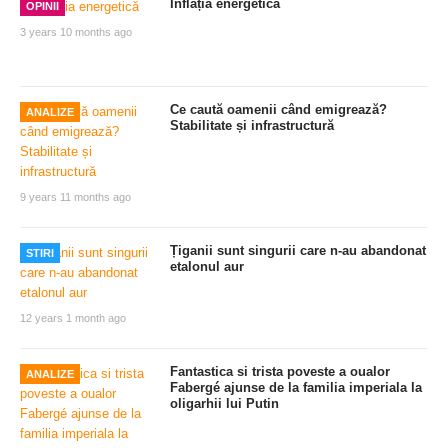
Inflația energetică
OPINII
3 years 10 months ago
Ce caută oamenii când emigrează?
ANALIZE
Stabilitate și infrastructură
9 years 11 months ago
Țiganii sunt singurii care n-au abandonat
STIRI
etalonul aur
12 years 1 month ago
Fantastica si trista poveste a oualor
ANALIZE
Fabergé ajunse de la familia imperiala la
oligarhii lui Putin