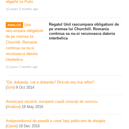
10 years 3 months ago
Regatul Unit rascumpara obligatiuni de
ANALIZE
pe vremea lui Churchill. Romania
continua sa nu-si recunoasca datoria
interbelica
11 years 7 months ago
"Da’ dobanda, cat e dobanda? Dincolo era mai ieftin!"
(
Stiri
)
9 Oct 2014
Americanii rezolvă, europenii caută vinovați de serviciu
(
Analize
)
18 May 2016
Antipesedismul de paradă a creat falşi politicieni de dreapta
(
Opinii
)
19 Dec 2016