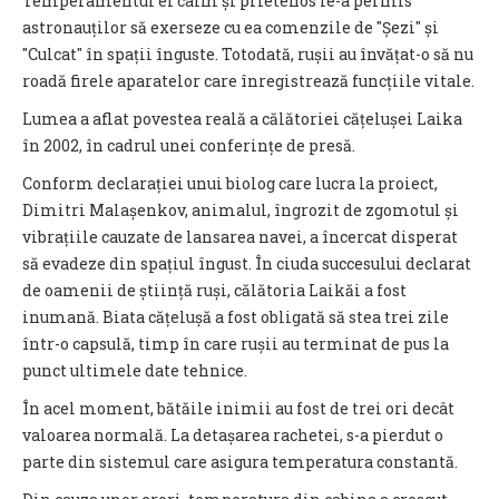
Temperamentul ei calm și prietenos le-a permis
astronauților să exerseze cu ea comenzile de "Șezi" și
"Culcat" în spații înguste. Totodată, rușii au învățat-o să nu
roadă firele aparatelor care înregistrează funcțiile vitale.
Lumea a aflat povestea reală a călătoriei cățelușei Laika
în 2002, în cadrul unei conferințe de presă.
Conform declarației unui biolog care lucra la proiect,
Dimitri Malașenkov, animalul, îngrozit de zgomotul și
vibrațiile cauzate de lansarea navei, a încercat disperat
să evadeze din spațiul îngust. În ciuda succesului declarat
de oamenii de știință ruși, călătoria Laikăi a fost
inumană. Biata cățelușă a fost obligată să stea trei zile
într-o capsulă, timp în care rușii au terminat de pus la
punct ultimele date tehnice.
În acel moment, bătăile inimii au fost de trei ori decât
valoarea normală. La detașarea rachetei, s-a pierdut o
parte din sistemul care asigura temperatura constantă.