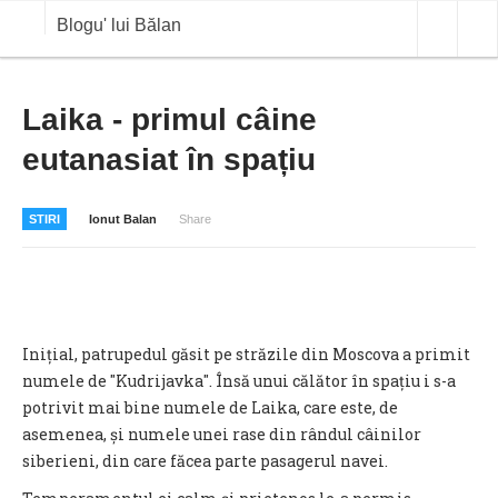
Blogu' lui Bălan
OPINII
Laika - primul câine
eutanasiat în spațiu
ANALIZE
BLOG IN DIALOG
STIRI
Ionut Balan
Share
STIRI
CURS VALUTAR IN TIMP REAL
COMMODITIES
Inițial, patrupedul găsit pe străzile din Moscova a primit
COTATII BVB
numele de "Kudrijavka". Însă unui călător în spațiu i s-a
potrivit mai bine numele de Laika, care este, de
asemenea, și numele unei rase din rândul câinilor
siberieni, din care făcea parte pasagerul navei.