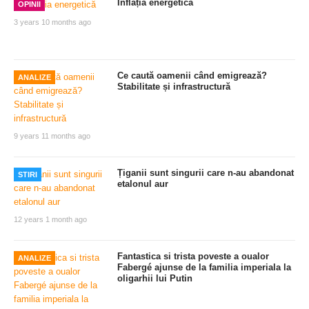
Inflația energetică
OPINII
3 years 10 months ago
Ce caută oamenii când emigrează?
ANALIZE
Stabilitate și infrastructură
9 years 11 months ago
Țiganii sunt singurii care n-au abandonat
STIRI
etalonul aur
12 years 1 month ago
Fantastica si trista poveste a oualor
ANALIZE
Fabergé ajunse de la familia imperiala la
oligarhii lui Putin