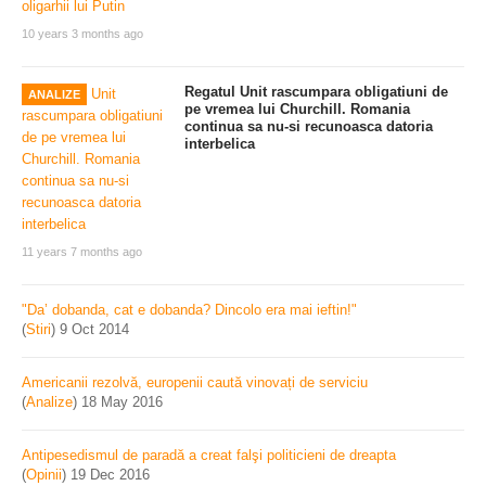
10 years 3 months ago
Regatul Unit rascumpara obligatiuni de
ANALIZE
pe vremea lui Churchill. Romania
continua sa nu-si recunoasca datoria
interbelica
11 years 7 months ago
"Da’ dobanda, cat e dobanda? Dincolo era mai ieftin!"
(
Stiri
)
9 Oct 2014
Americanii rezolvă, europenii caută vinovați de serviciu
(
Analize
)
18 May 2016
Antipesedismul de paradă a creat falşi politicieni de dreapta
(
Opinii
)
19 Dec 2016