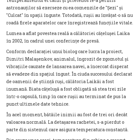
Temperamentul ei calm și prietenos le-a permis
astronauților să exerseze cu ea comenzile de "Șezi" și
"Culcat" în spații înguste. Totodată, rușii au învățat-o să nu
roadă firele aparatelor care înregistrează funcțiile vitale.
Lumea a aflat povestea reală a călătoriei cățelușei Laika
în 2002, în cadrul unei conferințe de presă.
Conform declarației unui biolog care lucra la proiect,
Dimitri Malașenkov, animalul, îngrozit de zgomotul și
vibrațiile cauzate de lansarea navei, a încercat disperat
să evadeze din spațiul îngust. În ciuda succesului declarat
de oamenii de știință ruși, călătoria Laikăi a fost
inumană. Biata cățelușă a fost obligată să stea trei zile
într-o capsulă, timp în care rușii au terminat de pus la
punct ultimele date tehnice.
În acel moment, bătăile inimii au fost de trei ori decât
valoarea normală. La detașarea rachetei, s-a pierdut o
parte din sistemul care asigura temperatura constantă.