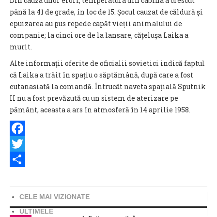
Din cauza unor erori, temperatura din cabina a crescut
până la 41 de grade, în loc de 15. Șocul cauzat de căldură și
epuizarea au pus repede capăt vieții animalului de
companie; la cinci ore de la lansare, cățelușa Laika a
murit.
Alte informații oferite de oficialii sovietici indică faptul
că Laika a trăit în spațiu o săptămână, după care a fost
eutanasiată la comandă. Întrucât naveta spațială Sputnik
II nu a fost prevăzută cu un sistem de aterizare pe
pământ, aceasta a ars în atmosferă în 14 aprilie 1958.
Facebook
Twitter
Share
CELE MAI VIZIONATE
ULTIMELE