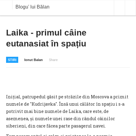
Blogu' lui Bălan
OPINII
Laika - primul câine
eutanasiat în spațiu
ANALIZE
BLOG IN DIALOG
STIRI
Ionut Balan
Share
STIRI
CURS VALUTAR IN TIMP REAL
COMMODITIES
Inițial, patrupedul găsit pe străzile din Moscova a primit
COTATII BVB
numele de "Kudrijavka". Însă unui călător în spațiu i s-a
potrivit mai bine numele de Laika, care este, de
asemenea, și numele unei rase din rândul câinilor
siberieni, din care făcea parte pasagerul navei.