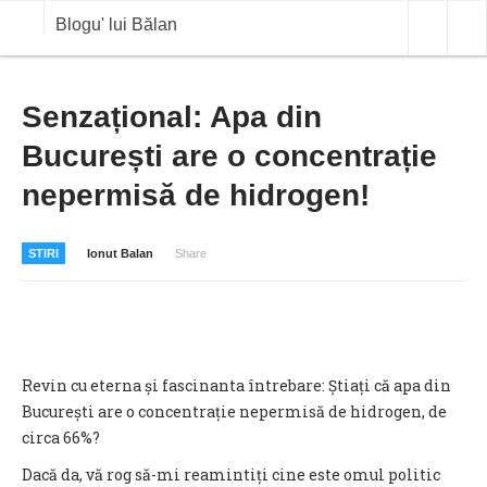
Blogu' lui Bălan
OPINII
Senzațional: Apa din
București are o concentrație
ANALIZE
nepermisă de hidrogen!
BLOG IN DIALOG
STIRI
STIRI
Ionut Balan
Share
CURS VALUTAR IN TIMP REAL
COMMODITIES
COTATII BVB
Revin cu eterna și fascinanta întrebare: Știați că apa din
București are o concentrație nepermisă de hidrogen, de
circa 66%?
Dacă da, vă rog să-mi reamintiți cine este omul politic