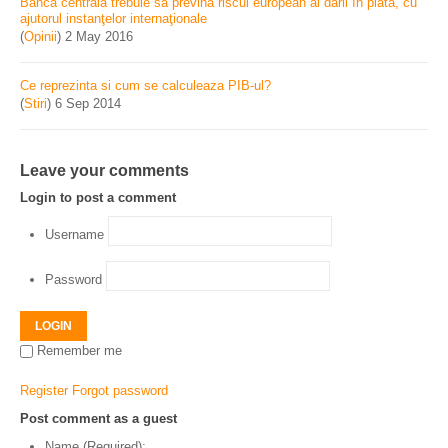
Banca centrală trebuie să prevină riscul european al dării în plată, cu
ajutorul instanţelor internaţionale
(
Opinii
)
2 May 2016
Ce reprezinta si cum se calculeaza PIB-ul?
(
Stiri
)
6 Sep 2014
Leave your comments
Login to post a comment
Username
Password
LOGIN
Remember me
Register
Forgot password
Post comment as a guest
Name (Required):