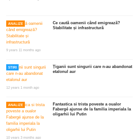
Ce caută oamenii când emigrează?
ANALIZE
Stabilitate și infrastructură
9 years 11 months ago
Țiganii sunt singurii care n-au abandonat
STIRI
etalonul aur
12 years 1 month ago
Fantastica si trista poveste a oualor
ANALIZE
Fabergé ajunse de la familia imperiala la
oligarhii lui Putin
10 years 3 months ago