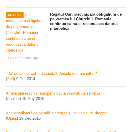
Regatul Unit rascumpara obligatiuni de
ANALIZE
pe vremea lui Churchill. Romania
continua sa nu-si recunoasca datoria
interbelica
11 years 7 months ago
"Da’ dobanda, cat e dobanda? Dincolo era mai ieftin!"
(
Stiri
)
9 Oct 2014
Americanii rezolvă, europenii caută vinovați de serviciu
(
Analize
)
18 May 2016
Antipesedismul de paradă a creat falşi politicieni de dreapta
(
Opinii
)
19 Dec 2016