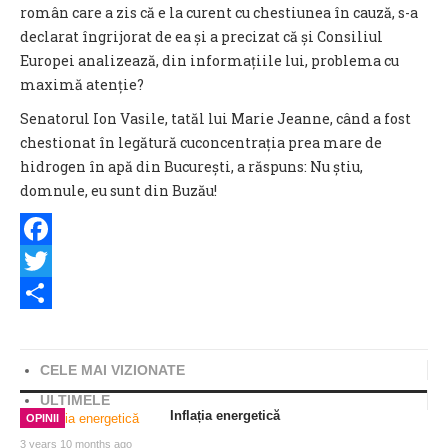
român care a zis că e la curent cu chestiunea în cauză, s-a
declarat îngrijorat de ea și a precizat că și Consiliul
Europei analizează, din informațiile lui, problema cu
maximă atenție?
Senatorul Ion Vasile, tatăl lui Marie Jeanne, când a fost
chestionat în legătură cuconcentrația prea mare de
hidrogen în apă din București, a răspuns: Nu știu,
domnule, eu sunt din Buzău!
Facebook
Twitter
Share
CELE MAI VIZIONATE
ULTIMELE
Inflația energetică
OPINII
3 years 10 months ago