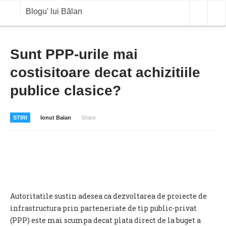
Blogu' lui Bălan
OPINII
Sunt PPP-urile mai
costisitoare decat achizitiile
ANALIZE
publice clasice?
BLOG IN DIALOG
STIRI
STIRI
Ionut Balan
Share
CURS VALUTAR IN TIMP REAL
COMMODITIES
COTATII BVB
Autoritatile sustin adesea ca dezvoltarea de proiecte de
infrastructura prin parteneriate de tip public-privat
(PPP) este mai scumpa decat plata direct de la buget a