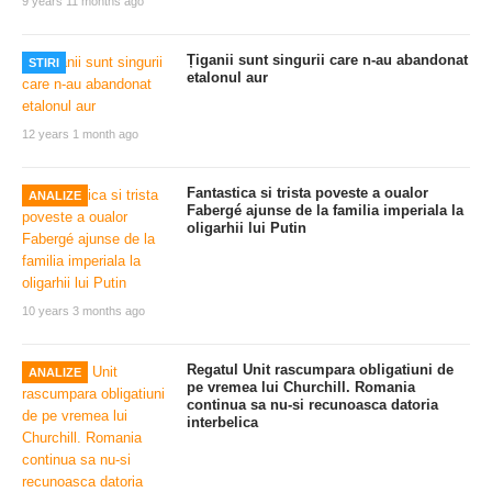
9 years 11 months ago
Țiganii sunt singurii care n-au abandonat
STIRI
etalonul aur
12 years 1 month ago
Fantastica si trista poveste a oualor
ANALIZE
Fabergé ajunse de la familia imperiala la
oligarhii lui Putin
10 years 3 months ago
Regatul Unit rascumpara obligatiuni de
ANALIZE
pe vremea lui Churchill. Romania
continua sa nu-si recunoasca datoria
interbelica