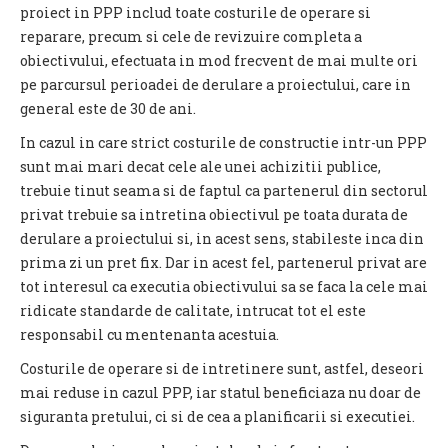
proiect in PPP includ toate costurile de operare si
reparare, precum si cele de revizuire completa a
obiectivului, efectuata in mod frecvent de mai multe ori
pe parcursul perioadei de derulare a proiectului, care in
general este de 30 de ani.
In cazul in care strict costurile de constructie intr-un PPP
sunt mai mari decat cele ale unei achizitii publice,
trebuie tinut seama si de faptul ca partenerul din sectorul
privat trebuie sa intretina obiectivul pe toata durata de
derulare a proiectului si, in acest sens, stabileste inca din
prima zi un pret fix. Dar in acest fel, partenerul privat are
tot interesul ca executia obiectivului sa se faca la cele mai
ridicate standarde de calitate, intrucat tot el este
responsabil cu mentenanta acestuia.
Costurile de operare si de intretinere sunt, astfel, deseori
mai reduse in cazul PPP, iar statul beneficiaza nu doar de
siguranta pretului, ci si de cea a planificarii si executiei.