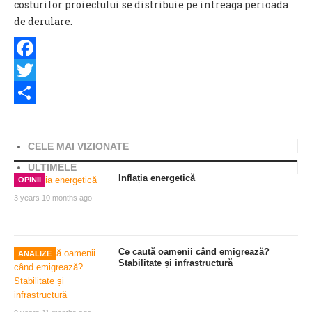
costurilor proiectului se distribuie pe intreaga perioada
de derulare.
Facebook
Twitter
Share
CELE MAI VIZIONATE
ULTIMELE
Inflația energetică
OPINII
3 years 10 months ago
Ce caută oamenii când emigrează?
ANALIZE
Stabilitate și infrastructură