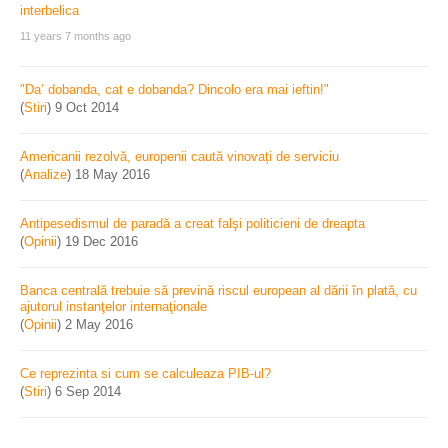
11 years 7 months ago
"Da’ dobanda, cat e dobanda? Dincolo era mai ieftin!"
(
Stiri
)
9 Oct 2014
Americanii rezolvă, europenii caută vinovați de serviciu
(
Analize
)
18 May 2016
Antipesedismul de paradă a creat falşi politicieni de dreapta
(
Opinii
)
19 Dec 2016
Banca centrală trebuie să prevină riscul european al dării în plată, cu
ajutorul instanţelor internaţionale
(
Opinii
)
2 May 2016
Ce reprezinta si cum se calculeaza PIB-ul?
(
Stiri
)
6 Sep 2014