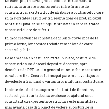
De exemplu, in cazul proiectelor de infrastructura
rutiera, ca urmare a concurentei intre firmele de
constructii si a criteriilor de atribuire a contractelor, care
in majoritatea cazurilor tin seama doar de pret, in cazul
achizitiei publice se ajunge in situatia in care calitatea
constructiei are de suferit.
In mod frecvent se constata deficiente grave inca de la
prima iarna, iar acestea trebuie remediate de catre
sectorul public.
De asemenea, in cazul achizitiei publice, costurile de
constructie sunt deseori depasite, deoarece, spre
deosebire de PPP-uri, in general nu se incheie contracte
cu valoare fixa. Ceea ce la inceput pare mai avantajos se
dovedeste a fi in final o varianta cu mult mai costisitoare.
Inainte de a decide asupra modalitatii de finantare,
sectorul public ar trebui sa evalueze cu ajutorul unui
consultant cu experienta ce structura este mai utila si
mai avantajoasa din punct de vedere al costurilor si