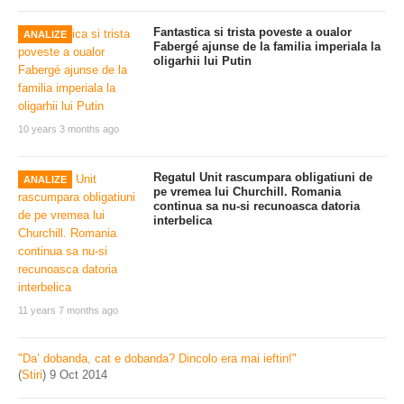
Fantastica si trista poveste a oualor
ANALIZE
Fabergé ajunse de la familia imperiala la
oligarhii lui Putin
10 years 3 months ago
Regatul Unit rascumpara obligatiuni de
ANALIZE
pe vremea lui Churchill. Romania
continua sa nu-si recunoasca datoria
interbelica
11 years 7 months ago
"Da’ dobanda, cat e dobanda? Dincolo era mai ieftin!"
(
Stiri
)
9 Oct 2014