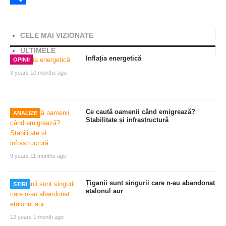
Share
CELE MAI VIZIONATE
ULTIMELE
Inflația energetică
OPINII
3 years 10 months ago
Ce caută oamenii când emigrează?
ANALIZE
Stabilitate și infrastructură
9 years 11 months ago
Țiganii sunt singurii care n-au abandonat
STIRI
etalonul aur
12 years 1 month ago