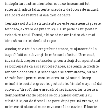
îndepărtarea stimulentelor, ceea ce înseamnă tot
suferință, adică falimente, pierderi de locuri de muncă,
realocări de resurse și așa mai departe.
Tentația politică a stimulentelor este omenească și este,
totodată, extrem de puternică. E limpede că nu poate fi
evitată cu totul. Totuși, e bine să ne amintim că e mai
bine să nu strici decât să repari.
Așadar, ce e rău în a crește bunăstarea, cu ajutoare de la
buget? Iată ce: subvențiile măresc deficitul. Urmează,
invariabil, creșterea taxelor și contribuțiilor, apoi statul
se pomenește că a scăzut colectarea, apelează la credite,
iar când dobânzile și scadențele se acumulează, nu mai
rămân bani pentru continuarea lor. Și atunci încep
mișcările sociale, grevele, protestele, fiindcă e ușor să dai
cuiva un “drept”, dar e greu să i-l iei înapoi. Iar istoria a
demonstrat cât de repede se obișnuiesc oamenii cu
subsidiile, cât de firesc li se pare, după puțină vreme, să
primească ajutorul ca pe ceva care li se cuvine. E foarte