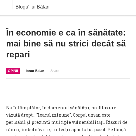
Blogu' lui Bălan
OPINII
În economie e ca în sănătate:
mai bine să nu strici decât să
ANALIZE
repari
BLOG IN DIALOG
STIRI
OPINII
Ionut Balan
Share
CURS VALUTAR IN TIMP REAL
COMMODITIES
COTATII BVB
Nu întâmplător, în domeniul sănătății, profilaxia e
văzută drept... ″leacul minune″. Corpul uman este
perisabil și prezintă multiple vulnerabilități. Riscuri de
răniri, îmbolnăviri și infecții apar la tot pasul. Pe lângă