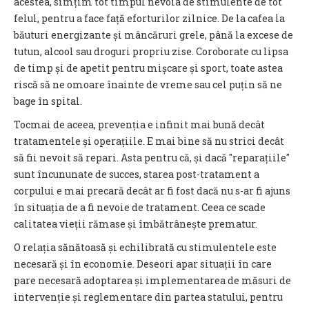
acestea, simțim tot timpul nevoia de stimulente de tot
felul, pentru a face față eforturilor zilnice. De la cafea la
băuturi energizante și mâncăruri grele, până la excese de
tutun, alcool sau droguri propriu zise. Coroborate cu lipsa
de timp și de apetit pentru mișcare și sport, toate astea
riscă să ne omoare înainte de vreme sau cel puțin să ne
bage în spital.
Tocmai de aceea, prevenția e infinit mai bună decât
tratamentele și operațiile. E mai bine să nu strici decât
să fii nevoit să repari. Asta pentru că, și dacă ″reparațiile″
sunt încununate de succes, starea post-tratament a
corpului e mai precară decât ar fi fost dacă nu s-ar fi ajuns
în situația de a fi nevoie de tratament. Ceea ce scade
calitatea vieții rămase și îmbătrânește prematur.
O relația sănătoasă și echilibrată cu stimulentele este
necesară și în economie. Deseori apar situații în care
pare necesară adoptarea și implementarea de măsuri de
intervenție și reglementare din partea statului, pentru