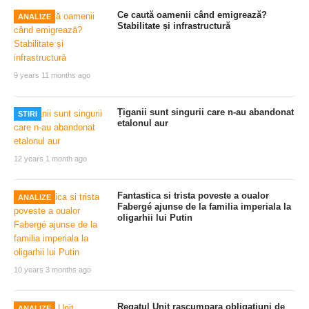
Ce caută oamenii când emigrează?
ANALIZE
Stabilitate și infrastructură
9 years 11 months ago
Țiganii sunt singurii care n-au abandonat
STIRI
etalonul aur
12 years 1 month ago
Fantastica si trista poveste a oualor
ANALIZE
Fabergé ajunse de la familia imperiala la
oligarhii lui Putin
10 years 3 months ago
Regatul Unit rascumpara obligatiuni de
ANALIZE