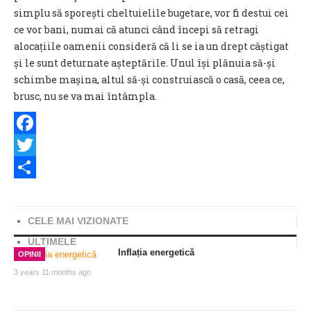
simplu să sporești cheltuielile bugetare, vor fi destui cei
ce vor bani, numai că atunci când începi să retragi
alocațiile oamenii consideră că li se ia un drept câștigat
și le sunt deturnate așteptările. Unul își plănuia să-și
schimbe mașina, altul să-și construiască o casă, ceea ce,
brusc, nu se va mai întâmpla.
Facebook
Twitter
Share
CELE MAI VIZIONATE
ULTIMELE
Inflația energetică
OPINII
3 years 11 months ago