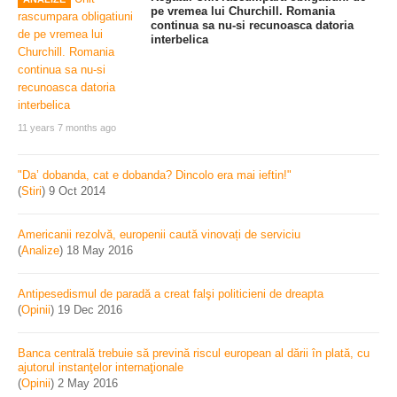
pe vremea lui Churchill. Romania
continua sa nu-si recunoasca datoria
interbelica
11 years 7 months ago
"Da’ dobanda, cat e dobanda? Dincolo era mai ieftin!"
(
Stiri
)
9 Oct 2014
Americanii rezolvă, europenii caută vinovați de serviciu
(
Analize
)
18 May 2016
Antipesedismul de paradă a creat falşi politicieni de dreapta
(
Opinii
)
19 Dec 2016
Banca centrală trebuie să prevină riscul european al dării în plată, cu
ajutorul instanţelor internaţionale
(
Opinii
)
2 May 2016