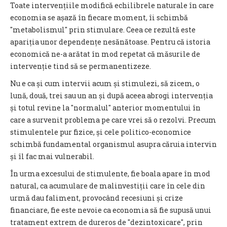
Toate intervențiile modifică echilibrele naturale în care
economia se așază în fiecare moment, îi schimbă
″metabolismul″ prin stimulare. Ceea ce rezultă este
apariția unor dependențe nesănătoase. Pentru că istoria
economică ne-a arătat în mod repetat că măsurile de
intervenție tind să se permanentizeze.
Nu e ca și cum intervii acum și stimulezi, să zicem, o
lună, două, trei sau un an și după aceea abrogi intervenția
și totul revine la ″normalul″ anterior momentului în
care a survenit problema pe care vrei să o rezolvi. Precum
stimulentele pur fizice, și cele politico-economice
schimbă fundamental organismul asupra căruia intervin
și îl fac mai vulnerabil.
În urma excesului de stimulente, fie boala apare în mod
natural, ca acumulare de malinvestiții care în cele din
urmă dau faliment, provocând recesiuni și crize
financiare, fie este nevoie ca economia să fie supusă unui
tratament extrem de dureros de ″dezintoxicare″, prin