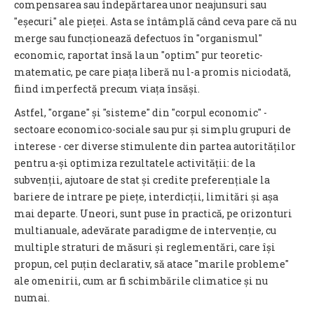
compensarea sau îndepărtarea unor neajunsuri sau
″eșecuri″ ale pieței. Asta se întâmplă când ceva pare că nu
merge sau funcționează defectuos în ″organismul″
economic, raportat însă la un ″optim″ pur teoretic-
matematic, pe care piața liberă nu l-a promis niciodată,
fiind imperfectă precum viața însăși.
Astfel, ″organe″ și ″sisteme″ din ″corpul economic″ -
sectoare economico-sociale sau pur și simplu grupuri de
interese - cer diverse stimulente din partea autorităților
pentru a-și optimiza rezultatele activității: de la
subvenții, ajutoare de stat și credite preferențiale la
bariere de intrare pe piețe, interdicții, limitări și așa
mai departe. Uneori, sunt puse în practică, pe orizonturi
multianuale, adevărate paradigme de intervenție, cu
multiple straturi de măsuri și reglementări, care își
propun, cel puțin declarativ, să atace ″marile probleme″
ale omenirii, cum ar fi schimbările climatice și nu
numai.