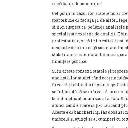
riscă banii deponenților!
Cel puțin în cazul lor, statele nu ar tr
foarte bine că fac așa și, de altfel, l
și nici suspect că, pe lângă analizele 
specializate externe de analiză. E bin
profesioniste, și să te ferești cât poț
deoparte de o întreagă societate. Iar s
stabilitatea sistemului financiar, ce a
finanțele publice.
Și în aceste context, statele și repreze
analiștii lor atunci când aceștia nu f
firească și obligatorie prin lege. Cos
se întâmplă să se mărească, precum do
bunului plac al unuia sau al altuia. Și
atunci când e soare și ți-o iau când plo
Acesta e că bancherii îți iau dobânzi 
umbrelă și ajungi să-ți cumperi cu totu