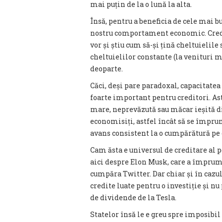
mai puțin de la o lună la alta.
Însă, pentru a beneficia de cele mai 
nostru comportament economic. Credit
vor și știu cum să-și țină cheltuielile
cheltuielilor constante (la venituri m
deoparte.
Căci, deși pare paradoxal, capacitate
foarte important pentru creditori. Ast
mare, neprevăzută sau măcar ieșită di
economisiți, astfel încât să se împr
avans consistent la o cumpărătură pe c
Cam ăsta e universul de creditare al p
aici despre Elon Musk, care a împrum
cumpăra Twitter. Dar chiar și în cazul
credite luate pentru o investiție și nu
de dividende de la Tesla.
Statelor însă le e greu spre imposibi