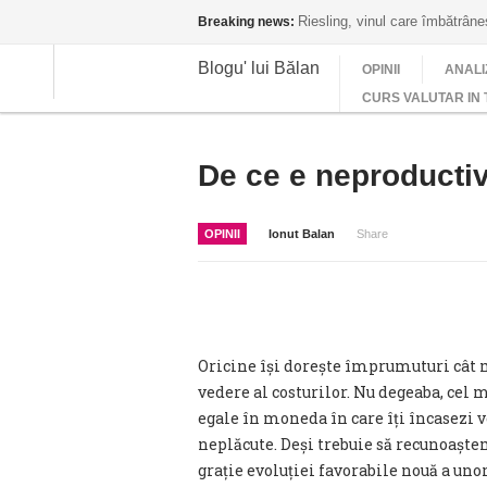
Riesling, vinul care îmbătrân
Breaking news:
Blogu' lui Bălan
OPINII
ANALI
CURS VALUTAR IN 
De ce e neproductiv 
OPINII
Ionut Balan
Share
Oricine își dorește împrumuturi cât m
vedere al costurilor. Nu degeaba, cel m
egale în moneda în care îți încasezi ve
neplăcute. Deși trebuie să recunoaște
grație evoluției favorabile nouă a uno