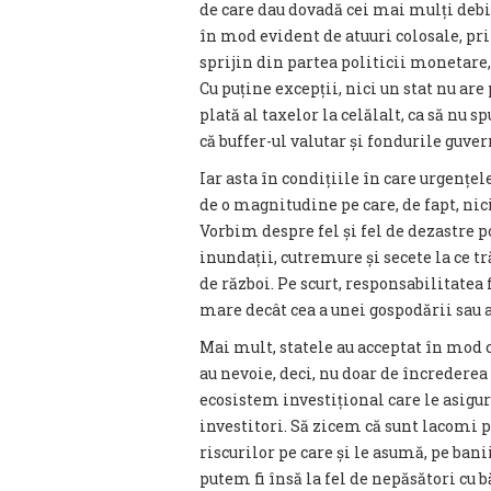
de care dau dovadă cei mai mulți debit
în mod evident de atuuri colosale, pr
sprijin din partea politicii monetare
Cu puține excepții, nici un stat nu are
plată al taxelor la celălalt, ca să nu sp
că buffer-ul valutar și fondurile guv
Iar asta în condițiile în care urgențel
de o magnitudine pe care, de fapt, ni
Vorbim despre fel și fel de dezastre p
inundații, cutremure și secete la ce 
de război. Pe scurt, responsabilitatea 
mare decât cea a unei gospodării sau 
Mai mult, statele au acceptat în mod c
au nevoie, deci, nu doar de încrederea
ecosistem investițional care le asigur
investitori. Să zicem că sunt lacomi p
riscurilor pe care și le asumă, pe banii
putem fi însă la fel de nepăsători cu 