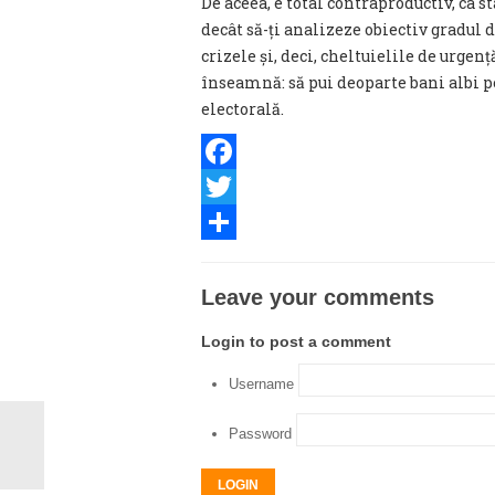
De aceea, e total contraproductiv, ca st
decât să-ți analizeze obiectiv gradul 
crizele și, deci, cheltuielile de urgenț
înseamnă: să pui deoparte bani albi pe
electorală.
Facebook
Twitter
Share
Leave your comments
Login to post a comment
Username
Password
LOGIN