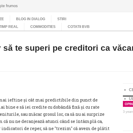
ește frumos
ZE
BLOG IN DIALOG
STIRI
TIMP REAL
COMMODITIES
COTATII BVB
să te superi pe creditori ca văca
C
U
ai ieftine și cât mai predictibile din punct de
OPINI
ai bine e să iei credite cu dobândă fixă și cu rate
3 year
niturile, sau măcar grosul lor, ca să nu ai surprize
m că nu ne deranjează atunci când se întâmplă ca,
r indicatori de reper, să ne ″trezim″ că avem de plătit