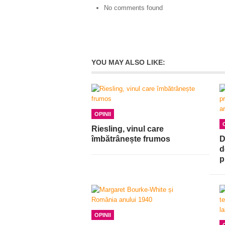
No comments found
YOU MAY ALSO LIKE:
OPINII
Riesling, vinul care
îmbătrânește frumos
D
d
p
OPINII