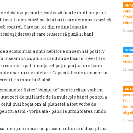
ANAL
bune dobânzi posibile, contează foarte mult propriul
orii îi apreciază pe debitorii care demonstrează că
 sub control. Care nu ies din rutina lunară a
9 year
ăcar așijderea) și care reușesc să pună și bani
a de a economisi a unui debitor e un semnal pozitiv
STIRI
a înseamnă că, atunci când au de făcut o investiție
n comun, o pot finanța cel puțin parțial din banii
12 yea
umute doar în completare. Capacitatea de a depune un
redit e o mare bilă albă.
ersoanelor fizice ″obișnuite″, pentru că nu vorbim
ANAL
utat zeci de miliarde de la multiple bănci pentru a
 celui mai bogat om al planetei a fost vorba de
 pentru a trăi - vorba aia - până la următoarea rundă
10 yea
l să mențină măcar un procent infim din disciplina