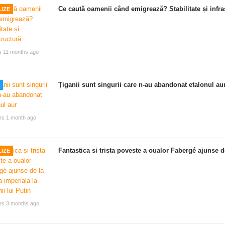
Ce caută oamenii când emigrează? Stabilitate și infra
IZE
s 11 months ago
Țiganii sunt singurii care n-au abandonat etalonul au
rs 1 month ago
Fantastica si trista poveste a oualor Fabergé ajunse de
IZE
rs 3 months ago