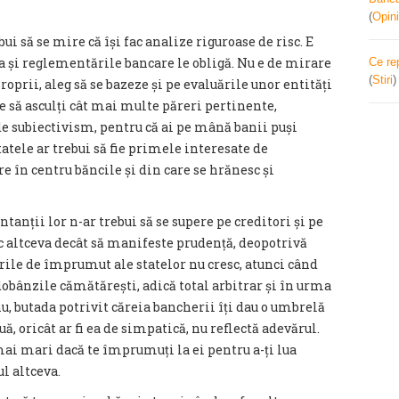
(
Opini
ebui să se mire că își fac analize riguroase de risc. E
egea și reglementările bancare le obligă. Nu e de mirare
Ce re
(
Stiri
proprii, aleg să se bazeze și pe evaluările unor entități
e să asculți cât mai multe păreri pertinente,
i de subiectivism, pentru că ai pe mână banii puși
tatele ar trebui să fie primele interesate de
re în centru băncile și din care se hrănesc și
ntanții lor n-ar trebui să se supere pe creditori și pe
ac altceva decât să manifeste prudență, deopotrivă
turile de împrumut ale statelor nu cresc, atunci când
bânzile cămătărești, adică total arbitrar și în urma
 nu, butada potrivit căreia bancherii îți dau o umbrelă
uă, oricât ar fi ea de simpatică, nu reflectă adevărul.
mai mari dacă te împrumuți la ei pentru a-ți lua
l altceva.