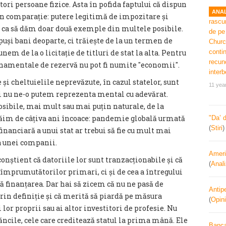
ori persoane fizice. Asta în pofida faptului că dispun
ANAL
in comparație: putere legitimă de impozitare și
, ca să dăm doar două exemple din multele posibile.
 puși bani deoparte, ci trăiește de la un termen de
unem de la o licitație de titluri de stat la alta. Pentru
ernamentale de rezervă nu pot fi numite ″economii″.
e și cheltuielile neprevăzute, în cazul statelor, sunt
11 yea
ci nu ne-o putem reprezenta mental cu adevărat.
osibile, mai mult sau mai puțin naturale, de la
trăim de câțiva ani încoace: pandemie globală urmată
"Da’ 
(
Stiri
financiară a unui stat ar trebui să fie cu mult mai
a unei companii.
Ameri
onștient că datoriile lor sunt tranzacționabile și că
(
Anal
 împrumutătorilor primari, ci și de cea a întregului
ă finanțarea. Dar hai să zicem că nu ne pasă de
Antipe
rin definiție și că merită să piardă pe măsura
(
Opini
 lor proprii sau ai altor investitori de profesie. Nu
băncile, cele care creditează statul la prima mână. Ele
Banca 