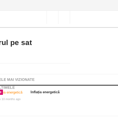
rul pe sat
ELE MAI VIZIONATE
LTIMELE
Inflația energetică
I
s 10 months ago