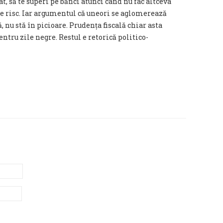
at, să te superi pe bănci atunci când nu fac altceva
de risc. Iar argumentul că uneori se aglomerează
ă, nu stă în picioare. Prudența fiscală chiar asta
ntru zile negre. Restul e retorică politico-