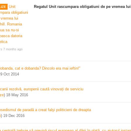
Regatul Unit rascumpara obligatiuni de pe vremea lui
IZE
rs 7 months ago
dobanda, cat e dobanda? Dincolo era mai ieftin!"
)
9 Oct 2014
canii rezolvă, europenii caută vinovați de serviciu
ize
)
18 May 2016
sedismul de paradă a creat falşi politicieni de dreapta
i
)
19 Dec 2016
centrală trebuie să prevină riscul european al dării în plată, cu ajutorul instan