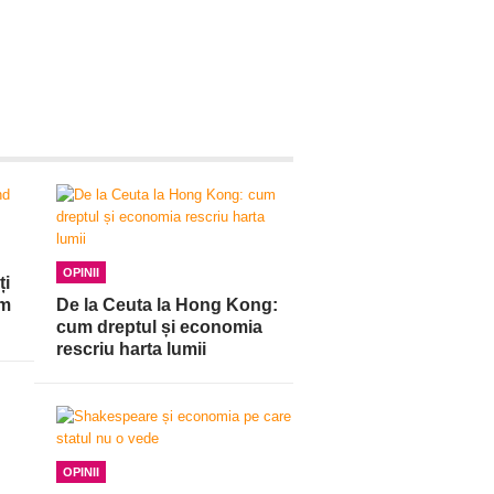
OPINII
ți
am
De la Ceuta la Hong Kong:
cum dreptul și economia
rescriu harta lumii
OPINII