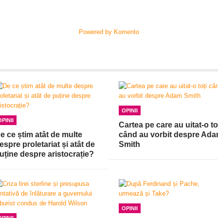
Powered by Komento
OPINII
OPINII
Cartea pe care au uitat-o to
e ce știm atât de multe
când au vorbit despre Ad
espre proletariat și atât de
Smith
uține despre aristocrație?
OPINII
OPINII