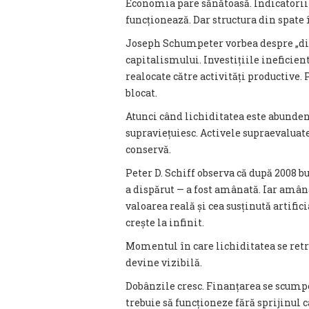
Economia pare sănătoasă. Indicatorii 
funcționează. Dar structura din spate 
Joseph Schumpeter vorbea despre „di
capitalismului. Investițiile ineficien
realocate către activități productive
blocat.
Atunci când lichiditatea este abundent
supraviețuiesc. Activele supraevaluat
conservă.
Peter D. Schiff observa că după 2008 bu
a dispărut — a fost amânată. Iar amâna
valoarea reală și cea susținută artific
crește la infinit.
Momentul în care lichiditatea se ret
devine vizibilă.
Dobânzile cresc. Finanțarea se scumpeș
trebuie să funcționeze fără sprijinul c