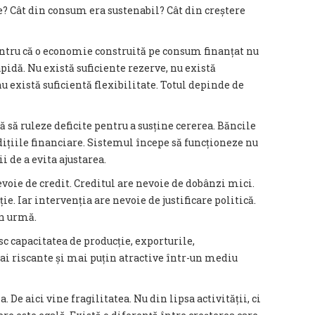
ate? Cât din consum era sustenabil? Cât din creștere
entru că o economie construită pe consum finanțat nu
idă. Nu există suficiente rezerve, nu există
u există suficientă flexibilitate. Totul depinde de
 să ruleze deficite pentru a susține cererea. Băncile
dițiile financiare. Sistemul începe să funcționeze nu
ii de a evita ajustarea.
voie de credit. Creditul are nevoie de dobânzi mici.
e. Iar intervenția are nevoie de justificare politică.
n urmă.
sc capacitatea de producție, exporturile,
ai riscante și mai puțin atractive într-un mediu
. De aici vine fragilitatea. Nu din lipsa activității, ci