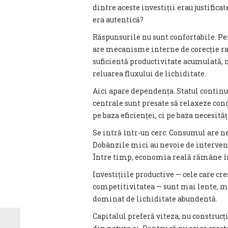
dintre aceste investiții erau justific
era autentică?
Răspunsurile nu sunt confortabile. P
are mecanisme interne de corecție rap
suficientă productivitate acumulată, n
reluarea fluxului de lichiditate.
Aici apare dependența. Statul continuă
centrale sunt presate să relaxeze con
pe baza eficienței, ci pe baza necesităț
Se intră într-un cerc. Consumul are ne
Dobânzile mici au nevoie de intervenți
Între timp, economia reală rămâne î
Investițiile productive — cele care cre
competitivitatea — sunt mai lente, m
dominat de lichiditate abundentă.
Capitalul preferă viteza, nu construcția