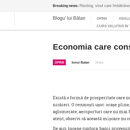
Riesling, vinul care îmbătrân
Breaking news:
Blogu' lui Bălan
OPINII
ANALI
CURS VALUTAR IN 
Economia care consu
OPINII
Ionut Balan
Share
Există o formă de prosperitate care n
nicăieri. O recunoști ușor: orașe plin
aglomerate, aeroporturi care nu mai fa
atent, observi că această mișcare nu c
De aici începe ruptura: banii proveniți