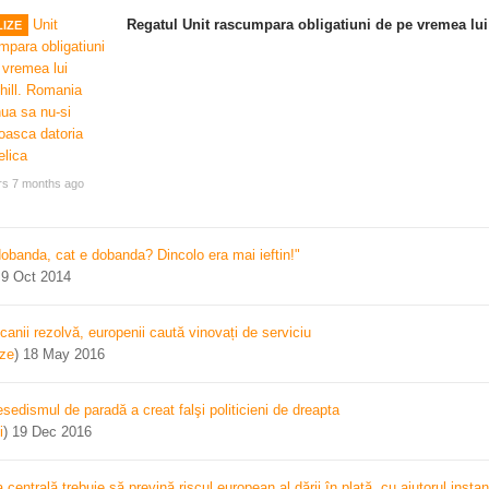
Regatul Unit rascumpara obligatiuni de pe vremea lui
IZE
rs 7 months ago
dobanda, cat e dobanda? Dincolo era mai ieftin!"
)
9 Oct 2014
canii rezolvă, europenii caută vinovați de serviciu
ize
)
18 May 2016
sedismul de paradă a creat falşi politicieni de dreapta
i
)
19 Dec 2016
centrală trebuie să prevină riscul european al dării în plată, cu ajutorul instan