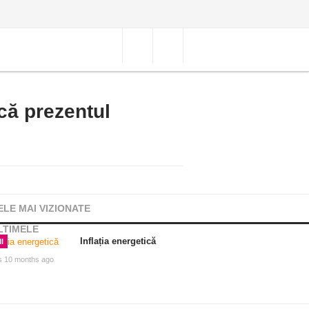
că prezentul
ELE MAI VIZIONATE
LTIMELE
Inflația energetică
I
s 10 months ago