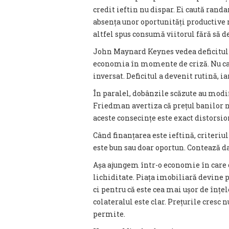
credit ieftin nu dispar. Ei caută randa
absența unor oportunități productive r
altfel spus consumă viitorul fără să d
John Maynard Keynes vedea deficitul 
economia în momente de criză. Nu ca p
inversat. Deficitul a devenit rutină, i
În paralel, dobânzile scăzute au modi
Friedman avertiza că prețul banilor n
aceste consecințe este exact distorsio
Când finanțarea este ieftină, criteriu
este bun sau doar oportun. Contează dac
Așa ajungem într-o economie în care c
lichiditate. Piața imobiliară devine p
ci pentru că este cea mai ușor de înțel
colateralul este clar. Prețurile cresc n
permite.