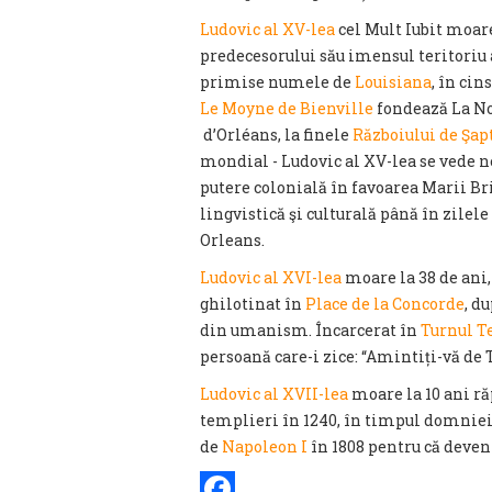
Ludovic al XV-lea
cel Mult Iubit moare
predecesorului său imensul teritoriu
primise numele de
Louisiana
, în cin
Le Moyne de Bienville
fondează La No
d’Orléans, la finele
Războiului de Şap
mondial - Ludovic al XV-lea se vede ne
putere colonială în favoarea Marii Br
lingvistică şi culturală până în zile
Orleans.
Ludovic al XVI-lea
moare la 38 de ani,
ghilotinat în
Place de la Concorde
, d
din umanism. Încarcerat în
Turnul T
persoană care-i zice: “Amintiți-vă de 
Ludovic al XVII-lea
moare la 10 ani ră
templieri în 1240, în timpul domniei
de
Napoleon I
în 1808 pentru că deveni