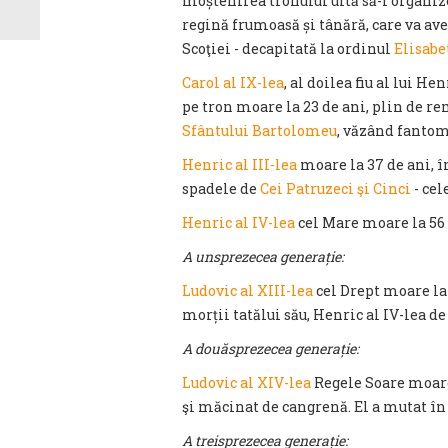
moștenirea tronului uită să-i organ
regină frumoasă și tânără, care va av
Scoţiei - decapitată la ordinul
Elisabet
Carol al IX-lea
, al doilea fiu al lui Hen
pe tron moare la 23 de ani, plin de r
Sfântului Bartolomeu
, văzând fantom
Henric al III-lea
moare la 37 de ani, 
spadele de
Cei Patruzeci şi Cinci
- cel
Henric al IV-lea
cel Mare moare la 56 
A unsprezecea generație:
Ludovic al XIII-lea
cel Drept moare la
morții tatălui său, Henric al IV-lea d
A douăsprezecea generație:
Ludovic al XIV-lea
Regele Soare moare 
şi măcinat de cangrenă. El a mutat în 
A treisprezecea generație: