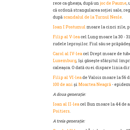
rece ca gheața, după un
joc de Paume
,
că ordonă strangularea soției sale, re
după
scandalul de la Turnul Nesle
.
Ioan I Postumul
moare la cinci zile, p
Filip al V-lea
cel Lung moare la 30 - 31
rudele leproșilor. Fiul său se prăpădeșt
Carol al IV-lea
cel Drept moare de tuber
Luxemburg
, îşi găseşte sfârşitul îm
caleașca. O dată cu ei dispare linia di
Filip al VI-lea
de Valois moare la 56 d
100 de ani
și
Moartea Neagră
- epidem
A doua generație:
Ioan al II-lea
cel Bun moare la 44 de an
Poitiers
.
A treia generație: