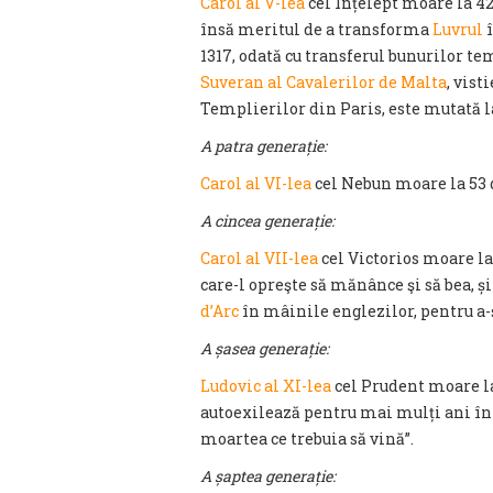
Carol al V-lea
cel Înțelept moare la 42 
însă meritul de a transforma
Luvrul
î
1317, odată cu transferul bunurilor te
Suveran al Cavalerilor de Malta
, vist
Templierilor din Paris, este mutată l
A patra generație:
Carol al VI-lea
cel Nebun moare la 53 
A cincea generație:
Carol al VII-lea
cel Victorios moare la
care-l opreşte să mănânce şi să bea, ș
d’Arc
în mâinile englezilor, pentru a-ș
A șasea generație:
Ludovic al XI-lea
cel Prudent moare la 
autoexilează pentru mai mulți ani în
moartea ce trebuia să vină”.
A șaptea generație: