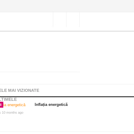
ELE MAI VIZIONATE
LTIMELE
Inflația energetică
I
s 10 months ago