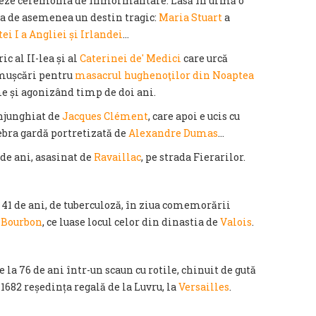
izeze ceremonia de înmormântare. Lasă în urmă o
ea de asemenea un destin tragic:
Maria Stuart
a
ei I a Angliei și Irlandei
…
ric al II-lea și al
Caterinei de' Medici
care urcă
emușcări pentru
masacrul hughenoţilor din Noaptea
e și agonizând timp de doi ani.
înjunghiat de
Jacques Clément
, care apoi e ucis cu
ebra gardă portretizată de
Alexandre Dumas
…
de ani, asasinat de
Ravaillac
, pe strada Fierarilor.
 41 de ani, de tuberculoză, în ziua comemorării
e
Bourbon
, ce luase locul celor din dinastia de
Valois
.
la 76 de ani într-un scaun cu rotile, chinuit de gută
1682 reședința regală de la Luvru, la
Versailles
.