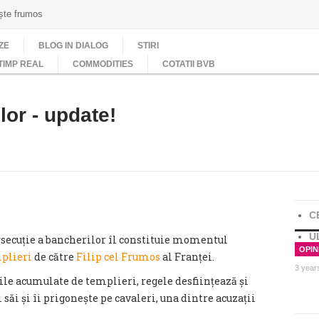
ește frumos
ZE
BLOG IN DIALOG
STIRI
TIMP REAL
COMMODITIES
COTATII BVB
lor - update!
C
U
secuție a bancherilor îl constituie momentul
OPINI
plieri
de către
Filip cel Frumos
al Franței.
3 year
ile acumulate de templieri, regele desființeaz
ă
și
 săi și îi prigonește pe cavaleri, una dintre acuzații