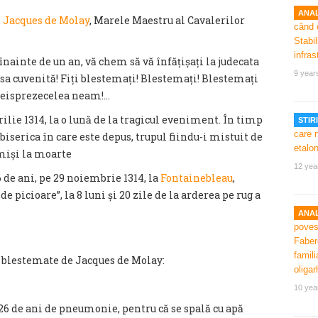
ANAL
,
Jacques de Molay
, Marele Maestru al Cavalerilor
nainte de un an, vă chem să vă înfățișați la judecata
9 year
a cuvenită! Fiți blestemați! Blestemați! Blestemați
treisprezecelea neam!…
ilie 1314, la o lună de la tragicul eveniment. În timp
STIRI
 biserica în care este depus, trupul fiindu-i mistuit de
imiși la moarte
12 yea
 de ani, pe 29 noiembrie 1314, la
Fontainebleau
,
de picioare”, la 8 luni și 20 zile de la arderea pe rug a
ANAL
gi blestemate de Jacques de Molay:
10 yea
26 de ani de pneumonie, pentru că se spală cu apă