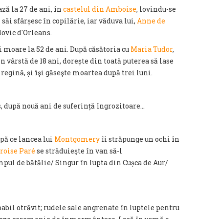
ză la 27 de ani, în
castelul din Amboise
, lovindu-se
 săi sfârșesc în copilărie, iar văduva lui,
Anne de
dovic d'Orleans.
 moare la 52 de ani. După căsătoria cu
Maria Tudor
,
 în vârstă de 18 ani, dorește din toată puterea să lase
regină, și îşi găseşte moartea după trei luni.
s, după nouă ani de suferință îngrozitoare…
pă ce lancea lui
Montgomery
îi străpunge un ochi în
oise Paré
se străduieşte în van să-l
mpul de bătălie/ Singur în lupta din Cușca de Aur/
abil otrăvit; rudele sale angrenate în luptele pentru