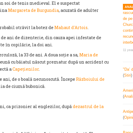
 un soi de tenis medieval. El e suspectat
ANAL
gina
Margareta de Burgundia
, acuzată de adulter
robabil otrăvit la botez de
Mahaut d'Artois
.
 de ani de dizenterie, din cauza apei infestate de
e în copilărie, la doi ani.
11 yea
culoză, la 33 de ani. A doua soție a sa,
Maria de
preună cu băiatul născut prematur după un accident cu
rectă a
Capețienilor
.
"Da’ 
(
Stiri
e ani, de o boală necunoscută. Începe
Războiului de
ia de ciumă bubonică.
Ameri
(
Anal
i, ca prizonier al englezilor, după
dezastrul de la
Antipe
(
Opini
Banca 