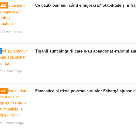
Ce caută oamenii când emigrează? Stabilitate și infra
IZE
s 11 months ago
Țiganii sunt singurii care n-au abandonat etalonul au
rs 1 month ago
Fantastica si trista poveste a oualor Fabergé ajunse de
IZE
rs 3 months ago