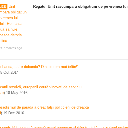
Regatul Unit rascumpara obligatiuni de pe vremea lui
IZE
rs 7 months ago
dobanda, cat e dobanda? Dincolo era mai ieftin!"
)
9 Oct 2014
canii rezolvă, europenii caută vinovați de serviciu
ize
)
18 May 2016
sedismul de paradă a creat falşi politicieni de dreapta
i
)
19 Dec 2016
centrală trebuie să prevină riscul european al dării în plată, cu ajutorul instan