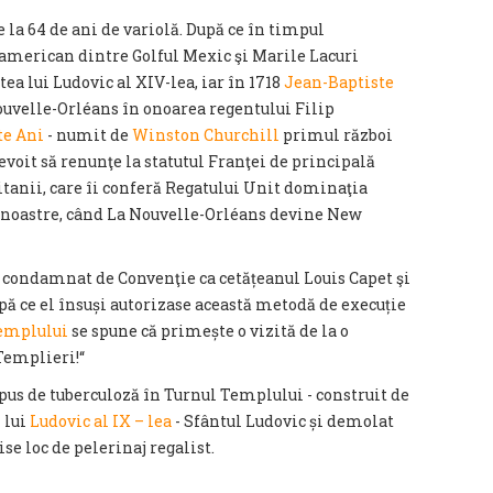
 la 64 de ani de variolă. După ce în timpul
 american dintre Golful Mexic şi Marile Lacuri
stea lui Ludovic al XIV-lea, iar în 1718
Jean-Baptiste
uvelle-Orléans în onoarea regentului Filip
te Ani
- numit de
Winston Churchill
primul război
voit să renunţe la statutul Franţei de principală
itanii, care îi conferă Regatului Unit dominaţia
le noastre, când La Nouvelle-Orléans devine New
 condamnat de Convenţie ca cetățeanul Louis Capet şi
upă ce el însuși autorizase această metodă de execuție
emplului
se spune că primește o vizită de la o
Templieri!“
pus de tuberculoză în Turnul Templului - construit de
 lui
Ludovic al IX – lea
- Sf
ântul Ludovic și demolat
se loc de pelerinaj regalist
.