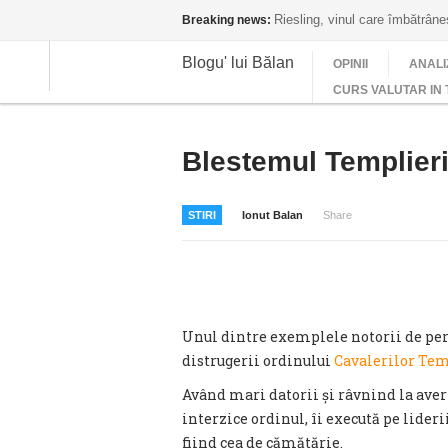
Riesling, vinul care îmbătrân
Breaking news:
Blogu' lui Bălan
OPINII
ANALI
CURS VALUTAR IN 
Blestemul Templieri
STIRI
Ionut Balan
Share
Unul dintre exemplele notorii de per
distrugerii ordinului
Cavalerilor Tem
Având mari datorii și râvnind la aver
interzice ordinul, îi execută pe liderii
fiind cea de cămătărie.