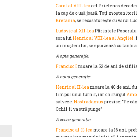
Carol al VIII-lea
cel Prietenos decedea
la cap de o ușă joasă. Toți moștenitorii
Bretania
, se recăsătorește cu vărul Lu
Ludovic al XII-lea
Părintele Poporului
sora lui
Henric al VIII-lea al Angliei
,
un moștenitor, se epuizează cu tânăra 
A opta generație:
Francisc I
moare la 52 de ani de sifili
A noua generație:
Henric al II-lea
moare la 40 de ani, du
timpul unui turnir, iar chirurgul
Ambr
salveze.
Nostradamus
prezise: “Pe câ
Ochii îi va străpunge”
A zecea generație:
Francisc al II-lea
moare la 16 ani, prob