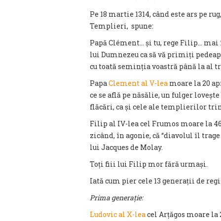
Pe 18 martie 1314, când este ars pe rug
Templieri, spune:
Papă Clément… și tu, rege Filip… mai î
lui Dumnezeu ca să vă primiți pedeaps
cu toată seminția voastră până la al 
Papa
Clement al V-lea
moare la 20 apr
ce se află pe năsălie, un fulger lovește
flăcări, ca și cele ale templierilor tr
Filip al IV-lea cel Frumos moare la 46
zicând, în agonie, că “diavolul îl trage 
lui Jacques de Molay.
Toți fiii lui Filip mor fără urmași.
Iată cum pier cele 13 generații de re
Prima generație:
Ludovic al X-lea
cel Arțăgos moare la 