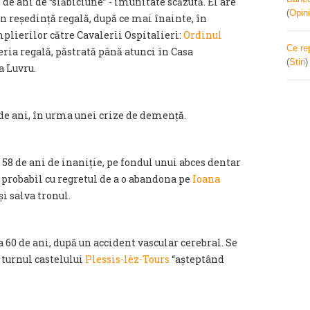
de ani de “slăbiciune” - imunitate scăzută. El are
(
Opini
n reședință regală, după ce mai înainte, în
mplierilor către Cavalerii Ospitalieri:
Ordinul
Ce re
ieria regală, păstrată până atunci în Casa
(
Stiri
a Luvru.
de ani, în urma unei crize de demență.
 58 de ani de inaniție, pe fondul unui abces dentar
i probabil cu regretul de a o abandona pe
Ioana
i salva tronul.
60 de ani, după un accident vascular cerebral. Se
 turnul castelului
Plessis-lèz-Tours
“așteptând