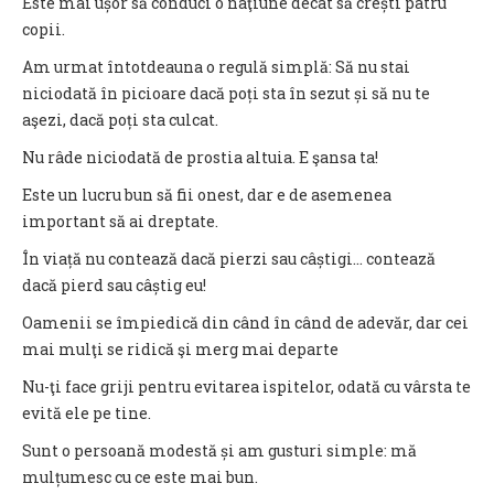
Este mai ușor să conduci o naţiune decât să crești patru
copii.
Am urmat întotdeauna o regulă simplă: Să nu stai
niciodată în picioare dacă poți sta în sezut și să nu te
aşezi, dacă poți sta culcat.
Nu râde niciodată de prostia altuia. E şansa ta!
Este un lucru bun să fii onest, dar e de asemenea
important să ai dreptate.
În viață nu contează dacă pierzi sau câștigi… contează
dacă pierd sau câștig eu!
Oamenii se împiedică din când în când de adevăr, dar cei
mai mulţi se ridică şi merg mai departe
Nu-ţi face griji pentru evitarea ispitelor, odată cu vârsta te
evită ele pe tine.
Sunt o persoană modestă și am gusturi simple: mă
mulțumesc cu ce este mai bun.