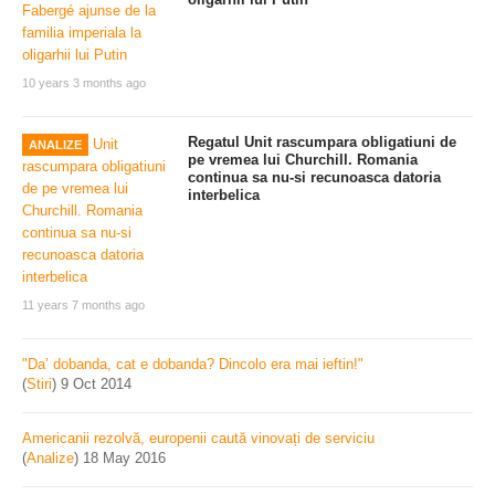
10 years 3 months ago
Regatul Unit rascumpara obligatiuni de
ANALIZE
pe vremea lui Churchill. Romania
continua sa nu-si recunoasca datoria
interbelica
11 years 7 months ago
"Da’ dobanda, cat e dobanda? Dincolo era mai ieftin!"
(
Stiri
)
9 Oct 2014
Americanii rezolvă, europenii caută vinovați de serviciu
(
Analize
)
18 May 2016