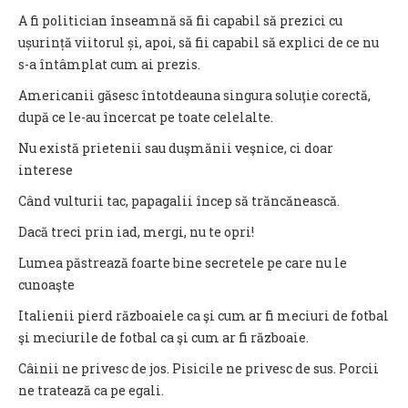
A fi politician înseamnă să fii capabil să prezici cu
ușurință viitorul și, apoi, să fii capabil să explici de ce nu
s-a întâmplat cum ai prezis.
Americanii găsesc întotdeauna singura soluţie corectă,
după ce le-au încercat pe toate celelalte.
Nu există prietenii sau duşmănii veşnice, ci doar
interese
Când vulturii tac, papagalii încep să trăncănească.
Dacă treci prin iad, mergi, nu te opri!
Lumea păstrează foarte bine secretele pe care nu le
cunoaşte
Italienii pierd războaiele ca şi cum ar fi meciuri de fotbal
şi meciurile de fotbal ca şi cum ar fi războaie.
Câinii ne privesc de jos. Pisicile ne privesc de sus. Porcii
ne tratează ca pe egali.