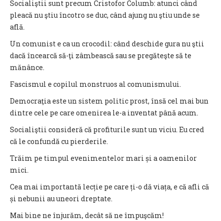
Socialiştii sunt precum Cristofor Columb: atunci când
pleacă nu ştiu încotro se duc, când ajung nu ştiu unde se
află.
Un comunist e ca un crocodil: când deschide gura nu ştii
dacă încearcă să-ţi zâmbească sau se pregăteşte să te
mănânce.
Fascismul e copilul monstruos al comunismului.
Democraţia este un sistem politic prost, însă cel mai bun
dintre cele pe care omenirea le-a inventat până acum.
Socialiştii consideră că profiturile sunt un viciu. Eu cred
că le confundă cu pierderile.
Trăim pe timpul evenimentelor mari și a oamenilor
mici.
Cea mai importantă lecție pe care ți-o dă viața, e că afli că
și nebunii au uneori dreptate.
Mai bine ne înjurăm, decât să ne împuşcăm!