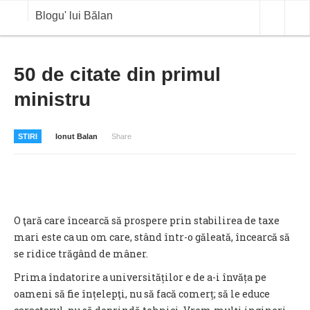
Blogu' lui Bălan
OPINII
50 de citate din primul
ministru
ANALIZE
BLOG IN DIALOG
STIRI
Ionut Balan
Share
STIRI
CURS VALUTAR IN TIMP REAL
COMMODITIES
O ţară care încearcă să prospere prin stabilirea de taxe
COTATII BVB
mari este ca un om care, stând într-o găleată, încearcă să
se ridice trăgând de mâner.
Prima îndatorire a universităților e de a-i învăța pe
oameni să fie înțelepţi, nu să facă comerț; să le educe