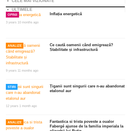
CELE MAI VIZIONATE
ULTIMELE
Inflația energetică
OPINII
3 years 10 months ago
Ce caută oamenii când emigrează?
ANALIZE
Stabilitate și infrastructură
9 years 11 months ago
Țiganii sunt singurii care n-au abandonat
STIRI
etalonul aur
12 years 1 month ago
Fantastica si trista poveste a oualor
ANALIZE
Fabergé ajunse de la familia imperiala la
oligarhii lui Putin