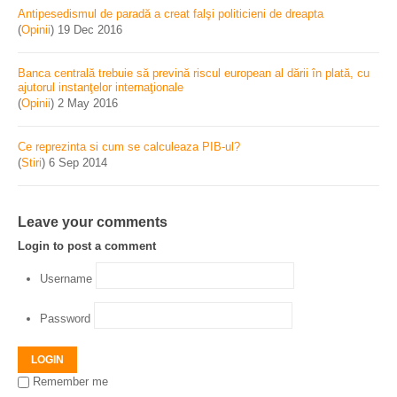
Antipesedismul de paradă a creat falşi politicieni de dreapta
(
Opinii
)
19 Dec 2016
Banca centrală trebuie să prevină riscul european al dării în plată, cu
ajutorul instanţelor internaţionale
(
Opinii
)
2 May 2016
Ce reprezinta si cum se calculeaza PIB-ul?
(
Stiri
)
6 Sep 2014
Leave your comments
Login to post a comment
Username
Password
LOGIN
Remember me