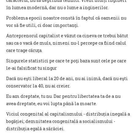
caracterul, nu să deprindă tehnici. Vrem mulți ingineri
în lumea modernă, dar nu o lume a inginerilor.
Problema epocii noastre constă în faptul că oamenii nu
vor să fie utili, ci doar importanţi.
Antreprenorul capitalist e văzut ca cineva ce trebui bătut
sau ca o vacă de muls, nimeni nu-l percepe ca fiind calul
care trage căruţa.
Singurele statistici pe care te poţi baza sunt cele pe care
le-ai falsificat tu singur
Dacă nu eşti liberal la 20 de ani, nu ai inimă, dacă nu eşti
conservator la 40, nu ai creier.
Eu am dreptate, tu nu. Dar pentru libertatea ta de a nu
avea dreptate, eu voi lupta până la moarte.
Viciul congenital al capitalismului - distribuția inegală a
bogăției; demnitatea congenitală a socialismului -
distribuția egală a sărăciei.