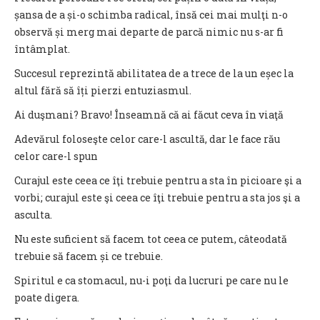
șansa de a și-o schimba radical, însă cei mai mulţi n-o
observă și merg mai departe de parcă nimic nu s-ar fi
întâmplat.
Succesul reprezintă abilitatea de a trece de la un eșec la
altul fără să îți pierzi entuziasmul.
Ai duşmani? Bravo! Înseamnă că ai făcut ceva în viaţă
Adevărul foloseşte celor care-l ascultă, dar le face rău
celor care-l spun
Curajul este ceea ce îţi trebuie pentru a sta în picioare şi a
vorbi; curajul este şi ceea ce îţi trebuie pentru a sta jos şi a
asculta.
Nu este suficient să facem tot ceea ce putem, câteodată
trebuie să facem și ce trebuie.
Spiritul e ca stomacul, nu-i poţi da lucruri pe care nu le
poate digera.