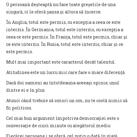
O persoană deșteaptă nu face toate greșelile de una
singură, ci le oferă șansa și altora să încerce.
În Anglia, totul este permis, cu excepția a ceea ce este
interzis. În Germania, totul este interzis, cu excepția a
ceea ce este permis. În Franța, totul este permis, chiar și
ce este interzis. În Rusia, totul este interzis, chiar și ce
este permis.
Mult mai important este caracterul decât talentul.
Atitudinea este un lucru mic care face o mare diferență.
Dacă doi oameni au întotdeauna aceeași opinie, unul
dintre ei e în plus.
Atunci când trebuie să omori un om, nu te costă nimic să
fii politicos.
Cel mai bun argument împotriva democraţiei este o
conversaţie de cinci minute cu alegătorul mediu
Fiecărei persoane i se oferă, cel puțin o dată în viață,